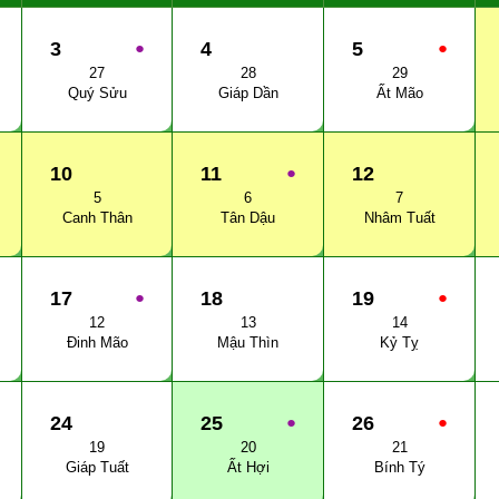
3
●
4
5
●
27
28
29
Quý Sửu
Giáp Dần
Ất Mão
10
11
●
12
5
6
7
Canh Thân
Tân Dậu
Nhâm Tuất
17
●
18
19
●
12
13
14
Đinh Mão
Mậu Thìn
Kỷ Tỵ
24
25
●
26
●
19
20
21
Giáp Tuất
Ất Hợi
Bính Tý