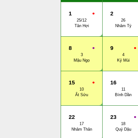
1
●
2
25/12
26
Tân Hợi
Nhâm Tý
8
●
9
●
3
4
Mậu Ngọ
Kỷ Mùi
15
●
16
10
11
Ất Sửu
Bính Dần
22
23
●
17
18
Nhâm Thân
Quý Dậu