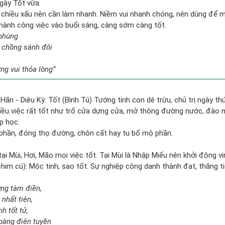
gày Tốt vừa.
 chiều xấu nên cần làm nhanh. Niềm vui nhanh chóng, nên dùng để 
n hành công việc vào buổi sáng, càng sớm càng tốt.
 phùng
 chồng sánh đôi
g vui thỏa lòng”
Hãn - Diêu Kỳ: Tốt (Bình Tú) Tướng tinh con dê trừu, chủ trị ngày thứ
hiều việc rất tốt như trổ cửa dựng cửa, mở thông đường nước, đào m
p học.
phần, đóng thọ đường, chôn cất hay tu bổ mộ phần.
ại Mùi, Hợi, Mão mọi việc tốt. Tại Mùi là Nhập Miếu nên khởi động vi
him cú): Mộc tinh, sao tốt. Sự nghiệp công danh thành đạt, thăng ti
ợng tàm điền,
nhất tiên,
h tốt tử,
oàng điên tuyền