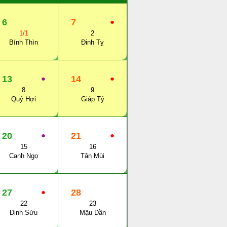
6
7
●
1/1
2
Bính Thìn
Đinh Tỵ
13
●
14
●
8
9
Quý Hợi
Giáp Tý
20
●
21
●
15
16
Canh Ngọ
Tân Mùi
27
●
28
22
23
Đinh Sửu
Mậu Dần