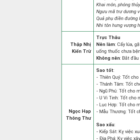
Khai môn, phóng thủy
Ngưu mã trư dương v
Quả phụ điền đường l
Nhi tôn hưng vượng h
Trực Thâu
Thập Nhị
Nên làm
: Cấy lúa, g
Kiến Trừ
uống thuốc chưa bệnh
Không nên
: Bắt đầu 
Sao tốt
:
- Thiên Quý: Tốt cho 
- Thánh Tâm: Tốt cho 
- Ngũ Phú: Tốt cho m
- U Vi Tinh: Tốt cho 
- Lục Hợp: Tốt cho m
Ngọc Hạp
- Mẫu Thương: Tốt ch
Thông Thư
Sao xấu
:
- Kiếp Sát: Kỵ việc xu
- Địa Phá: Kỵ việc xâ