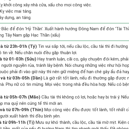
Kỵ khởi công xây nhà cửa, xấu cho mọi công việc.
Kỵ việc mai táng.
ây dựng, an táng.
 Bắc để đón 'Hỷ Thần'. Xuất hành hướng Đông Nam để đón 'Tài Thầ
ng Tây Nam gặp Hạc Thần (xấu)
à từ 23h-01h (Tý)
Tin vui sắp tới, nếu cầu lộc, cầu tài thì đi hướ
 tin về. Nếu chăn nuôi đều gặp thuận lợi.
à từ 01-03h (Sửu)
Hay tranh luận, cãi cọ, gây chuyện đói kém, phả
 người nguyền rủa, tránh lây bệnh. Nói chung những việc như hội họp,
buộc phải đi vào giờ này thì nên giữ miệng để hạn ché gây ẩu đả hay
và từ 03h-05h (Dần)
Là giờ rất tốt lành, nếu đi thường gặp được
 nhà. Phụ nữ có tin mừng. Mọi việc trong nhà đều hòa hợp. Nếu có bệ
à từ 05h-07h (Mão)
Cầu tài thì không có lợi, hoặc hay bị trái ý. Nế
ặp ma quỷ nên cúng tế thì mới an.
và từ 07h-09h (Thìn)
Mọi công việc đều được tốt lành, tốt nhất 
gười xuất hành thì đều bình yên.
à từ 09h-11h (Tị)
Mưu sự khó thành, cầu lộc, cầu tài mờ mịt. Kiện 
ất tiền, mất của nếu đi hướng Nam thì tìm nhanh mới thấy. Đề phòng