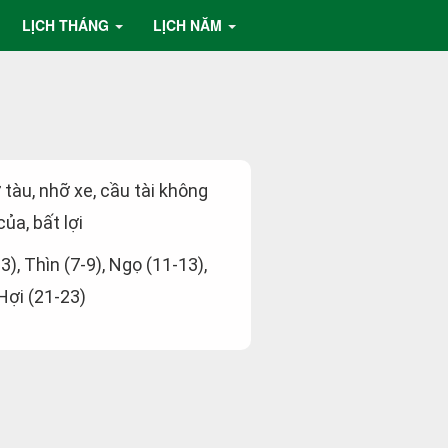
LỊCH THÁNG
LỊCH NĂM
ỡ tàu, nhỡ xe, cầu tài không
ủa, bất lợi
-3), Thìn (7-9), Ngọ (11-13),
 Hợi (21-23)