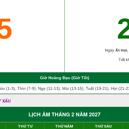
5
Ngày:
Ất Hợi
Tiết k
Giờ Hoàng Đạo (Giờ Tốt)
ửu (1-3), Thìn (7-9), Ngọ (11-13), Mùi (13-15), Tuất (19-21), Hợi (21-2
Y XẤU
LỊCH ÂM THÁNG 2 NĂM 2027
THỨ TƯ
THỨ NĂM
THỨ SÁU