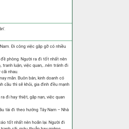
n'.
ng Nam. Đi công việc gặp gỡ có nhiều
i đề phòng. Người ra đi tốt nhất nên
 tranh luận, việc quan,…nên tránh đi
 cãi nhau.
 may mắn. Buôn bán, kinh doanh có
nh cầu thì sẽ khỏi, gia đình đều mạnh
u ra đi hay thiệt, gặp nạn, việc quan
cầu tài đi theo hướng Tây Nam – Nhà
cáo tốt nhất nên hoãn lại. Người đi
 tranh cãi, mâu thuẫn hay miệng