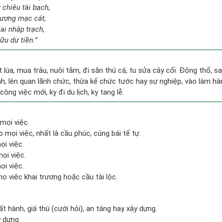
 chiêu tài bạch,
ượng mạc cát,
ai nhập trạch,
ữu dư tiền.”
ặt lúa, mua trâu, nuôi tằm, đi săn thú cá, tu sửa cây cối. Động thổ, 
, lên quan lãnh chức, thừa kế chức tước hay sự nghiệp, vào làm hà
công việc mới, kỵ đi du lịch, kỵ tang lễ.
mọi việc.
mọi việc, nhất là cầu phúc, cúng bái tế tự.
ọi việc.
mọi việc.
ọi việc.
o việc khai trương hoặc cầu tài lộc.
ất hành, giá thú (cưới hỏi), an táng hay xây dựng.
y dựng.