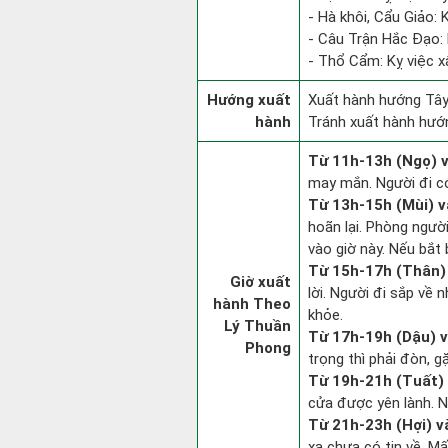
- Hà khôi, Cẩu Giảo: 
- Câu Trận Hắc Đạo: 
- Thổ Cẩm: Kỵ việc x
Hướng xuất
Xuất hành hướng Tây
hành
Tránh xuất hành hướ
Từ 11h-13h (Ngọ) v
may mắn. Người đi có
Từ 13h-15h (Mùi) v
hoãn lại. Phòng người
vào giờ này. Nếu bắt 
Từ 15h-17h (Thân) 
Giờ xuất
lời. Người đi sắp về
hành Theo
khỏe.
Lý Thuần
Từ 17h-19h (Dậu) v
Phong
trọng thì phải đòn, g
Từ 19h-21h (Tuất) 
cửa được yên lành. N
Từ 21h-23h (Hợi) v
xa chưa có tin về. M