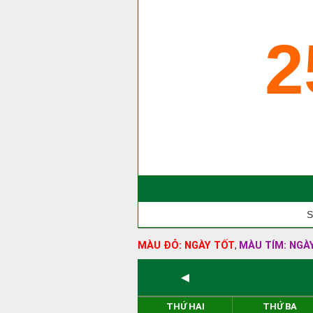
2
S
MÀU ĐỎ: NGÀY TỐT
MÀU TÍM: NGÀ
,
◄
THỨ HAI
THỨ BA