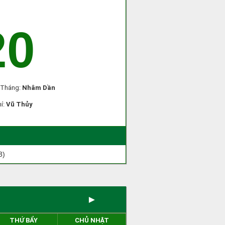
20
, Tháng:
Nhâm Dần
hí:
Vũ Thủy
3)
►
THỨ BẨY
CHỦ NHẬT