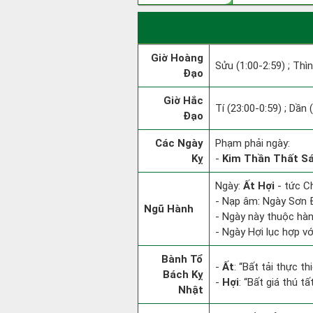
Giờ Hoàng
Sửu (1:00-2:59) ; Thìn
Đạo
Giờ Hắc
Tí (23:00-0:59) ; Dần 
Đạo
Các Ngày
Phạm phải ngày:
Kỵ
-
Kim Thần Thất S
Ngày:
Ất Hợi
- tức Ch
- Nạp âm: Ngày Sơn Đ
Ngũ Hành
- Ngày này thuộc hàn
- Ngày Hợi lục hợp v
Bành Tổ
-
Ất
: “Bất tải thực t
Bách Kỵ
-
Hợi
: “Bất giá thú t
Nhật