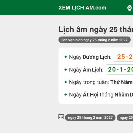
⌚ 
XEM LỊCH ÂM.com
Lịch âm ngày 25 thá
lịch vạn niên ngày 25 tháng 2 năm 2027
25-2
Ngày
Dương Lịch
:
20-1-2
Ngày
Âm Lịch
:
Ngày trong tuần:
Thứ Năm
Ngày
Ất Hợi
tháng
Nhâm 
ngày 25 tháng 2 năm 2027
ngày 25