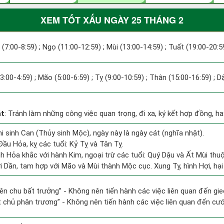
XEM TỐT XẤU NGÀY 25 THÁNG 2
 (7:00-8:59) ; Ngọ (11:00-12:59) ; Mùi (13:00-14:59) ; Tuất (19:00-20:5
(3:00-4:59) ; Mão (5:00-6:59) ; Tỵ (9:00-10:59) ; Thân (15:00-16:59) ; 
át
: Tránh làm những công việc quan trọng, đi xa, ký kết hợp đồng, hay
i sinh Can (Thủy sinh Mộc), ngày này là ngày cát (nghĩa nhật).
ầu Hỏa, kỵ các tuổi: Kỷ Tỵ và Tân Tỵ.
h Hỏa khắc với hành Kim, ngoại trừ các tuổi: Quý Dậu và Ất Mùi th
ới Dần, tam hợp với Mão và Mùi thành Mộc cục. Xung Tỵ, hình Hợi, hại
hiên chu bất trưởng” - Không nên tiến hành các việc liên quan đến gi
ất chủ phân trương” - Không nên tiến hành các việc liên quan đến cưới