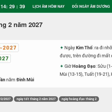
14: 29 : 39
LỊCH ÂM HÔM NAY
ĐỔI NGÀY ÂM DƯƠNG
ng 2 năm 2027
-2027
Ngày
Kim Thổ
: ra đi nh
được, trên đường đi mất c
027
Giờ
Hoàng Đạo
: Sửu (1
Mùi (13-15), Tuất (19-21),
Dần
năm
Đinh Mùi
/2/2027
ngày tốt tháng 2 năm 2027
ngày hoàng đạo tháng 2