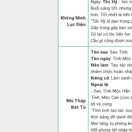
Ngày:
Tốc Hỷ
- tức n
Buổi sáng tốt, nhưng
hơn. Tốt nhất là tiế
Khổng Minh
“Tốc Hỷ là bạn trùng
Lục Diệu
Gặp trùng gặp bạn vợ
Có tài có lộc hẳn hoi
Cầu gì cũng được mừn
Tên sao
: Sao Tỉnh
Tên ngày
: Tỉnh Mộc 
Nên làm
: Tạo tác n
nhậm chức hoặc nhậ
Kiêng cữ
: Làm sanh 
Ngoại lệ
:
- Sao Tỉnh Mộc Hãn t
Tỉnh: Mộc Can (con c
Nhị Thập
lợi vô cùng.
Bát Tú
“Tỉnh tinh tạo tác vư
Kim bảng đề danh đệ 
Mai táng, tu phòng kin
Hốt phong tật nhập h