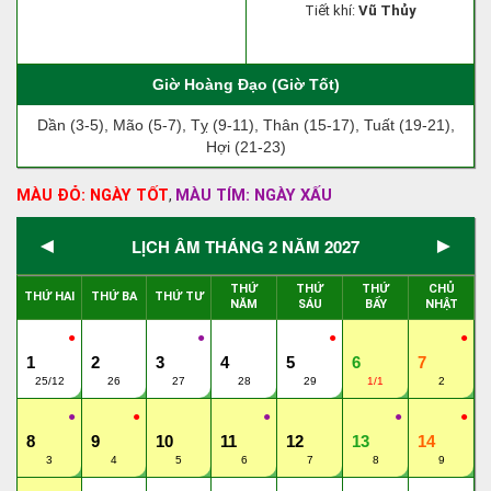
Tiết khí:
Vũ Thủy
Giờ Hoàng Đạo (Giờ Tốt)
Dần (3-5), Mão (5-7), Tỵ (9-11), Thân (15-17), Tuất (19-21),
Hợi (21-23)
MÀU ĐỎ: NGÀY TỐT
MÀU TÍM: NGÀY XẤU
,
◄
►
LỊCH ÂM THÁNG 2 NĂM 2027
THỨ
THỨ
THỨ
CHỦ
THỨ HAI
THỨ BA
THỨ TƯ
NĂM
SÁU
BẨY
NHẬT
●
●
●
●
1
2
3
4
5
6
7
25/12
26
27
28
29
1/1
2
●
●
●
●
●
8
9
10
11
12
13
14
3
4
5
6
7
8
9