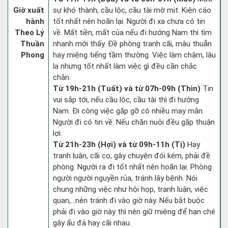
Giờ xuất
sự khó thành, cầu lộc, cầu tài mờ mịt. Kiện cáo
hành
tốt nhất nên hoãn lại. Người đi xa chưa có tin
Theo Lý
về. Mất tiền, mất của nếu đi hướng Nam thì tìm
Thuần
nhanh mới thấy. Đề phòng tranh cãi, mâu thuẫn
Phong
hay miệng tiếng tầm thường. Việc làm chậm, lâu
la nhưng tốt nhất làm việc gì đều cần chắc
chắn.
Từ 19h-21h (Tuất) và từ 07h-09h (Thìn)
Tin
vui sắp tới, nếu cầu lộc, cầu tài thì đi hướng
Nam. Đi công việc gặp gỡ có nhiều may mắn.
Người đi có tin về. Nếu chăn nuôi đều gặp thuận
lợi.
Từ 21h-23h (Hợi) và từ 09h-11h (Tị)
Hay
tranh luận, cãi cọ, gây chuyện đói kém, phải đề
phòng. Người ra đi tốt nhất nên hoãn lại. Phòng
người người nguyền rủa, tránh lây bệnh. Nói
chung những việc như hội họp, tranh luận, việc
quan,…nên tránh đi vào giờ này. Nếu bắt buộc
phải đi vào giờ này thì nên giữ miệng để hạn ché
gây ẩu đả hay cãi nhau.