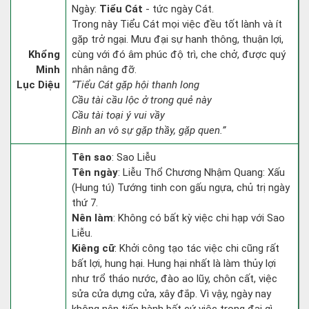
Ngày:
Tiểu Cát
- tức ngày Cát.
Trong này Tiểu Cát mọi việc đều tốt lành và ít
gặp trở ngại. Mưu đại sự hanh thông, thuận lợi,
Khổng
cùng với đó âm phúc độ trì, che chở, được quý
Minh
nhân nâng đỡ.
Lục Diệu
“Tiểu Cát gặp hội thanh long
Cầu tài cầu lộc ở trong quẻ này
Cầu tài toại ý vui vầy
Bình an vô sự gặp thầy, gặp quen.”
Tên sao
: Sao Liễu
Tên ngày
: Liễu Thổ Chương Nhậm Quang: Xấu
(Hung tú) Tướng tinh con gấu ngựa, chủ trị ngày
thứ 7.
Nên làm
: Không có bất kỳ việc chi hạp với Sao
Liễu.
Kiêng cữ
: Khởi công tạo tác việc chi cũng rất
bất lợi, hung hại. Hung hại nhất là làm thủy lợi
như trổ tháo nước, đào ao lũy, chôn cất, việc
sửa cửa dựng cửa, xây đắp. Vì vậy, ngày nay