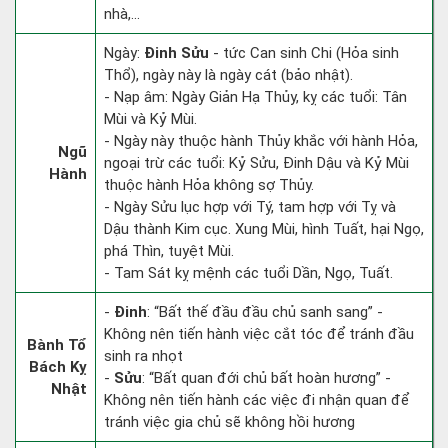
nhà,...
Ngày:
Đinh Sửu
- tức Can sinh Chi (Hỏa sinh
Thổ), ngày này là ngày cát (bảo nhật).
- Nạp âm: Ngày Giản Hạ Thủy, kỵ các tuổi: Tân
Mùi và Kỷ Mùi.
- Ngày này thuộc hành Thủy khắc với hành Hỏa,
Ngũ
ngoại trừ các tuổi: Kỷ Sửu, Đinh Dậu và Kỷ Mùi
Hành
thuộc hành Hỏa không sợ Thủy.
- Ngày Sửu lục hợp với Tý, tam hợp với Tỵ và
Dậu thành Kim cục. Xung Mùi, hình Tuất, hại Ngọ,
phá Thìn, tuyệt Mùi.
- Tam Sát kỵ mệnh các tuổi Dần, Ngọ, Tuất.
-
Đinh
: “Bất thế đầu đầu chủ sanh sang” -
Không nên tiến hành việc cắt tóc để tránh đầu
Bành Tổ
sinh ra nhọt
Bách Kỵ
-
Sửu
: “Bất quan đới chủ bất hoàn hương” -
Nhật
Không nên tiến hành các việc đi nhận quan để
tránh việc gia chủ sẽ không hồi hương