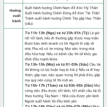
Xuất hành hướng Chính Nam để đón 'Hỷ Thần'.
Hướng
Xuất hành hướng Chính Đông để đón 'Tài Thần'.
xuất
Tránh xuất hành hướng Chính Tây gặp Hạc Thần
hành
(xấu)
Từ 11h-13h (Ngọ) và từ 23h-01h (Tý)
Là giờ
rất tốt lành, nếu đi thường gặp được may mắn.
Buôn bán, kinh doanh có lời. Người đi sắp về
nhà. Phụ nữ có tin mừng. Mọi việc trong nhà
đều hòa hợp. Nếu có bệnh cầu thì sẽ khỏi, gia
đình đều mạnh khỏe.
Từ 13h-15h (Mùi) và từ 01-03h (Sửu)
Cầu tài
thì không có lợi, hoặc hay bị trái ý. Nếu ra đi hay
thiệt, gặp nạn, việc quan trọng thì phải đòn, gặp
ma quỷ nên cúng tế thì mới an.
Từ 15h-17h (Thân) và từ 03h-05h (Dần)
Mọi
công việc đều được tốt lành, tốt nhất cầu tài đi
theo hướng Tây Nam – Nhà cửa được yên lành.
Người xuất hành thì đều bình yên.
Từ 17h-19h (Dậu) và từ 05h-07h (Mão)
Mưu