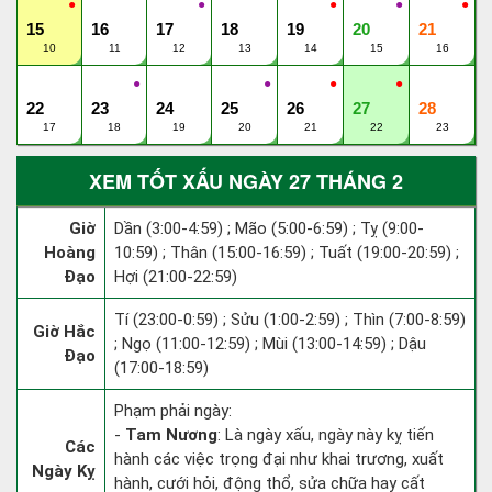
●
●
●
●
●
15
16
17
18
19
20
21
10
11
12
13
14
15
16
●
●
●
●
22
23
24
25
26
27
28
17
18
19
20
21
22
23
XEM TỐT XẤU NGÀY 27 THÁNG 2
Giờ
Dần (3:00-4:59) ; Mão (5:00-6:59) ; Tỵ (9:00-
Hoàng
10:59) ; Thân (15:00-16:59) ; Tuất (19:00-20:59) ;
Đạo
Hợi (21:00-22:59)
Tí (23:00-0:59) ; Sửu (1:00-2:59) ; Thìn (7:00-8:59)
Giờ Hắc
; Ngọ (11:00-12:59) ; Mùi (13:00-14:59) ; Dậu
Đạo
(17:00-18:59)
Phạm phải ngày:
-
Tam Nương
: Là ngày xấu, ngày này kỵ tiến
Các
hành các việc trọng đại như khai trương, xuất
Ngày Kỵ
hành, cưới hỏi, động thổ, sửa chữa hay cất