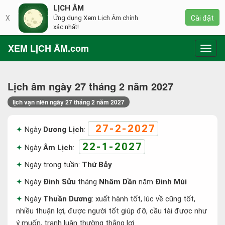
LỊCH ÂM
X
Ứng dụng Xem Lịch Âm chính
Cài đặt
xác nhất!
XEM LỊCH ÂM.com
Toggl
navig
Lịch âm ngày 27 tháng 2 năm 2027
lịch vạn niên ngày 27 tháng 2 năm 2027
27-2-2027
Ngày
Dương Lịch
:
22-1-2027
Ngày
Âm Lịch
:
Ngày trong tuần:
Thứ Bảy
Ngày
Đinh Sửu
tháng
Nhâm Dần
năm
Đinh Mùi
Ngày
Thuần Dương
: xuất hành tốt, lúc về cũng tốt,
nhiều thuận lợi, được người tốt giúp đỡ, cầu tài được như
ý muốn, tranh luận thường thắng lợi