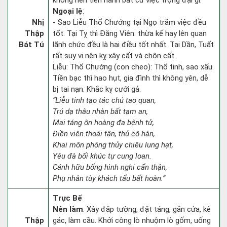
không nên tiến hành bất cứ việc trọng đại gì.
Ngoại lệ
:
Nhị
- Sao Liễu Thổ Chướng tại Ngọ trăm việc đều
Thập
tốt. Tại Tỵ thì Đăng Viên: thừa kế hay lên quan
Bát Tú
lãnh chức đều là hai điều tốt nhất. Tại Dần, Tuất
rất suy vi nên kỵ xây cất và chôn cất.
Liễu: Thổ Chướng (con cheo): Thổ tinh, sao xấu.
Tiền bạc thì hao hụt, gia đình thì không yên, dễ
bị tai nạn. Khắc kỵ cưới gả.
“Liễu tinh tạo tác chủ tao quan,
Trú dạ thâu nhàn bất tạm an,
Mai táng ôn hoàng đa bệnh tử,
Điền viên thoái tận, thủ cô hàn,
Khai môn phóng thủy chiêu lung hạt,
Yêu đà bối khúc tự cung loan.
Cánh hữu bổng hình nghi cẩn thận,
Phụ nhân tùy khách tẩu bất hoàn.”
Trực Bế
Nên làm
: Xây đắp tường, đặt táng, gắn cửa, kê
Thập
gác, làm cầu. Khởi công lò nhuộm lò gốm, uống