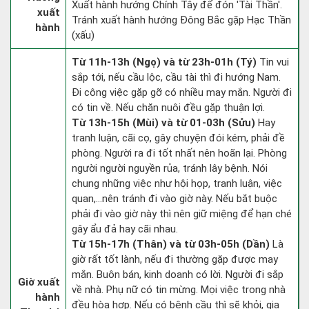
Xuất hành hướng Chính Tây để đón 'Tài Thần'.
xuất
Tránh xuất hành hướng Đông Bắc gặp Hạc Thần
hành
(xấu)
Từ 11h-13h (Ngọ) và từ 23h-01h (Tý)
Tin vui
sắp tới, nếu cầu lộc, cầu tài thì đi hướng Nam.
Đi công việc gặp gỡ có nhiều may mắn. Người đi
có tin về. Nếu chăn nuôi đều gặp thuận lợi.
Từ 13h-15h (Mùi) và từ 01-03h (Sửu)
Hay
tranh luận, cãi cọ, gây chuyện đói kém, phải đề
phòng. Người ra đi tốt nhất nên hoãn lại. Phòng
người người nguyền rủa, tránh lây bệnh. Nói
chung những việc như hội họp, tranh luận, việc
quan,…nên tránh đi vào giờ này. Nếu bắt buộc
phải đi vào giờ này thì nên giữ miệng để hạn ché
gây ẩu đả hay cãi nhau.
Từ 15h-17h (Thân) và từ 03h-05h (Dần)
Là
giờ rất tốt lành, nếu đi thường gặp được may
mắn. Buôn bán, kinh doanh có lời. Người đi sắp
Giờ xuất
về nhà. Phụ nữ có tin mừng. Mọi việc trong nhà
hành
đều hòa hợp. Nếu có bệnh cầu thì sẽ khỏi, gia