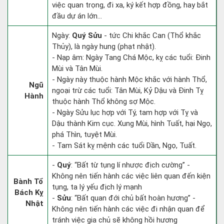
việc quan trọng, đi xa, ký kết hợp đồng, hay bắt
đầu dự án lớn...
Ngày:
Quý Sửu
- tức Chi khắc Can (Thổ khắc
Thủy), là ngày hung (phạt nhật).
- Nạp âm: Ngày Tang Chá Mộc, kỵ các tuổi: Đinh
Mùi và Tân Mùi.
- Ngày này thuộc hành Mộc khắc với hành Thổ,
Ngũ
ngoại trừ các tuổi: Tân Mùi, Kỷ Dậu và Đinh Tỵ
Hành
thuộc hành Thổ không sợ Mộc.
- Ngày Sửu lục hợp với Tý, tam hợp với Tỵ và
Dậu thành Kim cục. Xung Mùi, hình Tuất, hại Ngọ,
phá Thìn, tuyệt Mùi.
- Tam Sát kỵ mệnh các tuổi Dần, Ngọ, Tuất.
-
Quý
: “Bất từ tụng lí nhược địch cường” -
Không nên tiến hành các việc liên quan đến kiện
Bành Tổ
tụng, ta lý yếu địch lý mạnh
Bách Kỵ
-
Sửu
: “Bất quan đới chủ bất hoàn hương” -
Nhật
Không nên tiến hành các việc đi nhận quan để
tránh việc gia chủ sẽ không hồi hương