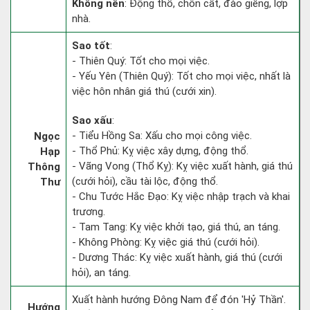
Không nên
: Động thổ, chôn cất, đào giếng, lợp
nhà.
Sao tốt
:
- Thiên Quý: Tốt cho mọi việc.
- Yếu Yên (Thiên Quý): Tốt cho mọi việc, nhất là
việc hôn nhân giá thú (cưới xin).
Sao xấu
:
- Tiểu Hồng Sa: Xấu cho mọi công việc.
Ngọc
- Thổ Phủ: Kỵ việc xây dựng, động thổ.
Hạp
- Vãng Vong (Thổ Kỵ): Kỵ việc xuất hành, giá thú
Thông
(cưới hỏi), cầu tài lộc, động thổ.
Thư
- Chu Tước Hắc Đạo: Kỵ việc nhập trạch và khai
trương.
- Tam Tang: Kỵ việc khởi tạo, giá thú, an táng.
- Không Phòng: Kỵ việc giá thú (cưới hỏi).
- Dương Thác: Kỵ việc xuất hành, giá thú (cưới
hỏi), an táng.
Xuất hành hướng Đông Nam để đón 'Hỷ Thần'.
Hướng