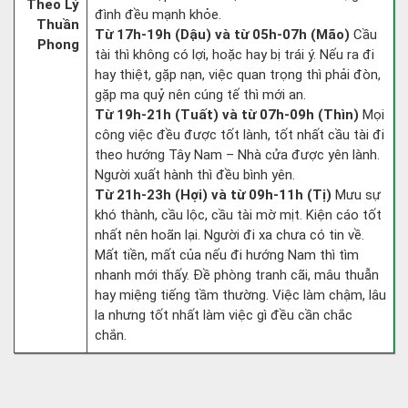
Theo Lý
đình đều mạnh khỏe.
Thuần
Từ 17h-19h (Dậu) và từ 05h-07h (Mão)
Cầu
Phong
tài thì không có lợi, hoặc hay bị trái ý. Nếu ra đi
hay thiệt, gặp nạn, việc quan trọng thì phải đòn,
gặp ma quỷ nên cúng tế thì mới an.
Từ 19h-21h (Tuất) và từ 07h-09h (Thìn)
Mọi
công việc đều được tốt lành, tốt nhất cầu tài đi
theo hướng Tây Nam – Nhà cửa được yên lành.
Người xuất hành thì đều bình yên.
Từ 21h-23h (Hợi) và từ 09h-11h (Tị)
Mưu sự
khó thành, cầu lộc, cầu tài mờ mịt. Kiện cáo tốt
nhất nên hoãn lại. Người đi xa chưa có tin về.
Mất tiền, mất của nếu đi hướng Nam thì tìm
nhanh mới thấy. Đề phòng tranh cãi, mâu thuẫn
hay miệng tiếng tầm thường. Việc làm chậm, lâu
la nhưng tốt nhất làm việc gì đều cần chắc
chắn.