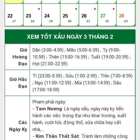
●
●
●
●
22
23
24
25
26
27
28
17
18
19
20
21
22
23
XEM TỐT XẤU NGÀY 3 THÁNG 2
Giờ
Dần (3:00-4:59) ; Mão (5:00-6:59) ; Tỵ (9:00-
Hoàng
10:59) ; Thân (15:00-16:59) ; Tuất (19:00-20:59) ;
Đạo
Hợi (21:00-22:59)
Tí (23:00-0:59) ; Sửu (1:00-2:59) ; Thìn (7:00-8:59)
Giờ Hắc
; Ngọ (11:00-12:59) ; Mùi (13:00-14:59) ; Dậu
Đạo
(17:00-18:59)
Phạm phải ngày:
-
Tam Nương
: Là ngày xấu, ngày này kỵ tiến
hành các việc trọng đại như khai trương, xuất
Các
hành, cưới hỏi, động thổ, sửa chữa hay cất
Ngày Kỵ
nhà,...
-
Kim Thần Thất Sát
: Tránh làm những công