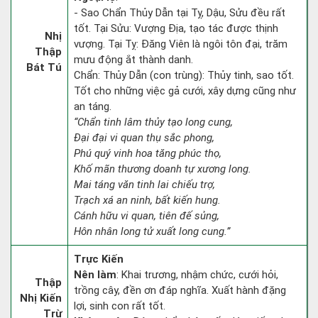
- Sao Chẩn Thủy Dẫn tại Tỵ, Dậu, Sửu đều rất
tốt. Tại Sửu: Vượng Địa, tạo tác được thịnh
Nhị
vượng. Tại Tỵ: Đăng Viên là ngôi tôn đại, trăm
Thập
mưu động ắt thành danh.
Bát Tú
Chẩn: Thủy Dẫn (con trùng): Thủy tinh, sao tốt.
Tốt cho những việc gả cưới, xây dựng cũng như
an táng.
“Chẩn tinh lâm thủy tạo long cung,
Đại đại vi quan thụ sắc phong,
Phú quý vinh hoa tăng phúc thọ,
Khố mãn thương doanh tự xương long.
Mai táng văn tinh lai chiếu trợ,
Trạch xá an ninh, bất kiến hung.
Cánh hữu vi quan, tiên đế sủng,
Hôn nhân long tử xuất long cung.”
Trực Kiến
Nên làm
: Khai trương, nhậm chức, cưới hỏi,
Thập
trồng cây, đền ơn đáp nghĩa. Xuất hành đặng
Nhị Kiến
lợi, sinh con rất tốt.
Trừ