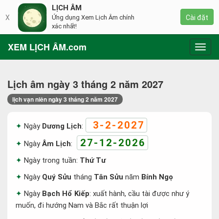
LỊCH ÂM
X
Ứng dụng Xem Lịch Âm chính
Cài đặt
xác nhất!
XEM LỊCH ÂM.com
Toggl
navig
Lịch âm ngày 3 tháng 2 năm 2027
lịch vạn niên ngày 3 tháng 2 năm 2027
3-2-2027
Ngày
Dương Lịch
:
27-12-2026
Ngày
Âm Lịch
:
Ngày trong tuần:
Thứ Tư
Ngày
Quý Sửu
tháng
Tân Sửu
năm
Bính Ngọ
Ngày
Bạch Hổ Kiếp
: xuất hành, cầu tài được như ý
muốn, đi hướng Nam và Bắc rất thuận lợi