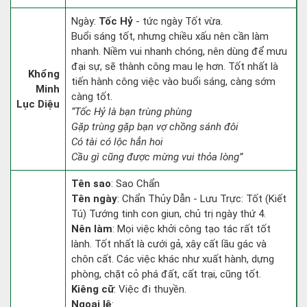
Ngày:
Tốc Hỷ
- tức ngày Tốt vừa.
Buổi sáng tốt, nhưng chiều xấu nên cần làm
nhanh. Niềm vui nhanh chóng, nên dùng để mưu
đại sự, sẽ thành công mau lẹ hơn. Tốt nhất là
Khổng
tiến hành công việc vào buổi sáng, càng sớm
Minh
càng tốt.
Lục Diệu
“Tốc Hỷ là bạn trùng phùng
Gặp trùng gặp bạn vợ chồng sánh đôi
Có tài có lộc hẳn hoi
Cầu gì cũng được mừng vui thỏa lòng”
Tên sao
: Sao Chẩn
Tên ngày
: Chẩn Thủy Dẫn - Lưu Trực: Tốt (Kiết
Tú) Tướng tinh con giun, chủ trị ngày thứ 4.
Nên làm
: Mọi việc khởi công tạo tác rất tốt
lành. Tốt nhất là cưới gả, xây cất lầu gác và
chôn cất. Các việc khác như xuất hành, dựng
phòng, chặt cỏ phá đất, cất trại, cũng tốt.
Kiêng cữ
: Việc đi thuyền.
Ngoại lệ
: