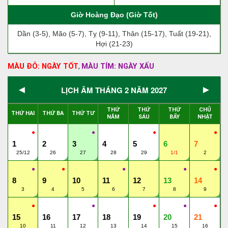
Giờ Hoàng Đạo (Giờ Tốt)
Dần (3-5), Mão (5-7), Tỵ (9-11), Thân (15-17), Tuất (19-21),
Hợi (21-23)
MÀU ĐỎ: NGÀY TỐT
MÀU TÍM: NGÀY XẤU
,
◄
►
LỊCH ÂM THÁNG 2 NĂM 2027
THỨ
THỨ
THỨ
CHỦ
THỨ HAI
THỨ BA
THỨ TƯ
NĂM
SÁU
BẨY
NHẬT
●
●
●
●
1
2
3
4
5
6
7
25/12
26
27
28
29
1/1
2
●
●
●
●
●
8
9
10
11
12
13
14
3
4
5
6
7
8
9
●
●
●
●
●
15
16
17
18
19
20
21
10
11
12
13
14
15
16