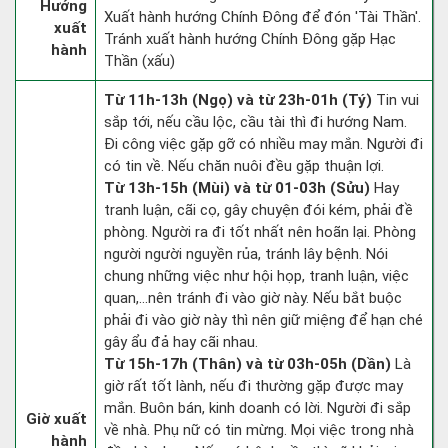
Hướng
Xuất hành hướng Chính Đông để đón 'Tài Thần'.
xuất
Tránh xuất hành hướng Chính Đông gặp Hạc
hành
Thần (xấu)
Từ 11h-13h (Ngọ) và từ 23h-01h (Tý)
Tin vui
sắp tới, nếu cầu lộc, cầu tài thì đi hướng Nam.
Đi công việc gặp gỡ có nhiều may mắn. Người đi
có tin về. Nếu chăn nuôi đều gặp thuận lợi.
Từ 13h-15h (Mùi) và từ 01-03h (Sửu)
Hay
tranh luận, cãi cọ, gây chuyện đói kém, phải đề
phòng. Người ra đi tốt nhất nên hoãn lại. Phòng
người người nguyền rủa, tránh lây bệnh. Nói
chung những việc như hội họp, tranh luận, việc
quan,…nên tránh đi vào giờ này. Nếu bắt buộc
phải đi vào giờ này thì nên giữ miệng để hạn ché
gây ẩu đả hay cãi nhau.
Từ 15h-17h (Thân) và từ 03h-05h (Dần)
Là
giờ rất tốt lành, nếu đi thường gặp được may
mắn. Buôn bán, kinh doanh có lời. Người đi sắp
Giờ xuất
về nhà. Phụ nữ có tin mừng. Mọi việc trong nhà
hành