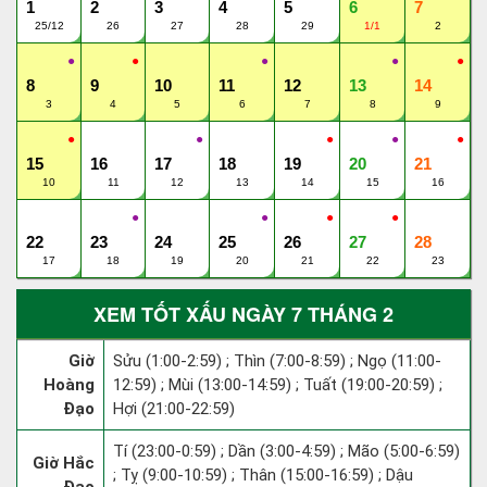
1
2
3
4
5
6
7
25/12
26
27
28
29
1/1
2
●
●
●
●
●
8
9
10
11
12
13
14
3
4
5
6
7
8
9
●
●
●
●
●
15
16
17
18
19
20
21
10
11
12
13
14
15
16
●
●
●
●
22
23
24
25
26
27
28
17
18
19
20
21
22
23
XEM TỐT XẤU NGÀY 7 THÁNG 2
Giờ
Sửu (1:00-2:59) ; Thìn (7:00-8:59) ; Ngọ (11:00-
Hoàng
12:59) ; Mùi (13:00-14:59) ; Tuất (19:00-20:59) ;
Đạo
Hợi (21:00-22:59)
Tí (23:00-0:59) ; Dần (3:00-4:59) ; Mão (5:00-6:59)
Giờ Hắc
; Tỵ (9:00-10:59) ; Thân (15:00-16:59) ; Dậu