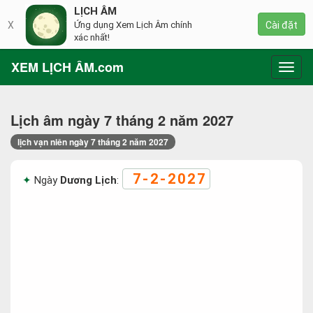
LỊCH ÂM
X
Ứng dụng Xem Lịch Âm chính
Cài đặt
xác nhất!
XEM LỊCH ÂM.com
Toggl
navig
Lịch âm ngày 7 tháng 2 năm 2027
lịch vạn niên ngày 7 tháng 2 năm 2027
7-2-2027
Ngày
Dương Lịch
: