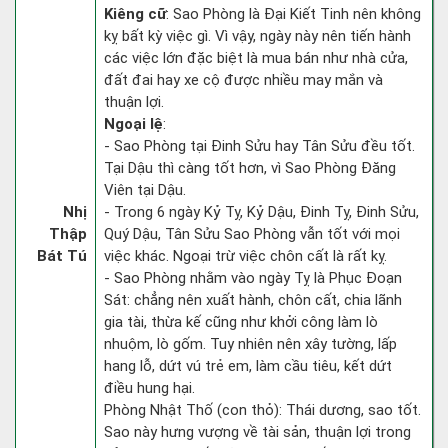
Kiêng cữ
: Sao Phòng là Đại Kiết Tinh nên không
kỵ bất kỳ việc gì. Vì vậy, ngày này nên tiến hành
các việc lớn đặc biệt là mua bán như nhà cửa,
đất đai hay xe cộ được nhiều may mắn và
thuận lợi.
Ngoại lệ
:
- Sao Phòng tại Đinh Sửu hay Tân Sửu đều tốt.
Tại Dậu thì càng tốt hơn, vì Sao Phòng Đăng
Viên tại Dậu.
Nhị
- Trong 6 ngày Kỷ Tỵ, Kỷ Dậu, Đinh Tỵ, Đinh Sửu,
Thập
Quý Dậu, Tân Sửu Sao Phòng vẫn tốt với mọi
Bát Tú
việc khác. Ngoại trừ việc chôn cất là rất kỵ.
- Sao Phòng nhằm vào ngày Tỵ là Phục Đoạn
Sát: chẳng nên xuất hành, chôn cất, chia lãnh
gia tài, thừa kế cũng như khởi công làm lò
nhuộm, lò gốm. Tuy nhiên nên xây tường, lấp
hang lỗ, dứt vú trẻ em, làm cầu tiêu, kết dứt
điều hung hại.
Phòng Nhật Thố (con thỏ): Thái dương, sao tốt.
Sao này hưng vượng về tài sản, thuận lợi trong