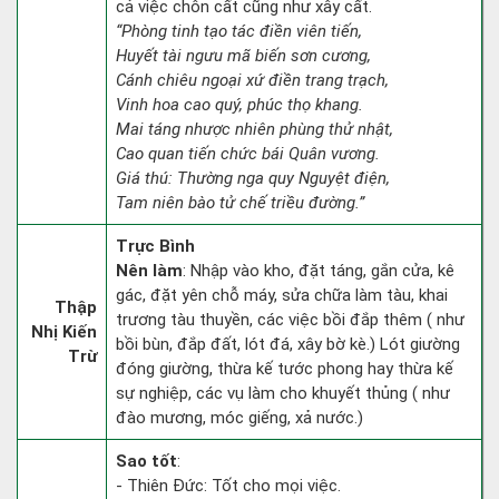
cả việc chôn cất cũng như xây cất.
“Phòng tinh tạo tác điền viên tiến,
Huyết tài ngưu mã biến sơn cương,
Cánh chiêu ngoại xứ điền trang trạch,
Vinh hoa cao quý, phúc thọ khang.
Mai táng nhược nhiên phùng thử nhật,
Cao quan tiến chức bái Quân vương.
Giá thú: Thường nga quy Nguyệt điện,
Tam niên bào tử chế triều đường.”
Trực Bình
Nên làm
: Nhập vào kho, đặt táng, gắn cửa, kê
gác, đặt yên chỗ máy, sửa chữa làm tàu, khai
Thập
trương tàu thuyền, các việc bồi đắp thêm ( như
Nhị Kiến
bồi bùn, đắp đất, lót đá, xây bờ kè.) Lót giường
Trừ
đóng giường, thừa kế tước phong hay thừa kế
sự nghiệp, các vụ làm cho khuyết thủng ( như
đào mương, móc giếng, xả nước.)
Sao tốt
:
- Thiên Đức: Tốt cho mọi việc.