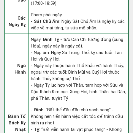
Đạo
(17:00-18:59)
Phạm phải ngày:
Các
-
Sát Chủ Âm
: Ngày Sát Chủ Âm là ngày kỵ các
Ngày Kỵ
việc về mai táng, tu sửa mộ phần.
Ngày:
Đinh Tỵ
- tức Can Chi tương đồng (cùng
Hỏa), ngày này là ngày cát.
- Nạp âm: Ngày Sa Trung Thổ, kỵ các tuổi: Tân
Hợi và Quý Hợi.
Ngũ
- Ngày này thuộc hành Thổ khắc với hành Thủy,
Hành
ngoại trừ các tuổi: Đinh Mùi và Quý Hợi thuộc
hành Thủy không sợ Thổ.
- Ngày Tỵ lục hợp với Thân, tam hợp với Sửu và
Dậu thành Kim cục. Xung Hợi, hình Thân, hại Dần,
phá Thân, tuyệt Tý.
-
Đinh
: “Bất thế đầu đầu chủ sanh sang” -
Bành Tổ
Không nên tiến hành việc cắt tóc để tránh đầu
Bách Kỵ
sinh ra nhọt
Nhật
-
Tỵ
: “Bất viễn hành tài vật phục tàng” - Không