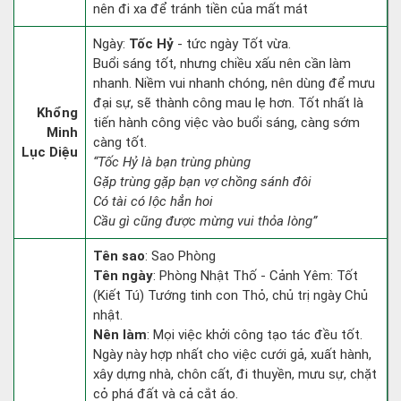
nên đi xa để tránh tiền của mất mát
Ngày:
Tốc Hỷ
- tức ngày Tốt vừa.
Buổi sáng tốt, nhưng chiều xấu nên cần làm
nhanh. Niềm vui nhanh chóng, nên dùng để mưu
đại sự, sẽ thành công mau lẹ hơn. Tốt nhất là
Khổng
tiến hành công việc vào buổi sáng, càng sớm
Minh
càng tốt.
Lục Diệu
“Tốc Hỷ là bạn trùng phùng
Gặp trùng gặp bạn vợ chồng sánh đôi
Có tài có lộc hẳn hoi
Cầu gì cũng được mừng vui thỏa lòng”
Tên sao
: Sao Phòng
Tên ngày
: Phòng Nhật Thố - Cảnh Yêm: Tốt
(Kiết Tú) Tướng tinh con Thỏ, chủ trị ngày Chủ
nhật.
Nên làm
: Mọi việc khởi công tạo tác đều tốt.
Ngày này hợp nhất cho việc cưới gả, xuất hành,
xây dựng nhà, chôn cất, đi thuyền, mưu sự, chặt
cỏ phá đất và cả cắt áo.