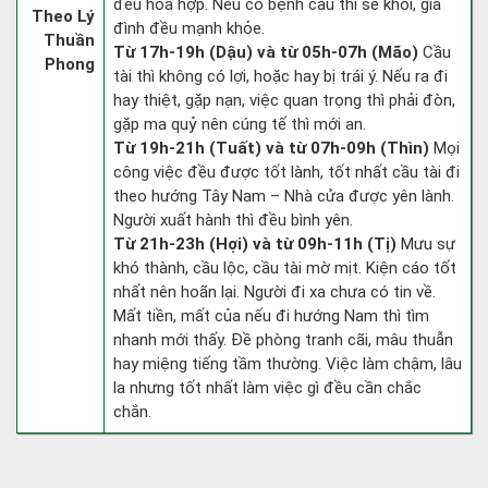
đều hòa hợp. Nếu có bệnh cầu thì sẽ khỏi, gia
Theo Lý
đình đều mạnh khỏe.
Thuần
Từ 17h-19h (Dậu) và từ 05h-07h (Mão)
Cầu
Phong
tài thì không có lợi, hoặc hay bị trái ý. Nếu ra đi
hay thiệt, gặp nạn, việc quan trọng thì phải đòn,
gặp ma quỷ nên cúng tế thì mới an.
Từ 19h-21h (Tuất) và từ 07h-09h (Thìn)
Mọi
công việc đều được tốt lành, tốt nhất cầu tài đi
theo hướng Tây Nam – Nhà cửa được yên lành.
Người xuất hành thì đều bình yên.
Từ 21h-23h (Hợi) và từ 09h-11h (Tị)
Mưu sự
khó thành, cầu lộc, cầu tài mờ mịt. Kiện cáo tốt
nhất nên hoãn lại. Người đi xa chưa có tin về.
Mất tiền, mất của nếu đi hướng Nam thì tìm
nhanh mới thấy. Đề phòng tranh cãi, mâu thuẫn
hay miệng tiếng tầm thường. Việc làm chậm, lâu
la nhưng tốt nhất làm việc gì đều cần chắc
chắn.