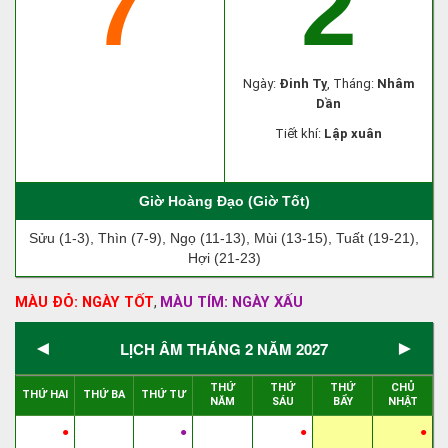
7
2
Ngày:
Đinh Tỵ
, Tháng:
Nhâm
Dần
Tiết khí:
Lập xuân
Giờ Hoàng Đạo (Giờ Tốt)
Sửu (1-3), Thìn (7-9), Ngọ (11-13), Mùi (13-15), Tuất (19-21),
Hợi (21-23)
MÀU ĐỎ: NGÀY TỐT
MÀU TÍM: NGÀY XẤU
,
◄
►
LỊCH ÂM THÁNG 2 NĂM 2027
THỨ
THỨ
THỨ
CHỦ
THỨ HAI
THỨ BA
THỨ TƯ
NĂM
SÁU
BẨY
NHẬT
●
●
●
●