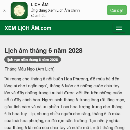
LỊCH ÂM
X
Ứng dụng Xem Lịch Âm chính
Cài đặt
xác nhất!
XEM LỊCH ÂM.com
Toggl
navig
Lịch âm tháng 6 năm 2028
lịch vạn niên tháng 6 năm 2028
Tháng Mậu Ngọ (Âm Lịch)
"Ai mang cho tháng 6 nỗi buồn Hoa Phượng, để mùa hè đến
lòng ai chợt ngẩn ngơ", tháng 6 luôn có những cuộc chia tay
lớn và đầy những trang lưu bút được viết lên trên những cuốn
sổ ủ đầy cánh hoa. Người sinh tháng 6 trong lòng rất lãng mạn,
giàu tình cảm và cả ưu phiền. Loài hoa tượng trưng cho tháng
6 là hoa tuy - lip, nhưng nhiều người cho rằng, tháng 6 là mùa
của loài hoa phượng, nở đỏ rực sân trường. Tạo nên ý nghĩa
của tháng 6 là mùa của chia tay và nước mắt, một tháng đong