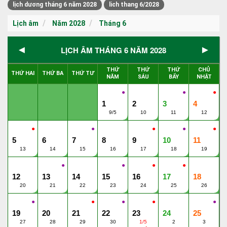
lịch dương tháng 6 năm 2028
lich thang 6/2028
Lịch âm
Năm 2028
Tháng 6
◄
►
LỊCH ÂM THÁNG 6 NĂM 2028
THỨ
THỨ
THỨ
CHỦ
THỨ HAI
THỨ BA
THỨ TƯ
NĂM
SÁU
BẨY
NHẬT
●
●
●
1
2
3
4
9/5
10
11
12
●
●
●
●
●
5
6
7
8
9
10
11
13
14
15
16
17
18
19
●
●
●
●
12
13
14
15
16
17
18
20
21
22
23
24
25
26
●
●
●
●
●
19
20
21
22
23
24
25
27
28
29
30
1/5
2
3