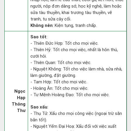
người, nộp đơn dâng sớ, học kỹ nghệ, làm hoặc
sửa tàu thuyền, khai trương tàu thuyền, vẽ
tranh, tu sửa cây cối.
Không nên
: Kiện tụng, tranh chấp.
Sao tốt
:
- Thiên Đức Hợp: Tốt cho mọi việc.
- Thiên Hỷ: Tốt cho mọi việc, nhất là hôn thú,
cưới hỏi.
- Thiên Quan: Tốt cho mọi việc.
- Nguyệt Không: Tốt cho việc làm nhà, sửa nhà,
làm giường, đặt giường.
- Tam Hợp: Tốt cho mọi việc.
- Hoàng Ân: Tốt cho mọi việc.
Ngọc
- Tư Mệnh Hoàng Đạo: Tốt cho mọi việc.
Hạp
Thông
Sao xấu
:
Thư
- Thụ Tử: Xấu cho mọi công việc (ngoại trừ săn
bắn tốt).
- Nguyệt Yếm Đại Hoạ: Xấu đối với việc xuất