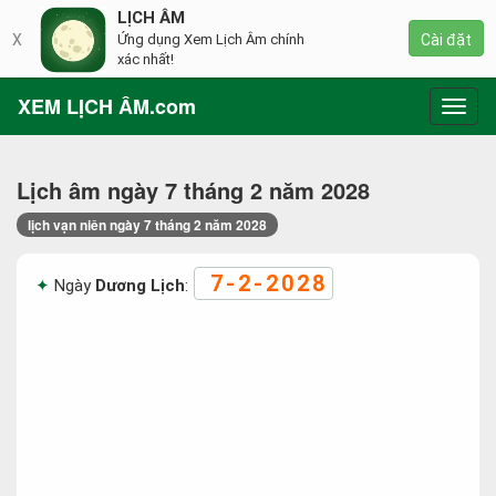
LỊCH ÂM
X
Ứng dụng Xem Lịch Âm chính
Cài đặt
xác nhất!
XEM LỊCH ÂM.com
Toggl
navig
Lịch âm ngày 7 tháng 2 năm 2028
lịch vạn niên ngày 7 tháng 2 năm 2028
7-2-2028
Ngày
Dương Lịch
: