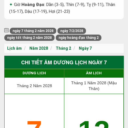
Giờ
Hoàng Đạo
: Dần (3-5), Thìn (7-9), Tỵ (9-11), Thân
(15-17), Dậu (17-19), Hợi (21-23)
ngày 7 tháng 2 năm 2028
ngày 7/2/2028
ngày tốt tháng 2 năm 2028
ngày hoàng đạo tháng 2
Lịch âm
Năm 2028
Tháng 2
Ngày 7
CHI TIẾT ÂM DƯƠNG LỊCH NGÀY 7
DƯƠNG LỊCH
ÂM LỊCH
Tháng 1 Năm 2028 (Mậu
Tháng 2 Năm 2028
Thân)