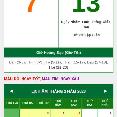
7
13
Ngày:
Nhâm Tuất
, Tháng:
Giáp
Dần
Tiết khí:
Lập xuân
Giờ Hoàng Đạo (Giờ Tốt)
Dần (3-5), Thìn (7-9), Tỵ (9-11), Thân (15-17), Dậu (17-19),
Hợi (21-23)
MÀU ĐỎ: NGÀY TỐT
MÀU TÍM: NGÀY XẤU
,
◄
►
LỊCH ÂM THÁNG 2 NĂM 2028
THỨ
THỨ
THỨ
CHỦ
THỨ HAI
THỨ BA
THỨ TƯ
NĂM
SÁU
BẨY
NHẬT
●
●
●
●