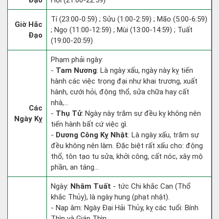
Đạo
Hợi (21:00-22:59)
Tí (23:00-0:59) ; Sửu (1:00-2:59) ; Mão (5:00-6:59)
Giờ Hắc
; Ngọ (11:00-12:59) ; Mùi (13:00-14:59) ; Tuất
Đạo
(19:00-20:59)
Phạm phải ngày:
-
Tam Nương
: Là ngày xấu, ngày này kỵ tiến
hành các việc trọng đại như khai trương, xuất
hành, cưới hỏi, động thổ, sửa chữa hay cất
nhà,...
Các
-
Thụ Tử
: Ngày này trăm sự đều kỵ không nên
Ngày Kỵ
tiến hành bất cứ việc gì.
-
Dương Công Kỵ Nhật
: Là ngày xấu, trăm sự
đều không nên làm. Đặc biệt rất xấu cho: động
thổ, tôn tạo tu sửa, khởi công, cất nóc, xây mộ
phần, an táng...
Ngày:
Nhâm Tuất
- tức Chi khắc Can (Thổ
khắc Thủy), là ngày hung (phạt nhật).
- Nạp âm: Ngày Đại Hải Thủy, kỵ các tuổi: Bính
Thìn và Giáp Thìn.