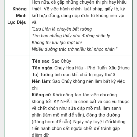
Hơn nữa, dễ gặp những chuyện thị phi hay khẩu
Khổng
thiệt. Về việc hành chính, luật pháp, giấy tờ, ký
Minh
kết hợp đồng, dâng nộp đơn từ không nên vội
Lục Diệu
vã.
“Lưu Liên là chuyện bất tường
Tìm bạn chẳng thấy nửa đường phân ly
Không thì lưu lạc một khi
Nhiều đường trắc trở nhiều khi nhọc nhằn.”
Tên sao
: Sao Chủy
Tên ngày
: Chủy Hỏa Hầu - Phó Tuấn: Xấu (Hung
Tú) Tướng tinh con khỉ, chủ trị ngày thứ 3.
Nên làm
: Sao Chủy không nên làm bất kỳ việc
chi.
Kiêng cữ
: Khởi công tạo tác việc chi cũng
không tốt. KỴ NHẤT là chôn cất và các vụ thuộc
về chết chôn như sửa đắp mồ mả, làm sanh
phần (làm mồ mã để sẵn), đóng thọ đường
(đóng hòm để sẵn). Ngày này tuyệt đối không
tiến hành chôn cất người chết để tránh gặp
điềm dữ.