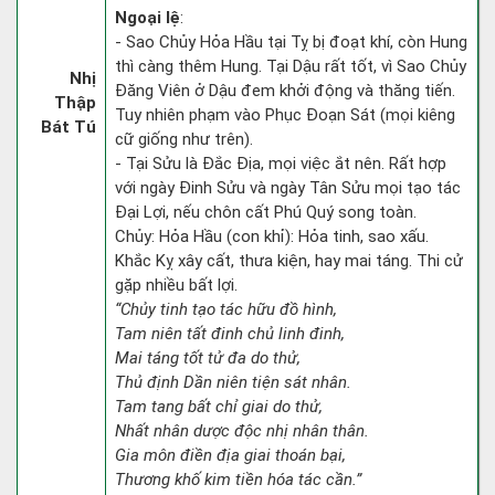
Ngoại lệ
:
- Sao Chủy Hỏa Hầu tại Tỵ bị đoạt khí, còn Hung
thì càng thêm Hung. Tại Dậu rất tốt, vì Sao Chủy
Nhị
Đăng Viên ở Dậu đem khởi động và thăng tiến.
Thập
Tuy nhiên phạm vào Phục Đoạn Sát (mọi kiêng
Bát Tú
cữ giống như trên).
- Tại Sửu là Đắc Địa, mọi việc ắt nên. Rất hợp
với ngày Đinh Sửu và ngày Tân Sửu mọi tạo tác
Đại Lợi, nếu chôn cất Phú Quý song toàn.
Chủy: Hỏa Hầu (con khỉ): Hỏa tinh, sao xấu.
Khắc Kỵ xây cất, thưa kiện, hay mai táng. Thi cử
gặp nhiều bất lợi.
“Chủy tinh tạo tác hữu đồ hình,
Tam niên tất đinh chủ linh đinh,
Mai táng tốt tử đa do thử,
Thủ định Dần niên tiện sát nhân.
Tam tang bất chỉ giai do thử,
Nhất nhân dược độc nhị nhân thân.
Gia môn điền địa giai thoán bại,
Thương khố kim tiền hóa tác cần.”