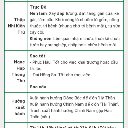
Trực Bế
Nên làm
: Xây đắp tường, đặt táng, gắn cửa, kê
Thập
gác, làm cầu. Khởi công lò nhuộm lò gốm, uống
Nhị Kiến
thuốc, trị bệnh (nhưng chớ trị bệnh mắt), tu sửa
Trừ
cây cối.
Không nên
: Lên quan nhậm chức, thừa kế chức
tước hay sự nghiệp, nhập học, chữa bệnh mắt.
Sao tốt
:
Ngọc
- Phúc Hậu: Tốt cho việc khai trương hoặc cầu
Hạp
tài lộc.
Thông
- Đại Hồng Sa: Tốt cho mọi việc.
Thư
Sao xấu
:
Xuất hành hướng Đông Bắc để đón 'Hỷ Thần'.
Hướng
Xuất hành hướng Chính Nam để đón 'Tài Thần'.
xuất
Tránh xuất hành hướng Chính Nam gặp Hạc
hành
Thần (xấu)