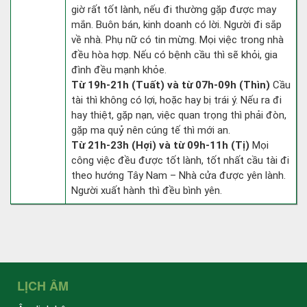
giờ rất tốt lành, nếu đi thường gặp được may
mắn. Buôn bán, kinh doanh có lời. Người đi sắp
về nhà. Phụ nữ có tin mừng. Mọi việc trong nhà
đều hòa hợp. Nếu có bệnh cầu thì sẽ khỏi, gia
đình đều mạnh khỏe.
Từ 19h-21h (Tuất) và từ 07h-09h (Thìn)
Cầu
tài thì không có lợi, hoặc hay bị trái ý. Nếu ra đi
hay thiệt, gặp nạn, việc quan trọng thì phải đòn,
gặp ma quỷ nên cúng tế thì mới an.
Từ 21h-23h (Hợi) và từ 09h-11h (Tị)
Mọi
công việc đều được tốt lành, tốt nhất cầu tài đi
theo hướng Tây Nam – Nhà cửa được yên lành.
Người xuất hành thì đều bình yên.
LỊCH ÂM