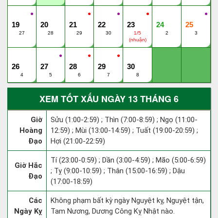
●
●
●
●
●
19
20
21
22
23
24
25
27
28
29
30
1/5
2
3
(nhuận)
●
●
●
26
27
28
29
30
4
5
6
7
8
XEM TỐT XẤU NGÀY 13 THÁNG 6
Giờ
Sửu (1:00-2:59) ; Thìn (7:00-8:59) ; Ngọ (11:00-
Hoàng
12:59) ; Mùi (13:00-14:59) ; Tuất (19:00-20:59) ;
Đạo
Hợi (21:00-22:59)
Tí (23:00-0:59) ; Dần (3:00-4:59) ; Mão (5:00-6:59)
Giờ Hắc
; Tỵ (9:00-10:59) ; Thân (15:00-16:59) ; Dậu
Đạo
(17:00-18:59)
Các
Không phạm bất kỳ ngày Nguyệt kỵ, Nguyệt tận,
Ngày Kỵ
Tam Nương, Dương Công Kỵ Nhật nào.