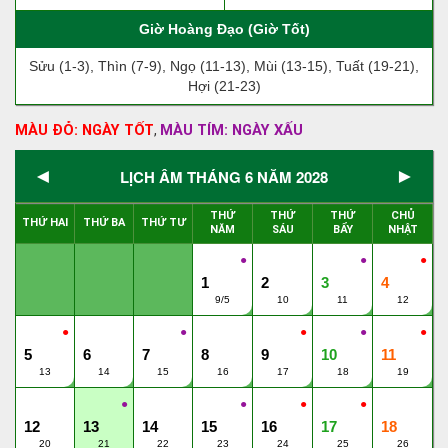
Giờ Hoàng Đạo (Giờ Tốt)
Sửu (1-3), Thìn (7-9), Ngọ (11-13), Mùi (13-15), Tuất (19-21),
Hợi (21-23)
MÀU ĐỎ: NGÀY TỐT
MÀU TÍM: NGÀY XẤU
,
◄
►
LỊCH ÂM THÁNG 6 NĂM 2028
THỨ
THỨ
THỨ
CHỦ
THỨ HAI
THỨ BA
THỨ TƯ
NĂM
SÁU
BẨY
NHẬT
●
●
●
1
2
3
4
9/5
10
11
12
●
●
●
●
●
5
6
7
8
9
10
11
13
14
15
16
17
18
19
●
●
●
●
12
13
14
15
16
17
18
20
21
22
23
24
25
26