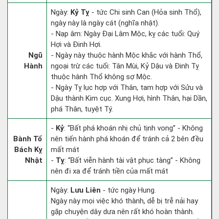
Ngày:
Kỷ Tỵ
- tức Chi sinh Can (Hỏa sinh Thổ),
ngày này là ngày cát (nghĩa nhật).
- Nạp âm: Ngày Đại Lâm Mộc, kỵ các tuổi: Quý
Hợi và Đinh Hợi.
Ngũ
- Ngày này thuộc hành Mộc khắc với hành Thổ,
Hành
ngoại trừ các tuổi: Tân Mùi, Kỷ Dậu và Đinh Tỵ
thuộc hành Thổ không sợ Mộc.
- Ngày Tỵ lục hợp với Thân, tam hợp với Sửu và
Dậu thành Kim cục. Xung Hợi, hình Thân, hại Dần,
phá Thân, tuyệt Tý.
-
Kỷ
: “Bất phá khoán nhị chủ tịnh vong” - Không
Bành Tổ
nên tiến hành phá khoán để tránh cả 2 bên đều
Bách Kỵ
mất mát
Nhật
-
Tỵ
: “Bất viễn hành tài vật phục tàng” - Không
nên đi xa để tránh tiền của mất mát
Ngày:
Lưu Liên
- tức ngày Hung.
Ngày này mọi việc khó thành, dễ bị trễ nải hay
gặp chuyện dây dưa nên rất khó hoàn thành.