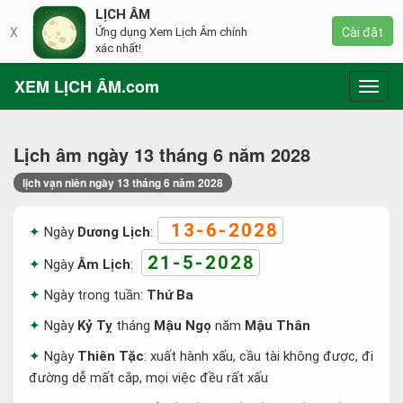
LỊCH ÂM
X
Ứng dụng Xem Lịch Âm chính
Cài đặt
xác nhất!
XEM LỊCH ÂM.com
Toggl
navig
Lịch âm ngày 13 tháng 6 năm 2028
lịch vạn niên ngày 13 tháng 6 năm 2028
13-6-2028
Ngày
Dương Lịch
:
21-5-2028
Ngày
Âm Lịch
:
Ngày trong tuần:
Thứ Ba
Ngày
Kỷ Tỵ
tháng
Mậu Ngọ
năm
Mậu Thân
Ngày
Thiên Tặc
: xuất hành xấu, cầu tài không được, đi
đường dễ mất cắp, mọi việc đều rất xấu