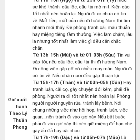
Từ 11h-13h (Ngọ) và từ 23h-01h (Tý)
Mưu
sự khó thành, cầu lộc, cầu tài mờ mịt. Kiện cáo
tốt nhất nên hoãn lại. Người đi xa chưa có tin
về. Mất tiền, mất của nếu đi hướng Nam thì tìm
nhanh mới thấy. Đề phòng tranh cãi, mâu thuẫn
hay miệng tiếng tầm thường. Việc làm chậm, lâu
la nhưng tốt nhất làm việc gì đều cần chắc
chắn.
Từ 13h-15h (Mùi) và từ 01-03h (Sửu)
Tin vui
sắp tới, nếu cầu lộc, cầu tài thì đi hướng Nam.
Đi công việc gặp gỡ có nhiều may mắn. Người đi
có tin về. Nếu chăn nuôi đều gặp thuận lợi.
Từ 15h-17h (Thân) và từ 03h-05h (Dần)
Hay
tranh luận, cãi cọ, gây chuyện đói kém, phải đề
phòng. Người ra đi tốt nhất nên hoãn lại. Phòng
Giờ xuất
người người nguyền rủa, tránh lây bệnh. Nói
hành
chung những việc như hội họp, tranh luận, việc
Theo Lý
quan,…nên tránh đi vào giờ này. Nếu bắt buộc
Thuần
phải đi vào giờ này thì nên giữ miệng để hạn ché
Phong
gây ẩu đả hay cãi nhau.
Từ 17h-19h (Dậu) và từ 05h-07h (Mão)
Là