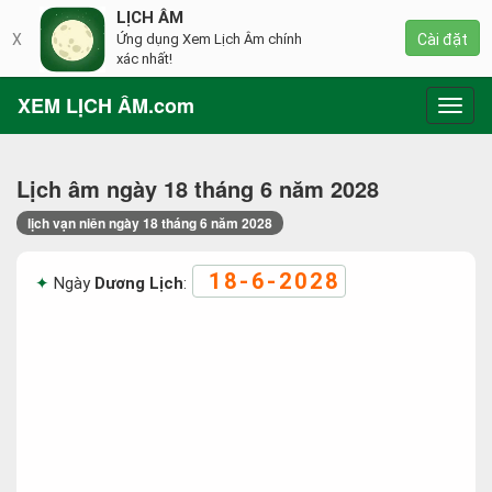
LỊCH ÂM
X
Ứng dụng Xem Lịch Âm chính
Cài đặt
xác nhất!
XEM LỊCH ÂM.com
Toggl
navig
Lịch âm ngày 18 tháng 6 năm 2028
lịch vạn niên ngày 18 tháng 6 năm 2028
18-6-2028
Ngày
Dương Lịch
: