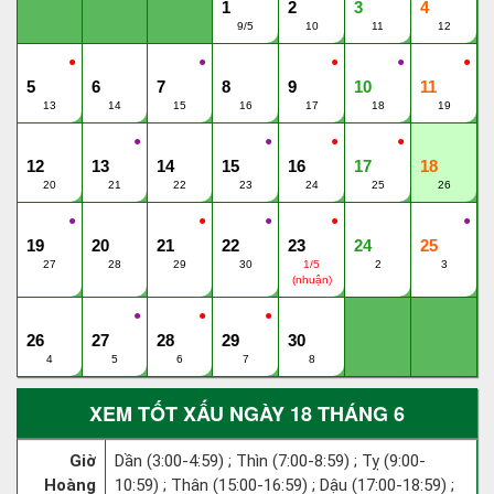
1
2
3
4
9/5
10
11
12
●
●
●
●
●
5
6
7
8
9
10
11
13
14
15
16
17
18
19
●
●
●
●
12
13
14
15
16
17
18
20
21
22
23
24
25
26
●
●
●
●
●
19
20
21
22
23
24
25
27
28
29
30
1/5
2
3
(nhuận)
●
●
●
26
27
28
29
30
4
5
6
7
8
XEM TỐT XẤU NGÀY 18 THÁNG 6
Giờ
Dần (3:00-4:59) ; Thìn (7:00-8:59) ; Tỵ (9:00-
Hoàng
10:59) ; Thân (15:00-16:59) ; Dậu (17:00-18:59) ;