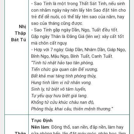
- Sao Tinh là một trong Thất Sát Tinh, nếu sinh
con nhằm ngày này nên lấy tên Sao đặt tên cho
trẻ để dễ nuôi, có thể lấy tên sao của năm, hay
sao của tháng cũng được.
Nhị
- Sao Tinh gặp ngày Dần, Ngọ, Tuất đều tốt.
Thập
Gặp ngày Thân là Đăng Giá (lên xe): xây cất tốt
Bát Tú
mà chôn cất nguy.
- Hợp với 7 ngày: Giáp Dần, Nhâm Dần, Giáp Ngọ,
Bính Ngọ, Mậu Ngọ, Bính Tuất, Canh Tuất.
“Tinh tú nhật hảo tạo tân phòng,
Tiến chức gia quan cận Đế vương,
Bất khả mai táng tính phóng thủy,
Hung tinh lâm vị nữ nhân vong.
Sinh ly, tử biệt vô tâm luyến,
Tự yếu quy hưu biệt giá lang.
Khổng tử cửu khúc châu nan độ,
Phóng thủy, khai câu, thiên mệnh thương.”
Trực Định
Nên làm
: Động thổ, san nền, đắp nền, làm hay
Thập
sửa phòng bếp, lắp đặt máy móc, nhập học, làm