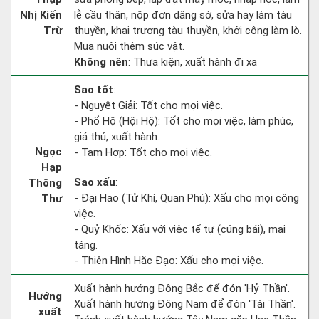
Nhị Kiến
lễ cầu thân, nộp đơn dâng sớ, sửa hay làm tàu
Trừ
thuyền, khai trương tàu thuyền, khởi công làm lò.
Mua nuôi thêm súc vật.
Không nên
: Thưa kiện, xuất hành đi xa
Sao tốt
:
- Nguyệt Giải: Tốt cho mọi việc.
- Phổ Hộ (Hội Hộ): Tốt cho mọi việc, làm phúc,
giá thú, xuất hành.
Ngọc
- Tam Hợp: Tốt cho mọi việc.
Hạp
Sao xấu
:
Thông
- Đại Hao (Tử Khí, Quan Phú): Xấu cho mọi công
Thư
việc.
- Quỷ Khốc: Xấu với việc tế tự (cúng bái), mai
táng.
- Thiên Hình Hắc Đạo: Xấu cho mọi việc.
Xuất hành hướng Đông Bắc để đón 'Hỷ Thần'.
Hướng
Xuất hành hướng Đông Nam để đón 'Tài Thần'.
xuất