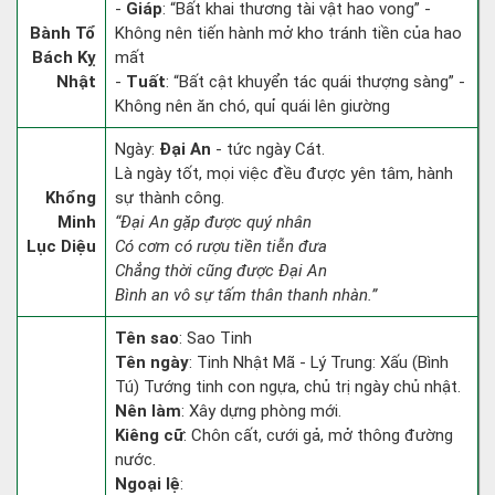
-
Giáp
: “Bất khai thương tài vật hao vong” -
Bành Tổ
Không nên tiến hành mở kho tránh tiền của hao
Bách Kỵ
mất
Nhật
-
Tuất
: “Bất cật khuyển tác quái thượng sàng” -
Không nên ăn chó, quỉ quái lên giường
Ngày:
Đại An
- tức ngày Cát.
Là ngày tốt, mọi việc đều được yên tâm, hành
Khổng
sự thành công.
Minh
“Đại An gặp được quý nhân
Lục Diệu
Có cơm có rượu tiền tiễn đưa
Chẳng thời cũng được Đại An
Bình an vô sự tấm thân thanh nhàn.”
Tên sao
: Sao Tinh
Tên ngày
: Tinh Nhật Mã - Lý Trung: Xấu (Bình
Tú) Tướng tinh con ngựa, chủ trị ngày chủ nhật.
Nên làm
: Xây dựng phòng mới.
Kiêng cữ
: Chôn cất, cưới gả, mở thông đường
nước.
Ngoại lệ
: