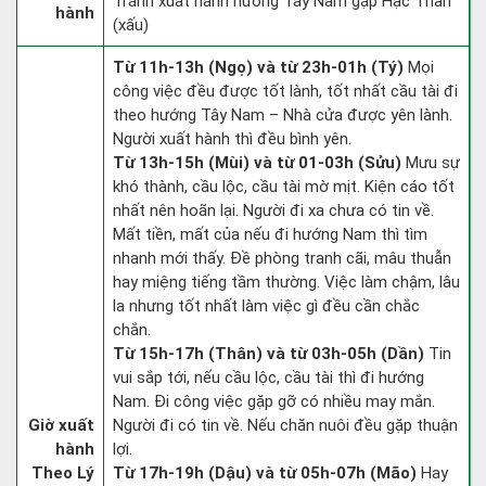
Tránh xuất hành hướng Tây Nam gặp Hạc Thần
hành
(xấu)
Từ 11h-13h (Ngọ) và từ 23h-01h (Tý)
Mọi
công việc đều được tốt lành, tốt nhất cầu tài đi
theo hướng Tây Nam – Nhà cửa được yên lành.
Người xuất hành thì đều bình yên.
Từ 13h-15h (Mùi) và từ 01-03h (Sửu)
Mưu sự
khó thành, cầu lộc, cầu tài mờ mịt. Kiện cáo tốt
nhất nên hoãn lại. Người đi xa chưa có tin về.
Mất tiền, mất của nếu đi hướng Nam thì tìm
nhanh mới thấy. Đề phòng tranh cãi, mâu thuẫn
hay miệng tiếng tầm thường. Việc làm chậm, lâu
la nhưng tốt nhất làm việc gì đều cần chắc
chắn.
Từ 15h-17h (Thân) và từ 03h-05h (Dần)
Tin
vui sắp tới, nếu cầu lộc, cầu tài thì đi hướng
Nam. Đi công việc gặp gỡ có nhiều may mắn.
Giờ xuất
Người đi có tin về. Nếu chăn nuôi đều gặp thuận
hành
lợi.
Theo Lý
Từ 17h-19h (Dậu) và từ 05h-07h (Mão)
Hay