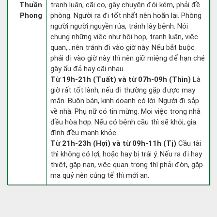
Thuần
tranh luận, cãi cọ, gây chuyện đói kém, phải đề
Phong
phòng. Người ra đi tốt nhất nên hoãn lại. Phòng
người người nguyền rủa, tránh lây bệnh. Nói
chung những việc như hội họp, tranh luận, việc
quan,…nên tránh đi vào giờ này. Nếu bắt buộc
phải đi vào giờ này thì nên giữ miệng để hạn ché
gây ẩu đả hay cãi nhau.
Từ 19h-21h (Tuất) và từ 07h-09h (Thìn)
Là
giờ rất tốt lành, nếu đi thường gặp được may
mắn. Buôn bán, kinh doanh có lời. Người đi sắp
về nhà. Phụ nữ có tin mừng. Mọi việc trong nhà
đều hòa hợp. Nếu có bệnh cầu thì sẽ khỏi, gia
đình đều mạnh khỏe.
Từ 21h-23h (Hợi) và từ 09h-11h (Tị)
Cầu tài
thì không có lợi, hoặc hay bị trái ý. Nếu ra đi hay
thiệt, gặp nạn, việc quan trọng thì phải đòn, gặp
ma quỷ nên cúng tế thì mới an.