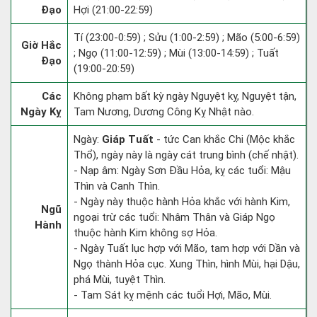
Đạo
Hợi (21:00-22:59)
Tí (23:00-0:59) ; Sửu (1:00-2:59) ; Mão (5:00-6:59)
Giờ Hắc
; Ngọ (11:00-12:59) ; Mùi (13:00-14:59) ; Tuất
Đạo
(19:00-20:59)
Các
Không phạm bất kỳ ngày Nguyệt kỵ, Nguyệt tận,
Ngày Kỵ
Tam Nương, Dương Công Kỵ Nhật nào.
Ngày:
Giáp Tuất
- tức Can khắc Chi (Mộc khắc
Thổ), ngày này là ngày cát trung bình (chế nhật).
- Nạp âm: Ngày Sơn Đầu Hỏa, kỵ các tuổi: Mậu
Thìn và Canh Thìn.
- Ngày này thuộc hành Hỏa khắc với hành Kim,
Ngũ
ngoại trừ các tuổi: Nhâm Thân và Giáp Ngọ
Hành
thuộc hành Kim không sợ Hỏa.
- Ngày Tuất lục hợp với Mão, tam hợp với Dần và
Ngọ thành Hỏa cục. Xung Thìn, hình Mùi, hại Dậu,
phá Mùi, tuyệt Thìn.
- Tam Sát kỵ mệnh các tuổi Hợi, Mão, Mùi.