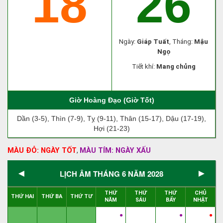
18
26
Ngày:
Giáp Tuất
, Tháng:
Mậu
Ngọ
Tiết khí:
Mang chủng
Giờ Hoàng Đạo (Giờ Tốt)
Dần (3-5), Thìn (7-9), Tỵ (9-11), Thân (15-17), Dậu (17-19),
Hợi (21-23)
MÀU ĐỎ: NGÀY TỐT
MÀU TÍM: NGÀY XẤU
,
◄
►
LỊCH ÂM THÁNG 6 NĂM 2028
THỨ
THỨ
THỨ
CHỦ
THỨ HAI
THỨ BA
THỨ TƯ
NĂM
SÁU
BẨY
NHẬT
●
●
●