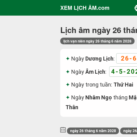
XEM LỊCH ÂM.com
Lịch âm ngày 26 thá
lịch vạn niên ngày 26 tháng 6 năm 2028
26-6
Ngày
Dương Lịch
:
4-5-20
Ngày
Âm Lịch
:
Ngày trong tuần:
Thứ Hai
Ngày
Nhâm Ngọ
tháng
Mậ
Thân
ngày 26 tháng 6 năm 2028
ngày 26