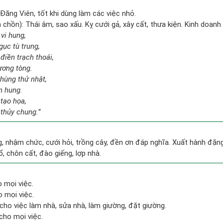
ăng Viên, tốt khi dùng làm các việc nhỏ.
hồn): Thái âm, sao xấu. Kỵ cưới gả, xây cất, thưa kiện. Kinh doanh 
 vi hung,
gục tù trung,
điền trạch thoái,
ương tòng.
hùng thử nhật,
n hung.
 tạo họa,
thủy chung.”
g, nhậm chức, cưới hỏi, trồng cây, đền ơn đáp nghĩa. Xuất hành đặng l
ổ, chôn cất, đào giếng, lợp nhà.
o mọi việc.
o mọi việc.
cho việc làm nhà, sửa nhà, làm giường, đặt giường.
cho mọi việc.