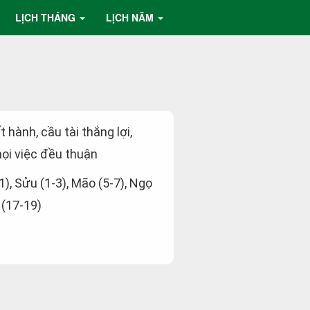
LỊCH THÁNG
LỊCH NĂM
t hành, cầu tài thắng lợi,
ọi việc đều thuận
-1), Sửu (1-3), Mão (5-7), Ngọ
 (17-19)