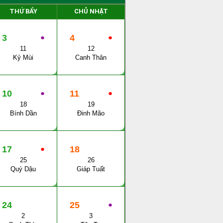
THỨ BẨY
CHỦ NHẬT
3
●
4
●
11
12
Kỷ Mùi
Canh Thân
10
●
11
●
18
19
Bính Dần
Đinh Mão
17
●
18
25
26
Quý Dậu
Giáp Tuất
24
25
●
2
3