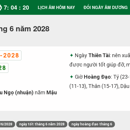
⌚ 7: 04 : 20
LỊCH ÂM HÔM NAY
ĐỔI NGÀY ÂM DƯƠNG
ng 6 năm 2028
-2028
Ngày
Thiên Tài
: nên xuấ
được người tốt giúp đỡ, m
28
Giờ
Hoàng Đạo
: Tý (23
(11-13), Thân (15-17), Dậu
u Ngọ (nhuận)
năm
Mậu
/6/2028
ngày tốt tháng 6 năm 2028
ngày hoàng đạo tháng 6