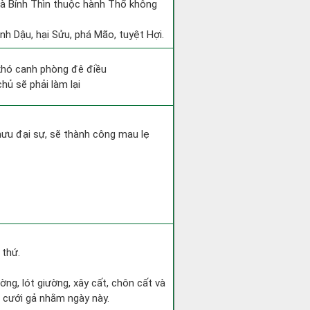
và Bính Thìn thuộc hành Thổ không
nh Dậu, hại Sửu, phá Mão, tuyệt Hợi.
 khó canh phòng đê điều
hủ sẽ phải làm lại
mưu đại sự, sẽ thành công mau lẹ
 thứ.
ờng, lót giường, xây cất, chôn cất và
h cưới gả nhằm ngày này.