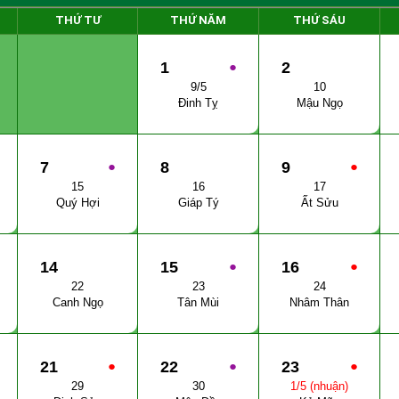
THỨ TƯ
THỨ NĂM
THỨ SÁU
1
●
2
9/5
10
Đinh Tỵ
Mậu Ngọ
7
●
8
9
●
15
16
17
Quý Hợi
Giáp Tý
Ất Sửu
14
15
●
16
●
22
23
24
Canh Ngọ
Tân Mùi
Nhâm Thân
21
●
22
●
23
●
29
30
1/5 (nhuận)