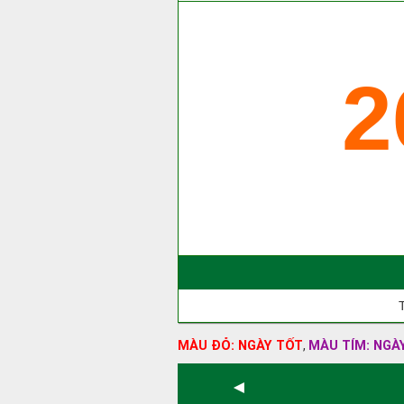
2
MÀU ĐỎ: NGÀY TỐT
MÀU TÍM: NGÀ
,
◄