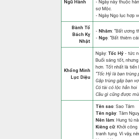
Ngũ Hành
- Ngày này thuộc hàn
sợ Mộc.
- Ngày Ngọ lục hợp vớ
Bành Tổ
-
Nhâm
: “Bất ương 
Bách Kỵ
-
Ngọ
: “Bất thiêm cá
Nhật
Ngày:
Tốc Hỷ
- tức n
Buổi sáng tốt, nhưng
hơn. Tốt nhất là tiế
Khổng Minh
“Tốc Hỷ là bạn trùng
Lục Diệu
Gặp trùng gặp bạn vợ
Có tài có lộc hẳn hoi
Cầu gì cũng được mừn
Tên sao
: Sao Tâm
Tên ngày
: Tâm Nguy
Nên làm
: Hung tú nà
Kiêng cữ
: Khởi công 
tranh tụng. Vì vậy, n