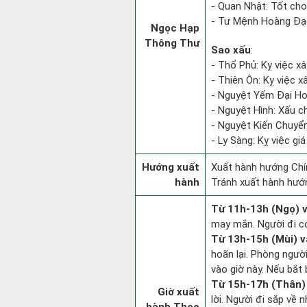
- Quan Nhật: Tốt cho
- Tư Mệnh Hoàng Đạo
Ngọc Hạp
Thông Thư
Sao xấu
:
- Thổ Phủ: Kỵ việc x
- Thiên Ôn: Kỵ việc x
- Nguyệt Yếm Đại Hoạ:
- Nguyệt Hình: Xấu c
- Nguyệt Kiến Chuyển
- Ly Sàng: Kỵ việc giá
Hướng xuất
Xuất hành hướng Chí
hành
Tránh xuất hành hướ
Từ 11h-13h (Ngọ) v
may mắn. Người đi có
Từ 13h-15h (Mùi) v
hoãn lại. Phòng người
vào giờ này. Nếu bắt 
Từ 15h-17h (Thân) 
Giờ xuất
lời. Người đi sắp về