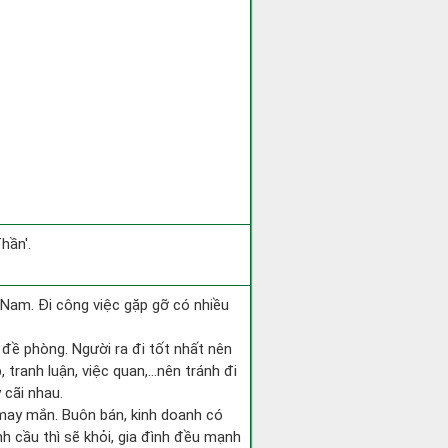
hần'.
ng Nam. Đi công việc gặp gỡ có nhiều
i đề phòng. Người ra đi tốt nhất nên
 tranh luận, việc quan,…nên tránh đi
 cãi nhau.
 may mắn. Buôn bán, kinh doanh có
nh cầu thì sẽ khỏi, gia đình đều mạnh