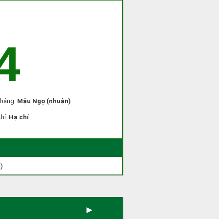
4
Tháng:
Mậu Ngọ (nhuận)
khí:
Hạ chí
)
►