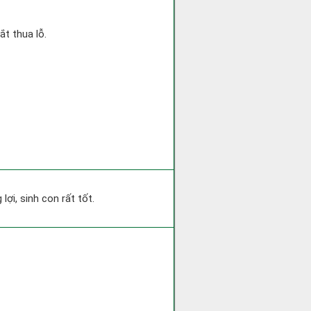
ắt thua lỗ.
ợi, sinh con rất tốt.