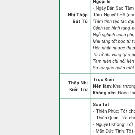
Ngoại lệ
:
- Ngày Dần Sao Tâm Đ
Nhị Thập
Tâm: Nguyệt Hồ (con c
Bát Tú
“Tâm tinh tạo tác đại
Cánh tao hình tụng, n
Ngỗ nghịch quan phi, 
Mai táng tốt bộc tử t
Hôn nhân nhược thị p
Tử tử nhi vong tự mã
Tam niên chi nội liên
Sự sự giáo quân một 
Trực Kiến
Thập Nhị
Nên làm
: Khai trươn
Kiến Trừ
Không nên
: Động th
Sao tốt
:
- Thiên Phúc: Tốt ch
- Thiên Quan: Tốt ch
- Nguyệt Không: Tốt 
- Mãn Đức Tinh: Tốt 