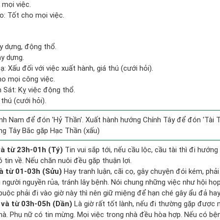
 mọi việc.
: Tốt cho mọi việc.
ây dựng, động thổ.
ây dựng.
 Xấu đối với việc xuất hành, giá thú (cưới hỏi).
ho mọi công việc.
 Sát: Kỵ việc động thổ.
 thú (cưới hỏi).
nh Nam để đón 'Hỷ Thần'. Xuất hành hướng Chính Tây để đón 'Tài T
ng Tây Bắc gặp Hạc Thần (xấu)
à từ 23h-01h (Tý)
Tin vui sắp tới, nếu cầu lộc, cầu tài thì đi hướ
 tin về. Nếu chăn nuôi đều gặp thuận lợi.
à từ 01-03h (Sửu)
Hay tranh luận, cãi cọ, gây chuyện đói kém, phả
 người nguyền rủa, tránh lây bệnh. Nói chung những việc như hội họp,
buộc phải đi vào giờ này thì nên giữ miệng để hạn ché gây ẩu đả hay
và từ 03h-05h (Dần)
Là giờ rất tốt lành, nếu đi thường gặp được
 nhà. Phụ nữ có tin mừng. Mọi việc trong nhà đều hòa hợp. Nếu có bệ