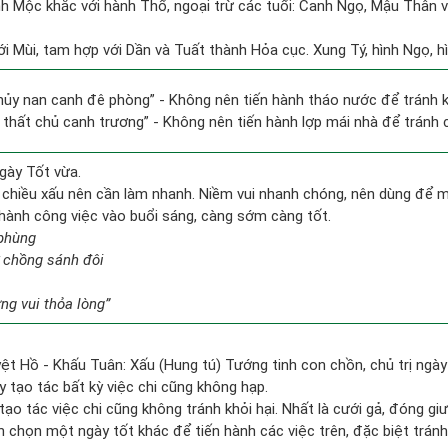
h Mộc khắc với hành Thổ, ngoại trừ các tuổi: Canh Ngọ, Mậu Thân 
i Mùi, tam hợp với Dần và Tuất thành Hỏa cục. Xung Tý, hình Ngọ, hì
thủy nan canh đê phòng” - Không nên tiến hành tháo nước để tránh
i thất chủ canh trương” - Không nên tiến hành lợp mái nhà để tránh c
gày Tốt vừa.
 chiều xấu nên cần làm nhanh. Niềm vui nhanh chóng, nên dùng để 
n hành công việc vào buổi sáng, càng sớm càng tốt.
 phùng
 chồng sánh đôi
g vui thỏa lòng”
ệt Hồ - Khấu Tuân: Xấu (Hung tú) Tướng tinh con chồn, chủ trị ngày
y tạo tác bất kỳ việc chi cũng không hạp.
tạo tác việc chi cũng không tránh khỏi hại. Nhất là cưới gả, đóng giư
ên chọn một ngày tốt khác để tiến hành các việc trên, đặc biệt trán