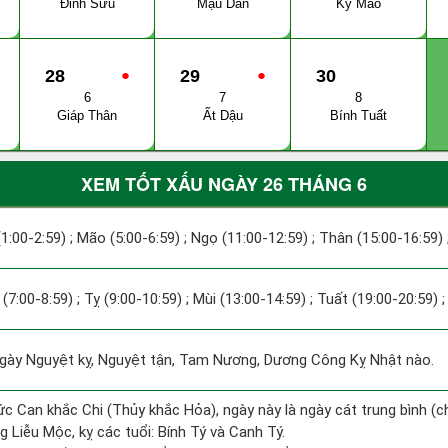
Đinh Sửu
Mậu Dần
Kỷ Mão
28
●
29
●
30
6
7
8
Giáp Thân
Ất Dậu
Bính Tuất
XEM TỐT XẤU NGÀY 26 THÁNG 6
(1:00-2:59) ; Mão (5:00-6:59) ; Ngọ (11:00-12:59) ; Thân (15:00-16:59)
 (7:00-8:59) ; Tỵ (9:00-10:59) ; Mùi (13:00-14:59) ; Tuất (19:00-20:59) 
ày Nguyệt kỵ, Nguyệt tận, Tam Nương, Dương Công Kỵ Nhật nào.
ức Can khắc Chi (Thủy khắc Hỏa), ngày này là ngày cát trung bình (c
 Liễu Mộc, kỵ các tuổi: Bính Tý và Canh Tý.