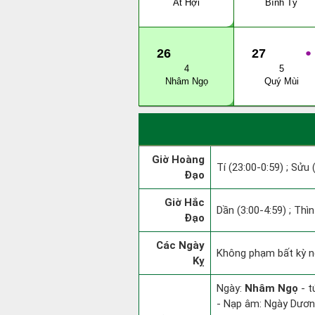
Ất Hợi
Bính Tý
26
27
●
4
5
Nhâm Ngọ
Quý Mùi
Giờ Hoàng
Tí (23:00-0:59) ; Sửu 
Đạo
Giờ Hắc
Dần (3:00-4:59) ; Thìn
Đạo
Các Ngày
Không phạm bất kỳ ng
Kỵ
Ngày:
Nhâm Ngọ
- t
- Nạp âm: Ngày Dương