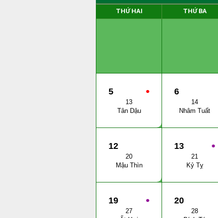
THỨ HAI
THỨ BA
5
●
6
13
14
Tân Dậu
Nhâm Tuất
12
13
●
20
21
Mậu Thìn
Kỷ Tỵ
19
●
20
27
28