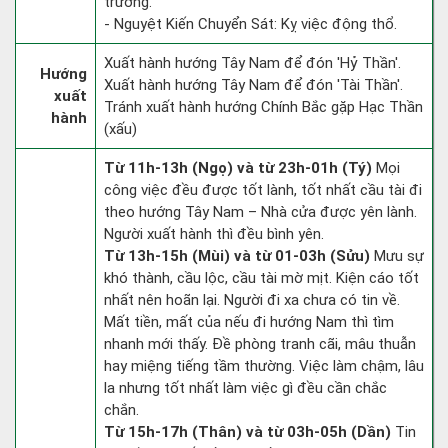
trương.
- Nguyệt Kiến Chuyển Sát: Kỵ việc động thổ.
Xuất hành hướng Tây Nam để đón 'Hỷ Thần'.
Hướng
Xuất hành hướng Tây Nam để đón 'Tài Thần'.
xuất
Tránh xuất hành hướng Chính Bắc gặp Hạc Thần
hành
(xấu)
Từ 11h-13h (Ngọ) và từ 23h-01h (Tý)
Mọi
công việc đều được tốt lành, tốt nhất cầu tài đi
theo hướng Tây Nam – Nhà cửa được yên lành.
Người xuất hành thì đều bình yên.
Từ 13h-15h (Mùi) và từ 01-03h (Sửu)
Mưu sự
khó thành, cầu lộc, cầu tài mờ mịt. Kiện cáo tốt
nhất nên hoãn lại. Người đi xa chưa có tin về.
Mất tiền, mất của nếu đi hướng Nam thì tìm
nhanh mới thấy. Đề phòng tranh cãi, mâu thuẫn
hay miệng tiếng tầm thường. Việc làm chậm, lâu
la nhưng tốt nhất làm việc gì đều cần chắc
chắn.
Từ 15h-17h (Thân) và từ 03h-05h (Dần)
Tin