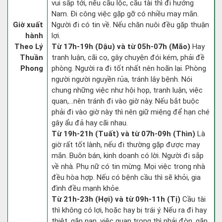
vui sắp tới, nếu cầu lộc, cầu tài thì đi hướng
Nam. Đi công việc gặp gỡ có nhiều may mắn.
Giờ xuất
Người đi có tin về. Nếu chăn nuôi đều gặp thuận
hành
lợi.
Theo Lý
Từ 17h-19h (Dậu) và từ 05h-07h (Mão)
Hay
Thuần
tranh luận, cãi cọ, gây chuyện đói kém, phải đề
Phong
phòng. Người ra đi tốt nhất nên hoãn lại. Phòng
người người nguyền rủa, tránh lây bệnh. Nói
chung những việc như hội họp, tranh luận, việc
quan,…nên tránh đi vào giờ này. Nếu bắt buộc
phải đi vào giờ này thì nên giữ miệng để hạn ché
gây ẩu đả hay cãi nhau.
Từ 19h-21h (Tuất) và từ 07h-09h (Thìn)
Là
giờ rất tốt lành, nếu đi thường gặp được may
mắn. Buôn bán, kinh doanh có lời. Người đi sắp
về nhà. Phụ nữ có tin mừng. Mọi việc trong nhà
đều hòa hợp. Nếu có bệnh cầu thì sẽ khỏi, gia
đình đều mạnh khỏe.
Từ 21h-23h (Hợi) và từ 09h-11h (Tị)
Cầu tài
thì không có lợi, hoặc hay bị trái ý. Nếu ra đi hay
thiệt, gặp nạn, việc quan trọng thì phải đòn, gặp