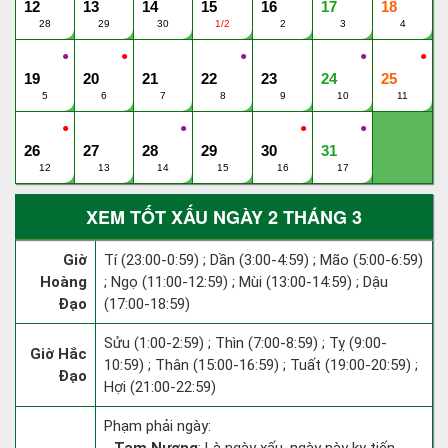
12
13
14
15
16
17
18
28
29
30
1/2
2
3
4
●
●
●
●
●
19
20
21
22
23
24
25
5
6
7
8
9
10
11
●
●
●
●
26
27
28
29
30
31
12
13
14
15
16
17
XEM TỐT XẤU NGÀY 2 THÁNG 3
Giờ
Tí (23:00-0:59) ; Dần (3:00-4:59) ; Mão (5:00-6:59)
Hoàng
; Ngọ (11:00-12:59) ; Mùi (13:00-14:59) ; Dậu
Đạo
(17:00-18:59)
Sửu (1:00-2:59) ; Thìn (7:00-8:59) ; Tỵ (9:00-
Giờ Hắc
10:59) ; Thân (15:00-16:59) ; Tuất (19:00-20:59) ;
Đạo
Hợi (21:00-22:59)
Phạm phải ngày: