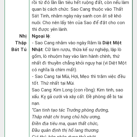
rồi từ đó lần lần tiêu hết ruộng đất, còn nếu làm
quan bị cách chức. Sao Cang thuộc vào Thất
Sát Tinh, nhằm ngày này sanh con ắt sẽ khó
nuôi. Cho nên lấy tên của Sao để đặt cho con
thì được yên lành.
Nhị
Ngoại lệ
:
Thập
- Sao Cang nhằm vào ngày Rằm là
Diệt Một
Bát Tú
Nhật
: Cữ làm rượu, thừa kế sự nghiệp, lập lò
gốm, lò nhuộm hay vào làm hành chính, thứ
nhất đi thuyền chẳng khỏi nguy hại (vì Diệt Một
có nghĩa là chìm mất).
- Sao Cang tại Mùi, Hợi, Mẹo thì trăm việc đều
tốt. Thứ nhất tại Mùi.
Sao Cang: Kim Long (con rồng): Kim tinh, sao
xấu. Kỵ gả cưới và xây cất. Đề phòng dễ bị tai
nạn.
“Can tinh tạo tác Trưởng phòng đường,
Thập nhật chi trung chủ hữu ương,
Điền địa tiêu ma, quan thất chức,
Đầu quân định thị hổ lang thương.