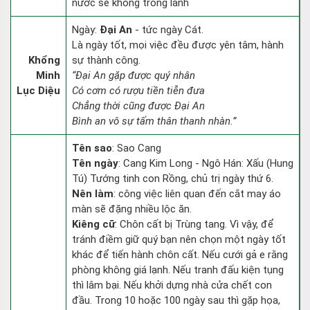
nước sẽ không trong lành
Ngày:
Đại An
- tức ngày Cát.
Là ngày tốt, mọi việc đều được yên tâm, hành
Khổng
sự thành công.
Minh
“Đại An gặp được quý nhân
Lục Diệu
Có cơm có rượu tiền tiễn đưa
Chẳng thời cũng được Đại An
Bình an vô sự tấm thân thanh nhàn.”
Tên sao
: Sao Cang
Tên ngày
: Cang Kim Long - Ngô Hán: Xấu (Hung
Tú) Tướng tinh con Rồng, chủ trị ngày thứ 6.
Nên làm
: công việc liên quan đến cắt may áo
màn sẽ đặng nhiều lộc ăn.
Kiêng cữ
: Chôn cất bị Trùng tang. Vì vậy, để
tránh điềm giữ quý bạn nên chọn một ngày tốt
khác để tiến hành chôn cất. Nếu cưới gả e rằng
phòng không giá lạnh. Nếu tranh đấu kiện tụng
thì lâm bại. Nếu khởi dựng nhà cửa chết con
đầu. Trong 10 hoặc 100 ngày sau thì gặp họa,