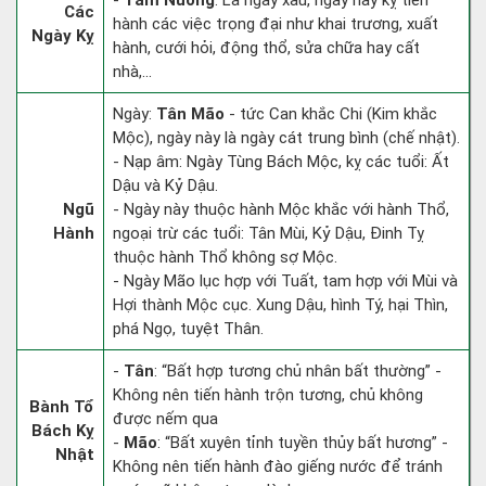
-
Tam Nương
: Là ngày xấu, ngày này kỵ tiến
Các
hành các việc trọng đại như khai trương, xuất
Ngày Kỵ
hành, cưới hỏi, động thổ, sửa chữa hay cất
nhà,...
Ngày:
Tân Mão
- tức Can khắc Chi (Kim khắc
Mộc), ngày này là ngày cát trung bình (chế nhật).
- Nạp âm: Ngày Tùng Bách Mộc, kỵ các tuổi: Ất
Dậu và Kỷ Dậu.
Ngũ
- Ngày này thuộc hành Mộc khắc với hành Thổ,
Hành
ngoại trừ các tuổi: Tân Mùi, Kỷ Dậu, Đinh Tỵ
thuộc hành Thổ không sợ Mộc.
- Ngày Mão lục hợp với Tuất, tam hợp với Mùi và
Hợi thành Mộc cục. Xung Dậu, hình Tý, hại Thìn,
phá Ngọ, tuyệt Thân.
-
Tân
: “Bất hợp tương chủ nhân bất thường” -
Không nên tiến hành trộn tương, chủ không
Bành Tổ
được nếm qua
Bách Kỵ
-
Mão
: “Bất xuyên tỉnh tuyền thủy bất hương” -
Nhật
Không nên tiến hành đào giếng nước để tránh