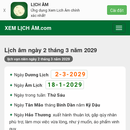
LỊCH ÂM
X
Ứng dụng Xem Lịch Âm chính
Cài đặt
xác nhất!
XEM LỊCH ÂM.com
Toggl
navig
Lịch âm ngày 2 tháng 3 năm 2029
lịch vạn niên ngày 2 tháng 3 năm 2029
2-3-2029
Ngày
Dương Lịch
:
18-1-2029
Ngày
Âm Lịch
:
Ngày trong tuần:
Thứ Sáu
Ngày
Tân Mão
tháng
Bính Dần
năm
Kỷ Dậu
Ngày
Hảo Thương
: xuất hành thuận lợi, gặp qúy nhân
phù trợ, làm mọi việc vừa lòng, như ý muốn, áo phẩm vinh
quy.