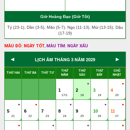
Giờ Hoàng Đạo (Giờ Tốt)
Tý (23-1), Dần (3-5), Mão (5-7), Ngọ (11-13), Mùi (13-15), Dậu
(17-19)
MÀU ĐỎ: NGÀY TỐT
MÀU TÍM: NGÀY XẤU
,
◄
►
LỊCH ÂM THÁNG 3 NĂM 2029
THỨ
THỨ
THỨ
CHỦ
THỨ HAI
THỨ BA
THỨ TƯ
NĂM
SÁU
BẨY
NHẬT
●
●
1
2
3
4
17/1
18
19
20
●
●
●
●
●
5
6
7
8
9
10
11
21
22
23
24
25
26
27
●
●
●
●