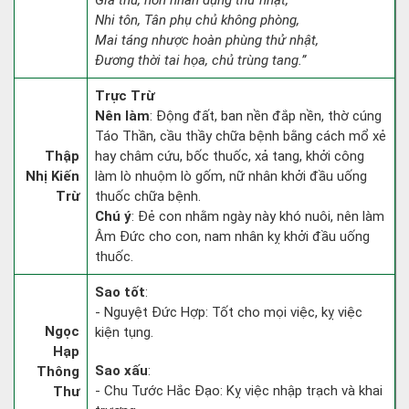
Giá thú, hôn nhân dụng thử nhật,
Nhi tôn, Tân phụ chủ không phòng,
Mai táng nhược hoàn phùng thử nhật,
Đương thời tai họa, chủ trùng tang.”
Trực Trừ
Nên làm
: Động đất, ban nền đắp nền, thờ cúng
Táo Thần, cầu thầy chữa bệnh bằng cách mổ xẻ
Thập
hay châm cứu, bốc thuốc, xả tang, khởi công
Nhị Kiến
làm lò nhuộm lò gốm, nữ nhân khởi đầu uống
Trừ
thuốc chữa bệnh.
Chú ý
: Đẻ con nhằm ngày này khó nuôi, nên làm
Âm Đức cho con, nam nhân kỵ khởi đầu uống
thuốc.
Sao tốt
:
- Nguyệt Đức Hợp: Tốt cho mọi việc, kỵ việc
Ngọc
kiện tụng.
Hạp
Sao xấu
:
Thông
- Chu Tước Hắc Đạo: Kỵ việc nhập trạch và khai
Thư