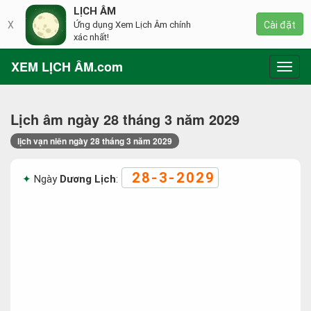
LỊCH ÂM
X
Ứng dụng Xem Lịch Âm chính
Cài đặt
xác nhất!
XEM LỊCH ÂM.com
Toggl
navig
Lịch âm ngày 28 tháng 3 năm 2029
lịch vạn niên ngày 28 tháng 3 năm 2029
28-3-2029
Ngày
Dương Lịch
: