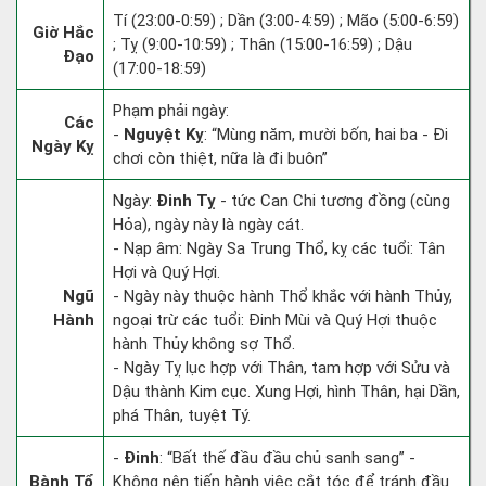
Tí (23:00-0:59) ; Dần (3:00-4:59) ; Mão (5:00-6:59)
Giờ Hắc
; Tỵ (9:00-10:59) ; Thân (15:00-16:59) ; Dậu
Đạo
(17:00-18:59)
Phạm phải ngày:
Các
-
Nguyệt Kỵ
: “Mùng năm, mười bốn, hai ba - Đi
Ngày Kỵ
chơi còn thiệt, nữa là đi buôn”
Ngày:
Đinh Tỵ
- tức Can Chi tương đồng (cùng
Hỏa), ngày này là ngày cát.
- Nạp âm: Ngày Sa Trung Thổ, kỵ các tuổi: Tân
Hợi và Quý Hợi.
Ngũ
- Ngày này thuộc hành Thổ khắc với hành Thủy,
Hành
ngoại trừ các tuổi: Đinh Mùi và Quý Hợi thuộc
hành Thủy không sợ Thổ.
- Ngày Tỵ lục hợp với Thân, tam hợp với Sửu và
Dậu thành Kim cục. Xung Hợi, hình Thân, hại Dần,
phá Thân, tuyệt Tý.
-
Đinh
: “Bất thế đầu đầu chủ sanh sang” -
Bành Tổ
Không nên tiến hành việc cắt tóc để tránh đầu