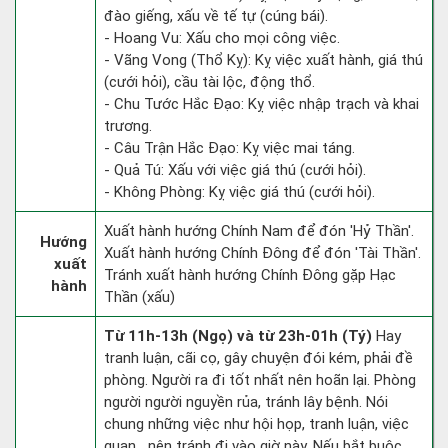
đào giếng, xấu về tế tự (cúng bái).
- Hoang Vu: Xấu cho mọi công việc.
- Vãng Vong (Thổ Kỵ): Kỵ việc xuất hành, giá thú
(cưới hỏi), cầu tài lộc, động thổ.
- Chu Tước Hắc Đạo: Kỵ việc nhập trạch và khai
trương.
- Câu Trận Hắc Đạo: Kỵ việc mai táng.
- Quả Tú: Xấu với việc giá thú (cưới hỏi).
- Không Phòng: Kỵ việc giá thú (cưới hỏi).
Xuất hành hướng Chính Nam để đón 'Hỷ Thần'.
Hướng
Xuất hành hướng Chính Đông để đón 'Tài Thần'.
xuất
Tránh xuất hành hướng Chính Đông gặp Hạc
hành
Thần (xấu)
Từ 11h-13h (Ngọ) và từ 23h-01h (Tý)
Hay
tranh luận, cãi cọ, gây chuyện đói kém, phải đề
phòng. Người ra đi tốt nhất nên hoãn lại. Phòng
người người nguyền rủa, tránh lây bệnh. Nói
chung những việc như hội họp, tranh luận, việc
quan,…nên tránh đi vào giờ này. Nếu bắt buộc