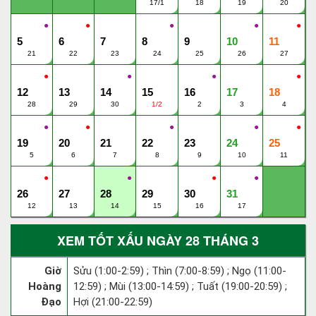
17/1
18
19
20
●
●
●
●
●
5
6
7
8
9
10
11
21
22
23
24
25
26
27
●
●
●
●
12
13
14
15
16
17
18
28
29
30
1/2
2
3
4
●
●
●
●
●
19
20
21
22
23
24
25
5
6
7
8
9
10
11
●
●
●
●
26
27
28
29
30
31
12
13
14
15
16
17
XEM TỐT XẤU NGÀY 28 THÁNG 3
Giờ
Sửu (1:00-2:59) ; Thìn (7:00-8:59) ; Ngọ (11:00-
Hoàng
12:59) ; Mùi (13:00-14:59) ; Tuất (19:00-20:59) ;
Đạo
Hợi (21:00-22:59)