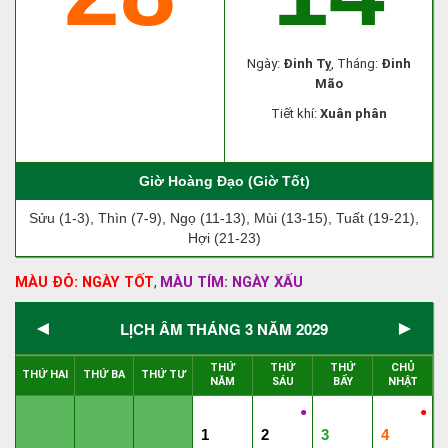
Ngày:
Đinh Tỵ
, Tháng:
Đinh
Mão
Tiết khí:
Xuân phân
Giờ Hoàng Đạo (Giờ Tốt)
Sửu (1-3), Thìn (7-9), Ngọ (11-13), Mùi (13-15), Tuất (19-21),
Hợi (21-23)
MÀU ĐỎ: NGÀY TỐT
MÀU TÍM: NGÀY XẤU
,
◄
►
LỊCH ÂM THÁNG 3 NĂM 2029
THỨ
THỨ
THỨ
CHỦ
THỨ HAI
THỨ BA
THỨ TƯ
NĂM
SÁU
BẨY
NHẬT
●
●
1
2
3
4