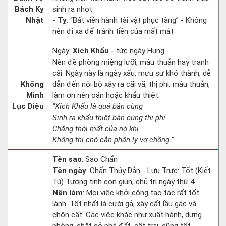
Bách Kỵ
sinh ra nhọt
Nhật
-
Tỵ
: “Bất viễn hành tài vật phục tàng” - Không
nên đi xa để tránh tiền của mất mát
Ngày:
Xích Khẩu
- tức ngày Hung.
Nên đề phòng miệng lưỡi, mâu thuẫn hay tranh
cãi. Ngày này là ngày xấu, mưu sự khó thành, dễ
Khổng
dẫn đến nội bộ xảy ra cãi vã, thị phi, mâu thuẫn,
Minh
làm ơn nên oán hoặc khẩu thiệt.
Lục Diệu
“Xích Khẩu là quả bần cùng
Sinh ra khẩu thiệt bàn cùng thị phi
Chẳng thời mất của nó khi
Không thì chó cắn phân ly vợ chồng.”
Tên sao
: Sao Chẩn
Tên ngày
: Chẩn Thủy Dẫn - Lưu Trực: Tốt (Kiết
Tú) Tướng tinh con giun, chủ trị ngày thứ 4.
Nên làm
: Mọi việc khởi công tạo tác rất tốt
lành. Tốt nhất là cưới gả, xây cất lầu gác và
chôn cất. Các việc khác như xuất hành, dựng