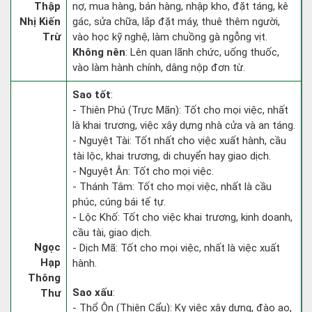
Thập
nợ, mua hàng, bán hàng, nhập kho, đặt táng, kê
Nhị Kiến
gác, sửa chữa, lắp đặt máy, thuê thêm người,
Trừ
vào học kỹ nghệ, làm chuồng gà ngỗng vịt.
Không nên
: Lên quan lãnh chức, uống thuốc,
vào làm hành chính, dâng nộp đơn từ.
Sao tốt
:
- Thiên Phú (Trực Mãn): Tốt cho mọi việc, nhất
là khai trương, việc xây dựng nhà cửa và an táng.
- Nguyệt Tài: Tốt nhất cho việc xuất hành, cầu
tài lộc, khai trương, di chuyển hay giao dịch.
- Nguyệt Ân: Tốt cho mọi việc.
- Thánh Tâm: Tốt cho mọi việc, nhất là cầu
phúc, cúng bái tế tự.
- Lộc Khố: Tốt cho việc khai trương, kinh doanh,
cầu tài, giao dịch.
Ngọc
- Dịch Mã: Tốt cho mọi việc, nhất là việc xuất
Hạp
hành.
Thông
Sao xấu
:
Thư
- Thổ Ôn (Thiên Cẩu): Kỵ việc xây dựng, đào ao,