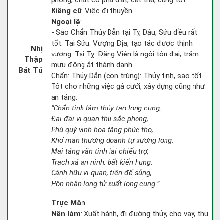
phòng, chặt cỏ phá đất, cất trại, cũng tốt.
Kiêng cữ
: Việc đi thuyền.
Ngoại lệ
:
- Sao Chẩn Thủy Dẫn tại Tỵ, Dậu, Sửu đều rất
tốt. Tại Sửu: Vượng Địa, tạo tác được thịnh
Nhị
vượng. Tại Tỵ: Đăng Viên là ngôi tôn đại, trăm
Thập
mưu động ắt thành danh.
Bát Tú
Chẩn: Thủy Dẫn (con trùng): Thủy tinh, sao tốt.
Tốt cho những việc gả cưới, xây dựng cũng như
an táng.
“Chẩn tinh lâm thủy tạo long cung,
Đại đại vi quan thụ sắc phong,
Phú quý vinh hoa tăng phúc thọ,
Khố mãn thương doanh tự xương long.
Mai táng văn tinh lai chiếu trợ,
Trạch xá an ninh, bất kiến hung.
Cánh hữu vi quan, tiên đế sủng,
Hôn nhân long tử xuất long cung.”
Trực Mãn
Nên làm
: Xuất hành, đi đường thủy, cho vay, thu