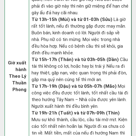
phải đi vào giờ này thì nên giữ miệng để hạn ché
gây ẩu đả hay cãi nhau.
Từ 13h-15h (Mùi) và từ 01-03h (Sửu)
Là giờ
rất tốt lành, nếu đi thường gặp được may mắn.
Buôn bán, kinh doanh có lời. Người đi sắp về
nhà. Phụ nữ có tin mừng. Mọi việc trong nhà
đều hòa hợp. Nếu có bệnh cầu thì sẽ khỏi, gia
đình đều mạnh khỏe.
Từ 15h-17h (Thân) và từ 03h-05h (Dần)
Cầu
Giờ xuất
tài thì không có lợi, hoặc hay bị trái ý. Nếu ra đi
hành
hay thiệt, gặp nạn, việc quan trọng thì phải đòn,
Theo Lý
gặp ma quỷ nên cúng tế thì mới an.
Thuần
Từ 17h-19h (Dậu) và từ 05h-07h (Mão)
Mọi
Phong
công việc đều được tốt lành, tốt nhất cầu tài đi
theo hướng Tây Nam – Nhà cửa được yên lành.
Người xuất hành thì đều bình yên.
Từ 19h-21h (Tuất) và từ 07h-09h (Thìn)
Mưu sự khó thành, cầu lộc, cầu tài mờ mịt. Kiện
cáo tốt nhất nên hoãn lại. Người đi xa chưa có
tin về. Mất tiền, mất của nếu đi hướng Nam thì