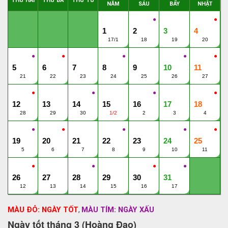
THỨ HAI
THỨ BA
THỨ TƯ
NĂM
SÁU
BẨY
NHẬT
●
●
1
2
3
4
17/1
18
19
20
●
●
●
●
●
5
6
7
8
9
10
11
21
22
23
24
25
26
27
●
●
●
●
12
13
14
15
16
17
18
28
29
30
1/2
2
3
4
●
●
●
●
●
19
20
21
22
23
24
25
5
6
7
8
9
10
11
●
●
●
●
26
27
28
29
30
31
12
13
14
15
16
17
MÀU ĐỎ: NGÀY TỐT
MÀU TÍM: NGÀY XẤU
,
Ngày tốt tháng 3 (Hoàng Đạo)