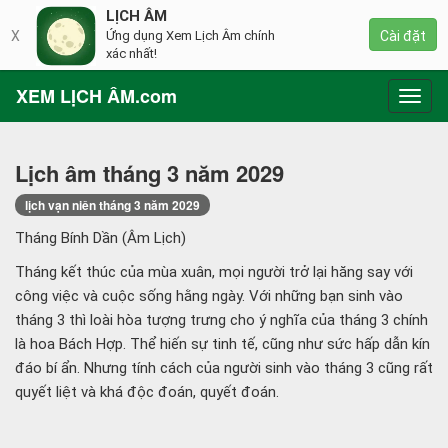
LỊCH ÂM
X
Ứng dụng Xem Lịch Âm chính
Cài đặt
xác nhất!
XEM LỊCH ÂM.com
Toggl
navig
Lịch âm tháng 3 năm 2029
lịch vạn niên tháng 3 năm 2029
Tháng Bính Dần (Âm Lịch)
Tháng kết thúc của mùa xuân, mọi người trở lại hăng say với
công việc và cuộc sống hằng ngày. Với những bạn sinh vào
tháng 3 thì loài hòa tượng trưng cho ý nghĩa của tháng 3 chính
là hoa Bách Hợp. Thể hiến sự tinh tế, cũng như sức hấp dẫn kín
đáo bí ẩn. Nhưng tính cách của người sinh vào tháng 3 cũng rất
quyết liệt và khá độc đoán, quyết đoán.