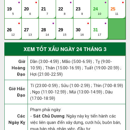
●
●
●
●
●
19
20
21
22
23
24
25
5
6
7
8
9
10
11
●
●
●
●
26
27
28
29
30
31
12
13
14
15
16
17
XEM TỐT XẤU NGÀY 24 THÁNG 3
Giờ
Dần (3:00-4:59) ; Mão (5:00-6:59) ; Tỵ (9:00-
Hoàng
10:59) ; Thân (15:00-16:59) ; Tuất (19:00-20:59) ;
Đạo
Hợi (21:00-22:59)
Tí (23:00-0:59) ; Sửu (1:00-2:59) ; Thìn (7:00-8:59)
Giờ Hắc
; Ngọ (11:00-12:59) ; Mùi (13:00-14:59) ; Dậu
Đạo
(17:00-18:59)
Phạm phải ngày:
Các
-
Sát Chủ Dương
: Ngày này kỵ tiến hành các
Ngày Kỵ
việc liên quan đến xây dựng, cưới hỏi, buôn bán,
mua bán nhà, nhận việc, đầu tư.