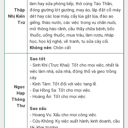
làm hay sửa phòng bếp, thờ cúng Táo Thần,
Thập
đóng giường lót giường, may áo, lắp đặt cỗ máy
Nhị Kiến
dệt hay các loại máy, cấy lúa gặt lúa, đào ao
Trừ
giếng, tháo nước, các việc trong vụ chăn nuôi,
mở thông hào rãnh, cầu thầy chữa bệnh, bốc
thuốc, uống thuốc, mua trâu, làm rượu, nhập
học, học kỹ nghệ, vẽ tranh, tu sửa cây cối.
Không nên
: Chôn cất
Sao tốt
:
- Sinh Khí (Trực Khai): Tốt cho mọi việc, nhất là
việc làm nhà, sửa nhà, động thổ và gieo trồng
cây.
- Kính Tâm: Tốt đối với việc tang lễ.
Ngọc
- Đại Hồng Sa: Tốt cho mọi việc.
Hạp
- Hoàng Ân: Tốt cho mọi việc.
Thông
Thư
Sao xấu
:
- Hoang Vu: Xấu cho mọi công việc.
- Cửu Không: Kỵ việc xuất hành, kinh doanh, cầu
tài, khai trương.