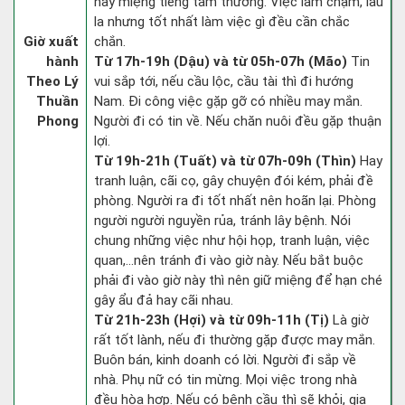
hay miệng tiếng tầm thường. Việc làm chậm, lâu
la nhưng tốt nhất làm việc gì đều cần chắc
Giờ xuất
chắn.
hành
Từ 17h-19h (Dậu) và từ 05h-07h (Mão)
Tin
Theo Lý
vui sắp tới, nếu cầu lộc, cầu tài thì đi hướng
Thuần
Nam. Đi công việc gặp gỡ có nhiều may mắn.
Phong
Người đi có tin về. Nếu chăn nuôi đều gặp thuận
lợi.
Từ 19h-21h (Tuất) và từ 07h-09h (Thìn)
Hay
tranh luận, cãi cọ, gây chuyện đói kém, phải đề
phòng. Người ra đi tốt nhất nên hoãn lại. Phòng
người người nguyền rủa, tránh lây bệnh. Nói
chung những việc như hội họp, tranh luận, việc
quan,…nên tránh đi vào giờ này. Nếu bắt buộc
phải đi vào giờ này thì nên giữ miệng để hạn ché
gây ẩu đả hay cãi nhau.
Từ 21h-23h (Hợi) và từ 09h-11h (Tị)
Là giờ
rất tốt lành, nếu đi thường gặp được may mắn.
Buôn bán, kinh doanh có lời. Người đi sắp về
nhà. Phụ nữ có tin mừng. Mọi việc trong nhà
đều hòa hợp. Nếu có bệnh cầu thì sẽ khỏi, gia