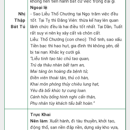
không nên tiến hành bất cứ việc trọng đại gì.
Ngoại lệ
:
Nhị
- Sao Liễu Thổ Chướng tại Ngọ trăm việc đều
Thập
tốt. Tại Tỵ thì Đăng Viên: thừa kế hay lên quan
Bát Tú
lãnh chức đều là hai điều tốt nhất. Tại Dần, Tuất
rất suy vi nên kỵ xây cất và chôn cất.
Liễu: Thổ Chướng (con cheo): Thổ tinh, sao xấu.
Tiền bạc thì hao hụt, gia đình thì không yên, dễ
bị tai nạn. Khắc kỵ cưới gả.
“Liễu tinh tạo tác chủ tao quan,
Trú dạ thâu nhàn bất tạm an,
Mai táng ôn hoàng đa bệnh tử,
Điền viên thoái tận, thủ cô hàn,
Khai môn phóng thủy chiêu lung hạt,
Yêu đà bối khúc tự cung loan.
Cánh hữu bổng hình nghi cẩn thận,
Phụ nhân tùy khách tẩu bất hoàn.”
Trực Khai
Nên làm
: Xuất hành, đi tàu thuyền, khởi tạo,
động thổ, san nền đắp nền, dựng xây kho vựa,