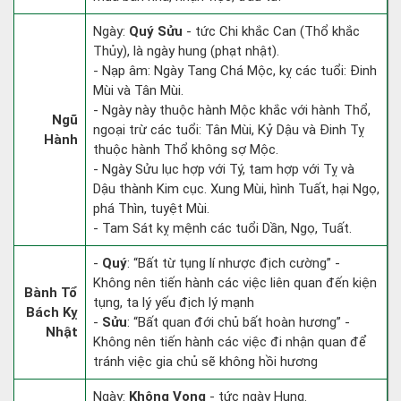
Ngày:
Quý Sửu
- tức Chi khắc Can (Thổ khắc
Thủy), là ngày hung (phạt nhật).
- Nạp âm: Ngày Tang Chá Mộc, kỵ các tuổi: Đinh
Mùi và Tân Mùi.
- Ngày này thuộc hành Mộc khắc với hành Thổ,
Ngũ
ngoại trừ các tuổi: Tân Mùi, Kỷ Dậu và Đinh Tỵ
Hành
thuộc hành Thổ không sợ Mộc.
- Ngày Sửu lục hợp với Tý, tam hợp với Tỵ và
Dậu thành Kim cục. Xung Mùi, hình Tuất, hại Ngọ,
phá Thìn, tuyệt Mùi.
- Tam Sát kỵ mệnh các tuổi Dần, Ngọ, Tuất.
-
Quý
: “Bất từ tụng lí nhược địch cường” -
Không nên tiến hành các việc liên quan đến kiện
Bành Tổ
tụng, ta lý yếu địch lý mạnh
Bách Kỵ
-
Sửu
: “Bất quan đới chủ bất hoàn hương” -
Nhật
Không nên tiến hành các việc đi nhận quan để
tránh việc gia chủ sẽ không hồi hương
Ngày:
Không Vong
- tức ngày Hung.