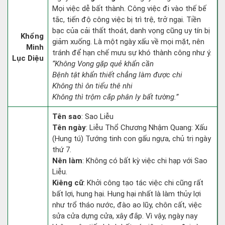
Mọi việc dễ bất thành. Công việc đi vào thế bế
tắc, tiến độ công việc bị trì trệ, trở ngại. Tiền
bạc của cải thất thoát, danh vọng cũng uy tín bị
Khổng
giảm xuống. Là một ngày xấu về mọi mặt, nên
Minh
tránh để hạn chế mưu sự khó thành công như ý.
Lục Diệu
“Không Vong gặp quẻ khẩn cần
Bệnh tật khẩn thiết chẳng làm được chi
Không thì ôn tiểu thê nhi
Không thì trộm cắp phân ly bất tường.”
Tên sao
: Sao Liễu
Tên ngày
: Liễu Thổ Chương Nhậm Quang: Xấu
(Hung tú) Tướng tinh con gấu ngựa, chủ trị ngày
thứ 7.
Nên làm
: Không có bất kỳ việc chi hạp với Sao
Liễu.
Kiêng cữ
: Khởi công tạo tác việc chi cũng rất
bất lợi, hung hại. Hung hại nhất là làm thủy lợi
như trổ tháo nước, đào ao lũy, chôn cất, việc
sửa cửa dựng cửa, xây đắp. Vì vậy, ngày nay