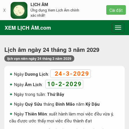
LỊCH ÂM
X
Ứng dụng Xem Lịch Âm chính
Cài đặt
xác nhất!
XEM LỊCH ÂM.com
Toggl
navig
Lịch âm ngày 24 tháng 3 năm 2029
lịch vạn niên ngày 24 tháng 3 năm 2029
24-3-2029
Ngày
Dương Lịch
:
10-2-2029
Ngày
Âm Lịch
:
Ngày trong tuần:
Thứ Bảy
Ngày
Quý Sửu
tháng
Đinh Mão
năm
Kỷ Dậu
Ngày
Thiên Môn
: xuất hành làm mọi việc đều vừa ý,
cầu được ước thấy mọi việc đều thành đạt