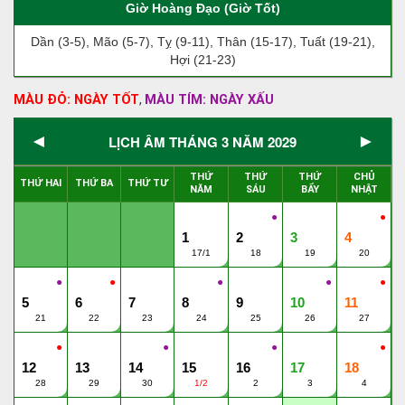
Giờ Hoàng Đạo (Giờ Tốt)
Dần (3-5), Mão (5-7), Tỵ (9-11), Thân (15-17), Tuất (19-21),
Hợi (21-23)
MÀU ĐỎ: NGÀY TỐT
MÀU TÍM: NGÀY XẤU
,
◄
►
LỊCH ÂM THÁNG 3 NĂM 2029
THỨ
THỨ
THỨ
CHỦ
THỨ HAI
THỨ BA
THỨ TƯ
NĂM
SÁU
BẨY
NHẬT
●
●
1
2
3
4
17/1
18
19
20
●
●
●
●
●
5
6
7
8
9
10
11
21
22
23
24
25
26
27
●
●
●
●
12
13
14
15
16
17
18
28
29
30
1/2
2
3
4