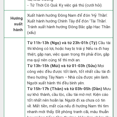
- Tứ Thời Cô Quả: Kỵ việc giá thú (cưới hỏi).
Xuất hành hướng Đông Nam để đón 'Hỷ Thần'.
Hướng
Xuất hành hướng Chính Tây để đón 'Tài Thần'.
xuất
Tránh xuất hành hướng Đông Bắc gặp Hạc Thần
hành
(xấu)
Từ 11h-13h (Ngọ) và từ 23h-01h (Tý)
Cầu tài
thì không có lợi, hoặc hay bị trái ý. Nếu ra đi hay
thiệt, gặp nạn, việc quan trọng thì phải đòn, gặp
ma quỷ nên cúng tế thì mới an.
Từ 13h-15h (Mùi) và từ 01-03h (Sửu)
Mọi
công việc đều được tốt lành, tốt nhất cầu tài đi
theo hướng Tây Nam – Nhà cửa được yên lành.
Người xuất hành thì đều bình yên.
Từ 15h-17h (Thân) và từ 03h-05h (Dần)
Mưu
sự khó thành, cầu lộc, cầu tài mờ mịt. Kiện cáo
tốt nhất nên hoãn lại. Người đi xa chưa có tin
về. Mất tiền, mất của nếu đi hướng Nam thì tìm
nhanh mới thấy. Đề phòng tranh cãi, mâu thuẫn