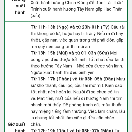
Xuất hành hướng Chính Đông để đón 'Tài Thần'.
xuất
Tránh xuất hành hướng Tây Nam gặp Hạc Thần
hành
(xấu)
Từ 11h-13h (Ngọ) và từ 23h-01h (Tý)
Cầu tài
thì không có lợi, hoặc hay bị trái ý. Nếu ra đi hay
thiệt, gặp nạn, việc quan trọng thì phải đòn, gặp
ma quỷ nên cúng tế thì mới an.
Từ 13h-15h (Mùi) và từ 01-03h (Sửu)
Mọi
công việc đều được tốt lành, tốt nhất cầu tài đi
theo hướng Tây Nam – Nhà cửa được yên lành.
Người xuất hành thì đều bình yên.
Từ 15h-17h (Thân) và từ 03h-05h (Dần)
Mưu
sự khó thành, cầu lộc, cầu tài mờ mịt. Kiện cáo
tốt nhất nên hoãn lại. Người đi xa chưa có tin
về. Mất tiền, mất của nếu đi hướng Nam thì tìm
nhanh mới thấy. Đề phòng tranh cãi, mâu thuẫn
hay miệng tiếng tầm thường. Việc làm chậm, lâu
la nhưng tốt nhất làm việc gì đều cần chắc
Giờ xuất
chắn.
hành
Từ 17h-19h (Dậu) và từ 05h-07h (Mão)
Tin