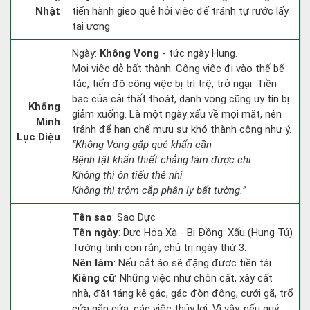
Nhật
tiến hành gieo quẻ hỏi việc để tránh tự rước lấy
tai ương
Ngày:
Không Vong
- tức ngày Hung.
Mọi việc dễ bất thành. Công việc đi vào thế bế
tắc, tiến độ công việc bị trì trệ, trở ngại. Tiền
bạc của cải thất thoát, danh vọng cũng uy tín bị
Khổng
giảm xuống. Là một ngày xấu về mọi mặt, nên
Minh
tránh để hạn chế mưu sự khó thành công như ý.
Lục Diệu
“Không Vong gặp quẻ khẩn cần
Bệnh tật khẩn thiết chẳng làm được chi
Không thì ôn tiểu thê nhi
Không thì trộm cắp phân ly bất tường.”
Tên sao
: Sao Dực
Tên ngày
: Dực Hỏa Xà - Bi Đồng: Xấu (Hung Tú)
Tướng tinh con rắn, chủ trị ngày thứ 3.
Nên làm
: Nếu cắt áo sẽ đặng được tiền tài.
Kiêng cữ
: Những việc như chôn cất, xây cất
nhà, đặt táng kê gác, gác đòn đông, cưới gã, trổ
cửa gắn cửa, các việc thủy lợi. Vì vậy, nếu quý