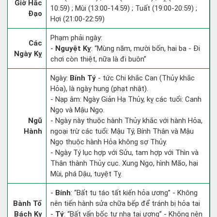
Giờ Hắc
10:59) ; Mùi (13:00-14:59) ; Tuất (19:00-20:59) ;
Đạo
Hợi (21:00-22:59)
Phạm phải ngày:
Các
-
Nguyệt Kỵ
: “Mùng năm, mười bốn, hai ba - Đi
Ngày Kỵ
chơi còn thiệt, nữa là đi buôn”
Ngày:
Bính Tý
- tức Chi khắc Can (Thủy khắc
Hỏa), là ngày hung (phạt nhật).
- Nạp âm: Ngày Giản Hạ Thủy, kỵ các tuổi: Canh
Ngọ và Mậu Ngọ.
Ngũ
- Ngày này thuộc hành Thủy khắc với hành Hỏa,
Hành
ngoại trừ các tuổi: Mậu Tý, Bính Thân và Mậu
Ngọ thuộc hành Hỏa không sợ Thủy.
- Ngày Tý lục hợp với Sửu, tam hợp với Thìn và
Thân thành Thủy cục. Xung Ngọ, hình Mão, hại
Mùi, phá Dậu, tuyệt Tỵ.
-
Bính
: “Bất tu táo tất kiến hỏa ương” - Không
Bành Tổ
nên tiến hành sửa chữa bếp để tránh bị hỏa tai
Bách Kỵ
-
Tý
: “Bất vấn bốc tự nhạ tai ương” - Không nên