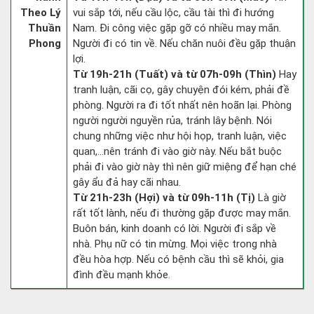
Theo Lý
vui sắp tới, nếu cầu lộc, cầu tài thì đi hướng
Thuần
Nam. Đi công việc gặp gỡ có nhiều may mắn.
Phong
Người đi có tin về. Nếu chăn nuôi đều gặp thuận
lợi.
Từ 19h-21h (Tuất) và từ 07h-09h (Thìn)
Hay
tranh luận, cãi cọ, gây chuyện đói kém, phải đề
phòng. Người ra đi tốt nhất nên hoãn lại. Phòng
người người nguyền rủa, tránh lây bệnh. Nói
chung những việc như hội họp, tranh luận, việc
quan,…nên tránh đi vào giờ này. Nếu bắt buộc
phải đi vào giờ này thì nên giữ miệng để hạn ché
gây ẩu đả hay cãi nhau.
Từ 21h-23h (Hợi) và từ 09h-11h (Tị)
Là giờ
rất tốt lành, nếu đi thường gặp được may mắn.
Buôn bán, kinh doanh có lời. Người đi sắp về
nhà. Phụ nữ có tin mừng. Mọi việc trong nhà
đều hòa hợp. Nếu có bệnh cầu thì sẽ khỏi, gia
đình đều mạnh khỏe.