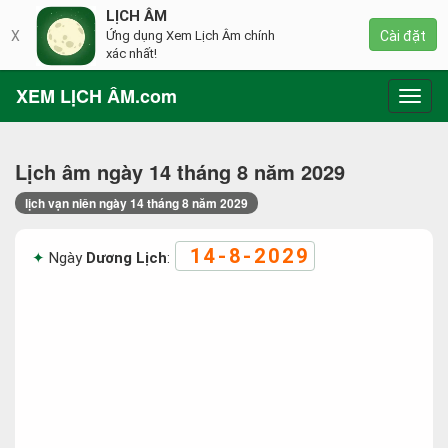
LỊCH ÂM
X
Ứng dụng Xem Lịch Âm chính
Cài đặt
xác nhất!
XEM LỊCH ÂM.com
Toggl
navig
Lịch âm ngày 14 tháng 8 năm 2029
lịch vạn niên ngày 14 tháng 8 năm 2029
14-8-2029
Ngày
Dương Lịch
: