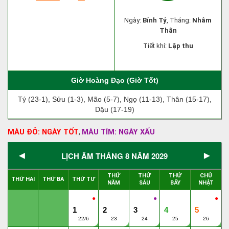
Ngày:
Bính Tý
, Tháng:
Nhâm
Thân
Tiết khí:
Lập thu
Giờ Hoàng Đạo (Giờ Tốt)
Tý (23-1), Sửu (1-3), Mão (5-7), Ngọ (11-13), Thân (15-17),
Dậu (17-19)
MÀU ĐỎ: NGÀY TỐT
MÀU TÍM: NGÀY XẤU
,
◄
►
LỊCH ÂM THÁNG 8 NĂM 2029
THỨ
THỨ
THỨ
CHỦ
THỨ HAI
THỨ BA
THỨ TƯ
NĂM
SÁU
BẨY
NHẬT
●
●
●
1
2
3
4
5
22/6
23
24
25
26