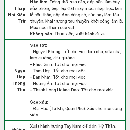
Nên làm
: Động thổ, san nền, đắp nền, làm hay
Thập
sửa phòng bếp, lắp đặt máy móc, nhập học, làm
Nhị Kiến
lễ cầu thân, nộp đơn dâng sớ, sửa hay làm tàu
Trừ
thuyền, khai trương tàu thuyền, khởi công làm lò.
Mua nuôi thêm súc vật.
Không nên
: Thưa kiện, xuất hành đi xa
Sao tốt
:
- Nguyệt Không: Tốt cho việc làm nhà, sửa nhà,
làm giường, đặt giường.
- Phúc Sinh: Tốt cho mọi việc.
Ngọc
- Tam Hợp: Tốt cho mọi việc.
Hạp
- Dân Nhật: Tốt cho mọi việc.
Thông
- Hoàng Ân: Tốt cho mọi việc.
Thư
- Thanh Long Hoàng Đạo: Tốt cho mọi việc.
Sao xấu
:
- Đại Hao (Tử Khí, Quan Phú): Xấu cho mọi công
việc.
Xuất hành hướng Tây Nam để đón 'Hỷ Thần'.
Hướng