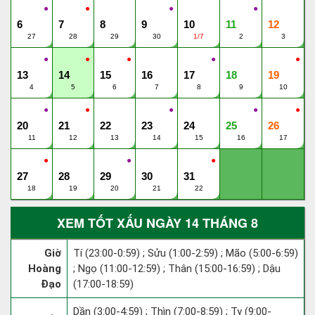
●
●
●
●
6
7
8
9
10
11
12
27
28
29
30
1/7
2
3
●
●
●
●
●
13
14
15
16
17
18
19
4
5
6
7
8
9
10
●
●
●
●
●
20
21
22
23
24
25
26
11
12
13
14
15
16
17
●
●
●
27
28
29
30
31
18
19
20
21
22
XEM TỐT XẤU NGÀY 14 THÁNG 8
Giờ
Tí (23:00-0:59) ; Sửu (1:00-2:59) ; Mão (5:00-6:59)
Hoàng
; Ngọ (11:00-12:59) ; Thân (15:00-16:59) ; Dậu
Đạo
(17:00-18:59)
Dần (3:00-4:59) ; Thìn (7:00-8:59) ; Tỵ (9:00-