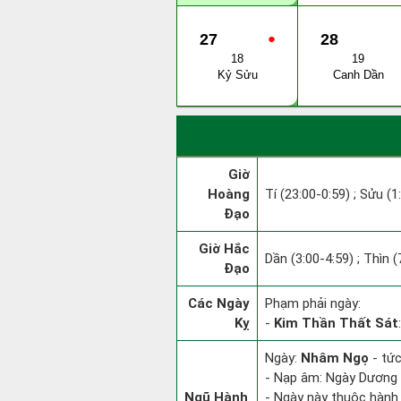
27
●
28
18
19
Kỷ Sửu
Canh Dần
Giờ
Hoàng
Tí (23:00-0:59) ; Sửu (1
Đạo
Giờ Hắc
Dần (3:00-4:59) ; Thìn (
Đạo
Các Ngày
Phạm phải ngày:
Kỵ
-
Kim Thần Thất Sát
Ngày:
Nhâm Ngọ
- tức
- Nạp âm: Ngày Dương L
Ngũ Hành
- Ngày này thuộc hành