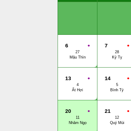
6
●
7
●
27
28
Mậu Thìn
Kỷ Tỵ
13
●
14
●
4
5
Ất Hợi
Bính Tý
20
●
21
●
11
12
Nhâm Ngọ
Quý Mùi