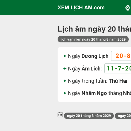
⌚ 
XEM LỊCH ÂM.com
Lịch âm ngày 20 thá
lịch vạn niên ngày 20 tháng 8 năm 2029
20-8
Ngày
Dương Lịch
:
11-7-2
Ngày
Âm Lịch
:
Ngày trong tuần:
Thứ Hai
Ngày
Nhâm Ngọ
tháng
Nh
ngày 20 tháng 8 năm 2029
ngày 20