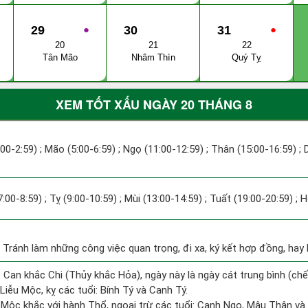
29
●
30
31
●
20
21
22
Tân Mão
Nhâm Thìn
Quý Tỵ
XEM TỐT XẤU NGÀY 20 THÁNG 8
:00-2:59) ; Mão (5:00-6:59) ; Ngọ (11:00-12:59) ; Thân (15:00-16:59) ;
7:00-8:59) ; Tỵ (9:00-10:59) ; Mùi (13:00-14:59) ; Tuất (19:00-20:59) ; 
: Tránh làm những công việc quan trọng, đi xa, ký kết hợp đồng, hay b
 Can khắc Chi (Thủy khắc Hỏa), ngày này là ngày cát trung bình (chế
iễu Mộc, kỵ các tuổi: Bính Tý và Canh Tý.
 Mộc khắc với hành Thổ, ngoại trừ các tuổi: Canh Ngọ, Mậu Thân và