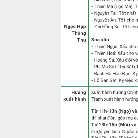
- Thiên Mã (Lộc Mã): Tố
- Nguyệt Tài: Tốt nhất 
- Nguyệt Ân: Tốt cho m
Ngọc Hạp
- Đại Hồng Sa: Tốt cho
Thông
Sao xấu
:
Thư
- Thiên Ngục: Xấu cho 
- Thiên Hoả: Xấu cho v
- Hoàng Sa: Xấu đối vớ
- Phi Ma Sát (Tai Sát): 
- Bạch Hổ Hắc Đạo: Kỵ v
- Lỗ Ban Sát: Kỵ việc k
Hướng
Xuất hành hướng Chính
xuất hành
Tránh xuất hành hướng
Từ 11h-13h (Ngọ) và
thì phải đòn, gặp ma q
Từ 13h-15h (Mùi) và 
được yên lành. Người x