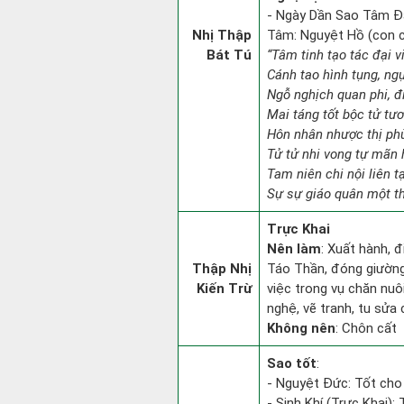
- Ngày Dần Sao Tâm Đăn
Nhị Thập
Tâm: Nguyệt Hồ (con ch
Bát Tú
“Tâm tinh tạo tác đại v
Cánh tao hình tụng, ngụ
Ngỗ nghịch quan phi, đi
Mai táng tốt bộc tử tư
Hôn nhân nhược thị phù
Tử tử nhi vong tự mãn 
Tam niên chi nội liên t
Sự sự giáo quân một th
Trực Khai
Nên làm
: Xuất hành, 
Thập Nhị
Táo Thần, đóng giường 
Kiến Trừ
việc trong vụ chăn nuô
nghệ, vẽ tranh, tu sửa 
Không nên
: Chôn cất
Sao tốt
:
- Nguyệt Đức: Tốt cho 
- Sinh Khí (Trực Khai):