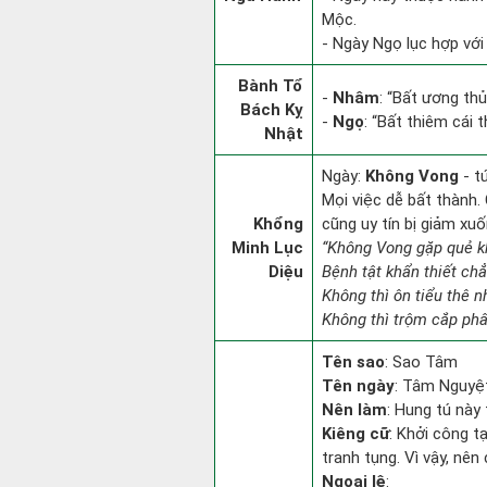
Mộc.
- Ngày Ngọ lục hợp với
Bành Tổ
-
Nhâm
: “Bất ương th
Bách Kỵ
-
Ngọ
: “Bất thiêm cái 
Nhật
Ngày:
Không Vong
- t
Mọi việc dễ bất thành. 
Khổng
cũng uy tín bị giảm xu
Minh Lục
“Không Vong gặp quẻ k
Diệu
Bệnh tật khẩn thiết ch
Không thì ôn tiểu thê n
Không thì trộm cắp phân
Tên sao
: Sao Tâm
Tên ngày
: Tâm Nguyệt
Nên làm
: Hung tú này 
Kiêng cữ
: Khởi công t
tranh tụng. Vì vậy, nê
Ngoại lệ
: