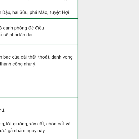
 Dậu, hại Sửu, phá Mão, tuyệt Hợi.
hó canh phòng đê điều
 sẽ phải làm lại
iền bạc của cải thất thoát, danh vọng
thành công như ý.
hứ.
ng, lót giường, xây cất, chôn cất và
cưới gả nhằm ngày này.