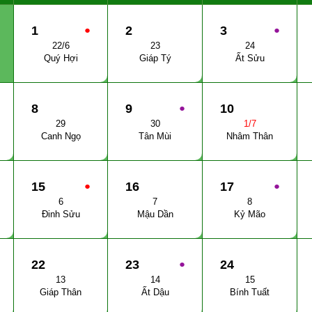
1
●
2
3
●
22/6
23
24
Quý Hợi
Giáp Tý
Ất Sửu
8
9
●
10
29
30
1/7
Canh Ngọ
Tân Mùi
Nhâm Thân
15
●
16
17
●
6
7
8
Đinh Sửu
Mậu Dần
Kỷ Mão
22
23
●
24
13
14
15
Giáp Thân
Ất Dậu
Bính Tuất