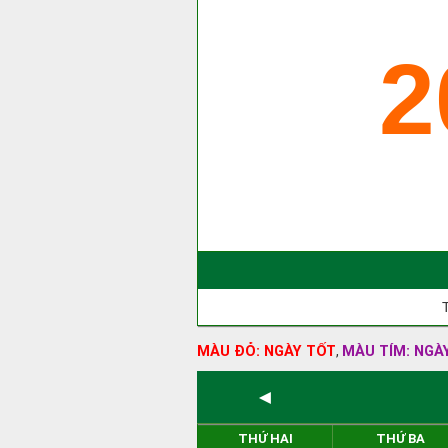
2
MÀU ĐỎ: NGÀY TỐT
MÀU TÍM: NGÀ
,
◄
THỨ HAI
THỨ BA