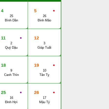
4
5
●
25
26
Bính Dần
Đinh Mão
11
●
12
2
3
Quý Dậu
Giáp Tuất
18
19
●
9
10
Canh Thìn
Tân Tỵ
25
●
26
●
16
17
Đinh Hợi
Mậu Tý