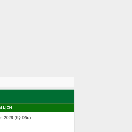
M LỊCH
m 2029 (Kỷ Dậu)