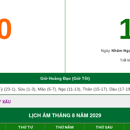
0
Ngày:
Nhâm Ng
Tiết k
Giờ Hoàng Đạo (Giờ Tốt)
Tý (23-1), Sửu (1-3), Mão (5-7), Ngọ (11-13), Thân (15-17), Dậu (17-19
Y XẤU
LỊCH ÂM THÁNG 8 NĂM 2029
THỨ TƯ
THỨ NĂM
THỨ SÁU