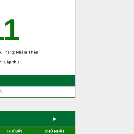
11
ọ
, Tháng:
Nhâm Thân
hí:
Lập thu
)
►
THỨ BẨY
CHỦ NHẬT