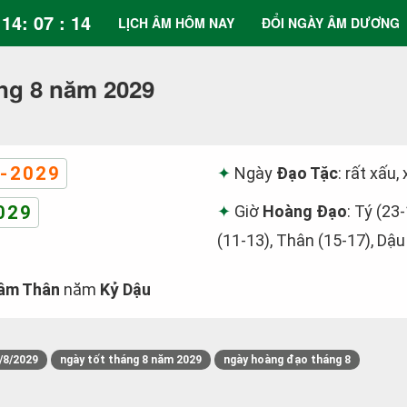
14: 07 : 15
LỊCH ÂM HÔM NAY
ĐỔI NGÀY ÂM DƯƠNG
ng 8 năm 2029
-2029
Ngày
Đạo Tặc
: rất xấu,
029
Giờ
Hoàng Đạo
: Tý (23
(11-13), Thân (15-17), Dậu
âm Thân
năm
Kỷ Dậu
/8/2029
ngày tốt tháng 8 năm 2029
ngày hoàng đạo tháng 8