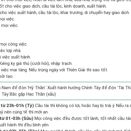
t cho việc giao dịch, cầu tài lộc, kinh doanh, xuất hành.
cho việc xuất hành, cầu tài lộc, khai trương, di chuyển hay giao dịch.
ọi việc.
 mọi việc.
mọi công việc.
iệc lợp nhà.
i việc xuất hành.
Kiêng kỵ giá thú (cưới hỏi), nhập trạch.
iệc mai táng. Nếu trùng ngày với Thiên Giải thì sao tốt.
hởi tạo.
 Nam để đón 'Hỷ Thần'. Xuất hành hướng Chính Tây để đón 'Tài Thầ
 Tây Bắc gặp Hạc Thần (xấu)
 từ 23h-01h (Tý)
Cầu tài thì không có lợi, hoặc hay bị trái ý. Nếu ra
uỷ nên cúng tế thì mới an.
từ 01-03h (Sửu)
Mọi công việc đều được tốt lành, tốt nhất cầu t
uất hành thì đều bình yên.