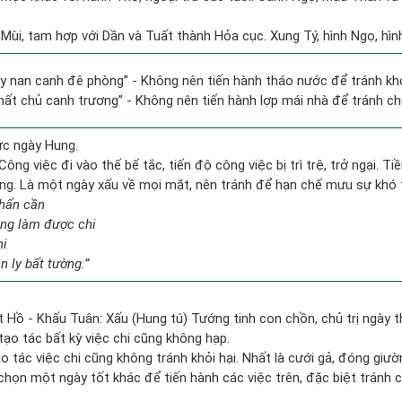
 Mùi, tam hợp với Dần và Tuất thành Hỏa cục. Xung Tý, hình Ngọ, hình
ủy nan canh đê phòng” - Không nên tiến hành tháo nước để tránh k
thất chủ canh trương” - Không nên tiến hành lợp mái nhà để tránh chủ
ức ngày Hung.
Công việc đi vào thế bế tắc, tiến độ công việc bị trì trệ, trở ngại. T
ống. Là một ngày xấu về mọi mặt, nên tránh để hạn chế mưu sự khó 
hẩn cần
ẳng làm được chi
hi
 ly bất tường.”
 Hồ - Khấu Tuân: Xấu (Hung tú) Tướng tinh con chồn, chủ trị ngày t
tạo tác bất kỳ việc chi cũng không hạp.
ạo tác việc chi cũng không tránh khỏi hại. Nhất là cưới gả, đóng giườ
n chọn một ngày tốt khác để tiến hành các việc trên, đặc biệt tránh 