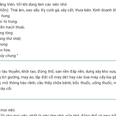
g Viên, tốt khi dùng làm các việc nhỏ.
ồn): Thái âm, sao xấu. Kỵ cưới gả, xây cất, thưa kiện. Kinh doanh ắt
i hung,
c tù trung,
ền trạch thoái,
ơng tòng.
ng thử nhật,
hung.
ạo họa,
ủy chung.”
đi tàu thuyền, khởi tạo, động thổ, san nền đắp nền, dựng xây kho vự
lót giường, may áo, lắp đặt cỗ máy dệt hay các loại máy, cấy lúa gặ
i, mở thông hào rãnh, cầu thầy chữa bệnh, bốc thuốc, uống thuốc, m
cây cối.
mọi việc.
 Tốt cho mọi việc, nhất là việc làm nhà, sửa nhà, động thổ và gieo tr