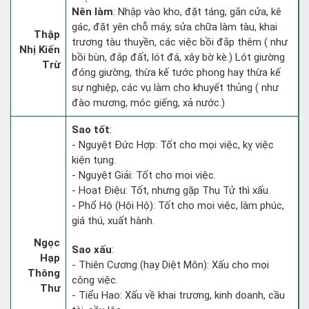
Nên làm
: Nhập vào kho, đặt táng, gắn cửa, kê
gác, đặt yên chỗ máy, sửa chữa làm tàu, khai
Thập
trương tàu thuyền, các việc bồi đắp thêm ( như
Nhị Kiến
bồi bùn, đắp đất, lót đá, xây bờ kè.) Lót giường
Trừ
đóng giường, thừa kế tước phong hay thừa kế
sự nghiệp, các vụ làm cho khuyết thủng ( như
đào mương, móc giếng, xả nước.)
Sao tốt
:
- Nguyệt Đức Hợp: Tốt cho mọi việc, kỵ việc
kiện tụng.
- Nguyệt Giải: Tốt cho mọi việc.
- Hoạt Điệu: Tốt, nhưng gặp Thụ Tử thì xấu.
- Phổ Hộ (Hội Hộ): Tốt cho mọi việc, làm phúc,
giá thú, xuất hành.
Ngọc
Sao xấu
:
Hạp
- Thiên Cương (hay Diệt Môn): Xấu cho mọi
Thông
công việc.
Thư
- Tiểu Hao: Xấu về khai trương, kinh doanh, cầu