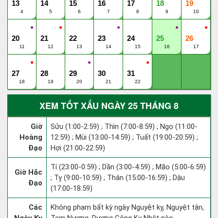
13
14
15
16
17
18
19
4
5
6
7
8
9
10
●
●
●
●
●
20
21
22
23
24
25
26
11
12
13
14
15
16
17
●
●
●
27
28
29
30
31
18
19
20
21
22
XEM TỐT XẤU NGÀY 25 THÁNG 8
Giờ
Sửu (1:00-2:59) ; Thìn (7:00-8:59) ; Ngọ (11:00-
Hoàng
12:59) ; Mùi (13:00-14:59) ; Tuất (19:00-20:59) ;
Đạo
Hợi (21:00-22:59)
Tí (23:00-0:59) ; Dần (3:00-4:59) ; Mão (5:00-6:59)
Giờ Hắc
; Tỵ (9:00-10:59) ; Thân (15:00-16:59) ; Dậu
Đạo
(17:00-18:59)
Các
Không phạm bất kỳ ngày Nguyệt kỵ, Nguyệt tận,