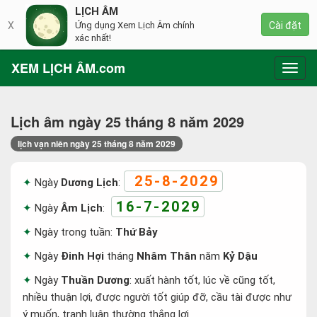
LỊCH ÂM
X
Ứng dụng Xem Lịch Âm chính
Cài đặt
xác nhất!
XEM LỊCH ÂM.com
Toggl
navig
Lịch âm ngày 25 tháng 8 năm 2029
lịch vạn niên ngày 25 tháng 8 năm 2029
25-8-2029
Ngày
Dương Lịch
:
16-7-2029
Ngày
Âm Lịch
:
Ngày trong tuần:
Thứ Bảy
Ngày
Đinh Hợi
tháng
Nhâm Thân
năm
Kỷ Dậu
Ngày
Thuần Dương
: xuất hành tốt, lúc về cũng tốt,
nhiều thuận lợi, được người tốt giúp đỡ, cầu tài được như
ý muốn, tranh luận thường thắng lợi