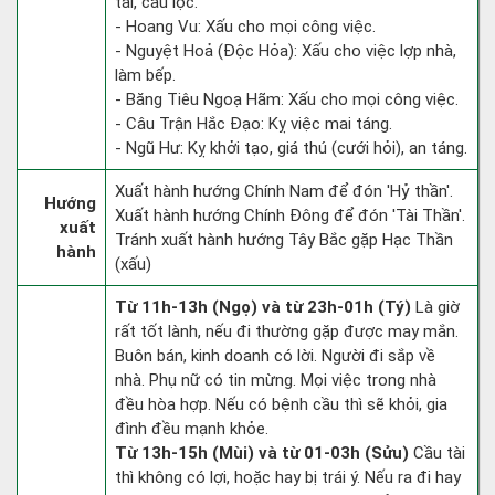
tài, cầu lộc.
- Hoang Vu: Xấu cho mọi công việc.
- Nguyệt Hoả (Độc Hỏa): Xấu cho việc lợp nhà,
làm bếp.
- Băng Tiêu Ngoạ Hãm: Xấu cho mọi công việc.
- Câu Trận Hắc Đạo: Kỵ việc mai táng.
- Ngũ Hư: Kỵ khởi tạo, giá thú (cưới hỏi), an táng.
Xuất hành hướng Chính Nam để đón 'Hỷ thần'.
Hướng
Xuất hành hướng Chính Đông để đón 'Tài Thần'.
xuất
Tránh xuất hành hướng Tây Bắc gặp Hạc Thần
hành
(xấu)
Từ 11h-13h (Ngọ) và từ 23h-01h (Tý)
Là giờ
rất tốt lành, nếu đi thường gặp được may mắn.
Buôn bán, kinh doanh có lời. Người đi sắp về
nhà. Phụ nữ có tin mừng. Mọi việc trong nhà
đều hòa hợp. Nếu có bệnh cầu thì sẽ khỏi, gia
đình đều mạnh khỏe.
Từ 13h-15h (Mùi) và từ 01-03h (Sửu)
Cầu tài
thì không có lợi, hoặc hay bị trái ý. Nếu ra đi hay