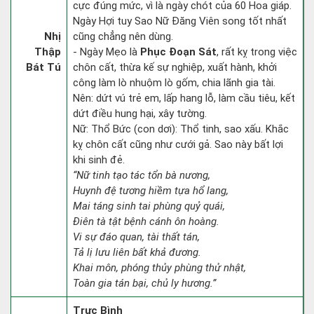
cực đúng mức, vì là ngày chót của 60 Hoa giáp.
Ngày Hợi tuy Sao Nữ Đăng Viên song tốt nhất
Nhị
cũng chẳng nên dùng.
Thập
- Ngày Mẹo là
Phục Đoạn Sát
, rất kỵ trong việc
Bát Tú
chôn cất, thừa kế sự nghiệp, xuất hành, khởi
công làm lò nhuộm lò gốm, chia lãnh gia tài.
Nên: dứt vú trẻ em, lấp hang lỗ, làm cầu tiêu, kết
dứt điều hung hại, xây tường.
Nữ: Thổ Bức (con dơi): Thổ tinh, sao xấu. Khắc
kỵ chôn cất cũng như cưới gả. Sao này bất lợi
khi sinh đẻ.
“Nữ tinh tạo tác tổn bà nương,
Huynh đệ tương hiềm tựa hổ lang,
Mai táng sinh tai phùng quỷ quái,
Điên tà tật bệnh cánh ôn hoàng.
Vi sự đáo quan, tài thất tán,
Tả lị lưu liên bất khả đương.
Khai môn, phóng thủy phùng thử nhật,
Toàn gia tán bại, chủ ly hương.”
Trực Bình