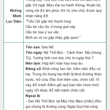
gặp trở ngại. Mưu đại sự hanh thông, thuận lợi,
Khổng
cùng với đó âm phúc độ trì, che chở, được quý
Minh
nhân nâng đỡ.
Lục Diệu
“Tiểu Cát gặp hội thanh long
Cầu tài cầu lộc ở trong quẻ này
Cầu tài toại ý vui vầy
Bình an vô sự gặp thầy, gặp quen.”
Tên sao
: Sao Nữ
Tên ngày
: Nữ Thổ Bức - Cảnh Đan: Xấu (Hung
Tú). Tướng tinh con dơi, chủ trị ngày thứ 7.
Nên làm
: Hợp kết màn hay may áo.
Kiêng cữ
: Khởi công tạo tác trăm việc đều có
hại. Trong đó hung hại nhất là khơi đường tháo
nước, trổ cửa, đầu đơn kiện cáo, chôn cất. Vì
vậy, để tránh điềm giữ quý bạn nên chọn một
ngày tốt khác để tiến hành chôn cất.
Ngoại lệ
:
- Sao Nữ Thổ Bức tại Mùi, Hợi, Mẹo (mão) đều
gọi chung là đường cùng. Ngày Quý Hợi cùng