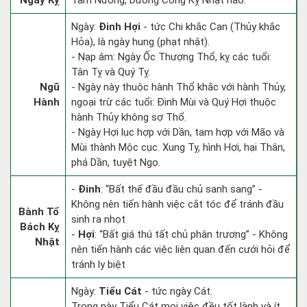
Ngày Kỵ
Tam Nương, Dương Công Kỵ Nhật nào.
Ngày:
Đinh Hợi
- tức Chi khắc Can (Thủy khắc
Hỏa), là ngày hung (phạt nhật).
- Nạp âm: Ngày Ốc Thượng Thổ, kỵ các tuổi:
Tân Tỵ và Quý Tỵ.
Ngũ
- Ngày này thuộc hành Thổ khắc với hành Thủy,
Hành
ngoại trừ các tuổi: Đinh Mùi và Quý Hợi thuộc
hành Thủy không sợ Thổ.
- Ngày Hợi lục hợp với Dần, tam hợp với Mão và
Mùi thành Mộc cục. Xung Tỵ, hình Hợi, hại Thân,
phá Dần, tuyệt Ngọ.
-
Đinh
: “Bất thế đầu đầu chủ sanh sang” -
Không nên tiến hành việc cắt tóc để tránh đầu
Bành Tổ
sinh ra nhọt
Bách Kỵ
-
Hợi
: “Bất giá thú tất chủ phân trương” - Không
Nhật
nên tiến hành các việc liên quan đến cưới hỏi để
tránh ly biệt
Ngày:
Tiểu Cát
- tức ngày Cát.
Trong này Tiểu Cát mọi việc đều tốt lành và ít