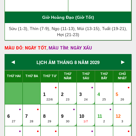
Giờ Hoàng Đạo (Giờ Tốt)
Sửu (1-3), Thìn (7-9), Ngọ (11-13), Mùi (13-15), Tuất (19-21),
Hợi (21-23)
MÀU ĐỎ: NGÀY TỐT
MÀU TÍM: NGÀY XẤU
,
◄
►
LỊCH ÂM THÁNG 8 NĂM 2029
THỨ
THỨ
THỨ
CHỦ
THỨ HAI
THỨ BA
THỨ TƯ
NĂM
SÁU
BẨY
NHẬT
●
●
●
1
2
3
4
5
22/6
23
24
25
26
●
●
●
●
6
7
8
9
10
11
12
27
28
29
30
1/7
2
3
●
●
●
●
●