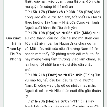
thiệt, gặp nạn, việc quan trọng thì phải đòn, gặp
ma quỷ nên cúng tế thì mới an.
Từ 15h-17h (Thân) và từ 03h-05h (Dần)
Mọi
công việc đều được tốt lành, tốt nhất cầu tài đi
theo hướng Tây Nam – Nhà cửa được yên lành.
Người xuất hành thì đều bình yên.
Từ 17h-19h (Dậu) và từ 05h-07h (Mão)
Mưu
Giờ xuất
sự khó thành, cầu lộc, cầu tài mờ mịt. Kiện cáo
hành
tốt nhất nên hoãn lại. Người đi xa chưa có tin
Theo Lý
về. Mất tiền, mất của nếu đi hướng Nam thì tìm
Thuần
nhanh mới thấy. Đề phòng tranh cãi, mâu thuẫn
Phong
hay miệng tiếng tầm thường. Việc làm chậm, lâu
la nhưng tốt nhất làm việc gì đều cần chắc
chắn.
Từ 19h-21h (Tuất) và từ 07h-09h (Thìn)
Tin
vui sắp tới, nếu cầu lộc, cầu tài thì đi hướng
Nam. Đi công việc gặp gỡ có nhiều may mắn.
Người đi có tin về. Nếu chăn nuôi đều gặp thuận
lợi.
Từ 21h-23h (Hợi) và từ 09h-11h (Tị)
Hay
tranh luận, cãi cọ, gây chuyện đói kém, phải đề