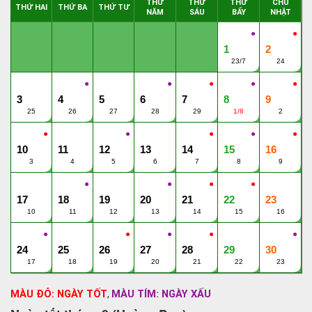
THỨ
THỨ
THỨ
CHỦ
THỨ HAI
THỨ BA
THỨ TƯ
NĂM
SÁU
BẨY
NHẬT
●
●
1
2
23/7
24
●
●
●
●
●
3
4
5
6
7
8
9
25
26
27
28
29
1/8
2
●
●
●
●
●
10
11
12
13
14
15
16
3
4
5
6
7
8
9
●
●
●
●
17
18
19
20
21
22
23
10
11
12
13
14
15
16
●
●
●
●
●
24
25
26
27
28
29
30
17
18
19
20
21
22
23
MÀU ĐỎ: NGÀY TỐT
MÀU TÍM: NGÀY XẤU
,