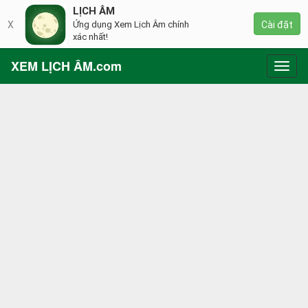
LỊCH ÂM
X
Ứng dụng Xem Lịch Âm chính
Cài đặt
xác nhất!
XEM LỊCH ÂM.com
Toggl
navig