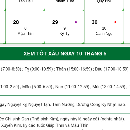
Tân Dậu
Nhâm Tuất
Quý Hợi
28
29
●
30
●
8
9
10
Mậu Thìn
Kỷ Tỵ
Canh Ngọ
XEM TỐT XẤU NGÀY 10 THÁNG 5
 (7:00-8:59) ; Tỵ (9:00-10:59) ; Thân (15:00-16:59) ; Dậu (17:00-18:59) 
(1:00-2:59) ; Mão (5:00-6:59) ; Ngọ (11:00-12:59) ; Mùi (13:00-14:59) ;
ày Nguyệt kỵ, Nguyệt tận, Tam Nương, Dương Công Kỵ Nhật nào.
ức Chi sinh Can (Thổ sinh Kim), ngày này là ngày cát (nghĩa nhật).
Xuyến Kim, kỵ các tuổi: Giáp Thìn và Mậu Thìn.