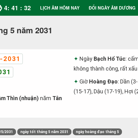
⌚ 4: 41 : 33
LỊCH ÂM HÔM NAY
ĐỔI NGÀY ÂM DƯƠNG
ng 5 năm 2031
-2031
Ngày
Bạch Hổ Túc
: cấm
không thành công, rất xấu
031
Giờ
Hoàng Đạo
: Dần (3-
(15-17), Dậu (17-19), Hợi (
m Thìn (nhuận)
năm
Tân
/5/2031
ngày tốt tháng 5 năm 2031
ngày hoàng đạo tháng 5