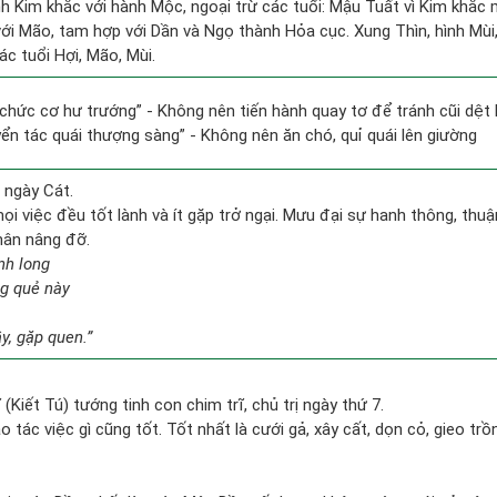
h Kim khắc với hành Mộc, ngoại trừ các tuổi: Mậu Tuất vì Kim khắc 
ới Mão, tam hợp với Dần và Ngọ thành Hỏa cục. Xung Thìn, hình Mùi, 
c tuổi Hợi, Mão, Mùi.
c chức cơ hư trướng” - Không nên tiến hành quay tơ để tránh cũi dệt
yển tác quái thượng sàng” - Không nên ăn chó, quỉ quái lên giường
 ngày Cát.
i việc đều tốt lành và ít gặp trở ngại. Mưu đại sự hanh thông, thuận
hân nâng đỡ.
nh long
ng quẻ này
y, gặp quen.”
ĩ (Kiết Tú) tướng tinh con chim trĩ, chủ trị ngày thứ 7.
ạo tác việc gì cũng tốt. Tốt nhất là cưới gả, xây cất, dọn cỏ, gieo trồn