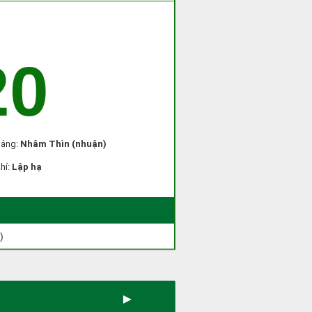
20
háng:
Nhâm Thìn (nhuận)
khí:
Lập hạ
)
►