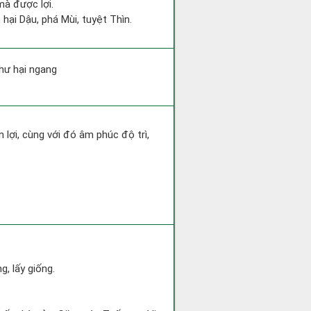
mà được lợi.
hại Dậu, phá Mùi, tuyệt Thìn.
 hư hại ngang
 lợi, cùng với đó âm phúc độ trì,
g, lấy giống.