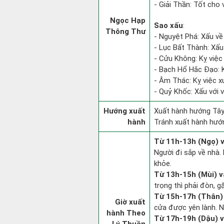
- Giải Thần: Tốt cho 
Ngọc Hạp
Sao xấu
:
Thông Thư
- Nguyệt Phá: Xấu về
- Lục Bất Thành: Xấu 
- Cửu Không: Kỵ việc 
- Bạch Hổ Hắc Đạo: Kỵ
- Âm Thác: Kỵ việc xu
- Quỷ Khốc: Xấu với v
Hướng xuất
Xuất hành hướng Tây
hành
Tránh xuất hành hướ
Từ 11h-13h (Ngọ) v
Người đi sắp về nhà.
khỏe.
Từ 13h-15h (Mùi) v
trọng thì phải đòn, g
Từ 15h-17h (Thân) 
Giờ xuất
cửa được yên lành. N
hành Theo
Từ 17h-19h (Dậu) v