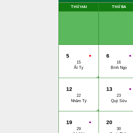
THỨ HAI
THỨ BA
5
●
6
●
15
16
Ất Tỵ
Bính Ngọ
12
13
●
22
23
Nhâm Tý
Quý Sửu
19
●
20
29
30