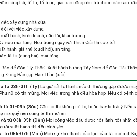
việc cúng bái, tế tự, tố tụng, giải oan cũng như trừ được các sao xấu
 việc xây dựng nhà cửa.
đối với việc xây dựng.
xuất hành, kinh doanh, cầu tài, khai trương.
 việc mai táng. Nếu trùng ngày với Thiên Giải thì sao tốt.
ất hành, giá thú (cưới hỏi), an táng.
iệc tế tự (cúng bái), mai táng.
 Bắc để đón 'Hỷ Thần'. Xuất hành hướng Tây Nam để đón 'Tài Thần'
ng Đông Bắc gặp Hạc Thần (xấu)
à từ 23h-01h (Tý)
Là giờ rất tốt lành, nếu đi thường gặp được may
 Phụ nữ có tin mừng. Mọi việc trong nhà đều hòa hợp. Nếu có bệnh c
à từ 01-03h (Sửu)
Cầu tài thì không có lợi, hoặc hay bị trái ý. Nếu r
ặp ma quỷ nên cúng tế thì mới an.
và từ 03h-05h (Dần)
Mọi công việc đều được tốt lành, tốt nhất 
gười xuất hành thì đều bình yên.
à từ 05h-07h (Mão)
Mưu sự khó thành, cầu lộc, cầu tài mờ mịt. Ki