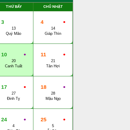
THỨ BẨY
CHỦ NHẬT
3
4
●
13
14
Quý Mão
Giáp Thìn
10
●
11
●
20
21
Canh Tuất
Tân Hợi
17
●
18
●
27
28
Đinh Tỵ
Mậu Ngọ
24
●
25
●
4
5