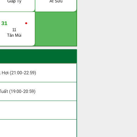
Giáp Tý
Ất Sửu
31
●
11
Tân Mùi
; Hợi (21:00-22:59)
 Tuất (19:00-20:59)