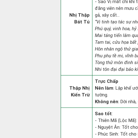
- Sao Vị mất chí khí 
đăng viên nên mưu c
Nhị Thập
gả, xây cất...
Bát Tú
“Vị tinh tạo tác sự nh
Phú quý, vinh hoa, hỷ 
Mai táng tiến lâm qua
Tam tai, cửu họa bất
Hôn nhân ngộ thử gia
Phu phụ tề mi, vĩnh b
Tòng thử môn đình si
Nhi tôn đại đại bảo k
Trực Chấp
Thập Nhị
Nên làm
: Lập khế ư
Kiến Trừ
tường.
Không nên
: Dời nhà
Sao tốt
:
- Thiên Mã (Lộc Mã): 
- Nguyệt Ân: Tốt cho
- Phúc Sinh: Tốt cho 