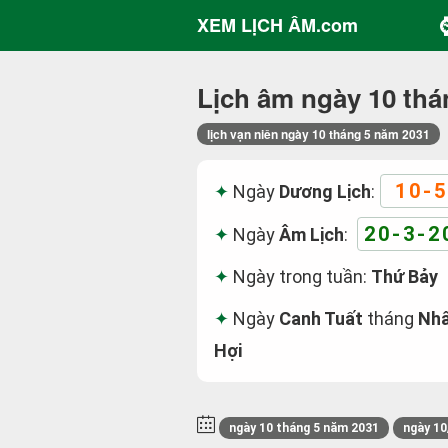
XEM LỊCH ÂM.com
Lịch âm ngày 10 thá
lịch vạn niên ngày 10 tháng 5 năm 2031
10-5
Ngày
Dương Lịch
:
20-3-2
Ngày
Âm Lịch
:
Ngày trong tuần:
Thứ Bảy
Ngày
Canh Tuất
tháng
Nhâ
Hợi
ngày 10 tháng 5 năm 2031
ngày 10