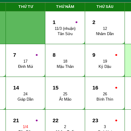
THỨ TƯ
THỨ NĂM
THỨ SÁU
1
●
2
11/3 (nhuận)
12
Tân Sửu
Nhâm Dần
7
●
8
9
●
17
18
19
Đinh Mùi
Mậu Thân
Kỷ Dậu
14
15
16
●
24
25
26
Giáp Dần
Ất Mão
Bính Thìn
21
●
22
23
●
1/4
2
3