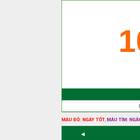
1
MÀU ĐỎ: NGÀY TỐT
MÀU TÍM: NGÀ
,
◄