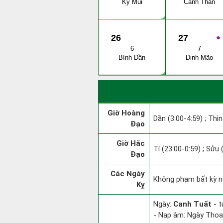
Kỷ Mùi
Canh Thân
26
27
●
6
7
Bính Dần
Đinh Mão
Giờ Hoàng
Dần (3:00-4:59) ; Thìn
Đạo
Giờ Hắc
Tí (23:00-0:59) ; Sửu 
Đạo
Các Ngày
Không phạm bất kỳ ng
Kỵ
Ngày:
Canh Tuất
- t
- Nạp âm: Ngày Thoa 