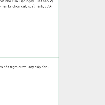
y cất nhà cửa. Gặp ngày Tuất sao Vị
nên kỵ chôn cất, xuất hành, cưới
 tìm bắt trộm cướp. Xây đắp nền-