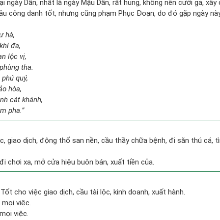
tại ngày Dần, nhất là ngày Mậu Dần, rất hung, không nên cưới gả, xâ
ầu công danh tốt, nhưng cũng phạm Phục Đoạn, do đó gặp ngày này 
ư hà,
khí đa,
n lộc vị,
 phùng tha.
 phú quý,
ảo hòa,
nh cát khánh,
im pha.”
ớc, giao dịch, động thổ san nền, cầu thầy chữa bệnh, đi săn thú cá,
, đi chơi xa, mở cửa hiệu buôn bán, xuất tiền của.
Tốt cho việc giao dịch, cầu tài lộc, kinh doanh, xuất hành.
 mọi việc.
mọi việc.