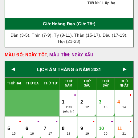
Tiết khí:
Lập hạ
Giờ Hoàng Đạo (Giờ Tốt)
Dần (3-5), Thìn (7-9), Tỵ (9-11), Thân (15-17), Dậu (17-19),
Hợi (21-23)
MÀU ĐỎ: NGÀY TỐT
MÀU TÍM: NGÀY XẤU
,
◄
►
LỊCH ÂM THÁNG 5 NĂM 2031
THỨ
THỨ
THỨ
CHỦ
THỨ HAI
THỨ BA
THỨ TƯ
NĂM
SÁU
BẨY
NHẬT
●
●
1
2
3
4
11/3
12
13
14
(nhuận)
●
●
●
●
●
●
5
6
7
8
9
10
11
15
16
17
18
19
20
21