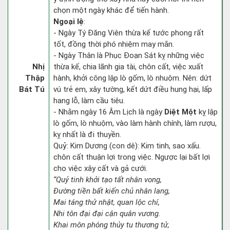
chọn một ngày khác để tiến hành.
Ngoại lệ
:
- Ngày Tý Đăng Viên thừa kế tước phong rất
tốt, đồng thời phó nhiệm may mắn.
- Ngày Thân là Phục Đoạn Sát kỵ những việc
Nhị
thừa kế, chia lãnh gia tài, chôn cất, việc xuất
Thập
hành, khởi công lập lò gốm, lò nhuộm. Nên: dứt
Bát Tú
vú trẻ em, xây tường, kết dứt điều hung hại, lấp
hang lỗ, làm cầu tiêu.
- Nhằm ngày 16 Âm Lịch là ngày
Diệt Một
kỵ lập
lò gốm, lò nhuộm, vào làm hành chính, làm rượu,
kỵ nhất là đi thuyền.
Quỷ: Kim Dương (con dê): Kim tinh, sao xấu.
chôn cất thuận lợi trong việc. Ngược lại bất lợi
cho việc xây cất và gả cưới.
“Quỷ tinh khởi tạo tất nhân vong,
Đường tiền bất kiến chủ nhân lang,
Mai táng thử nhật, quan lộc chí,
Nhi tôn đại đại cận quân vương.
Khai môn phóng thủy tu thương tử,