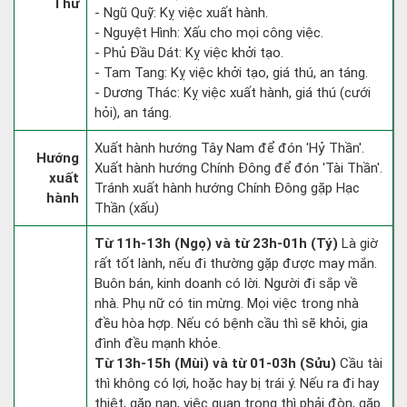
Thư
- Ngũ Quỹ: Kỵ việc xuất hành.
- Nguyệt Hình: Xấu cho mọi công việc.
- Phủ Đầu Dát: Kỵ việc khởi tạo.
- Tam Tang: Kỵ việc khởi tạo, giá thú, an táng.
- Dương Thác: Kỵ việc xuất hành, giá thú (cưới
hỏi), an táng.
Xuất hành hướng Tây Nam để đón 'Hỷ Thần'.
Hướng
Xuất hành hướng Chính Đông để đón 'Tài Thần'.
xuất
Tránh xuất hành hướng Chính Đông gặp Hạc
hành
Thần (xấu)
Từ 11h-13h (Ngọ) và từ 23h-01h (Tý)
Là giờ
rất tốt lành, nếu đi thường gặp được may mắn.
Buôn bán, kinh doanh có lời. Người đi sắp về
nhà. Phụ nữ có tin mừng. Mọi việc trong nhà
đều hòa hợp. Nếu có bệnh cầu thì sẽ khỏi, gia
đình đều mạnh khỏe.
Từ 13h-15h (Mùi) và từ 01-03h (Sửu)
Cầu tài
thì không có lợi, hoặc hay bị trái ý. Nếu ra đi hay
thiệt, gặp nạn, việc quan trọng thì phải đòn, gặp