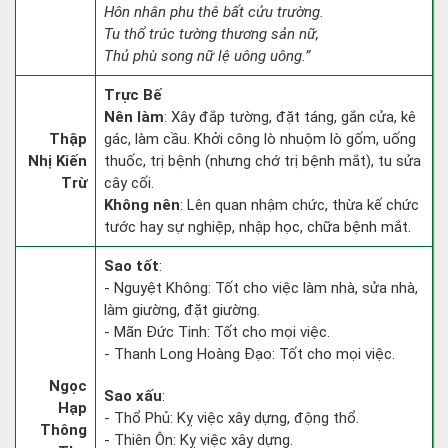
Hôn nhân phu thê bất cửu trường.
Tu thổ trúc tường thương sản nữ,
Thủ phù song nữ lệ uông uông.”
Trực Bế
Nên làm
: Xây đắp tường, đặt táng, gắn cửa, kê
Thập
gác, làm cầu. Khởi công lò nhuộm lò gốm, uống
Nhị Kiến
thuốc, trị bệnh (nhưng chớ trị bệnh mắt), tu sửa
Trừ
cây cối.
Không nên
: Lên quan nhậm chức, thừa kế chức
tước hay sự nghiệp, nhập học, chữa bệnh mắt.
Sao tốt
:
- Nguyệt Không: Tốt cho việc làm nhà, sửa nhà,
làm giường, đặt giường.
- Mãn Đức Tinh: Tốt cho mọi việc.
- Thanh Long Hoàng Đạo: Tốt cho mọi việc.
Ngọc
Sao xấu
:
Hạp
- Thổ Phủ: Kỵ việc xây dựng, động thổ.
Thông
- Thiên Ôn: Kỵ việc xây dựng.