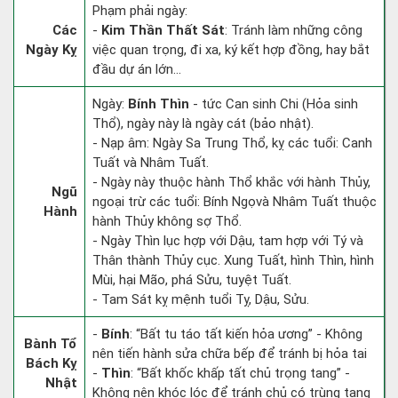
Phạm phải ngày:
Các
-
Kim Thần Thất Sát
: Tránh làm những công
Ngày Kỵ
việc quan trọng, đi xa, ký kết hợp đồng, hay bắt
đầu dự án lớn...
Ngày:
Bính Thìn
- tức Can sinh Chi (Hỏa sinh
Thổ), ngày này là ngày cát (bảo nhật).
- Nạp âm: Ngày Sa Trung Thổ, kỵ các tuổi: Canh
Tuất và Nhâm Tuất.
- Ngày này thuộc hành Thổ khắc với hành Thủy,
Ngũ
ngoại trừ các tuổi: Bính Ngọvà Nhâm Tuất thuộc
Hành
hành Thủy không sợ Thổ.
- Ngày Thìn lục hợp với Dậu, tam hợp với Tý và
Thân thành Thủy cục. Xung Tuất, hình Thìn, hình
Mùi, hại Mão, phá Sửu, tuyệt Tuất.
- Tam Sát kỵ mệnh tuổi Tỵ, Dậu, Sửu.
-
Bính
: “Bất tu táo tất kiến hỏa ương” - Không
Bành Tổ
nên tiến hành sửa chữa bếp để tránh bị hỏa tai
Bách Kỵ
-
Thìn
: “Bất khốc khấp tất chủ trọng tang” -
Nhật
Không nên khóc lóc để tránh chủ có trùng tang