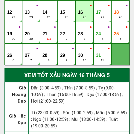
●
●
●
●
12
13
14
15
16
17
18
22
23
24
25
26
27
28
●
●
●
●
●
19
20
21
22
23
24
25
29
30
1/4
2
3
4
5
●
●
●
●
26
27
28
29
30
31
6
7
8
9
10
11
XEM TỐT XẤU NGÀY 16 THÁNG 5
Giờ
Dần (3:00-4:59) ; Thìn (7:00-8:59) ; Tỵ (9:00-
Hoàng
10:59) ; Thân (15:00-16:59) ; Dậu (17:00-18:59) ;
Đạo
Hợi (21:00-22:59)
Tí (23:00-0:59) ; Sửu (1:00-2:59) ; Mão (5:00-6:59)
Giờ Hắc
; Ngọ (11:00-12:59) ; Mùi (13:00-14:59) ; Tuất
Đạo
(19:00-20:59)