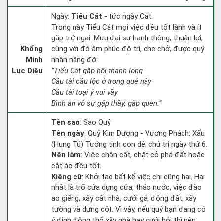
Ngày:
Tiểu Cát
- tức ngày Cát.
Trong này Tiểu Cát mọi việc đều tốt lành và ít
gặp trở ngại. Mưu đại sự hanh thông, thuận lợi,
Khổng
cùng với đó âm phúc độ trì, che chở, được quý
Minh
nhân nâng đỡ.
Lục Diệu
“Tiểu Cát gặp hội thanh long
Cầu tài cầu lộc ở trong quẻ này
Cầu tài toại ý vui vầy
Bình an vô sự gặp thầy, gặp quen.”
Tên sao
: Sao Quỷ
Tên ngày
: Quỷ Kim Dương - Vương Phách: Xấu
(Hung Tú) Tướng tinh con dê, chủ trị ngày thứ 6.
Nên làm
: Việc chôn cất, chặt cỏ phá đất hoặc
cắt áo đều tốt.
Kiêng cữ
: Khởi tạo bất kể việc chi cũng hại. Hại
nhất là trổ cửa dựng cửa, tháo nước, việc đào
ao giếng, xây cất nhà, cưới gả, động đất, xây
tường và dựng cột. Vì vậy, nếu quý bạn đang có
ý định động thổ xây nhà hay cưới hỏi thì nên