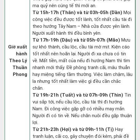
ma quỷ nên cúng tế thì mới an.
Từ 15h-17h (Thân) và từ 03h-05h (Dần)
Mọi
công việc đều được tốt lành, tốt nhất cầu tài đi
theo hướng Tây Nam – Nhà cửa được yên lành.
Người xuất hành thì đều bình yên.
Từ 17h-19h (Dậu) và từ 05h-07h (Mão)
Mưu
Giờ xuất
sự khó thành, cầu lộc, cầu tài mờ mịt. Kiện cáo
hành
tốt nhất nên hoãn lại. Người đi xa chưa có tin
Theo Lý
về. Mất tiền, mất của nếu đi hướng Nam thì tìm
Thuần
nhanh mới thấy. Đề phòng tranh cãi, mâu thuẫn
Phong
hay miệng tiếng tầm thường. Việc làm chậm, lâu
la nhưng tốt nhất làm việc gì đều cần chắc
chắn.
Từ 19h-21h (Tuất) và từ 07h-09h (Thìn)
Tin
vui sắp tới, nếu cầu lộc, cầu tài thì đi hướng
Nam. Đi công việc gặp gỡ có nhiều may mắn.
Người đi có tin về. Nếu chăn nuôi đều gặp thuận
lợi.
Từ 21h-23h (Hợi) và từ 09h-11h (Tị)
Hay
tranh luận, cãi cọ, gây chuyện đói kém, phải đề