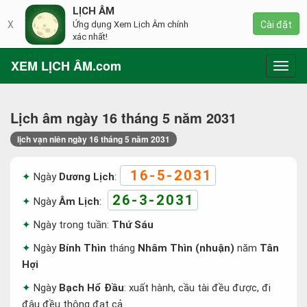
LỊCH ÂM
X
Ứng dụng Xem Lịch Âm chính
Cài đặt
xác nhất!
XEM LỊCH ÂM.com
Toggl
navig
Lịch âm ngày 16 tháng 5 năm 2031
lịch vạn niên ngày 16 tháng 5 năm 2031
16-5-2031
Ngày
Dương Lịch
:
26-3-2031
Ngày
Âm Lịch
:
Ngày trong tuần:
Thứ Sáu
Ngày
Bính Thìn
tháng
Nhâm Thìn (nhuận)
năm
Tân
Hợi
Ngày
Bạch Hổ Đầu
: xuất hành, cầu tài đều được, đi
đâu đều thông đạt cả