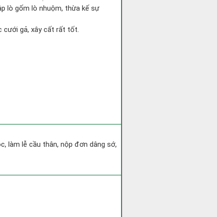
ập lò gốm lò nhuộm, thừa kế sự
 cưới gả, xây cất rất tốt.
c, làm lễ cầu thân, nộp đơn dâng sớ,
.