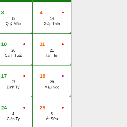
3
4
●
13
14
Quý Mão
Giáp Thìn
10
●
11
●
20
21
Canh Tuất
Tân Hợi
17
●
18
●
27
28
Đinh Tỵ
Mậu Ngọ
24
●
25
●
4
5
Giáp Tý
Ất Sửu