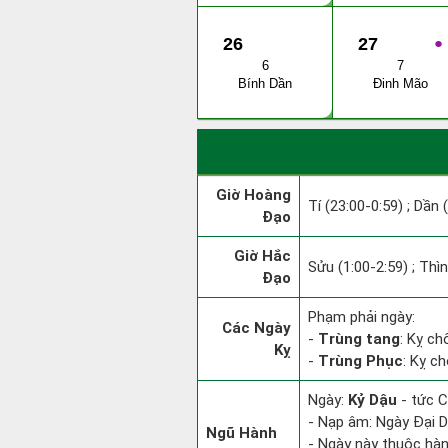
26
27
●
6
7
Bính Dần
Đinh Mão
Giờ Hoàng
Tí (23:00-0:59) ; Dần 
Đạo
Giờ Hắc
Sửu (1:00-2:59) ; Thìn
Đạo
Phạm phải ngày:
Các Ngày
-
Trùng tang
: Kỵ ch
Kỵ
-
Trùng Phục
: Kỵ c
Ngày:
Kỷ Dậu
- tức C
- Nạp âm: Ngày Đại D
Ngũ Hành
- Ngày này thuộc hàn