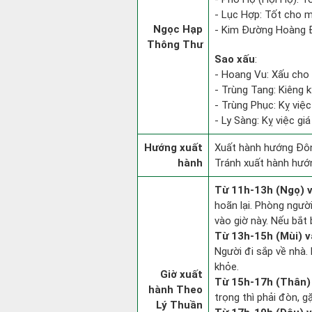
- Lục Hợp: Tốt cho m
Ngọc Hạp
- Kim Đường Hoàng Đ
Thông Thư
Sao xấu
:
- Hoang Vu: Xấu cho 
- Trùng Tang: Kiêng k
- Trùng Phục: Kỵ việc
- Ly Sàng: Kỵ việc giá
Hướng xuất
Xuất hành hướng Đôn
hành
Tránh xuất hành hướ
Từ 11h-13h (Ngọ) v
hoãn lại. Phòng người
vào giờ này. Nếu bắt 
Từ 13h-15h (Mùi) v
Người đi sắp về nhà.
khỏe.
Giờ xuất
Từ 15h-17h (Thân) 
hành Theo
trọng thì phải đòn, g
Lý Thuần