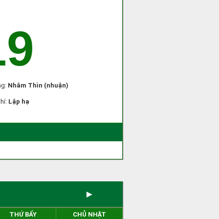
19
ng:
Nhâm Thìn (nhuận)
khí:
Lập hạ
)
►
THỨ BẨY
CHỦ NHẬT