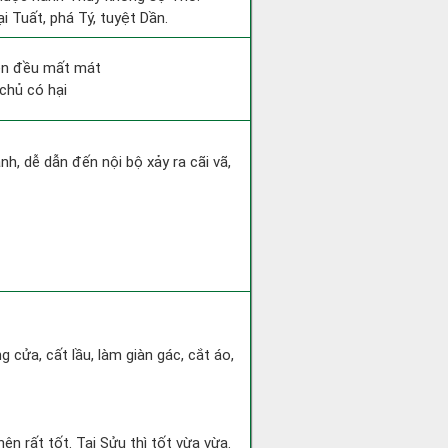
i Tuất, phá Tý, tuyệt Dần.
bên đều mất mát
chủ có hại
h, dễ dẫn đến nội bộ xảy ra cãi vã,
g cửa, cất lầu, làm giàn gác, cắt áo,
ên rất tốt. Tại Sửu thì tốt vừa vừa.