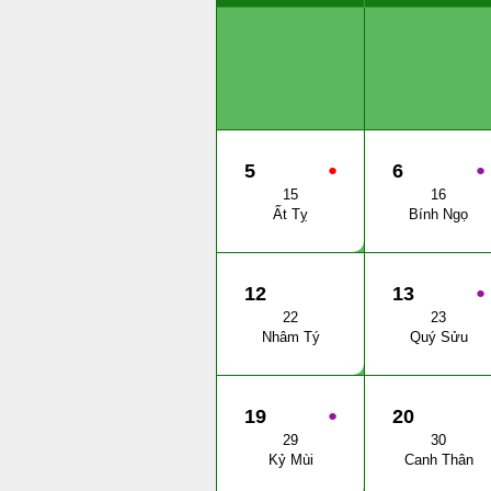
5
●
6
●
15
16
Ất Tỵ
Bính Ngọ
12
13
●
22
23
Nhâm Tý
Quý Sửu
19
●
20
29
30
Kỷ Mùi
Canh Thân