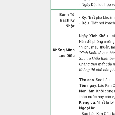
- Ngày Dậu lục hợp vớ
Bành Tổ
-
Kỷ
: “Bất phá khoán
Bách Kỵ
-
Dậu
: “Bất hội khác
Nhật
Ngày:
Xích Khẩu
- t
Nên đề phòng miệng l
thị phi, mâu thuẫn, l
Khổng Minh
“Xích Khẩu là quả bầ
Lục Diệu
Sinh ra khẩu thiệt bà
Chẳng thời mất của n
Không thì chó cắn phâ
Tên sao
: Sao Lâu
Tên ngày
: Lâu Kim C
Nên làm
: Khởi công 
tháo nước hay các vụ 
Kiêng cữ
: Nhất là l
Ngoại lệ
:
- Sao Lâu Kim Cẩu tại