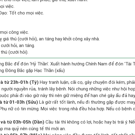
ọi việc.
ạo: Tốt cho mọi việc.
mọi công việc.
ỵ giá thú (cưới hỏi), an táng hay khởi công xây nhà.
 cưới hỏi, an táng.
 thú (cưới hỏi).
g Bắc để đón 'Hỷ Thần'. Xuất hành hướng Chính Nam để đón 'Tài T
ng Đông Bắc gặp Hạc Thần (xấu)
à từ 23h-01h (Tý)
Hay tranh luận, cãi cọ, gây chuyện đói kém, phả
 người nguyền rủa, tránh lây bệnh. Nói chung những việc như hội họp,
buộc phải đi vào giờ này thì nên giữ miệng để hạn ché gây ẩu đả hay
à từ 01-03h (Sửu)
Là giờ rất tốt lành, nếu đi thường gặp được may
 Phụ nữ có tin mừng. Mọi việc trong nhà đều hòa hợp. Nếu có bệnh c
và từ 03h-05h (Dần)
Cầu tài thì không có lợi, hoặc hay bị trái ý. N
ặp ma quỷ nên cúng tế thì mới an.