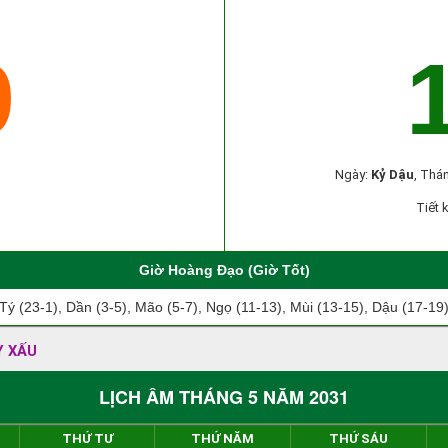
9
Ngày:
Kỷ Dậu
, Thá
Tiết 
Giờ Hoàng Đạo (Giờ Tốt)
Tý (23-1), Dần (3-5), Mão (5-7), Ngọ (11-13), Mùi (13-15), Dậu (17-19
Y XẤU
LỊCH ÂM THÁNG 5 NĂM 2031
THỨ TƯ
THỨ NĂM
THỨ SÁU