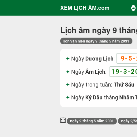
⌚ 
XEM LỊCH ÂM.com
Lịch âm ngày 9 thán
lịch vạn niên ngày 9 tháng 5 năm 2031
9-5-
Ngày
Dương Lịch
:
19-3-2
Ngày
Âm Lịch
:
Ngày trong tuần:
Thứ Sáu
Ngày
Kỷ Dậu
tháng
Nhâm T
ngày 9 tháng 5 năm 2031
ngày 9/5