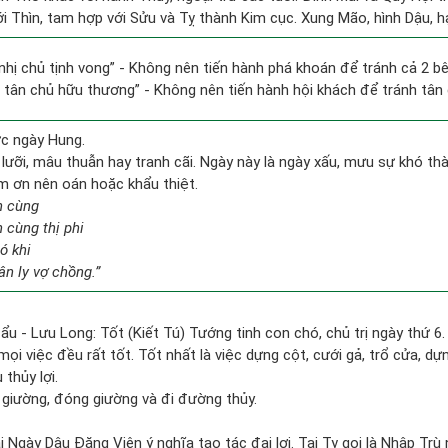
i Thìn, tam hợp với Sửu và Tỵ thành Kim cục. Xung Mão, hình Dậu, hạ
 nhị chủ tịnh vong” - Không nên tiến hành phá khoán để tránh cả 2 
h tân chủ hữu thương” - Không nên tiến hành hội khách để tránh tân 
ức ngày Hung.
ưỡi, mâu thuẫn hay tranh cãi. Ngày này là ngày xấu, mưu sự khó thàn
àm ơn nên oán hoặc khẩu thiệt.
n cùng
n cùng thị phi
ó khi
n ly vợ chồng.”
ẩu - Lưu Long: Tốt (Kiết Tú) Tướng tinh con chó, chủ trị ngày thứ 6.
mọi việc đều rất tốt. Tốt nhất là việc dựng cột, cưới gả, trổ cửa, dựn
thủy lợi.
ót giường, đóng giường và đi đường thủy.
 Ngày Dậu Đăng Viên ý nghĩa tạo tác đại lợi. Tại Tỵ gọi là Nhập Trù n