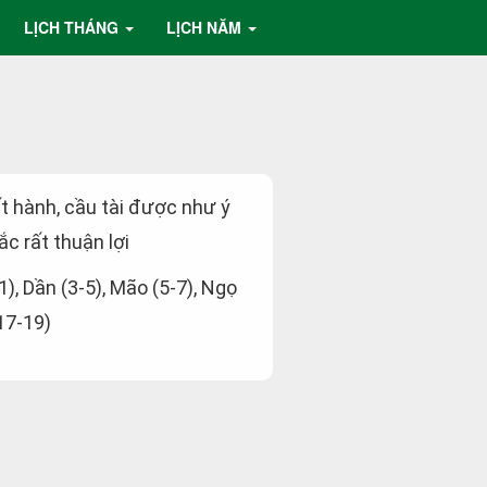
LỊCH THÁNG
LỊCH NĂM
ất hành, cầu tài được như ý
c rất thuận lợi
-1), Dần (3-5), Mão (5-7), Ngọ
(17-19)