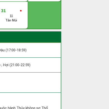
31
●
11
Tân Mùi
 Dậu (17:00-18:59)
 ; Hợi (21:00-22:59)
 thuộc hành Thủy không sợ Thổ.