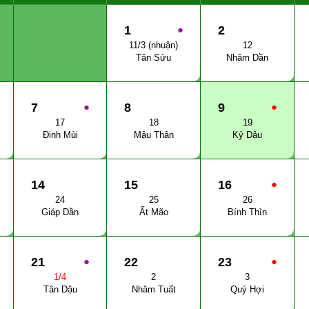
1
●
2
11/3 (nhuận)
12
Tân Sửu
Nhâm Dần
7
●
8
9
●
17
18
19
Đinh Mùi
Mậu Thân
Kỷ Dậu
14
15
16
●
24
25
26
Giáp Dần
Ất Mão
Bính Thìn
21
●
22
23
●
1/4
2
3
Tân Dậu
Nhâm Tuất
Quý Hợi