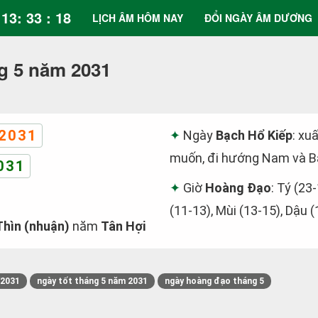
13: 33 : 19
LỊCH ÂM HÔM NAY
ĐỔI NGÀY ÂM DƯƠNG
g 5 năm 2031
2031
Ngày
Bạch Hổ Kiếp
: xu
muốn, đi hướng Nam và Bắ
031
Giờ
Hoàng Đạo
: Tý (23
(11-13), Mùi (13-15), Dậu 
hìn (nhuận)
năm
Tân Hợi
/2031
ngày tốt tháng 5 năm 2031
ngày hoàng đạo tháng 5