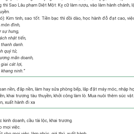
g thì Sao Lâu phạm Diệt Một: Kỵ cữ làm rượu, vào làm hành chánh, l
huyền.
): Kim tinh, sao tốt. Tiền bạc thì dồi dào, học hành đỗ đạt cao, việc
i môn đình,
ự sự hưng,
ách nhật tiến,
 thanh danh.
nh quý tử,
tương mãn doanh,
iai cát lợi,
 khang ninh.”
 san nền, đắp nền, làm hay sửa phòng bếp, lắp đặt máy móc, nhập họ
ền, khai trương tàu thuyền, khởi công làm lò. Mua nuôi thêm súc vật
ện, xuất hành đi xa
c kinh doanh, cầu tài lộc, khai trương.
o mọi việc.
t cho mọi việc, làm phúc, giá thú, xuất hành.