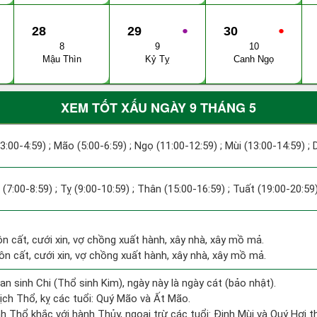
28
29
●
30
●
8
9
10
Mậu Thìn
Kỷ Tỵ
Canh Ngọ
XEM TỐT XẤU NGÀY 9 THÁNG 5
(3:00-4:59) ; Mão (5:00-6:59) ; Ngọ (11:00-12:59) ; Mùi (13:00-14:59) ;
 (7:00-8:59) ; Tỵ (9:00-10:59) ; Thân (15:00-16:59) ; Tuất (19:00-20:59)
ôn cất, cưới xin, vợ chồng xuất hành, xây nhà, xây mồ mả.
hôn cất, cưới xin, vợ chồng xuất hành, xây nhà, xây mồ mả.
an sinh Chi (Thổ sinh Kim), ngày này là ngày cát (bảo nhật).
ịch Thổ, kỵ các tuổi: Quý Mão và Ất Mão.
h Thổ khắc với hành Thủy, ngoại trừ các tuổi: Đinh Mùi và Quý Hợi