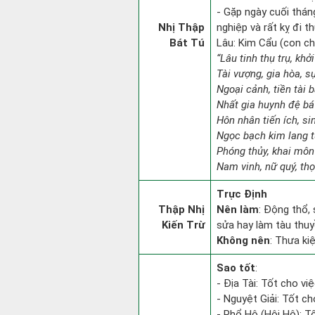
- Gặp ngày cuối thán
Nhị Thập
nghiệp và rất kỵ đi t
Bát Tú
Lâu: Kim Cẩu (con chó
“Lâu tinh thụ trụ, khở
Tài vượng, gia hòa, s
Ngoại cảnh, tiền tài b
Nhất gia huynh đệ bá
Hôn nhân tiến ích, si
Ngọc bạch kim lang 
Phóng thủy, khai môn g
Nam vinh, nữ quý, thọ
Trực Định
Thập Nhị
Nên làm
: Động thổ,
Kiến Trừ
sửa hay làm tàu thuy
Không nên
: Thưa ki
Sao tốt
:
- Địa Tài: Tốt cho việ
- Nguyệt Giải: Tốt ch
- Phổ Hộ (Hội Hộ): Tố