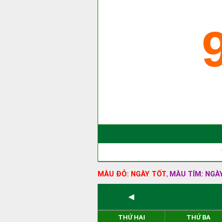
MÀU ĐỎ: NGÀY TỐT
MÀU TÍM: NGÀ
,
◄
THỨ HAI
THỨ BA