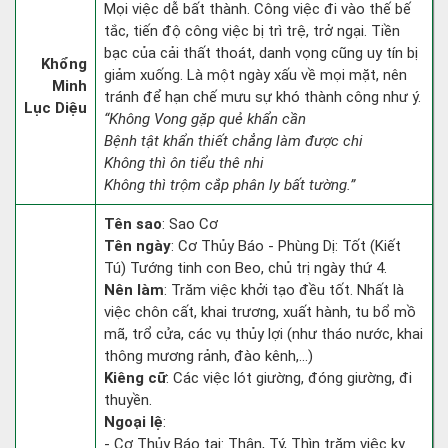
Mọi việc dễ bất thành. Công việc đi vào thế bế
tắc, tiến độ công việc bị trì trệ, trở ngại. Tiền
bạc của cải thất thoát, danh vọng cũng uy tín bị
Khổng
giảm xuống. Là một ngày xấu về mọi mặt, nên
Minh
tránh để hạn chế mưu sự khó thành công như ý.
Lục Diệu
“Không Vong gặp quẻ khẩn cần
Bệnh tật khẩn thiết chẳng làm được chi
Không thì ôn tiểu thê nhi
Không thì trộm cắp phân ly bất tường.”
Tên sao
: Sao Cơ
Tên ngày
: Cơ Thủy Báo - Phùng Dị: Tốt (Kiết
Tú) Tướng tinh con Beo, chủ trị ngày thứ 4.
Nên làm
: Trăm việc khởi tạo đều tốt. Nhất là
việc chôn cất, khai trương, xuất hành, tu bổ mồ
mã, trổ cửa, các vụ thủy lợi (như tháo nước, khai
thông mương rảnh, đào kênh,...)
Kiêng cữ
: Các việc lót giường, đóng giường, đi
thuyền.
Ngoại lệ
:
- Cơ Thủy Báo tại: Thân, Tý, Thìn trăm việc kỵ.