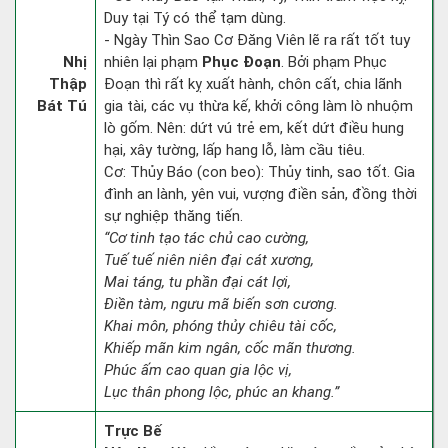
Duy tại Tý có thể tạm dùng.
- Ngày Thìn Sao Cơ Đăng Viên lẽ ra rất tốt tuy
Nhị
nhiên lại phạm
Phục Đoạn
. Bởi phạm Phục
Thập
Đoạn thì rất kỵ xuất hành, chôn cất, chia lãnh
Bát Tú
gia tài, các vụ thừa kế, khởi công làm lò nhuộm
lò gốm. Nên: dứt vú trẻ em, kết dứt điều hung
hại, xây tường, lấp hang lỗ, làm cầu tiêu.
Cơ: Thủy Báo (con beo): Thủy tinh, sao tốt. Gia
đình an lành, yên vui, vượng điền sản, đồng thời
sự nghiệp thăng tiến.
“Cơ tinh tạo tác chủ cao cường,
Tuế tuế niên niên đại cát xương,
Mai táng, tu phần đại cát lợi,
Điền tàm, ngưu mã biến sơn cương.
Khai môn, phóng thủy chiêu tài cốc,
Khiếp mãn kim ngân, cốc mãn thương.
Phúc ấm cao quan gia lộc vị,
Lục thân phong lộc, phúc an khang.”
Trực Bế