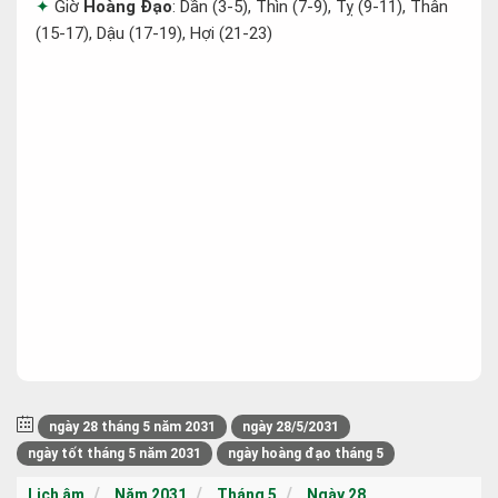
Giờ
Hoàng Đạo
: Dần (3-5), Thìn (7-9), Tỵ (9-11), Thân
(15-17), Dậu (17-19), Hợi (21-23)
ngày 28 tháng 5 năm 2031
ngày 28/5/2031
ngày tốt tháng 5 năm 2031
ngày hoàng đạo tháng 5
Lịch âm
Năm 2031
Tháng 5
Ngày 28