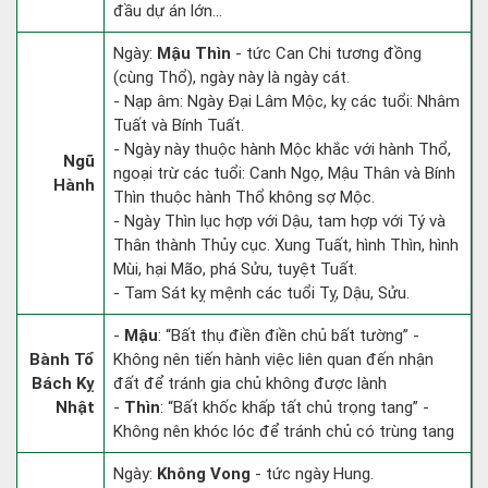
đầu dự án lớn...
Ngày:
Mậu Thìn
- tức Can Chi tương đồng
(cùng Thổ), ngày này là ngày cát.
- Nạp âm: Ngày Đại Lâm Mộc, kỵ các tuổi: Nhâm
Tuất và Bính Tuất.
- Ngày này thuộc hành Mộc khắc với hành Thổ,
Ngũ
ngoại trừ các tuổi: Canh Ngọ, Mậu Thân và Bính
Hành
Thìn thuộc hành Thổ không sợ Mộc.
- Ngày Thìn lục hợp với Dậu, tam hợp với Tý và
Thân thành Thủy cục. Xung Tuất, hình Thìn, hình
Mùi, hại Mão, phá Sửu, tuyệt Tuất.
- Tam Sát kỵ mệnh các tuổi Tỵ, Dậu, Sửu.
-
Mậu
: “Bất thụ điền điền chủ bất tường” -
Bành Tổ
Không nên tiến hành việc liên quan đến nhận
Bách Kỵ
đất để tránh gia chủ không được lành
Nhật
-
Thìn
: “Bất khốc khấp tất chủ trọng tang” -
Không nên khóc lóc để tránh chủ có trùng tang
Ngày:
Không Vong
- tức ngày Hung.