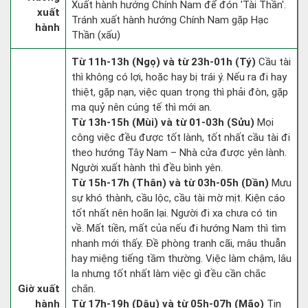
Xuất hành hướng Chính Nam để đón 'Tài Thần'.
xuất
Tránh xuất hành hướng Chính Nam gặp Hạc
hành
Thần (xấu)
Từ 11h-13h (Ngọ) và từ 23h-01h (Tý)
Cầu tài
thì không có lợi, hoặc hay bị trái ý. Nếu ra đi hay
thiệt, gặp nạn, việc quan trọng thì phải đòn, gặp
ma quỷ nên cúng tế thì mới an.
Từ 13h-15h (Mùi) và từ 01-03h (Sửu)
Mọi
công việc đều được tốt lành, tốt nhất cầu tài đi
theo hướng Tây Nam – Nhà cửa được yên lành.
Người xuất hành thì đều bình yên.
Từ 15h-17h (Thân) và từ 03h-05h (Dần)
Mưu
sự khó thành, cầu lộc, cầu tài mờ mịt. Kiện cáo
tốt nhất nên hoãn lại. Người đi xa chưa có tin
về. Mất tiền, mất của nếu đi hướng Nam thì tìm
nhanh mới thấy. Đề phòng tranh cãi, mâu thuẫn
hay miệng tiếng tầm thường. Việc làm chậm, lâu
la nhưng tốt nhất làm việc gì đều cần chắc
Giờ xuất
chắn.
hành
Từ 17h-19h (Dậu) và từ 05h-07h (Mão)
Tin