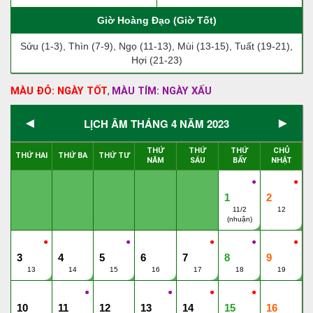
Giờ Hoàng Đạo (Giờ Tốt)
Sửu (1-3), Thìn (7-9), Ngọ (11-13), Mùi (13-15), Tuất (19-21),
Hợi (21-23)
MÀU ĐỎ: NGÀY TỐT
MÀU TÍM: NGÀY XẤU
,
◄
►
LỊCH ÂM THÁNG 4 NĂM 2023
THỨ
THỨ
THỨ
CHỦ
THỨ HAI
THỨ BA
THỨ TƯ
NĂM
SÁU
BẨY
NHẬT
●
●
1
2
11/2
12
(nhuận)
●
●
●
●
●
3
4
5
6
7
8
9
13
14
15
16
17
18
19
●
●
●
●
10
11
12
13
14
15
16