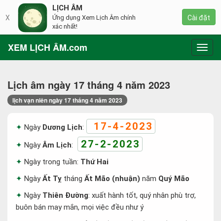
LỊCH ÂM
X
Ứng dụng Xem Lịch Âm chính
Cài đặt
xác nhất!
XEM LỊCH ÂM.com
Toggl
navig
Lịch âm ngày 17 tháng 4 năm 2023
lịch vạn niên ngày 17 tháng 4 năm 2023
17-4-2023
Ngày
Dương Lịch
:
27-2-2023
Ngày
Âm Lịch
:
Ngày trong tuần:
Thứ Hai
Ngày
Ất Tỵ
tháng
Ất Mão (nhuận)
năm
Quý Mão
Ngày
Thiên Đường
: xuất hành tốt, quý nhân phù trợ,
buôn bán may mắn, mọi việc đều như ý