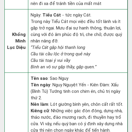
nên đi xa để tránh tiền của mất mát
Ngày:
Tiểu Cát
- tức ngày Cát.
Trong này Tiểu Cát mọi việc đều tốt lành và ít
gặp trở ngại. Mưu đại sự hanh thông, thuận lợi,
Khổng
cùng với đó âm phúc độ trì, che chở, được quý
Minh
nhân nâng đỡ.
Lục Diệu
“Tiểu Cát gặp hội thanh long
Cầu tài cầu lộc ở trong quẻ này
Cầu tài toại ý vui vầy
Bình an vô sự gặp thầy, gặp quen.”
Tên sao
: Sao Nguy
Tên ngày
: Nguy Nguyệt Yến - Kiên Đàm: Xấu
(Bình Tú) Tướng tinh con chim én, chủ trị ngày
thứ 2.
Nên làm
: Lót giường bình yên, chôn cất rất tốt.
Kiêng cữ
: Những việc gác đòn đông, dựng nhà,
tháo nước, đào mương rạch, đi thuyền hay trổ
cửa. Vì vậy, nếu quý bạn có ý định xây dựng nhà
cửa thì nên chọn ngày khác để tiến hành.