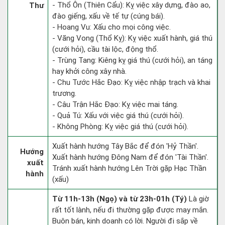
- Thổ Ôn (Thiên Cẩu): Kỵ việc xây dựng, đào ao,
Thư
đào giếng, xấu về tế tự (cúng bái).
- Hoang Vu: Xấu cho mọi công việc.
- Vãng Vong (Thổ Kỵ): Kỵ việc xuất hành, giá thú
(cưới hỏi), cầu tài lộc, động thổ.
- Trùng Tang: Kiêng kỵ giá thú (cưới hỏi), an táng
hay khởi công xây nhà.
- Chu Tước Hắc Đạo: Kỵ việc nhập trạch và khai
trương.
- Câu Trận Hắc Đạo: Kỵ việc mai táng.
- Quả Tú: Xấu với việc giá thú (cưới hỏi).
- Không Phòng: Kỵ việc giá thú (cưới hỏi).
Xuất hành hướng Tây Bắc để đón 'Hỷ Thần'.
Hướng
Xuất hành hướng Đông Nam để đón 'Tài Thần'.
xuất
Tránh xuất hành hướng Lên Trời gặp Hạc Thần
hành
(xấu)
Từ 11h-13h (Ngọ) và từ 23h-01h (Tý)
Là giờ
rất tốt lành, nếu đi thường gặp được may mắn.
Buôn bán, kinh doanh có lời. Người đi sắp về