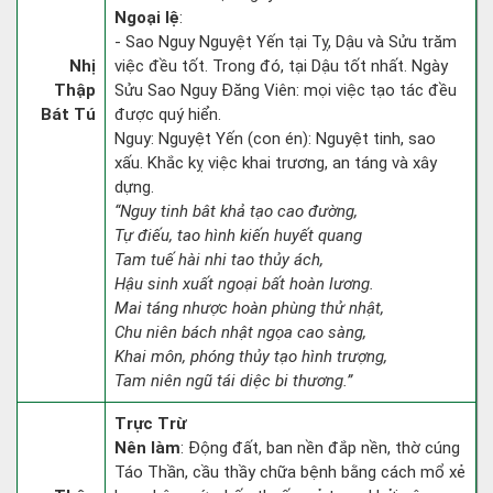
Ngoại lệ
:
- Sao Nguy Nguyệt Yến tại Tỵ, Dậu và Sửu trăm
Nhị
việc đều tốt. Trong đó, tại Dậu tốt nhất. Ngày
Thập
Sửu Sao Nguy Đăng Viên: mọi việc tạo tác đều
Bát Tú
được quý hiển.
Nguy: Nguyệt Yến (con én): Nguyệt tinh, sao
xấu. Khắc kỵ việc khai trương, an táng và xây
dựng.
“Nguy tinh bât khả tạo cao đường,
Tự điếu, tao hình kiến huyết quang
Tam tuế hài nhi tao thủy ách,
Hậu sinh xuất ngoại bất hoàn lương.
Mai táng nhược hoàn phùng thử nhật,
Chu niên bách nhật ngọa cao sàng,
Khai môn, phóng thủy tạo hình trượng,
Tam niên ngũ tái diệc bi thương.”
Trực Trừ
Nên làm
: Động đất, ban nền đắp nền, thờ cúng
Táo Thần, cầu thầy chữa bệnh bằng cách mổ xẻ