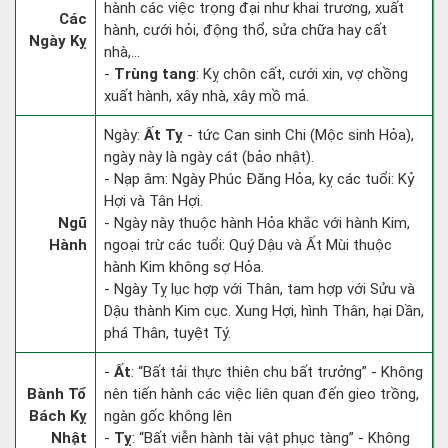
hành các việc trọng đại như khai trương, xuất
Các
hành, cưới hỏi, động thổ, sửa chữa hay cất
Ngày Kỵ
nhà,...
-
Trùng tang
: Kỵ chôn cất, cưới xin, vợ chồng
xuất hành, xây nhà, xây mồ mả.
Ngày:
Ất Tỵ
- tức Can sinh Chi (Mộc sinh Hỏa),
ngày này là ngày cát (bảo nhật).
- Nạp âm: Ngày Phúc Đăng Hỏa, kỵ các tuổi: Kỷ
Hợi và Tân Hợi.
Ngũ
- Ngày này thuộc hành Hỏa khắc với hành Kim,
Hành
ngoại trừ các tuổi: Quý Dậu và Ất Mùi thuộc
hành Kim không sợ Hỏa.
- Ngày Tỵ lục hợp với Thân, tam hợp với Sửu và
Dậu thành Kim cục. Xung Hợi, hình Thân, hại Dần,
phá Thân, tuyệt Tý.
-
Ất
: “Bất tải thực thiên chu bất trưởng” - Không
Bành Tổ
nên tiến hành các việc liên quan đến gieo trồng,
Bách Kỵ
ngàn gốc không lên
Nhật
-
Tỵ
: “Bất viễn hành tài vật phục tàng” - Không