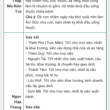
Thập
hay châm cứu, bốc thuốc, xả tang, khởi công
Nhị Kiến
làm lò nhuộm lò gốm, nữ nhân khởi đầu uống
Trừ
thuốc chữa bệnh.
Chú ý
: Đẻ con nhằm ngày này khó nuôi, nên làm
Âm Đức cho con, nam nhân kỵ khởi đầu uống
thuốc.
Sao tốt
:
- Thiên Phú (Trực Mãn): Tốt cho mọi việc, nhất
là khai trương, việc xây dựng nhà cửa và an táng.
- Thiên Quý: Tốt cho mọi việc.
- Nguyệt Tài: Tốt nhất cho việc xuất hành, cầu
tài lộc, khai trương, di chuyển hay giao dịch.
- Thánh Tâm: Tốt cho mọi việc, nhất là cầu
phúc, cúng bái tế tự.
- Lộc Khố: Tốt cho việc khai trương, kinh doanh,
cầu tài, giao dịch.
- Dịch Mã: Tốt cho mọi việc, nhất là việc xuất
Ngọc
hành.
Hạp
Sao xấu
:
Thông