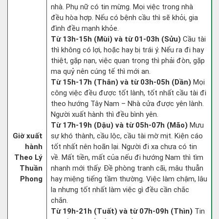
nhà. Phụ nữ có tin mừng. Mọi việc trong nhà
đều hòa hợp. Nếu có bệnh cầu thì sẽ khỏi, gia
đình đều mạnh khỏe.
Từ 13h-15h (Mùi) và từ 01-03h (Sửu)
Cầu tài
thì không có lợi, hoặc hay bị trái ý. Nếu ra đi hay
thiệt, gặp nạn, việc quan trọng thì phải đòn, gặp
ma quỷ nên cúng tế thì mới an.
Từ 15h-17h (Thân) và từ 03h-05h (Dần)
Mọi
công việc đều được tốt lành, tốt nhất cầu tài đi
theo hướng Tây Nam – Nhà cửa được yên lành.
Người xuất hành thì đều bình yên.
Từ 17h-19h (Dậu) và từ 05h-07h (Mão)
Mưu
Giờ xuất
sự khó thành, cầu lộc, cầu tài mờ mịt. Kiện cáo
hành
tốt nhất nên hoãn lại. Người đi xa chưa có tin
Theo Lý
về. Mất tiền, mất của nếu đi hướng Nam thì tìm
Thuần
nhanh mới thấy. Đề phòng tranh cãi, mâu thuẫn
Phong
hay miệng tiếng tầm thường. Việc làm chậm, lâu
la nhưng tốt nhất làm việc gì đều cần chắc
chắn.
Từ 19h-21h (Tuất) và từ 07h-09h (Thìn)
Tin