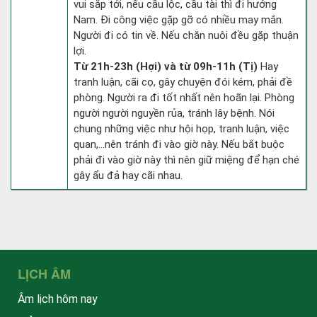
vui sắp tới, nếu cầu lộc, cầu tài thì đi hướng
Nam. Đi công việc gặp gỡ có nhiều may mắn.
Người đi có tin về. Nếu chăn nuôi đều gặp thuận
lợi.
Từ 21h-23h (Hợi) và từ 09h-11h (Tị)
Hay
tranh luận, cãi cọ, gây chuyện đói kém, phải đề
phòng. Người ra đi tốt nhất nên hoãn lại. Phòng
người người nguyền rủa, tránh lây bệnh. Nói
chung những việc như hội họp, tranh luận, việc
quan,…nên tránh đi vào giờ này. Nếu bắt buộc
phải đi vào giờ này thì nên giữ miệng để hạn ché
gây ẩu đả hay cãi nhau.
LỊCH ÂM
Âm lịch hôm nay