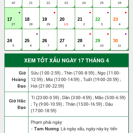
20
21
22
23
24
25
26
●
●
●
●
●
17
18
19
20
21
22
23
27
28
29
1/3
2
3
4
●
●
●
●
24
25
26
27
28
29
30
5
6
7
8
9
10
11
XEM TỐT XẤU NGÀY 17 THÁNG 4
Giờ
Sửu (1:00-2:59) ; Thìn (7:00-8:59) ; Ngọ (11:00-
Hoàng
12:59) ; Mùi (13:00-14:59) ; Tuất (19:00-20:59) ;
Đạo
Hợi (21:00-22:59)
Tí (23:00-0:59) ; Dần (3:00-4:59) ; Mão (5:00-6:59)
Giờ Hắc
; Tỵ (9:00-10:59) ; Thân (15:00-16:59) ; Dậu
Đạo
(17:00-18:59)
Phạm phải ngày:
-
Tam Nương
: Là ngày xấu, ngày này kỵ tiến