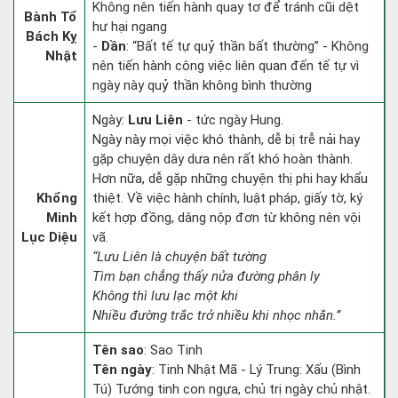
Không nên tiến hành quay tơ để tránh cũi dệt
Bành Tổ
hư hại ngang
Bách Kỵ
-
Dần
: “Bất tế tự quỷ thần bất thường” - Không
Nhật
nên tiến hành công việc liên quan đến tế tự vì
ngày này quỷ thần không bình thường
Ngày:
Lưu Liên
- tức ngày Hung.
Ngày này mọi việc khó thành, dễ bị trễ nải hay
gặp chuyện dây dưa nên rất khó hoàn thành.
Hơn nữa, dễ gặp những chuyện thị phi hay khẩu
Khổng
thiệt. Về việc hành chính, luật pháp, giấy tờ, ký
Minh
kết hợp đồng, dâng nộp đơn từ không nên vội
Lục Diệu
vã.
“Lưu Liên là chuyện bất tường
Tìm bạn chẳng thấy nửa đường phân ly
Không thì lưu lạc một khi
Nhiều đường trắc trở nhiều khi nhọc nhằn.”
Tên sao
: Sao Tinh
Tên ngày
: Tinh Nhật Mã - Lý Trung: Xấu (Bình
Tú) Tướng tinh con ngựa, chủ trị ngày chủ nhật.