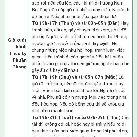
sắp tới, nếu cầu lộc, cầu tài thì đi hướng Nam.
Đi công việc gặp gỡ có nhiều may mắn. Người đi
có tin về. Nếu chăn nuôi đều gặp thuận lợi.
Từ 15h-17h (Thân) và từ 03h-05h (Dần)
Hay
tranh luận, cãi cọ, gây chuyện đói kém, phải đề
phòng. Người ra đi tốt nhất nên hoãn lại. Phòng
Giờ xuất
người người nguyền rủa, tránh lây bệnh. Nói
hành
chung những việc như hội họp, tranh luận, việc
Theo Lý
quan,…nên tránh đi vào giờ này. Nếu bắt buộc
Thuần
phải đi vào giờ này thì nên giữ miệng để hạn ché
Phong
gây ẩu đả hay cãi nhau.
Từ 17h-19h (Dậu) và từ 05h-07h (Mão)
Là
giờ rất tốt lành, nếu đi thường gặp được may
mắn. Buôn bán, kinh doanh có lời. Người đi sắp
về nhà. Phụ nữ có tin mừng. Mọi việc trong nhà
đều hòa hợp. Nếu có bệnh cầu thì sẽ khỏi, gia
đình đều mạnh khỏe.
Từ 19h-21h (Tuất) và từ 07h-09h (Thìn)
Cầu
tài thì không có lợi, hoặc hay bị trái ý. Nếu ra đi
hay thiệt, gặp nạn, việc quan trọng thì phải đòn,