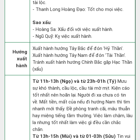
tài lộc.
- Thanh Long Hoàng Đạo: Tốt cho mọi việc.
Sao xấu
:
- Hoàng Sa: Xấu đối với việc xuất hành.
- Ngũ Quỹ: Kỵ việc xuất hành.
Xuất hành hướng Tây Bắc để đón 'Hỷ Thần'.
Hướng
Xuất hành hướng Tây Nam để đón 'Tài Thần'.
xuất
Tránh xuất hành hướng Chính Bắc gặp Hạc Thần
hành
(xấu)
Từ 11h-13h (Ngọ) và từ 23h-01h (Tý)
Mưu
sự khó thành, cầu lộc, cầu tài mờ mịt. Kiện cáo
tốt nhất nên hoãn lại. Người đi xa chưa có tin
về. Mất tiền, mất của nếu đi hướng Nam thì tìm
nhanh mới thấy. Đề phòng tranh cãi, mâu thuẫn
hay miệng tiếng tầm thường. Việc làm chậm, lâu
la nhưng tốt nhất làm việc gì đều cần chắc
chắn.
Từ 13h-15h (Mùi) và từ 01-03h (Sửu)
Tin vui