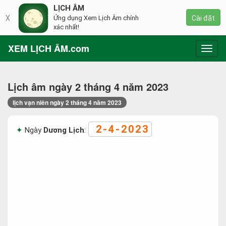
LỊCH ÂM
X
Ứng dụng Xem Lịch Âm chính
Cài đặt
xác nhất!
XEM LỊCH ÂM.com
Toggl
navig
Lịch âm ngày 2 tháng 4 năm 2023
lịch vạn niên ngày 2 tháng 4 năm 2023
2-4-2023
Ngày
Dương Lịch
: