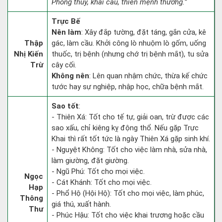
Phóng thủy, khai câu, thiên mệnh thương.”
Trực Bế
Nên làm
: Xây đắp tường, đặt táng, gắn cửa, kê
Thập
gác, làm cầu. Khởi công lò nhuộm lò gốm, uống
Nhị Kiến
thuốc, trị bệnh (nhưng chớ trị bệnh mắt), tu sửa
Trừ
cây cối.
Không nên
: Lên quan nhậm chức, thừa kế chức
tước hay sự nghiệp, nhập học, chữa bệnh mắt.
Sao tốt
:
- Thiên Xá: Tốt cho tế tự, giải oan, trừ được các
sao xấu, chỉ kiêng kỵ động thổ. Nếu gặp Trực
Khai thì rất tốt tức là ngày Thiên Xá gặp sinh khí.
- Nguyệt Không: Tốt cho việc làm nhà, sửa nhà,
làm giường, đặt giường.
- Ngũ Phú: Tốt cho mọi việc.
Ngọc
- Cát Khánh: Tốt cho mọi việc.
Hạp
- Phổ Hộ (Hội Hộ): Tốt cho mọi việc, làm phúc,
Thông
giá thú, xuất hành.
Thư
- Phúc Hậu: Tốt cho việc khai trương hoặc cầu