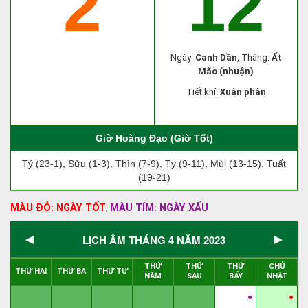
2
12
Ngày:
Canh Dần
, Tháng:
Ất
Mão (nhuận)
Tiết khí:
Xuân phân
Giờ Hoàng Đạo (Giờ Tốt)
Tý (23-1), Sửu (1-3), Thìn (7-9), Tỵ (9-11), Mùi (13-15), Tuất
(19-21)
MÀU ĐỎ: NGÀY TỐT
MÀU TÍM: NGÀY XẤU
,
◄
►
LỊCH ÂM THÁNG 4 NĂM 2023
THỨ
THỨ
THỨ
CHỦ
THỨ HAI
THỨ BA
THỨ TƯ
NĂM
SÁU
BẨY
NHẬT
●
●