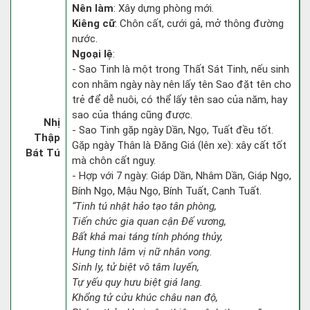
Nên làm
: Xây dựng phòng mới.
Kiêng cữ
: Chôn cất, cưới gả, mở thông đường
nước.
Ngoại lệ
:
- Sao Tinh là một trong Thất Sát Tinh, nếu sinh
con nhằm ngày này nên lấy tên Sao đặt tên cho
trẻ để dễ nuôi, có thể lấy tên sao của năm, hay
sao của tháng cũng được.
Nhị
- Sao Tinh gặp ngày Dần, Ngọ, Tuất đều tốt.
Thập
Gặp ngày Thân là Đăng Giá (lên xe): xây cất tốt
Bát Tú
mà chôn cất nguy.
- Hợp với 7 ngày: Giáp Dần, Nhâm Dần, Giáp Ngọ,
Bính Ngọ, Mậu Ngọ, Bính Tuất, Canh Tuất.
“Tinh tú nhật hảo tạo tân phòng,
Tiến chức gia quan cận Đế vương,
Bất khả mai táng tính phóng thủy,
Hung tinh lâm vị nữ nhân vong.
Sinh ly, tử biệt vô tâm luyến,
Tự yếu quy hưu biệt giá lang.
Khổng tử cửu khúc châu nan độ,