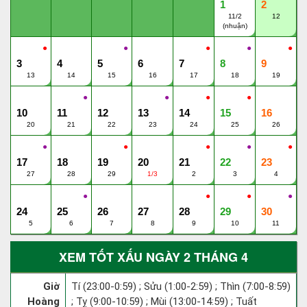
1
2
11/2
12
(nhuận)
●
●
●
●
●
3
4
5
6
7
8
9
13
14
15
16
17
18
19
●
●
●
●
10
11
12
13
14
15
16
20
21
22
23
24
25
26
●
●
●
●
●
17
18
19
20
21
22
23
27
28
29
1/3
2
3
4
●
●
●
●
24
25
26
27
28
29
30
5
6
7
8
9
10
11
XEM TỐT XẤU NGÀY 2 THÁNG 4
Giờ
Tí (23:00-0:59) ; Sửu (1:00-2:59) ; Thìn (7:00-8:59)
Hoàng
; Tỵ (9:00-10:59) ; Mùi (13:00-14:59) ; Tuất