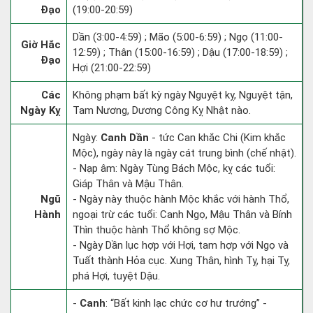
Đạo
(19:00-20:59)
Dần (3:00-4:59) ; Mão (5:00-6:59) ; Ngọ (11:00-
Giờ Hắc
12:59) ; Thân (15:00-16:59) ; Dậu (17:00-18:59) ;
Đạo
Hợi (21:00-22:59)
Các
Không phạm bất kỳ ngày Nguyệt kỵ, Nguyệt tận,
Ngày Kỵ
Tam Nương, Dương Công Kỵ Nhật nào.
Ngày:
Canh Dần
- tức Can khắc Chi (Kim khắc
Mộc), ngày này là ngày cát trung bình (chế nhật).
- Nạp âm: Ngày Tùng Bách Mộc, kỵ các tuổi:
Giáp Thân và Mậu Thân.
Ngũ
- Ngày này thuộc hành Mộc khắc với hành Thổ,
Hành
ngoại trừ các tuổi: Canh Ngọ, Mậu Thân và Bính
Thìn thuộc hành Thổ không sợ Mộc.
- Ngày Dần lục hợp với Hợi, tam hợp với Ngọ và
Tuất thành Hỏa cục. Xung Thân, hình Tỵ, hại Tỵ,
phá Hợi, tuyệt Dậu.
-
Canh
: “Bất kinh lạc chức cơ hư trướng” -