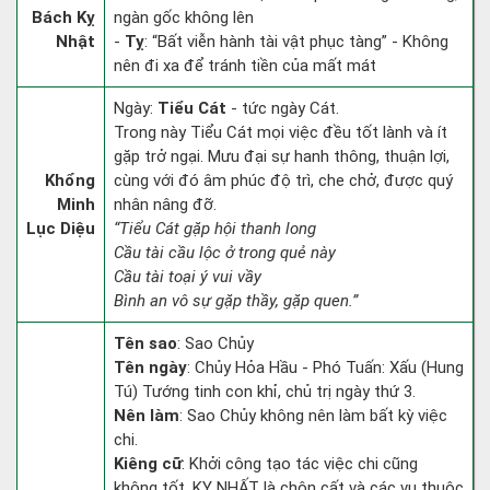
Bách Kỵ
ngàn gốc không lên
Nhật
-
Tỵ
: “Bất viễn hành tài vật phục tàng” - Không
nên đi xa để tránh tiền của mất mát
Ngày:
Tiểu Cát
- tức ngày Cát.
Trong này Tiểu Cát mọi việc đều tốt lành và ít
gặp trở ngại. Mưu đại sự hanh thông, thuận lợi,
Khổng
cùng với đó âm phúc độ trì, che chở, được quý
Minh
nhân nâng đỡ.
Lục Diệu
“Tiểu Cát gặp hội thanh long
Cầu tài cầu lộc ở trong quẻ này
Cầu tài toại ý vui vầy
Bình an vô sự gặp thầy, gặp quen.”
Tên sao
: Sao Chủy
Tên ngày
: Chủy Hỏa Hầu - Phó Tuấn: Xấu (Hung
Tú) Tướng tinh con khỉ, chủ trị ngày thứ 3.
Nên làm
: Sao Chủy không nên làm bất kỳ việc
chi.
Kiêng cữ
: Khởi công tạo tác việc chi cũng
không tốt. KỴ NHẤT là chôn cất và các vụ thuộc