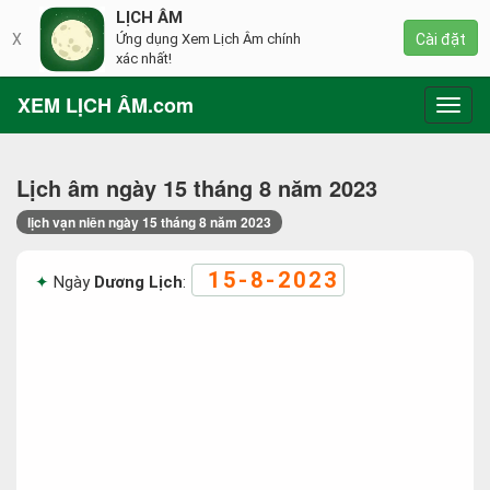
LỊCH ÂM
X
Ứng dụng Xem Lịch Âm chính
Cài đặt
xác nhất!
XEM LỊCH ÂM.com
Toggl
navig
Lịch âm ngày 15 tháng 8 năm 2023
lịch vạn niên ngày 15 tháng 8 năm 2023
15-8-2023
Ngày
Dương Lịch
: