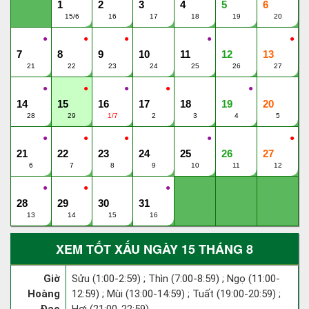
1
2
3
4
5
6
15/6
16
17
18
19
20
●
●
●
●
●
7
8
9
10
11
12
13
21
22
23
24
25
26
27
●
●
●
●
●
14
15
16
17
18
19
20
28
29
1/7
2
3
4
5
●
●
●
●
●
21
22
23
24
25
26
27
6
7
8
9
10
11
12
●
●
●
28
29
30
31
13
14
15
16
XEM TỐT XẤU NGÀY 15 THÁNG 8
Giờ
Sửu (1:00-2:59) ; Thìn (7:00-8:59) ; Ngọ (11:00-
Hoàng
12:59) ; Mùi (13:00-14:59) ; Tuất (19:00-20:59) ;