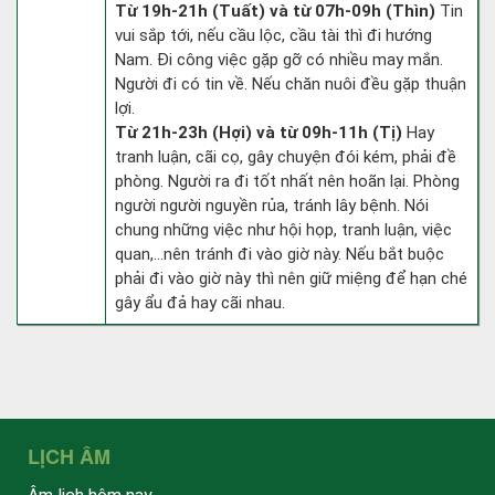
Từ 19h-21h (Tuất) và từ 07h-09h (Thìn)
Tin
vui sắp tới, nếu cầu lộc, cầu tài thì đi hướng
Nam. Đi công việc gặp gỡ có nhiều may mắn.
Người đi có tin về. Nếu chăn nuôi đều gặp thuận
lợi.
Từ 21h-23h (Hợi) và từ 09h-11h (Tị)
Hay
tranh luận, cãi cọ, gây chuyện đói kém, phải đề
phòng. Người ra đi tốt nhất nên hoãn lại. Phòng
người người nguyền rủa, tránh lây bệnh. Nói
chung những việc như hội họp, tranh luận, việc
quan,…nên tránh đi vào giờ này. Nếu bắt buộc
phải đi vào giờ này thì nên giữ miệng để hạn ché
gây ẩu đả hay cãi nhau.
LỊCH ÂM