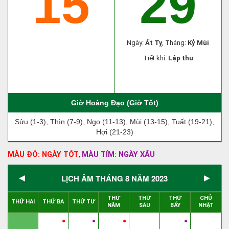
15
29
Ngày:
Ất Tỵ
, Tháng:
Kỷ Mùi
Tiết khí:
Lập thu
Giờ Hoàng Đạo (Giờ Tốt)
Sửu (1-3), Thìn (7-9), Ngọ (11-13), Mùi (13-15), Tuất (19-21),
Hợi (21-23)
MÀU ĐỎ: NGÀY TỐT
MÀU TÍM: NGÀY XẤU
,
◄
►
LỊCH ÂM THÁNG 8 NĂM 2023
THỨ
THỨ
THỨ
CHỦ
THỨ HAI
THỨ BA
THỨ TƯ
NĂM
SÁU
BẨY
NHẬT
●
●
●
●