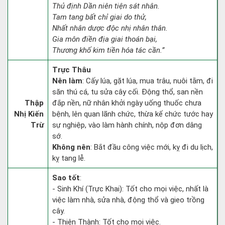
Thủ định Dần niên tiện sát nhân.
Tam tang bất chỉ giai do thử,
Nhất nhân dược độc nhị nhân thân.
Gia môn điền địa giai thoán bại,
Thương khố kim tiền hóa tác cần.”
Trực Thâu
Nên làm
: Cấy lúa, gặt lúa, mua trâu, nuôi tằm, đi
săn thú cá, tu sửa cây cối. Động thổ, san nền
Thập
đắp nền, nữ nhân khởi ngày uống thuốc chưa
Nhị Kiến
bệnh, lên quan lãnh chức, thừa kế chức tước hay
Trừ
sự nghiệp, vào làm hành chính, nộp đơn dâng
sớ.
Không nên
: Bắt đầu công việc mới, kỵ đi du lịch,
kỵ tang lễ.
Sao tốt
:
- Sinh Khí (Trực Khai): Tốt cho mọi việc, nhất là
việc làm nhà, sửa nhà, động thổ và gieo trồng
cây.
- Thiên Thành: Tốt cho mọi việc.