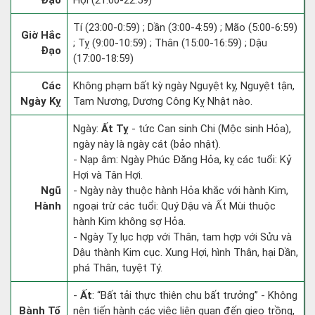
Đạo
Hợi (21:00-22:59)
Tí (23:00-0:59) ; Dần (3:00-4:59) ; Mão (5:00-6:59)
Giờ Hắc
; Tỵ (9:00-10:59) ; Thân (15:00-16:59) ; Dậu
Đạo
(17:00-18:59)
Các
Không phạm bất kỳ ngày Nguyệt kỵ, Nguyệt tận,
Ngày Kỵ
Tam Nương, Dương Công Kỵ Nhật nào.
Ngày:
Ất Tỵ
- tức Can sinh Chi (Mộc sinh Hỏa),
ngày này là ngày cát (bảo nhật).
- Nạp âm: Ngày Phúc Đăng Hỏa, kỵ các tuổi: Kỷ
Hợi và Tân Hợi.
Ngũ
- Ngày này thuộc hành Hỏa khắc với hành Kim,
Hành
ngoại trừ các tuổi: Quý Dậu và Ất Mùi thuộc
hành Kim không sợ Hỏa.
- Ngày Tỵ lục hợp với Thân, tam hợp với Sửu và
Dậu thành Kim cục. Xung Hợi, hình Thân, hại Dần,
phá Thân, tuyệt Tý.
-
Ất
: “Bất tải thực thiên chu bất trưởng” - Không
Bành Tổ
nên tiến hành các việc liên quan đến gieo trồng,