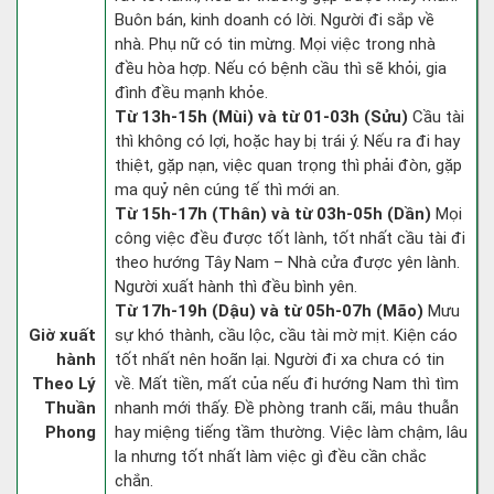
Buôn bán, kinh doanh có lời. Người đi sắp về
nhà. Phụ nữ có tin mừng. Mọi việc trong nhà
đều hòa hợp. Nếu có bệnh cầu thì sẽ khỏi, gia
đình đều mạnh khỏe.
Từ 13h-15h (Mùi) và từ 01-03h (Sửu)
Cầu tài
thì không có lợi, hoặc hay bị trái ý. Nếu ra đi hay
thiệt, gặp nạn, việc quan trọng thì phải đòn, gặp
ma quỷ nên cúng tế thì mới an.
Từ 15h-17h (Thân) và từ 03h-05h (Dần)
Mọi
công việc đều được tốt lành, tốt nhất cầu tài đi
theo hướng Tây Nam – Nhà cửa được yên lành.
Người xuất hành thì đều bình yên.
Từ 17h-19h (Dậu) và từ 05h-07h (Mão)
Mưu
Giờ xuất
sự khó thành, cầu lộc, cầu tài mờ mịt. Kiện cáo
hành
tốt nhất nên hoãn lại. Người đi xa chưa có tin
Theo Lý
về. Mất tiền, mất của nếu đi hướng Nam thì tìm
Thuần
nhanh mới thấy. Đề phòng tranh cãi, mâu thuẫn
Phong
hay miệng tiếng tầm thường. Việc làm chậm, lâu
la nhưng tốt nhất làm việc gì đều cần chắc
chắn.