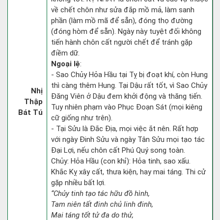
về chết chôn như sửa đắp mồ mả, làm sanh
phần (làm mồ mã để sẵn), đóng thọ đường
(đóng hòm để sẵn). Ngày này tuyệt đối không
tiến hành chôn cất người chết để tránh gặp
điềm dữ.
Ngoại lệ
:
- Sao Chủy Hỏa Hầu tại Tỵ bị đoạt khí, còn Hung
thì càng thêm Hung. Tại Dậu rất tốt, vì Sao Chủy
Nhị
Đăng Viên ở Dậu đem khởi động và thăng tiến.
Thập
Tuy nhiên phạm vào Phục Đoạn Sát (mọi kiêng
Bát Tú
cữ giống như trên).
- Tại Sửu là Đắc Địa, mọi việc ắt nên. Rất hợp
với ngày Đinh Sửu và ngày Tân Sửu mọi tạo tác
Đại Lợi, nếu chôn cất Phú Quý song toàn.
Chủy: Hỏa Hầu (con khỉ): Hỏa tinh, sao xấu.
Khắc Kỵ xây cất, thưa kiện, hay mai táng. Thi cử
gặp nhiều bất lợi.
“Chủy tinh tạo tác hữu đồ hình,
Tam niên tất đinh chủ linh đinh,
Mai táng tốt tử đa do thử,