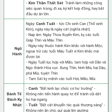
-
Kim Thần Thất Sát
: Tránh làm những công
việc quan trọng, đi xa, ký kết hợp đồng, hay bắt
đầu dự án lớn...
Ngày:
Canh Tuất
- tức Chi sinh Can (Thổ sinh
Kim), ngày này là ngày cát (nghĩa nhật).
- Nạp âm: Ngày Thoa Xuyến Kim, kỵ các tuổi:
Giáp Thìn và Mậu Thìn.
- Ngày này thuộc hành Kim khắc với hành Mộc,
Ngũ
ngoại trừ các tuổi: Mậu Tuất vì Kim khắc mà
Hành
được lợi.
- Ngày Tuất lục hợp với Mão, tam hợp với Dần và
Ngọ thành Hỏa cục. Xung Thìn, hình Mùi, hại Dậu,
phá Mùi, tuyệt Thìn.
- Tam Sát kỵ mệnh các tuổi Hợi, Mão, Mùi.
-
Canh
: “Bất kinh lạc chức cơ hư trướng” -
Bành Tổ
Không nên tiến hành quay tơ để tránh cũi dệt
Bách Kỵ
hư hại ngang
Nhật
-
Tuất
: “Bất cật khuyển tác quái thượng sàng” -
Không nên ăn chó, quỉ quái lên giường