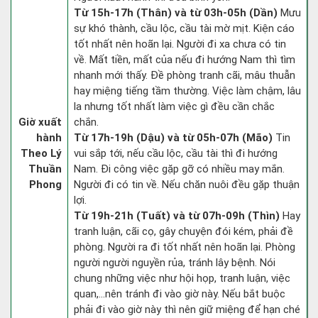
Từ 15h-17h (Thân) và từ 03h-05h (Dần)
Mưu
sự khó thành, cầu lộc, cầu tài mờ mịt. Kiện cáo
tốt nhất nên hoãn lại. Người đi xa chưa có tin
về. Mất tiền, mất của nếu đi hướng Nam thì tìm
nhanh mới thấy. Đề phòng tranh cãi, mâu thuẫn
hay miệng tiếng tầm thường. Việc làm chậm, lâu
la nhưng tốt nhất làm việc gì đều cần chắc
Giờ xuất
chắn.
hành
Từ 17h-19h (Dậu) và từ 05h-07h (Mão)
Tin
Theo Lý
vui sắp tới, nếu cầu lộc, cầu tài thì đi hướng
Thuần
Nam. Đi công việc gặp gỡ có nhiều may mắn.
Phong
Người đi có tin về. Nếu chăn nuôi đều gặp thuận
lợi.
Từ 19h-21h (Tuất) và từ 07h-09h (Thìn)
Hay
tranh luận, cãi cọ, gây chuyện đói kém, phải đề
phòng. Người ra đi tốt nhất nên hoãn lại. Phòng
người người nguyền rủa, tránh lây bệnh. Nói
chung những việc như hội họp, tranh luận, việc
quan,…nên tránh đi vào giờ này. Nếu bắt buộc
phải đi vào giờ này thì nên giữ miệng để hạn ché