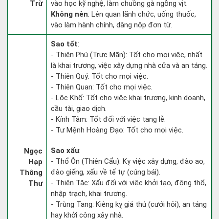
Trừ
vào học kỹ nghệ, làm chuồng gà ngỗng vịt.
Không nên
: Lên quan lãnh chức, uống thuốc,
vào làm hành chính, dâng nộp đơn từ.
Sao tốt
:
- Thiên Phú (Trực Mãn): Tốt cho mọi việc, nhất
là khai trương, việc xây dựng nhà cửa và an táng.
- Thiên Quý: Tốt cho mọi việc.
- Thiên Quan: Tốt cho mọi việc.
- Lộc Khố: Tốt cho việc khai trương, kinh doanh,
cầu tài, giao dịch.
- Kính Tâm: Tốt đối với việc tang lễ.
- Tư Mệnh Hoàng Đạo: Tốt cho mọi việc.
Sao xấu
:
Ngọc
- Thổ Ôn (Thiên Cẩu): Kỵ việc xây dựng, đào ao,
Hạp
đào giếng, xấu về tế tự (cúng bái).
Thông
- Thiên Tặc: Xấu đối với việc khởi tạo, động thổ,
Thư
nhập trạch, khai trương.
- Trùng Tang: Kiêng kỵ giá thú (cưới hỏi), an táng
hay khởi công xây nhà.