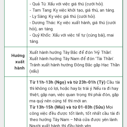
- Quả Tú: Xấu với việc giá thú (cưới hỏi).
- Tam Tang: Kỵ việc khởi tạo, giá thú, an táng.
- Ly Sàng: Kỵ việc giá thú (cưới hỏi).
- Dương Thác: Kỵ việc xuất hành, giá thú (cưới
hỏi), an táng.
- Quỷ Khốc: Xấu với việc tế tự (cúng bái), mai
táng.
Xuất hành hướng Tây Bắc để đón 'Hỷ Thần'.
Hướng
Xuất hành hướng Tây Nam để đón 'Tài Thần'.
xuất
Tránh xuất hành hướng Đông Bắc gặp Hạc Thần
hành
(xấu)
Từ 11h-13h (Ngọ) và từ 23h-01h (Tý)
Cầu tài
thì không có lợi, hoặc hay bị trái ý. Nếu ra đi hay
thiệt, gặp nạn, việc quan trọng thì phải đòn, gặp
ma quỷ nên cúng tế thì mới an.
Từ 13h-15h (Mùi) và từ 01-03h (Sửu)
Mọi
công việc đều được tốt lành, tốt nhất cầu tài đi
theo hướng Tây Nam – Nhà cửa được yên lành.
Người xuất hành thì đều bình yên.