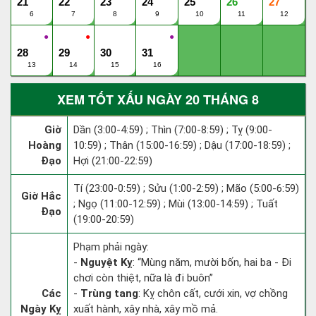
21
22
23
24
25
26
27
6
7
8
9
10
11
12
●
●
●
28
29
30
31
13
14
15
16
XEM TỐT XẤU NGÀY 20 THÁNG 8
Giờ
Dần (3:00-4:59) ; Thìn (7:00-8:59) ; Tỵ (9:00-
Hoàng
10:59) ; Thân (15:00-16:59) ; Dậu (17:00-18:59) ;
Đạo
Hợi (21:00-22:59)
Tí (23:00-0:59) ; Sửu (1:00-2:59) ; Mão (5:00-6:59)
Giờ Hắc
; Ngọ (11:00-12:59) ; Mùi (13:00-14:59) ; Tuất
Đạo
(19:00-20:59)
Phạm phải ngày:
-
Nguyệt Kỵ
: “Mùng năm, mười bốn, hai ba - Đi
chơi còn thiệt, nữa là đi buôn”
Các
-
Trùng tang
: Kỵ chôn cất, cưới xin, vợ chồng
Ngày Kỵ
xuất hành, xây nhà, xây mồ mả.