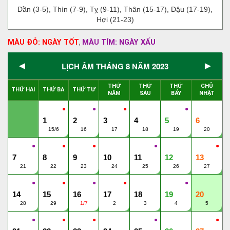
Dần (3-5), Thìn (7-9), Tỵ (9-11), Thân (15-17), Dậu (17-19),
Hợi (21-23)
MÀU ĐỎ: NGÀY TỐT
MÀU TÍM: NGÀY XẤU
,
◄
►
LỊCH ÂM THÁNG 8 NĂM 2023
THỨ
THỨ
THỨ
CHỦ
THỨ HAI
THỨ BA
THỨ TƯ
NĂM
SÁU
BẨY
NHẬT
●
●
●
●
1
2
3
4
5
6
15/6
16
17
18
19
20
●
●
●
●
●
7
8
9
10
11
12
13
21
22
23
24
25
26
27
●
●
●
●
●
14
15
16
17
18
19
20
28
29
1/7
2
3
4
5
●
●
●
●
●