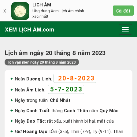
LỊCH ÂM
X
Ứng dụng Xem Lịch Âm chính
Cài đặt
xác nhất!
XEM LỊCH ÂM.com
Toggl
navig
Lịch âm ngày 20 tháng 8 năm 2023
lịch vạn niên ngày 20 tháng 8 năm 2023
20-8-2023
Ngày
Dương Lịch
:
5-7-2023
Ngày
Âm Lịch
:
Ngày trong tuần:
Chủ Nhật
Ngày
Canh Tuất
tháng
Canh Thân
năm
Quý Mão
Ngày
Đạo Tặc
: rất xấu, xuất hành bị hại, mất của
Giờ
Hoàng Đạo
: Dần (3-5), Thìn (7-9), Tỵ (9-11), Thân