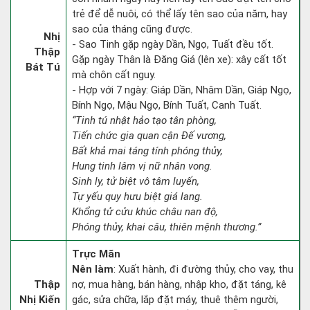
trẻ để dễ nuôi, có thể lấy tên sao của năm, hay
sao của tháng cũng được.
Nhị
- Sao Tinh gặp ngày Dần, Ngọ, Tuất đều tốt.
Thập
Gặp ngày Thân là Đăng Giá (lên xe): xây cất tốt
Bát Tú
mà chôn cất nguy.
- Hợp với 7 ngày: Giáp Dần, Nhâm Dần, Giáp Ngọ,
Bính Ngọ, Mậu Ngọ, Bính Tuất, Canh Tuất.
“Tinh tú nhật hảo tạo tân phòng,
Tiến chức gia quan cận Đế vương,
Bất khả mai táng tính phóng thủy,
Hung tinh lâm vị nữ nhân vong.
Sinh ly, tử biệt vô tâm luyến,
Tự yếu quy hưu biệt giá lang.
Khổng tử cửu khúc châu nan độ,
Phóng thủy, khai câu, thiên mệnh thương.”
Trực Mãn
Nên làm
: Xuất hành, đi đường thủy, cho vay, thu
Thập
nợ, mua hàng, bán hàng, nhập kho, đặt táng, kê
Nhị Kiến
gác, sửa chữa, lắp đặt máy, thuê thêm người,