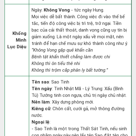
Ngày:
Không Vong
- tức ngày Hung.
Mọi việc dễ bất thành. Công việc đi vào thế bế
tắc, tiến độ công việc bị trì trệ, trở ngại. Tiền
bạc của cải thất thoát, danh vọng cũng uy tín bị
Khổng
giảm xuống. Là một ngày xấu về mọi mặt, nên
Minh
tránh để hạn chế mưu sự khó thành công như ý.
Lục Diệu
“Không Vong gặp quẻ khẩn cần
Bệnh tật khẩn thiết chẳng làm được chi
Không thì ôn tiểu thê nhi
Không thì trộm cắp phân ly bất tường.”
Tên sao
: Sao Tinh
Tên ngày
: Tinh Nhật Mã - Lý Trung: Xấu (Bình
Tú) Tướng tinh con ngựa, chủ trị ngày chủ nhật.
Nên làm
: Xây dựng phòng mới.
Kiêng cữ
: Chôn cất, cưới gả, mở thông đường
nước.
Ngoại lệ
:
- Sao Tinh là một trong Thất Sát Tinh, nếu sinh
con nhằm ngày này nên lấy tên Sao đặt tên cho