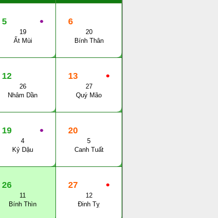
5
●
6
19
20
Ất Mùi
Bính Thân
12
13
●
26
27
Nhâm Dần
Quý Mão
19
●
20
4
5
Kỷ Dậu
Canh Tuất
26
27
●
11
12
Bính Thìn
Đinh Tỵ