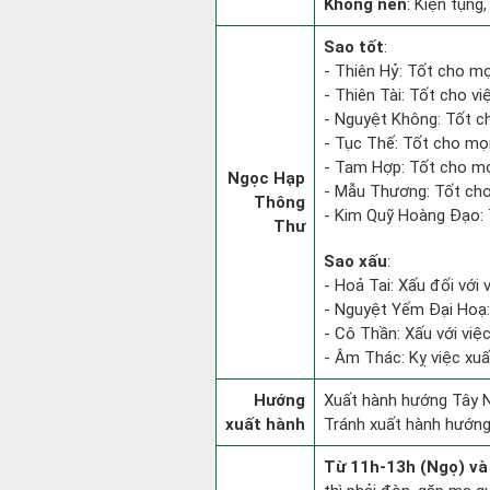
Không nên
: Kiện tụng,
Sao tốt
:
- Thiên Hỷ: Tốt cho mọi
- Thiên Tài: Tốt cho việ
- Nguyệt Không: Tốt ch
- Tục Thế: Tốt cho mọi 
- Tam Hợp: Tốt cho mọ
Ngọc Hạp
- Mẫu Thương: Tốt cho 
Thông
- Kim Quỹ Hoàng Đạo: T
Thư
Sao xấu
:
- Hoả Tai: Xấu đối với 
- Nguyệt Yếm Đại Hoạ: X
- Cô Thần: Xấu với việc 
- Âm Thác: Kỵ việc xuất
Hướng
Xuất hành hướng Tây N
xuất hành
Tránh xuất hành hướng
Từ 11h-13h (Ngọ) và