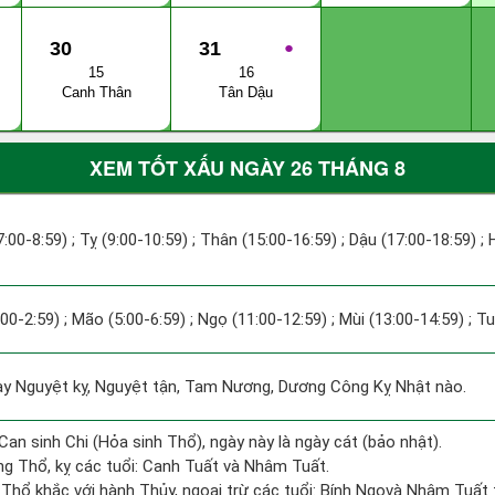
30
31
●
15
16
Canh Thân
Tân Dậu
XEM TỐT XẤU NGÀY 26 THÁNG 8
7:00-8:59) ; Tỵ (9:00-10:59) ; Thân (15:00-16:59) ; Dậu (17:00-18:59) ; 
:00-2:59) ; Mão (5:00-6:59) ; Ngọ (11:00-12:59) ; Mùi (13:00-14:59) ; T
 Nguyệt kỵ, Nguyệt tận, Tam Nương, Dương Công Kỵ Nhật nào.
Can sinh Chi (Hỏa sinh Thổ), ngày này là ngày cát (bảo nhật).
ng Thổ, kỵ các tuổi: Canh Tuất và Nhâm Tuất.
 Thổ khắc với hành Thủy, ngoại trừ các tuổi: Bính Ngọvà Nhâm Tuất