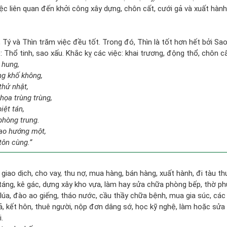
ệc liên quan đến khởi công xây dựng, chôn cất, cưới gả và xuất hà
 Tý và Thìn trăm việc đều tốt. Trong đó, Thìn là tốt hơn hết bởi Sa
 Thổ tinh, sao xấu. Khắc kỵ các việc: khai trương, động thổ, chôn cấ
 hung,
ng khố không,
thử nhật,
họa trùng trùng,
iệt tán,
phòng trung.
tạo hướng một,
tôn cùng.”
 giao dịch, cho vay, thu nợ, mua hàng, bán hàng, xuất hành, đi tàu t
táng, kê gác, dựng xây kho vựa, làm hay sửa chữa phòng bếp, thờ p
 lúa, đào ao giếng, tháo nước, cầu thầy chữa bệnh, mua gia súc, các
gả, kết hôn, thuê người, nộp đơn dâng sớ, học kỹ nghệ, làm hoặc sửa 
.