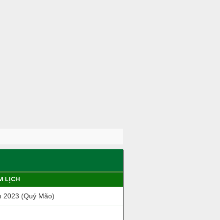
M LỊCH
 2023 (Quý Mão)