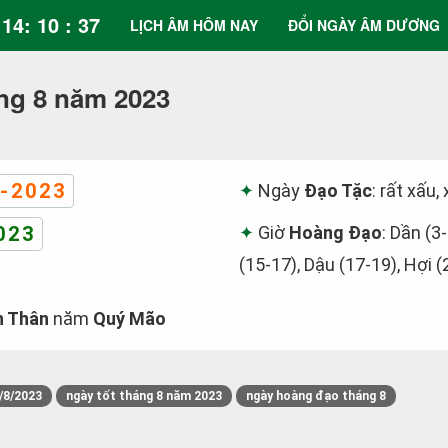
14: 10 : 37
LỊCH ÂM HÔM NAY
ĐỔI NGÀY ÂM DƯƠNG
ng 8 năm 2023
-2023
Ngày
Đạo Tặc
: rất xấu,
023
Giờ
Hoàng Đạo
: Dần (3-
(15-17), Dậu (17-19), Hợi (
h Thân
năm
Quý Mão
/8/2023
ngày tốt tháng 8 năm 2023
ngày hoàng đạo tháng 8