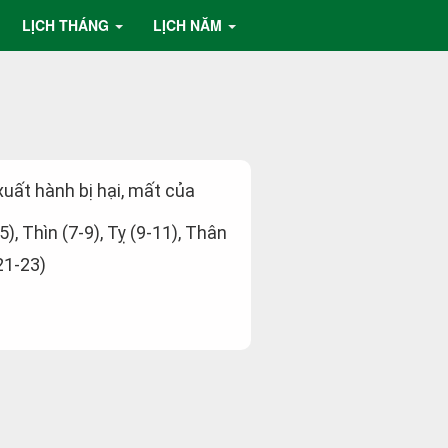
LỊCH THÁNG
LỊCH NĂM
 xuất hành bị hại, mất của
5), Thìn (7-9), Tỵ (9-11), Thân
21-23)