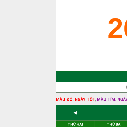
2
MÀU ĐỎ: NGÀY TỐT
MÀU TÍM: NGÀ
,
◄
THỨ HAI
THỨ BA