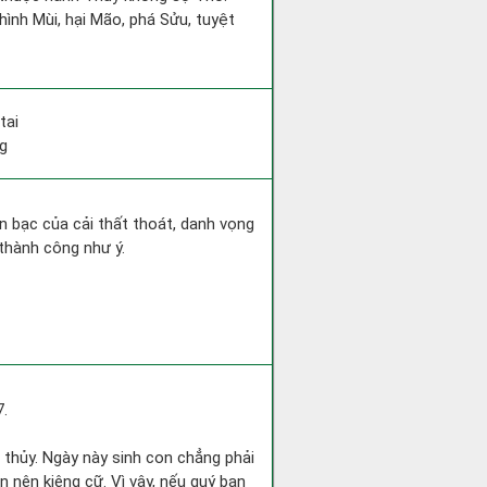
hình Mùi, hại Mão, phá Sửu, tuyệt
tai
ng
iền bạc của cải thất thoát, danh vọng
thành công như ý.
7.
 thủy. Ngày này sinh con chẳng phải
n nên kiêng cữ. Vì vậy, nếu quý bạn