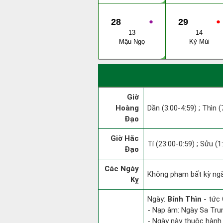
28
●
29
●
13
14
Mậu Ngọ
Kỷ Mùi
Giờ
Hoàng
Dần (3:00-4:59) ; Thìn (
Đạo
Giờ Hắc
Tí (23:00-0:59) ; Sửu (1
Đạo
Các Ngày
Không phạm bất kỳ ngày
Kỵ
Ngày:
Bính Thìn
- tức 
- Nạp âm: Ngày Sa Tru
- Ngày này thuộc hành