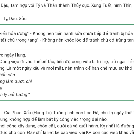
i Dậu, tam hợp với Tý và Thân thành Thủy cục. Xung Tuất, hình Thìn, 
 Tỵ, Dậu, Sửu.
t kiến hỏa ương” - Không nên tiến hành sửa chữa bếp để tránh bị hỏa 
 tất chủ trọng tang” - Không nên khóc lóc để tránh chủ có trùng ta
ức ngày Hung.
Công việc đi vào thế bế tắc, tiến độ công việc bị trì trệ, trở ngại. T
ống. Là một ngày xấu về mọi mặt, nên tránh để hạn chế mưu sự khó 
hẩn cần
ẳng làm được chi
hi
 ly bất tường.”
 - Giả Phục: Xấu (Hung Tú) Tướng tinh con Lạc Đà, chủ trị ngày thứ 
hung, không hợp để làm bất kỳ công việc trọng đại nào.
hởi công xây dựng, chôn cất, cưới gả và xuất hành. Kỵ nhất là đường
c cho con. Đây chỉ là liệt kê các việc Đại Kỵ, còn các việc khác vẫ