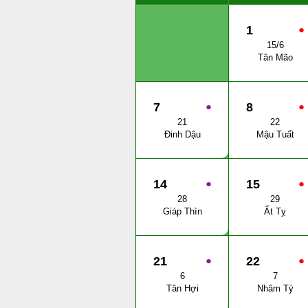
1
●
15/6
Tân Mão
7
●
8
●
21
22
Đinh Dậu
Mậu Tuất
14
●
15
●
28
29
Giáp Thìn
Ất Tỵ
21
●
22
●
6
7
Tân Hợi
Nhâm Tý