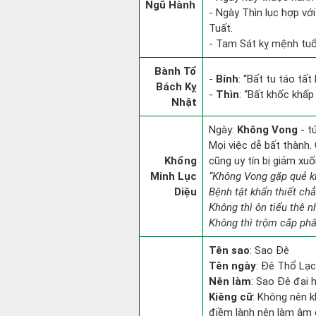
Ngũ Hành
- Ngày Thìn lục hợp vớ
Tuất.
- Tam Sát kỵ mệnh tuổi
Bành Tổ
-
Bính
: “Bất tu táo tấ
Bách Kỵ
-
Thìn
: “Bất khốc khấp
Nhật
Ngày:
Không Vong
- t
Mọi việc dễ bất thành. 
Khổng
cũng uy tín bị giảm xu
Minh Lục
“Không Vong gặp quẻ k
Diệu
Bệnh tật khẩn thiết ch
Không thì ôn tiểu thê n
Không thì trộm cắp phân
Tên sao
: Sao Đê
Tên ngày
: Đê Thổ Lạc
Nên làm
: Sao Đê đại 
Kiêng cữ
: Không nên k
điềm lành nên làm âm đứ