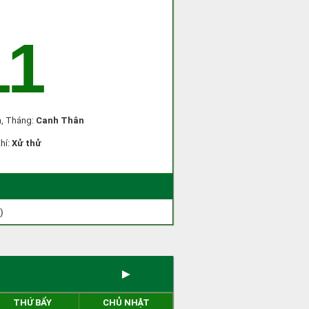
11
n
, Tháng:
Canh Thân
khí:
Xử thử
)
►
THỨ BẨY
CHỦ NHẬT