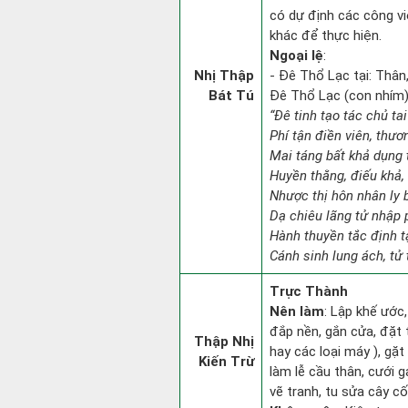
có dự định các công vi
khác để thực hiện.
Ngoại lệ
:
Nhị Thập
- Đê Thổ Lạc tại: Thân,
Bát Tú
Đê Thổ Lạc (con nhím):
“Đê tinh tạo tác chủ tai
Phí tận điền viên, thươ
Mai táng bất khả dụng 
Huyền thằng, điếu khả, 
Nhược thị hôn nhân ly b
Dạ chiêu lãng tử nhập 
Hành thuyền tắc định 
Cánh sinh lung ách, tử 
Trực Thành
Nên làm
: Lập khế ước,
đắp nền, gắn cửa, đặt 
Thập Nhị
hay các loại máy ), gặt
Kiến Trừ
làm lễ cầu thân, cưới 
vẽ tranh, tu sửa cây cối