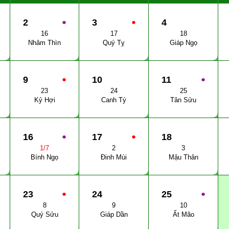
2
●
3
●
4
16
17
18
Nhâm Thìn
Quý Tỵ
Giáp Ngọ
9
●
10
11
●
23
24
25
Kỷ Hợi
Canh Tý
Tân Sửu
16
●
17
●
18
1/7
2
3
Bính Ngọ
Đinh Mùi
Mậu Thân
23
●
24
25
●
8
9
10
Quý Sửu
Giáp Dần
Ất Mão