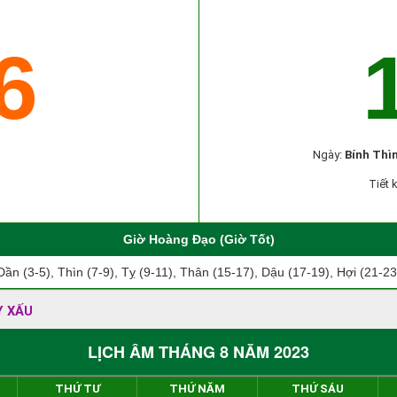
6
Ngày:
Bính Thì
Tiết 
Giờ Hoàng Đạo (Giờ Tốt)
Dần (3-5), Thìn (7-9), Tỵ (9-11), Thân (15-17), Dậu (17-19), Hợi (21-23
Y XẤU
LỊCH ÂM THÁNG 8 NĂM 2023
THỨ TƯ
THỨ NĂM
THỨ SÁU