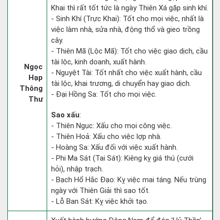
Khai thì rất tốt tức là ngày Thiên Xá gặp sinh khí.
- Sinh Khí (Trực Khai): Tốt cho mọi việc, nhất là
việc làm nhà, sửa nhà, động thổ và gieo trồng
cây.
- Thiên Mã (Lộc Mã): Tốt cho việc giao dịch, cầu
tài lộc, kinh doanh, xuất hành.
Ngọc
- Nguyệt Tài: Tốt nhất cho việc xuất hành, cầu
Hạp
tài lộc, khai trương, di chuyển hay giao dịch.
Thông
- Đại Hồng Sa: Tốt cho mọi việc.
Thư
Sao xấu
:
- Thiên Ngục: Xấu cho mọi công việc.
- Thiên Hoả: Xấu cho việc lợp nhà.
- Hoàng Sa: Xấu đối với việc xuất hành.
- Phi Ma Sát (Tai Sát): Kiêng kỵ giá thú (cưới
hỏi), nhập trạch.
- Bạch Hổ Hắc Đạo: Kỵ việc mai táng. Nếu trùng
ngày với Thiên Giải thì sao tốt.
- Lỗ Ban Sát: Kỵ việc khởi tạo.