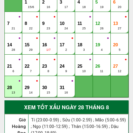
1
2
3
4
5
6
15/6
16
17
18
19
20
●
●
●
●
●
7
8
9
10
11
12
13
21
22
23
24
25
26
27
●
●
●
●
●
14
15
16
17
18
19
20
28
29
1/7
2
3
4
5
●
●
●
●
●
21
22
23
24
25
26
27
6
7
8
9
10
11
12
●
●
●
28
29
30
31
13
14
15
16
XEM TỐT XẤU NGÀY 28 THÁNG 8
Giờ
Tí (23:00-0:59) ; Sửu (1:00-2:59) ; Mão (5:00-6:59)
Hoàng
; Ngọ (11:00-12:59) ; Thân (15:00-16:59) ; Dậu