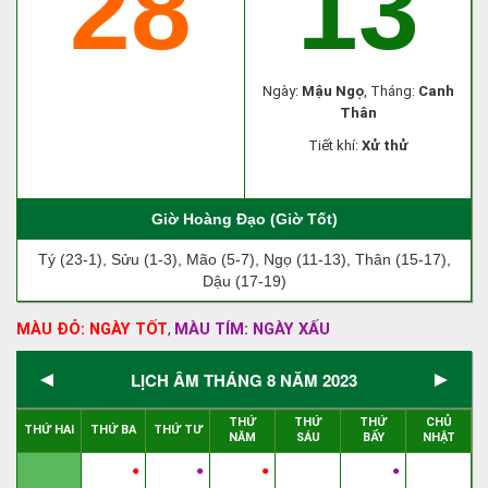
28
13
Ngày:
Mậu Ngọ
, Tháng:
Canh
Thân
Tiết khí:
Xử thử
Giờ Hoàng Đạo (Giờ Tốt)
Tý (23-1), Sửu (1-3), Mão (5-7), Ngọ (11-13), Thân (15-17),
Dậu (17-19)
MÀU ĐỎ: NGÀY TỐT
MÀU TÍM: NGÀY XẤU
,
◄
►
LỊCH ÂM THÁNG 8 NĂM 2023
THỨ
THỨ
THỨ
CHỦ
THỨ HAI
THỨ BA
THỨ TƯ
NĂM
SÁU
BẨY
NHẬT
●
●
●
●