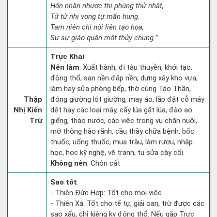
Hôn nhân nhược thị phùng thử nhật,
Tử tử nhi vong tự mãn hung.
Tam niên chi nội liên tạo họa,
Sự sự giáo quân một thủy chung.”
Trực Khai
Nên làm
: Xuất hành, đi tàu thuyền, khởi tạo,
động thổ, san nền đắp nền, dựng xây kho vựa,
làm hay sửa phòng bếp, thờ cúng Táo Thần,
Thập
đóng giường lót giường, may áo, lắp đặt cỗ máy
Nhị Kiến
dệt hay các loại máy, cấy lúa gặt lúa, đào ao
Trừ
giếng, tháo nước, các việc trong vụ chăn nuôi,
mở thông hào rãnh, cầu thầy chữa bệnh, bốc
thuốc, uống thuốc, mua trâu, làm rượu, nhập
học, học kỹ nghệ, vẽ tranh, tu sửa cây cối.
Không nên
: Chôn cất
Sao tốt
:
- Thiên Đức Hợp: Tốt cho mọi việc.
- Thiên Xá: Tốt cho tế tự, giải oan, trừ được các
sao xấu, chỉ kiêng kỵ động thổ. Nếu gặp Trực