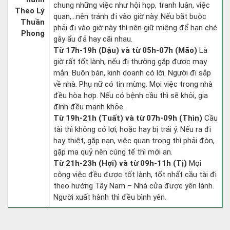
chung những việc như hội họp, tranh luận, việc
Theo Lý
quan,…nên tránh đi vào giờ này. Nếu bắt buộc
Thuần
phải đi vào giờ này thì nên giữ miệng để hạn ché
Phong
gây ẩu đả hay cãi nhau.
Từ 17h-19h (Dậu) và từ 05h-07h (Mão)
Là
giờ rất tốt lành, nếu đi thường gặp được may
mắn. Buôn bán, kinh doanh có lời. Người đi sắp
về nhà. Phụ nữ có tin mừng. Mọi việc trong nhà
đều hòa hợp. Nếu có bệnh cầu thì sẽ khỏi, gia
đình đều mạnh khỏe.
Từ 19h-21h (Tuất) và từ 07h-09h (Thìn)
Cầu
tài thì không có lợi, hoặc hay bị trái ý. Nếu ra đi
hay thiệt, gặp nạn, việc quan trọng thì phải đòn,
gặp ma quỷ nên cúng tế thì mới an.
Từ 21h-23h (Hợi) và từ 09h-11h (Tị)
Mọi
công việc đều được tốt lành, tốt nhất cầu tài đi
theo hướng Tây Nam – Nhà cửa được yên lành.
Người xuất hành thì đều bình yên.