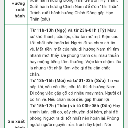
Xuất hành hướng Đông Nam để đón 'Hỷ Thần'.
Hướng
Xuất hành hướng Chính Nam để đón 'Tài Thần'.
xuất
Tránh xuất hành hướng Chính Đông gặp Hạc
hành
Thần (xấu)
Từ 11h-13h (Ngọ) và từ 23h-01h (Tý)
Mưu
sự khó thành, cầu lộc, cầu tài mờ mịt. Kiện cáo
tốt nhất nên hoãn lại. Người đi xa chưa có tin
về. Mất tiền, mất của nếu đi hướng Nam thì tìm
nhanh mới thấy. Đề phòng tranh cãi, mâu thuẫn
hay miệng tiếng tầm thường. Việc làm chậm, lâu
la nhưng tốt nhất làm việc gì đều cần chắc
chắn.
Từ 13h-15h (Mùi) và từ 01-03h (Sửu)
Tin vui
sắp tới, nếu cầu lộc, cầu tài thì đi hướng Nam.
Đi công việc gặp gỡ có nhiều may mắn. Người đi
có tin về. Nếu chăn nuôi đều gặp thuận lợi.
Từ 15h-17h (Thân) và từ 03h-05h (Dần)
Hay
tranh luận, cãi cọ, gây chuyện đói kém, phải đề
phòng. Người ra đi tốt nhất nên hoãn lại. Phòng
Giờ xuất
người người nguyền rủa, tránh lây bệnh. Nói
hành