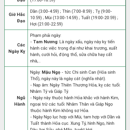
Đạo
(17:00-18:59)
Dần (3:00-4:59) ; Thìn (7:00-8:59) ; Tỵ (9:00-
Giờ Hắc
10:59) ; Mùi (13:00-14:59) ; Tuất (19:00-20:59) ;
Đạo
Hợi (21:00-22:59)
Phạm phải ngày:
-
Tam Nương
: Là ngày xấu, ngày này kỵ tiến
Các
hành các việc trọng đại như khai trương, xuất
Ngày Kỵ
hành, cưới hỏi, động thổ, sửa chữa hay cất
nhà,...
Ngày:
Mậu Ngọ
- tức Chi sinh Can (Hỏa sinh
Thổ), ngày này là ngày cát (nghĩa nhật).
- Nạp âm: Ngày Thiên Thượng Hỏa, kỵ các tuổi:
Nhâm Tý và Giáp Tý.
Ngũ
- Ngày này thuộc hành Hỏa khắc với hành Kim,
Hành
ngoại trừ các tuổi: Nhâm Thân và Giáp Ngọ
thuộc hành Kim không sợ Hỏa.
- Ngày Ngọ lục hợp với Mùi, tam hợp với Dần và
Tuất thành Hỏa cục. Xung Tý, hình Ngọ, hình
Dậu, hại Sửu, phá Mão, tuyệt Hợi.