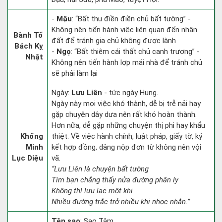
-
Mậu
: “Bất thụ điền điền chủ bất tường” -
Không nên tiến hành việc liên quan đến nhận
Bành Tổ
đất để tránh gia chủ không được lành
Bách Kỵ
-
Ngọ
: “Bất thiêm cái thất chủ canh trương” -
Nhật
Không nên tiến hành lợp mái nhà để tránh chủ
sẽ phải làm lại
Ngày:
Lưu Liên
- tức ngày Hung.
Ngày này mọi việc khó thành, dễ bị trễ nải hay
gặp chuyện dây dưa nên rất khó hoàn thành.
Hơn nữa, dễ gặp những chuyện thị phi hay khẩu
Khổng
thiệt. Về việc hành chính, luật pháp, giấy tờ, ký
Minh
kết hợp đồng, dâng nộp đơn từ không nên vội
Lục Diệu
vã.
“Lưu Liên là chuyện bất tường
Tìm bạn chẳng thấy nửa đường phân ly
Không thì lưu lạc một khi
Nhiều đường trắc trở nhiều khi nhọc nhằn.”
Tên sao
: Sao Tâm