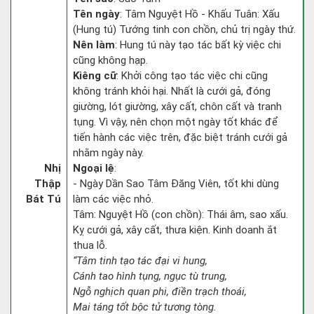
Tên ngày
: Tâm Nguyệt Hồ - Khấu Tuân: Xấu
(Hung tú) Tướng tinh con chồn, chủ trị ngày thứ.
Nên làm
: Hung tú này tạo tác bất kỳ việc chi
cũng không hạp.
Kiêng cữ
: Khởi công tạo tác việc chi cũng
không tránh khỏi hại. Nhất là cưới gả, đóng
giường, lót giường, xây cất, chôn cất và tranh
tụng. Vì vậy, nên chọn một ngày tốt khác để
tiến hành các việc trên, đặc biệt tránh cưới gả
nhằm ngày này.
Nhị
Ngoại lệ
:
Thập
- Ngày Dần Sao Tâm Đăng Viên, tốt khi dùng
Bát Tú
làm các việc nhỏ.
Tâm: Nguyệt Hồ (con chồn): Thái âm, sao xấu.
Kỵ cưới gả, xây cất, thưa kiện. Kinh doanh ắt
thua lỗ.
“Tâm tinh tạo tác đại vi hung,
Cánh tao hình tụng, ngục tù trung,
Ngỗ nghịch quan phi, điền trạch thoái,
Mai táng tốt bộc tử tương tòng.