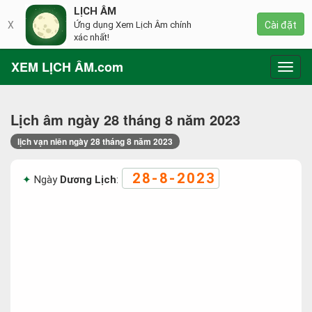
LỊCH ÂM
X
Ứng dụng Xem Lịch Âm chính
Cài đặt
xác nhất!
XEM LỊCH ÂM.com
Toggl
navig
Lịch âm ngày 28 tháng 8 năm 2023
lịch vạn niên ngày 28 tháng 8 năm 2023
28-8-2023
Ngày
Dương Lịch
: