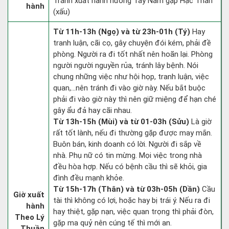
Tránh xuất hành hướng Tây Nam gặp Hạc Thần
hành
(xấu)
Từ 11h-13h (Ngọ) và từ 23h-01h (Tý)
Hay
tranh luận, cãi cọ, gây chuyện đói kém, phải đề
phòng. Người ra đi tốt nhất nên hoãn lại. Phòng
người người nguyền rủa, tránh lây bệnh. Nói
chung những việc như hội họp, tranh luận, việc
quan,…nên tránh đi vào giờ này. Nếu bắt buộc
phải đi vào giờ này thì nên giữ miệng để hạn ché
gây ẩu đả hay cãi nhau.
Từ 13h-15h (Mùi) và từ 01-03h (Sửu)
Là giờ
rất tốt lành, nếu đi thường gặp được may mắn.
Buôn bán, kinh doanh có lời. Người đi sắp về
nhà. Phụ nữ có tin mừng. Mọi việc trong nhà
đều hòa hợp. Nếu có bệnh cầu thì sẽ khỏi, gia
đình đều mạnh khỏe.
Từ 15h-17h (Thân) và từ 03h-05h (Dần)
Cầu
Giờ xuất
tài thì không có lợi, hoặc hay bị trái ý. Nếu ra đi
hành
hay thiệt, gặp nạn, việc quan trọng thì phải đòn,
Theo Lý
gặp ma quỷ nên cúng tế thì mới an.
Thuần