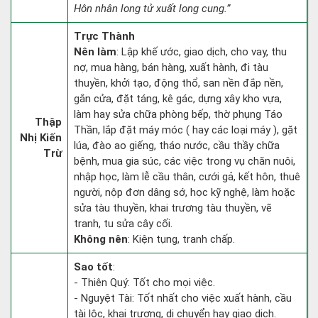
Hôn nhân long tử xuất long cung.”
Trực Thành
Nên làm
: Lập khế ước, giao dịch, cho vay, thu
nợ, mua hàng, bán hàng, xuất hành, đi tàu
thuyền, khởi tạo, động thổ, san nền đắp nền,
gắn cửa, đặt táng, kê gác, dựng xây kho vựa,
làm hay sửa chữa phòng bếp, thờ phụng Táo
Thập
Thần, lắp đặt máy móc ( hay các loại máy ), gặt
Nhị Kiến
lúa, đào ao giếng, tháo nước, cầu thầy chữa
Trừ
bệnh, mua gia súc, các việc trong vụ chăn nuôi,
nhập học, làm lễ cầu thân, cưới gả, kết hôn, thuê
người, nộp đơn dâng sớ, học kỹ nghệ, làm hoặc
sửa tàu thuyền, khai trương tàu thuyền, vẽ
tranh, tu sửa cây cối.
Không nên
: Kiện tụng, tranh chấp.
Sao tốt
:
- Thiên Quý: Tốt cho mọi việc.
- Nguyệt Tài: Tốt nhất cho việc xuất hành, cầu
tài lộc, khai trương, di chuyển hay giao dịch.