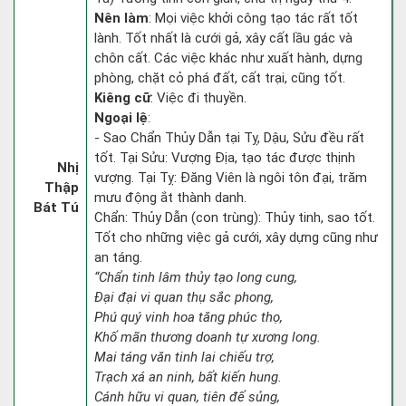
Nên làm
: Mọi việc khởi công tạo tác rất tốt
lành. Tốt nhất là cưới gả, xây cất lầu gác và
chôn cất. Các việc khác như xuất hành, dựng
phòng, chặt cỏ phá đất, cất trại, cũng tốt.
Kiêng cữ
: Việc đi thuyền.
Ngoại lệ
:
- Sao Chẩn Thủy Dẫn tại Tỵ, Dậu, Sửu đều rất
tốt. Tại Sửu: Vượng Địa, tạo tác được thịnh
Nhị
vượng. Tại Tỵ: Đăng Viên là ngôi tôn đại, trăm
Thập
mưu động ắt thành danh.
Bát Tú
Chẩn: Thủy Dẫn (con trùng): Thủy tinh, sao tốt.
Tốt cho những việc gả cưới, xây dựng cũng như
an táng.
“Chẩn tinh lâm thủy tạo long cung,
Đại đại vi quan thụ sắc phong,
Phú quý vinh hoa tăng phúc thọ,
Khố mãn thương doanh tự xương long.
Mai táng văn tinh lai chiếu trợ,
Trạch xá an ninh, bất kiến hung.
Cánh hữu vi quan, tiên đế sủng,