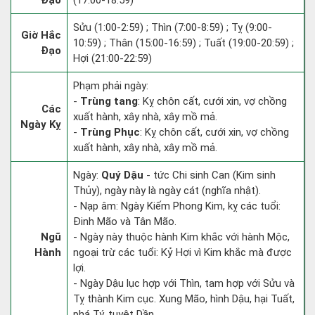
Đạo
(17:00-18:59)
Sửu (1:00-2:59) ; Thìn (7:00-8:59) ; Tỵ (9:00-
Giờ Hắc
10:59) ; Thân (15:00-16:59) ; Tuất (19:00-20:59) ;
Đạo
Hợi (21:00-22:59)
Phạm phải ngày:
-
Trùng tang
: Kỵ chôn cất, cưới xin, vợ chồng
Các
xuất hành, xây nhà, xây mồ mả.
Ngày Kỵ
-
Trùng Phục
: Kỵ chôn cất, cưới xin, vợ chồng
xuất hành, xây nhà, xây mồ mả.
Ngày:
Quý Dậu
- tức Chi sinh Can (Kim sinh
Thủy), ngày này là ngày cát (nghĩa nhật).
- Nạp âm: Ngày Kiếm Phong Kim, kỵ các tuổi:
Đinh Mão và Tân Mão.
Ngũ
- Ngày này thuộc hành Kim khắc với hành Mộc,
Hành
ngoại trừ các tuổi: Kỷ Hợi vì Kim khắc mà được
lợi.
- Ngày Dậu lục hợp với Thìn, tam hợp với Sửu và
Tỵ thành Kim cục. Xung Mão, hình Dậu, hại Tuất,
phá Tý, tuyệt Dần.