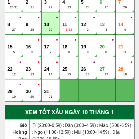
1
2
3
4
5
6
7
20/11
21
22
23
24
25
26
●
●
●
●
●
●
8
9
10
11
12
13
14
27
28
29
1/12
2
3
4
●
●
●
●
15
16
17
18
19
20
21
5
6
7
8
9
10
11
●
●
●
●
●
22
23
24
25
26
27
28
12
13
14
15
16
17
18
●
●
29
30
31
19
20
21
XEM TỐT XẤU NGÀY 10 THÁNG 1
Giờ
Tí (23:00-0:59) ; Dần (3:00-4:59) ; Mão (5:00-6:59)
Hoàng
; Ngọ (11:00-12:59) ; Mùi (13:00-14:59) ; Dậu