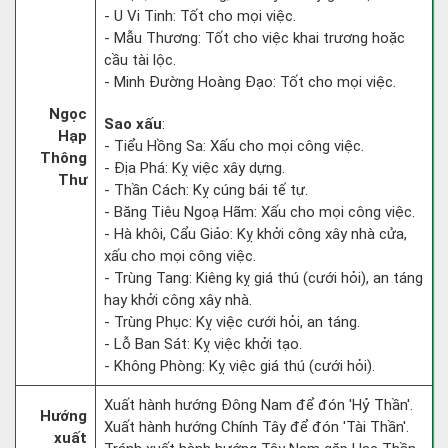
- U Vi Tinh: Tốt cho mọi việc.
- Mẫu Thương: Tốt cho việc khai trương hoặc
cầu tài lộc.
- Minh Đường Hoàng Đạo: Tốt cho mọi việc.
Ngọc
Sao xấu
:
Hạp
- Tiểu Hồng Sa: Xấu cho mọi công việc.
Thông
- Địa Phá: Kỵ việc xây dựng.
Thư
- Thần Cách: Kỵ cúng bái tế tự.
- Băng Tiêu Ngoạ Hãm: Xấu cho mọi công việc.
- Hà khôi, Cẩu Giảo: Kỵ khởi công xây nhà cửa,
xấu cho mọi công việc.
- Trùng Tang: Kiêng kỵ giá thú (cưới hỏi), an táng
hay khởi công xây nhà.
- Trùng Phục: Kỵ việc cưới hỏi, an táng.
- Lỗ Ban Sát: Kỵ việc khởi tạo.
- Không Phòng: Kỵ việc giá thú (cưới hỏi).
Xuất hành hướng Đông Nam để đón 'Hỷ Thần'.
Hướng
Xuất hành hướng Chính Tây để đón 'Tài Thần'.
xuất