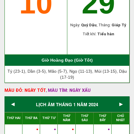
10
29
Ngày:
Quý Dậu
, Tháng:
Giáp Tý
Tiết khí:
Tiểu hàn
Giờ Hoàng Đạo (Giờ Tốt)
Tý (23-1), Dần (3-5), Mão (5-7), Ngọ (11-13), Mùi (13-15), Dậu
(17-19)
MÀU ĐỎ: NGÀY TỐT
MÀU TÍM: NGÀY XẤU
,
◄
►
LỊCH ÂM THÁNG 1 NĂM 2024
THỨ
THỨ
THỨ
CHỦ
THỨ HAI
THỨ BA
THỨ TƯ
NĂM
SÁU
BẨY
NHẬT
●
●
●
●