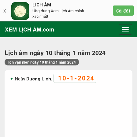
LỊCH ÂM
X
Ứng dụng Xem Lịch Âm chính
Cài đặt
xác nhất!
XEM LỊCH ÂM.com
Toggl
navig
Lịch âm ngày 10 tháng 1 năm 2024
lịch vạn niên ngày 10 tháng 1 năm 2024
10-1-2024
Ngày
Dương Lịch
: