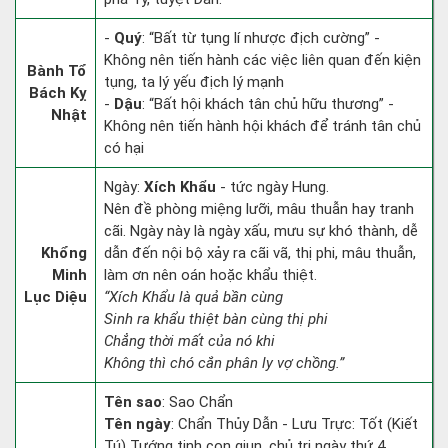
-
Quý
: “Bất từ tụng lí nhược địch cường” -
Không nên tiến hành các việc liên quan đến kiện
Bành Tổ
tụng, ta lý yếu địch lý mạnh
Bách Kỵ
-
Dậu
: “Bất hội khách tân chủ hữu thương” -
Nhật
Không nên tiến hành hội khách để tránh tân chủ
có hại
Ngày:
Xích Khẩu
- tức ngày Hung.
Nên đề phòng miệng lưỡi, mâu thuẫn hay tranh
cãi. Ngày này là ngày xấu, mưu sự khó thành, dễ
Khổng
dẫn đến nội bộ xảy ra cãi vã, thị phi, mâu thuẫn,
Minh
làm ơn nên oán hoặc khẩu thiệt.
Lục Diệu
“Xích Khẩu là quả bần cùng
Sinh ra khẩu thiệt bàn cùng thị phi
Chẳng thời mất của nó khi
Không thì chó cắn phân ly vợ chồng.”
Tên sao
: Sao Chẩn
Tên ngày
: Chẩn Thủy Dẫn - Lưu Trực: Tốt (Kiết
Tú) Tướng tinh con giun, chủ trị ngày thứ 4.