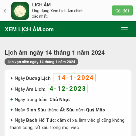
LỊCH ÂM
X
Ứng dụng Xem Lịch Âm chính
Cài đặt
xác nhất!
XEM LỊCH ÂM.com
Toggl
navig
Lịch âm ngày 14 tháng 1 năm 2024
lịch vạn niên ngày 14 tháng 1 năm 2024
14-1-2024
Ngày
Dương Lịch
:
4-12-2023
Ngày
Âm Lịch
:
Ngày trong tuần:
Chủ Nhật
Ngày
Đinh Sửu
tháng
Ất Sửu
năm
Quý Mão
Ngày
Bạch Hổ Túc
: cấm đi xa, làm việc gì cũng không
thành công, rất xấu trong mọi việc