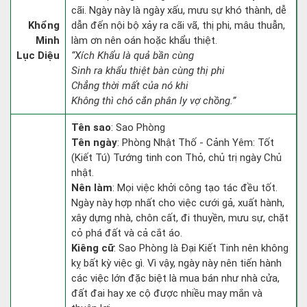
cãi. Ngày này là ngày xấu, mưu sự khó thành, dễ
Khổng
dẫn đến nội bộ xảy ra cãi vã, thị phi, mâu thuẫn,
Minh
làm ơn nên oán hoặc khẩu thiệt.
Lục Diệu
“Xích Khẩu là quả bần cùng
Sinh ra khẩu thiệt bàn cùng thị phi
Chẳng thời mất của nó khi
Không thì chó cắn phân ly vợ chồng.”
Tên sao
: Sao Phòng
Tên ngày
: Phòng Nhật Thố - Cảnh Yêm: Tốt
(Kiết Tú) Tướng tinh con Thỏ, chủ trị ngày Chủ
nhật.
Nên làm
: Mọi việc khởi công tạo tác đều tốt.
Ngày này hợp nhất cho việc cưới gả, xuất hành,
xây dựng nhà, chôn cất, đi thuyền, mưu sự, chặt
cỏ phá đất và cả cắt áo.
Kiêng cữ
: Sao Phòng là Đại Kiết Tinh nên không
kỵ bất kỳ việc gì. Vì vậy, ngày này nên tiến hành
các việc lớn đặc biệt là mua bán như nhà cửa,
đất đai hay xe cộ được nhiều may mắn và