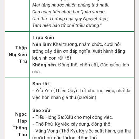
Mai táng nhược nhiên phùng thử nhật,
Cao quan tiến chức bái Quân vương.
Giá thú: Thường nga quy Nguyệt điện,
Tam niên bào tử chế triều đường.”
Trực Kiến
Nên làm
: Khai trương, nhậm chức, cưới hỏi,
Thập
trồng cây, đền ơn đáp nghĩa. Xuất hành đặng
Nhị Kiến
lợi, sinh con rất tốt.
Trừ
Không nên
: Động thổ, chôn cất, đào giếng, lợp
nhà.
Sao tốt
:
- Yếu Yên (Thiên Quý): Tốt cho mọi việc, nhất là
việc hôn nhân giá thú (cưới xin).
Sao xấu
:
Ngọc
- Tiểu Hồng Sa: Xấu cho mọi công việc.
Hạp
- Thổ Phủ: Kỵ việc xây dựng, động thổ.
Thông
- Vãng Vong (Thổ Kỵ): Kỵ việc xuất hành, giá thú
Thư
(cưới hỏi), cầu tài lộc, động thổ.