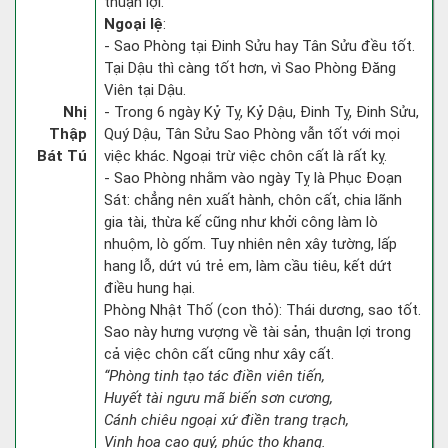
thuận lợi.
Ngoại lệ
:
- Sao Phòng tại Đinh Sửu hay Tân Sửu đều tốt.
Tại Dậu thì càng tốt hơn, vì Sao Phòng Đăng
Viên tại Dậu.
Nhị
- Trong 6 ngày Kỷ Tỵ, Kỷ Dậu, Đinh Tỵ, Đinh Sửu,
Thập
Quý Dậu, Tân Sửu Sao Phòng vẫn tốt với mọi
Bát Tú
việc khác. Ngoại trừ việc chôn cất là rất kỵ.
- Sao Phòng nhằm vào ngày Tỵ là Phục Đoạn
Sát: chẳng nên xuất hành, chôn cất, chia lãnh
gia tài, thừa kế cũng như khởi công làm lò
nhuộm, lò gốm. Tuy nhiên nên xây tường, lấp
hang lỗ, dứt vú trẻ em, làm cầu tiêu, kết dứt
điều hung hại.
Phòng Nhật Thố (con thỏ): Thái dương, sao tốt.
Sao này hưng vượng về tài sản, thuận lợi trong
cả việc chôn cất cũng như xây cất.
“Phòng tinh tạo tác điền viên tiến,
Huyết tài ngưu mã biến sơn cương,
Cánh chiêu ngoại xứ điền trang trạch,
Vinh hoa cao quý, phúc thọ khang.