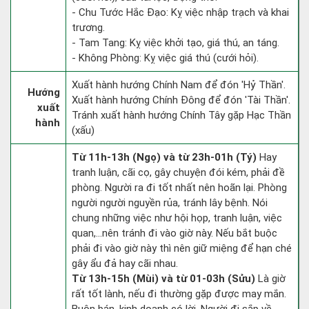
- Chu Tước Hắc Đạo: Kỵ việc nhập trạch và khai
trương.
- Tam Tang: Kỵ việc khởi tạo, giá thú, an táng.
- Không Phòng: Kỵ việc giá thú (cưới hỏi).
Xuất hành hướng Chính Nam để đón 'Hỷ Thần'.
Hướng
Xuất hành hướng Chính Đông để đón 'Tài Thần'.
xuất
Tránh xuất hành hướng Chính Tây gặp Hạc Thần
hành
(xấu)
Từ 11h-13h (Ngọ) và từ 23h-01h (Tý)
Hay
tranh luận, cãi cọ, gây chuyện đói kém, phải đề
phòng. Người ra đi tốt nhất nên hoãn lại. Phòng
người người nguyền rủa, tránh lây bệnh. Nói
chung những việc như hội họp, tranh luận, việc
quan,…nên tránh đi vào giờ này. Nếu bắt buộc
phải đi vào giờ này thì nên giữ miệng để hạn ché
gây ẩu đả hay cãi nhau.
Từ 13h-15h (Mùi) và từ 01-03h (Sửu)
Là giờ
rất tốt lành, nếu đi thường gặp được may mắn.