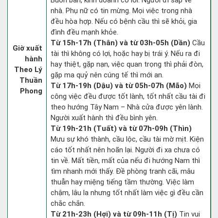
Buôn bán, kinh doanh có lời. Người đi sắp về
nhà. Phụ nữ có tin mừng. Mọi việc trong nhà
đều hòa hợp. Nếu có bệnh cầu thì sẽ khỏi, gia
đình đều mạnh khỏe.
Từ 15h-17h (Thân) và từ 03h-05h (Dần)
Cầu
Giờ xuất
tài thì không có lợi, hoặc hay bị trái ý. Nếu ra đi
hành
hay thiệt, gặp nạn, việc quan trọng thì phải đòn,
Theo Lý
gặp ma quỷ nên cúng tế thì mới an.
Thuần
Từ 17h-19h (Dậu) và từ 05h-07h (Mão)
Mọi
Phong
công việc đều được tốt lành, tốt nhất cầu tài đi
theo hướng Tây Nam – Nhà cửa được yên lành.
Người xuất hành thì đều bình yên.
Từ 19h-21h (Tuất) và từ 07h-09h (Thìn)
Mưu sự khó thành, cầu lộc, cầu tài mờ mịt. Kiện
cáo tốt nhất nên hoãn lại. Người đi xa chưa có
tin về. Mất tiền, mất của nếu đi hướng Nam thì
tìm nhanh mới thấy. Đề phòng tranh cãi, mâu
thuẫn hay miệng tiếng tầm thường. Việc làm
chậm, lâu la nhưng tốt nhất làm việc gì đều cần
chắc chắn.
Từ 21h-23h (Hợi) và từ 09h-11h (Tị)
Tin vui