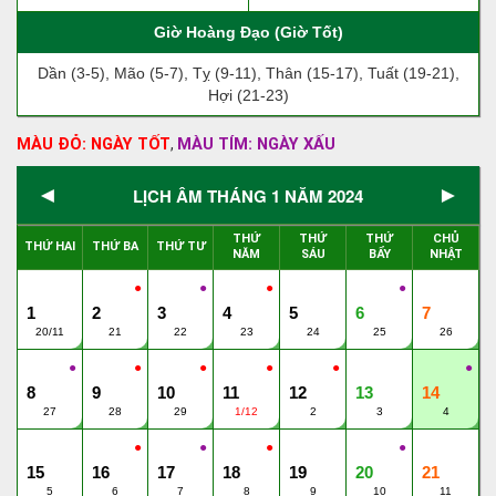
Giờ Hoàng Đạo (Giờ Tốt)
Dần (3-5), Mão (5-7), Tỵ (9-11), Thân (15-17), Tuất (19-21),
Hợi (21-23)
MÀU ĐỎ: NGÀY TỐT
MÀU TÍM: NGÀY XẤU
,
◄
►
LỊCH ÂM THÁNG 1 NĂM 2024
THỨ
THỨ
THỨ
CHỦ
THỨ HAI
THỨ BA
THỨ TƯ
NĂM
SÁU
BẨY
NHẬT
●
●
●
●
1
2
3
4
5
6
7
20/11
21
22
23
24
25
26
●
●
●
●
●
●
8
9
10
11
12
13
14
27
28
29
1/12
2
3
4
●
●
●
●
15
16
17
18
19
20
21
5
6
7
8
9
10
11