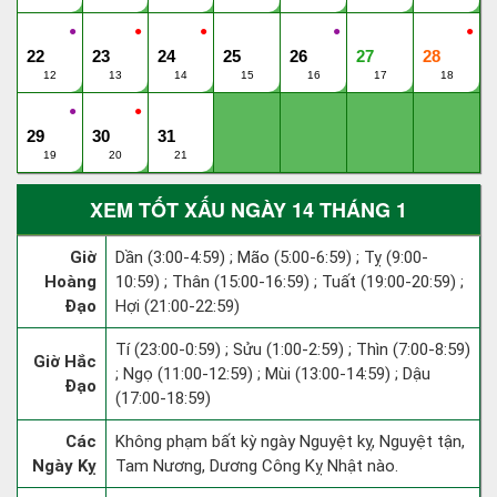
●
●
●
●
●
22
23
24
25
26
27
28
12
13
14
15
16
17
18
●
●
29
30
31
19
20
21
XEM TỐT XẤU NGÀY 14 THÁNG 1
Giờ
Dần (3:00-4:59) ; Mão (5:00-6:59) ; Tỵ (9:00-
Hoàng
10:59) ; Thân (15:00-16:59) ; Tuất (19:00-20:59) ;
Đạo
Hợi (21:00-22:59)
Tí (23:00-0:59) ; Sửu (1:00-2:59) ; Thìn (7:00-8:59)
Giờ Hắc
; Ngọ (11:00-12:59) ; Mùi (13:00-14:59) ; Dậu
Đạo
(17:00-18:59)
Các
Không phạm bất kỳ ngày Nguyệt kỵ, Nguyệt tận,
Ngày Kỵ
Tam Nương, Dương Công Kỵ Nhật nào.