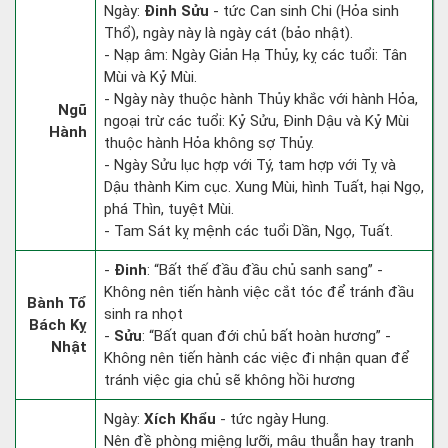
Ngày:
Đinh Sửu
- tức Can sinh Chi (Hỏa sinh
Thổ), ngày này là ngày cát (bảo nhật).
- Nạp âm: Ngày Giản Hạ Thủy, kỵ các tuổi: Tân
Mùi và Kỷ Mùi.
- Ngày này thuộc hành Thủy khắc với hành Hỏa,
Ngũ
ngoại trừ các tuổi: Kỷ Sửu, Đinh Dậu và Kỷ Mùi
Hành
thuộc hành Hỏa không sợ Thủy.
- Ngày Sửu lục hợp với Tý, tam hợp với Tỵ và
Dậu thành Kim cục. Xung Mùi, hình Tuất, hại Ngọ,
phá Thìn, tuyệt Mùi.
- Tam Sát kỵ mệnh các tuổi Dần, Ngọ, Tuất.
-
Đinh
: “Bất thế đầu đầu chủ sanh sang” -
Không nên tiến hành việc cắt tóc để tránh đầu
Bành Tổ
sinh ra nhọt
Bách Kỵ
-
Sửu
: “Bất quan đới chủ bất hoàn hương” -
Nhật
Không nên tiến hành các việc đi nhận quan để
tránh việc gia chủ sẽ không hồi hương
Ngày:
Xích Khẩu
- tức ngày Hung.
Nên đề phòng miệng lưỡi, mâu thuẫn hay tranh