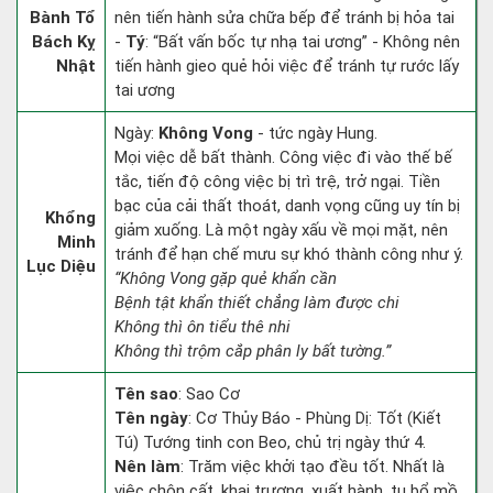
Bành Tổ
nên tiến hành sửa chữa bếp để tránh bị hỏa tai
Bách Kỵ
-
Tý
: “Bất vấn bốc tự nhạ tai ương” - Không nên
Nhật
tiến hành gieo quẻ hỏi việc để tránh tự rước lấy
tai ương
Ngày:
Không Vong
- tức ngày Hung.
Mọi việc dễ bất thành. Công việc đi vào thế bế
tắc, tiến độ công việc bị trì trệ, trở ngại. Tiền
bạc của cải thất thoát, danh vọng cũng uy tín bị
Khổng
giảm xuống. Là một ngày xấu về mọi mặt, nên
Minh
tránh để hạn chế mưu sự khó thành công như ý.
Lục Diệu
“Không Vong gặp quẻ khẩn cần
Bệnh tật khẩn thiết chẳng làm được chi
Không thì ôn tiểu thê nhi
Không thì trộm cắp phân ly bất tường.”
Tên sao
: Sao Cơ
Tên ngày
: Cơ Thủy Báo - Phùng Dị: Tốt (Kiết
Tú) Tướng tinh con Beo, chủ trị ngày thứ 4.
Nên làm
: Trăm việc khởi tạo đều tốt. Nhất là
việc chôn cất, khai trương, xuất hành, tu bổ mồ