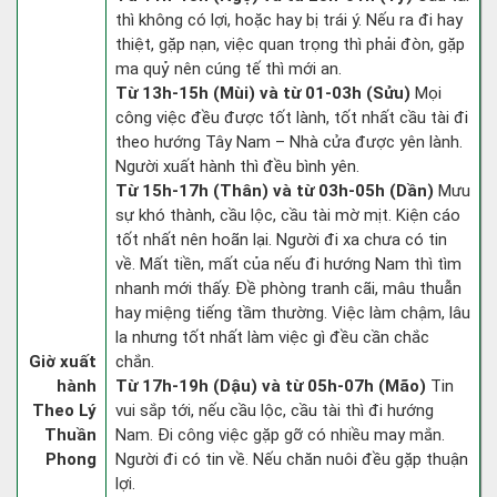
thì không có lợi, hoặc hay bị trái ý. Nếu ra đi hay
thiệt, gặp nạn, việc quan trọng thì phải đòn, gặp
ma quỷ nên cúng tế thì mới an.
Từ 13h-15h (Mùi) và từ 01-03h (Sửu)
Mọi
công việc đều được tốt lành, tốt nhất cầu tài đi
theo hướng Tây Nam – Nhà cửa được yên lành.
Người xuất hành thì đều bình yên.
Từ 15h-17h (Thân) và từ 03h-05h (Dần)
Mưu
sự khó thành, cầu lộc, cầu tài mờ mịt. Kiện cáo
tốt nhất nên hoãn lại. Người đi xa chưa có tin
về. Mất tiền, mất của nếu đi hướng Nam thì tìm
nhanh mới thấy. Đề phòng tranh cãi, mâu thuẫn
hay miệng tiếng tầm thường. Việc làm chậm, lâu
la nhưng tốt nhất làm việc gì đều cần chắc
Giờ xuất
chắn.
hành
Từ 17h-19h (Dậu) và từ 05h-07h (Mão)
Tin
Theo Lý
vui sắp tới, nếu cầu lộc, cầu tài thì đi hướng
Thuần
Nam. Đi công việc gặp gỡ có nhiều may mắn.
Phong
Người đi có tin về. Nếu chăn nuôi đều gặp thuận
lợi.