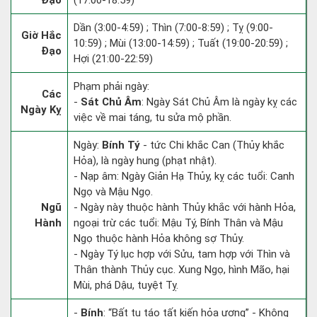
Đạo
(17:00-18:59)
Dần (3:00-4:59) ; Thìn (7:00-8:59) ; Tỵ (9:00-
Giờ Hắc
10:59) ; Mùi (13:00-14:59) ; Tuất (19:00-20:59) ;
Đạo
Hợi (21:00-22:59)
Phạm phải ngày:
Các
-
Sát Chủ Âm
: Ngày Sát Chủ Âm là ngày kỵ các
Ngày Kỵ
việc về mai táng, tu sửa mộ phần.
Ngày:
Bính Tý
- tức Chi khắc Can (Thủy khắc
Hỏa), là ngày hung (phạt nhật).
- Nạp âm: Ngày Giản Hạ Thủy, kỵ các tuổi: Canh
Ngọ và Mậu Ngọ.
Ngũ
- Ngày này thuộc hành Thủy khắc với hành Hỏa,
Hành
ngoại trừ các tuổi: Mậu Tý, Bính Thân và Mậu
Ngọ thuộc hành Hỏa không sợ Thủy.
- Ngày Tý lục hợp với Sửu, tam hợp với Thìn và
Thân thành Thủy cục. Xung Ngọ, hình Mão, hại
Mùi, phá Dậu, tuyệt Tỵ.
-
Bính
: “Bất tu táo tất kiến hỏa ương” - Không