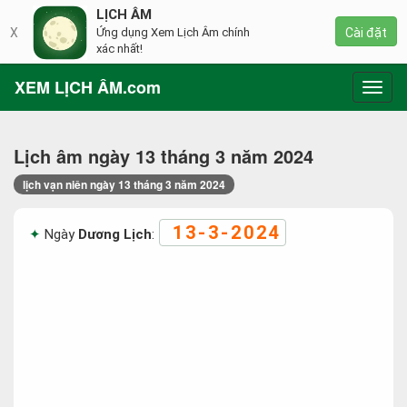
LỊCH ÂM
X
Ứng dụng Xem Lịch Âm chính
Cài đặt
xác nhất!
XEM LỊCH ÂM.com
Toggl
navig
Lịch âm ngày 13 tháng 3 năm 2024
lịch vạn niên ngày 13 tháng 3 năm 2024
13-3-2024
Ngày
Dương Lịch
: