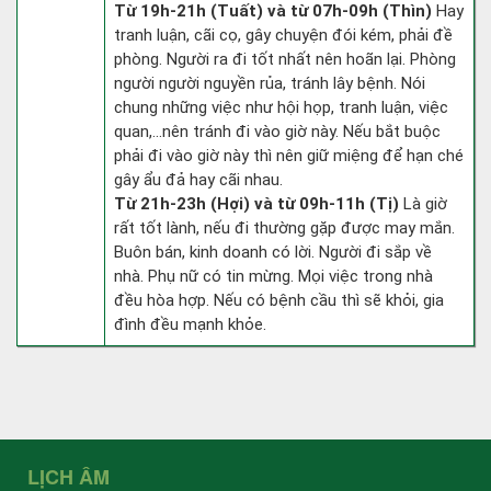
Từ 19h-21h (Tuất) và từ 07h-09h (Thìn)
Hay
tranh luận, cãi cọ, gây chuyện đói kém, phải đề
phòng. Người ra đi tốt nhất nên hoãn lại. Phòng
người người nguyền rủa, tránh lây bệnh. Nói
chung những việc như hội họp, tranh luận, việc
quan,…nên tránh đi vào giờ này. Nếu bắt buộc
phải đi vào giờ này thì nên giữ miệng để hạn ché
gây ẩu đả hay cãi nhau.
Từ 21h-23h (Hợi) và từ 09h-11h (Tị)
Là giờ
rất tốt lành, nếu đi thường gặp được may mắn.
Buôn bán, kinh doanh có lời. Người đi sắp về
nhà. Phụ nữ có tin mừng. Mọi việc trong nhà
đều hòa hợp. Nếu có bệnh cầu thì sẽ khỏi, gia
đình đều mạnh khỏe.
LỊCH ÂM