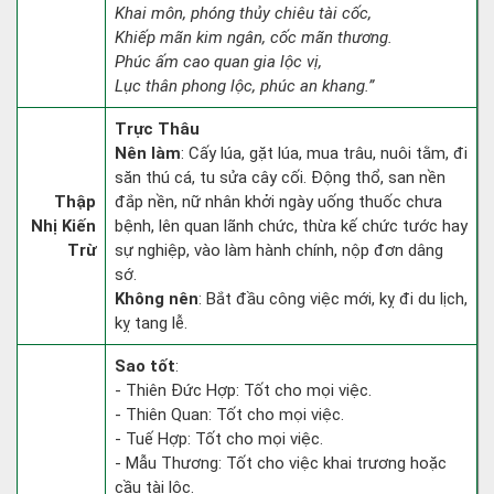
Khai môn, phóng thủy chiêu tài cốc,
Khiếp mãn kim ngân, cốc mãn thương.
Phúc ấm cao quan gia lộc vị,
Lục thân phong lộc, phúc an khang.”
Trực Thâu
Nên làm
: Cấy lúa, gặt lúa, mua trâu, nuôi tằm, đi
săn thú cá, tu sửa cây cối. Động thổ, san nền
Thập
đắp nền, nữ nhân khởi ngày uống thuốc chưa
Nhị Kiến
bệnh, lên quan lãnh chức, thừa kế chức tước hay
Trừ
sự nghiệp, vào làm hành chính, nộp đơn dâng
sớ.
Không nên
: Bắt đầu công việc mới, kỵ đi du lịch,
kỵ tang lễ.
Sao tốt
:
- Thiên Đức Hợp: Tốt cho mọi việc.
- Thiên Quan: Tốt cho mọi việc.
- Tuế Hợp: Tốt cho mọi việc.
- Mẫu Thương: Tốt cho việc khai trương hoặc
cầu tài lộc.