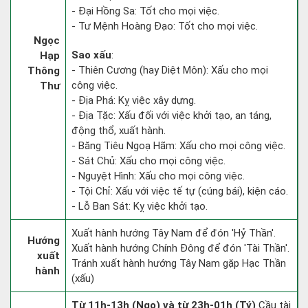
- Đại Hồng Sa: Tốt cho mọi việc.
- Tư Mệnh Hoàng Đạo: Tốt cho mọi việc.
Ngọc
Sao xấu
:
Hạp
- Thiên Cương (hay Diệt Môn): Xấu cho mọi
Thông
công việc.
Thư
- Địa Phá: Kỵ việc xây dựng.
- Địa Tặc: Xấu đối với việc khởi tạo, an táng,
động thổ, xuất hành.
- Băng Tiêu Ngoạ Hãm: Xấu cho mọi công việc.
- Sát Chủ: Xấu cho mọi công việc.
- Nguyệt Hình: Xấu cho mọi công việc.
- Tội Chỉ: Xấu với việc tế tự (cúng bái), kiện cáo.
- Lỗ Ban Sát: Kỵ việc khởi tạo.
Xuất hành hướng Tây Nam để đón 'Hỷ Thần'.
Hướng
Xuất hành hướng Chính Đông để đón 'Tài Thần'.
xuất
Tránh xuất hành hướng Tây Nam gặp Hạc Thần
hành
(xấu)
Từ 11h-13h (Ngọ) và từ 23h-01h (Tý)
Cầu tài