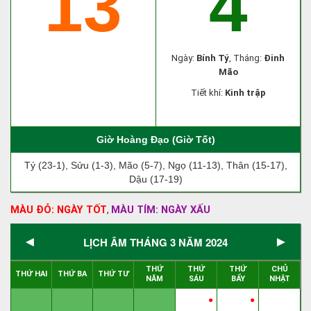
13
4
Ngày:
Bính Tý
, Tháng:
Đinh
Mão
Tiết khí:
Kinh trập
Giờ Hoàng Đạo (Giờ Tốt)
Tý (23-1), Sửu (1-3), Mão (5-7), Ngọ (11-13), Thân (15-17),
Dậu (17-19)
MÀU ĐỎ: NGÀY TỐT
MÀU TÍM: NGÀY XẤU
,
◄
►
LỊCH ÂM THÁNG 3 NĂM 2024
THỨ
THỨ
THỨ
CHỦ
THỨ HAI
THỨ BA
THỨ TƯ
NĂM
SÁU
BẨY
NHẬT
●
●