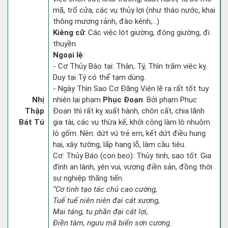
mã, trổ cửa, các vụ thủy lợi (như tháo nước, khai
thông mương rảnh, đào kênh,...)
Kiêng cữ
: Các việc lót giường, đóng giường, đi
thuyền.
Ngoại lệ
:
- Cơ Thủy Báo tại: Thân, Tý, Thìn trăm việc kỵ.
Duy tại Tý có thể tạm dùng.
- Ngày Thìn Sao Cơ Đăng Viên lẽ ra rất tốt tuy
Nhị
nhiên lại phạm
Phục Đoạn
. Bởi phạm Phục
Thập
Đoạn thì rất kỵ xuất hành, chôn cất, chia lãnh
Bát Tú
gia tài, các vụ thừa kế, khởi công làm lò nhuộm
lò gốm. Nên: dứt vú trẻ em, kết dứt điều hung
hại, xây tường, lấp hang lỗ, làm cầu tiêu.
Cơ: Thủy Báo (con beo): Thủy tinh, sao tốt. Gia
đình an lành, yên vui, vượng điền sản, đồng thời
sự nghiệp thăng tiến.
“Cơ tinh tạo tác chủ cao cường,
Tuế tuế niên niên đại cát xương,
Mai táng, tu phần đại cát lợi,
Điền tàm, ngưu mã biến sơn cương.