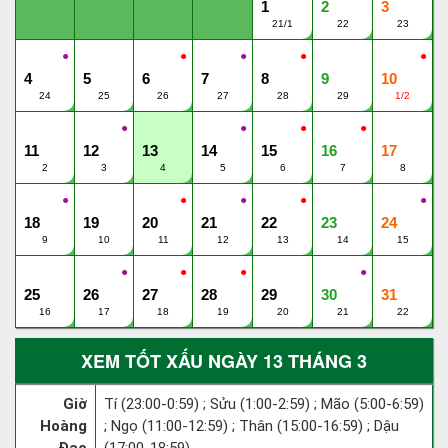
1
2
3
21/1
22
23
●
●
●
●
●
4
5
6
7
8
9
10
24
25
26
27
28
29
1/2
●
●
●
●
11
12
13
14
15
16
17
2
3
4
5
6
7
8
●
●
●
●
●
18
19
20
21
22
23
24
9
10
11
12
13
14
15
●
●
●
●
25
26
27
28
29
30
31
16
17
18
19
20
21
22
XEM TỐT XẤU NGÀY 13 THÁNG 3
Giờ
Tí (23:00-0:59) ; Sửu (1:00-2:59) ; Mão (5:00-6:59)
Hoàng
; Ngọ (11:00-12:59) ; Thân (15:00-16:59) ; Dậu