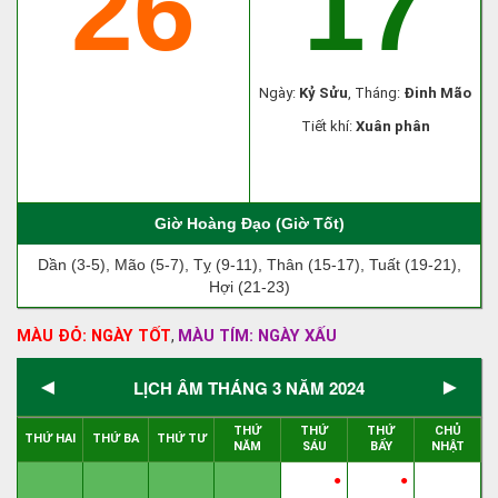
26
17
Ngày:
Kỷ Sửu
, Tháng:
Đinh Mão
Tiết khí:
Xuân phân
Giờ Hoàng Đạo (Giờ Tốt)
Dần (3-5), Mão (5-7), Tỵ (9-11), Thân (15-17), Tuất (19-21),
Hợi (21-23)
MÀU ĐỎ: NGÀY TỐT
MÀU TÍM: NGÀY XẤU
,
◄
►
LỊCH ÂM THÁNG 3 NĂM 2024
THỨ
THỨ
THỨ
CHỦ
THỨ HAI
THỨ BA
THỨ TƯ
NĂM
SÁU
BẨY
NHẬT
●
●