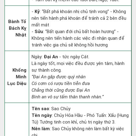
-
Kỷ
: “Bất phá khoán nhị chủ tịnh vong” - Không
nên tiến hành phá khoán để tránh cả 2 bên đều
Bành Tổ
mất mát
Bách Kỵ
-
Sửu
: “Bất quan đới chủ bất hoàn hương” -
Nhật
Không nên tiến hành các việc đi nhận quan để
tránh việc gia chủ sẽ không hồi hương
Ngày:
Đại An
- tức ngày Cát.
Là ngày tốt, mọi việc đều được yên tâm, hành
Khổng
sự thành công.
Minh
“Đại An gặp được quý nhân
Lục Diệu
Có cơm có rượu tiền tiễn đưa
Chẳng thời cũng được Đại An
Bình an vô sự tấm thân thanh nhàn.”
Tên sao
: Sao Chủy
Tên ngày
: Chủy Hỏa Hầu - Phó Tuấn: Xấu (Hung
Tú) Tướng tinh con khỉ, chủ trị ngày thứ 3.
Nên làm
: Sao Chủy không nên làm bất kỳ việc
chi.