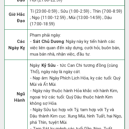
Đạo
Hợi (21:00-22:59)
Tí (23:00-0:59) ; Sửu (1:00-2:59) ; Thìn (7:00-8:59)
Giờ Hắc
; Ngọ (11:00-12:59) ; Mùi (13:00-14:59) ; Dậu
Đạo
(17:00-18:59)
Phạm phải ngày:
Các
-
Sát Chủ Dương
: Ngày này kỵ tiến hành các
Ngày Kỵ
việc liên quan đến xây dựng, cưới hỏi, buôn bán,
mua bán nhà, nhận việc, đầu tư.
Ngày:
Kỷ Sửu
- tức Can Chi tương đồng (cùng
Thổ), ngày này là ngày cát.
- Nạp âm: Ngày Phích Lịch Hỏa, kỵ các tuổi: Quý
Mùi và Ất Mùi.
- Ngày này thuộc hành Hỏa khắc với hành Kim,
Ngũ
ngoại trừ các tuổi: Quý Dậu thuộc hành Kim
Hành
không sợ Hỏa.
- Ngày Sửu lục hợp với Tý, tam hợp với Tỵ và
Dậu thành Kim cục. Xung Mùi, hình Tuất, hại Ngọ,
phá Thìn, tuyệt Mùi.
- Tam Sát kỵ mệnh các tuổi Dần, Ngọ, Tuất.