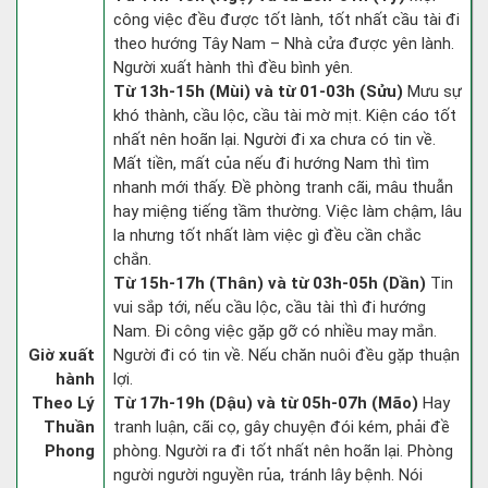
công việc đều được tốt lành, tốt nhất cầu tài đi
theo hướng Tây Nam – Nhà cửa được yên lành.
Người xuất hành thì đều bình yên.
Từ 13h-15h (Mùi) và từ 01-03h (Sửu)
Mưu sự
khó thành, cầu lộc, cầu tài mờ mịt. Kiện cáo tốt
nhất nên hoãn lại. Người đi xa chưa có tin về.
Mất tiền, mất của nếu đi hướng Nam thì tìm
nhanh mới thấy. Đề phòng tranh cãi, mâu thuẫn
hay miệng tiếng tầm thường. Việc làm chậm, lâu
la nhưng tốt nhất làm việc gì đều cần chắc
chắn.
Từ 15h-17h (Thân) và từ 03h-05h (Dần)
Tin
vui sắp tới, nếu cầu lộc, cầu tài thì đi hướng
Nam. Đi công việc gặp gỡ có nhiều may mắn.
Giờ xuất
Người đi có tin về. Nếu chăn nuôi đều gặp thuận
hành
lợi.
Theo Lý
Từ 17h-19h (Dậu) và từ 05h-07h (Mão)
Hay
Thuần
tranh luận, cãi cọ, gây chuyện đói kém, phải đề
Phong
phòng. Người ra đi tốt nhất nên hoãn lại. Phòng
người người nguyền rủa, tránh lây bệnh. Nói