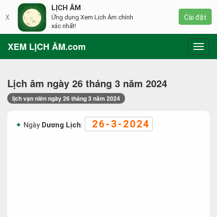
LỊCH ÂM
X
Ứng dụng Xem Lịch Âm chính
Cài đặt
xác nhất!
XEM LỊCH ÂM.com
Toggl
navig
Lịch âm ngày 26 tháng 3 năm 2024
lịch vạn niên ngày 26 tháng 3 năm 2024
26-3-2024
Ngày
Dương Lịch
: