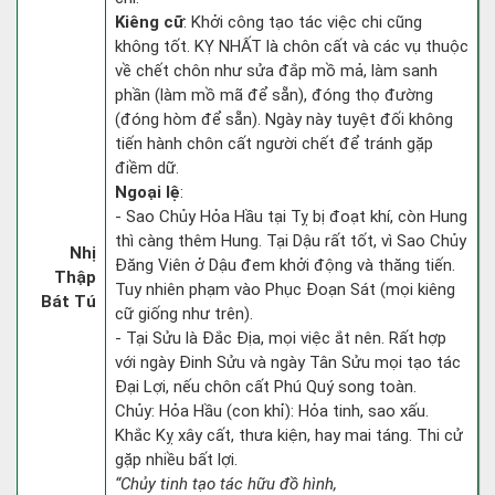
Kiêng cữ
: Khởi công tạo tác việc chi cũng
không tốt. KỴ NHẤT là chôn cất và các vụ thuộc
về chết chôn như sửa đắp mồ mả, làm sanh
phần (làm mồ mã để sẵn), đóng thọ đường
(đóng hòm để sẵn). Ngày này tuyệt đối không
tiến hành chôn cất người chết để tránh gặp
điềm dữ.
Ngoại lệ
:
- Sao Chủy Hỏa Hầu tại Tỵ bị đoạt khí, còn Hung
thì càng thêm Hung. Tại Dậu rất tốt, vì Sao Chủy
Nhị
Đăng Viên ở Dậu đem khởi động và thăng tiến.
Thập
Tuy nhiên phạm vào Phục Đoạn Sát (mọi kiêng
Bát Tú
cữ giống như trên).
- Tại Sửu là Đắc Địa, mọi việc ắt nên. Rất hợp
với ngày Đinh Sửu và ngày Tân Sửu mọi tạo tác
Đại Lợi, nếu chôn cất Phú Quý song toàn.
Chủy: Hỏa Hầu (con khỉ): Hỏa tinh, sao xấu.
Khắc Kỵ xây cất, thưa kiện, hay mai táng. Thi cử
gặp nhiều bất lợi.
“Chủy tinh tạo tác hữu đồ hình,