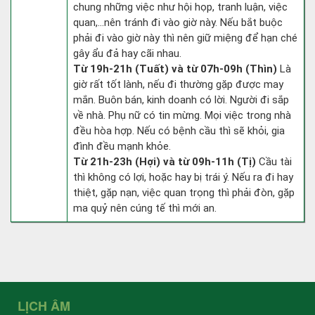
chung những việc như hội họp, tranh luận, việc
quan,…nên tránh đi vào giờ này. Nếu bắt buộc
phải đi vào giờ này thì nên giữ miệng để hạn ché
gây ẩu đả hay cãi nhau.
Từ 19h-21h (Tuất) và từ 07h-09h (Thìn)
Là
giờ rất tốt lành, nếu đi thường gặp được may
mắn. Buôn bán, kinh doanh có lời. Người đi sắp
về nhà. Phụ nữ có tin mừng. Mọi việc trong nhà
đều hòa hợp. Nếu có bệnh cầu thì sẽ khỏi, gia
đình đều mạnh khỏe.
Từ 21h-23h (Hợi) và từ 09h-11h (Tị)
Cầu tài
thì không có lợi, hoặc hay bị trái ý. Nếu ra đi hay
thiệt, gặp nạn, việc quan trọng thì phải đòn, gặp
ma quỷ nên cúng tế thì mới an.
LỊCH ÂM