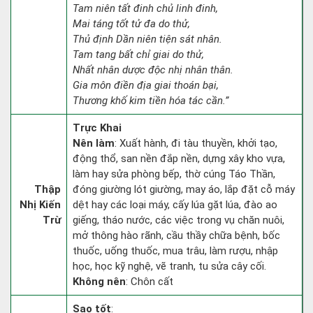
Tam niên tất đinh chủ linh đinh,
Mai táng tốt tử đa do thử,
Thủ định Dần niên tiện sát nhân.
Tam tang bất chỉ giai do thử,
Nhất nhân dược độc nhị nhân thân.
Gia môn điền địa giai thoán bại,
Thương khố kim tiền hóa tác cần.”
Trực Khai
Nên làm
: Xuất hành, đi tàu thuyền, khởi tạo,
động thổ, san nền đắp nền, dựng xây kho vựa,
làm hay sửa phòng bếp, thờ cúng Táo Thần,
Thập
đóng giường lót giường, may áo, lắp đặt cỗ máy
Nhị Kiến
dệt hay các loại máy, cấy lúa gặt lúa, đào ao
Trừ
giếng, tháo nước, các việc trong vụ chăn nuôi,
mở thông hào rãnh, cầu thầy chữa bệnh, bốc
thuốc, uống thuốc, mua trâu, làm rượu, nhập
học, học kỹ nghệ, vẽ tranh, tu sửa cây cối.
Không nên
: Chôn cất
Sao tốt
: