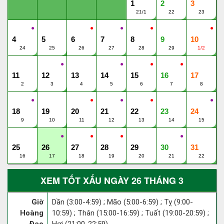
1
2
3
21/1
22
23
●
●
●
●
●
4
5
6
7
8
9
10
24
25
26
27
28
29
1/2
●
●
●
●
11
12
13
14
15
16
17
2
3
4
5
6
7
8
●
●
●
●
●
18
19
20
21
22
23
24
9
10
11
12
13
14
15
●
●
●
●
25
26
27
28
29
30
31
16
17
18
19
20
21
22
XEM TỐT XẤU NGÀY 26 THÁNG 3
Giờ
Dần (3:00-4:59) ; Mão (5:00-6:59) ; Tỵ (9:00-
Hoàng
10:59) ; Thân (15:00-16:59) ; Tuất (19:00-20:59) ;