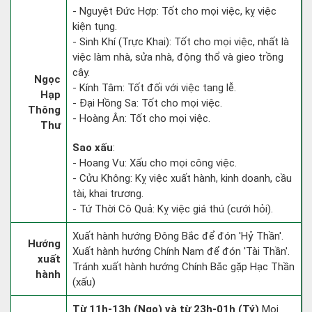
- Nguyệt Đức Hợp: Tốt cho mọi việc, kỵ việc
kiện tụng.
- Sinh Khí (Trực Khai): Tốt cho mọi việc, nhất là
việc làm nhà, sửa nhà, động thổ và gieo trồng
cây.
Ngọc
- Kính Tâm: Tốt đối với việc tang lễ.
Hạp
- Đại Hồng Sa: Tốt cho mọi việc.
Thông
- Hoàng Ân: Tốt cho mọi việc.
Thư
Sao xấu
:
- Hoang Vu: Xấu cho mọi công việc.
- Cửu Không: Kỵ việc xuất hành, kinh doanh, cầu
tài, khai trương.
- Tứ Thời Cô Quả: Kỵ việc giá thú (cưới hỏi).
Xuất hành hướng Đông Bắc để đón 'Hỷ Thần'.
Hướng
Xuất hành hướng Chính Nam để đón 'Tài Thần'.
xuất
Tránh xuất hành hướng Chính Bắc gặp Hạc Thần
hành
(xấu)
Từ 11h-13h (Ngọ) và từ 23h-01h (Tý)
Mọi