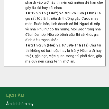
phải đi vào giờ này thì nên giữ miệng để hạn ché
gây ẩu đả hay cãi nhau.
Từ 19h-21h (Tuất) và từ 07h-09h (Thìn)
Là
giờ rất tốt lành, nếu đi thường gặp được may
mắn. Buôn bán, kinh doanh có lời. Người đi sắp
về nhà. Phụ nữ có tin mừng. Mọi việc trong nhà
đều hòa hợp. Nếu có bệnh cầu thì sẽ khỏi, gia
đình đều mạnh khỏe.
Từ 21h-23h (Hợi) và từ 09h-11h (Tị)
Cầu tài
thì không có lợi, hoặc hay bị trái ý. Nếu ra đi hay
thiệt, gặp nạn, việc quan trọng thì phải đòn, gặp
ma quỷ nên cúng tế thì mới an.
LỊCH ÂM
Âm lịch hôm nay