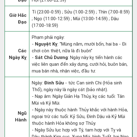
Đạo
Hợi (21:00-22:59)
Tí (23:00-0:59) ; Sửu (1:00-2:59) ; Thìn (7:00-8:59)
Giờ Hắc
; Ngọ (11:00-12:59) ; Mùi (13:00-14:59) ; Dậu
Đạo
(17:00-18:59)
Phạm phải ngày:
-
Nguyệt Kỵ
: “Mùng năm, mười bốn, hai ba - Đi
Các
chơi còn thiệt, nữa là đi buôn”
Ngày Kỵ
-
Sát Chủ Dương
: Ngày này kỵ tiến hành các
việc liên quan đến xây dựng, cưới hỏi, buôn bán,
mua bán nhà, nhận việc, đầu tư.
Ngày:
Đinh Sửu
- tức Can sinh Chi (Hỏa sinh
Thổ), ngày này là ngày cát (bảo nhật).
- Nạp âm: Ngày Giản Hạ Thủy, kỵ các tuổi: Tân
Mùi và Kỷ Mùi.
- Ngày này thuộc hành Thủy khắc với hành Hỏa,
Ngũ
ngoại trừ các tuổi: Kỷ Sửu, Đinh Dậu và Kỷ Mùi
Hành
thuộc hành Hỏa không sợ Thủy.
- Ngày Sửu lục hợp với Tý, tam hợp với Tỵ và
Dậu thành Kim cục. Xung Mùi, hình Tuất, hại Ngọ,