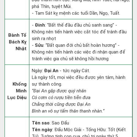
phá Thìn, tuyệt Mùi.
- Tam Sát kỵ mệnh các tuổi Dần, Ngọ, Tuất.
-
Đinh
: “Bất thế đầu đầu chủ sanh sang” -
Không nên tiến hành việc cắt tóc để tránh đầu
Bành Tổ
sinh ra nhọt
Bách Kỵ
-
Sửu
: “Bất quan đới chủ bất hoàn hương” -
Nhật
Không nên tiến hành các việc đi nhận quan để
tránh việc gia chủ sẽ không hồi hương
Ngày:
Đại An
- tức ngày Cát.
Là ngày tốt, mọi việc đều được yên tâm, hành
Khổng
sự thành công.
Minh
“Đại An gặp được quý nhân
Lục Diệu
Có cơm có rượu tiền tiễn đưa
Chẳng thời cũng được Đại An
Bình an vô sự tấm thân thanh nhàn.”
Tên sao
: Sao Đẩu
Tên ngày
: Đẩu Mộc Giải - Tống Hữu: Tốt (Kiết
Tú). Tướng tinh con cua, chủ trị ngày thứ 5.