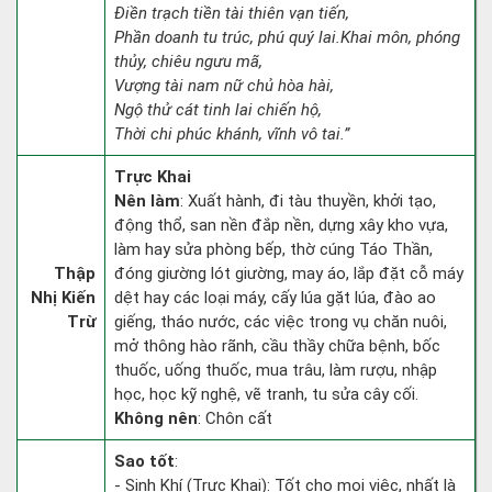
Điền trạch tiền tài thiên vạn tiến,
Phần doanh tu trúc, phú quý lai.Khai môn, phóng
thủy, chiêu ngưu mã,
Vượng tài nam nữ chủ hòa hài,
Ngộ thử cát tinh lai chiến hộ,
Thời chi phúc khánh, vĩnh vô tai.”
Trực Khai
Nên làm
: Xuất hành, đi tàu thuyền, khởi tạo,
động thổ, san nền đắp nền, dựng xây kho vựa,
làm hay sửa phòng bếp, thờ cúng Táo Thần,
Thập
đóng giường lót giường, may áo, lắp đặt cỗ máy
Nhị Kiến
dệt hay các loại máy, cấy lúa gặt lúa, đào ao
Trừ
giếng, tháo nước, các việc trong vụ chăn nuôi,
mở thông hào rãnh, cầu thầy chữa bệnh, bốc
thuốc, uống thuốc, mua trâu, làm rượu, nhập
học, học kỹ nghệ, vẽ tranh, tu sửa cây cối.
Không nên
: Chôn cất
Sao tốt
:
- Sinh Khí (Trực Khai): Tốt cho mọi việc, nhất là