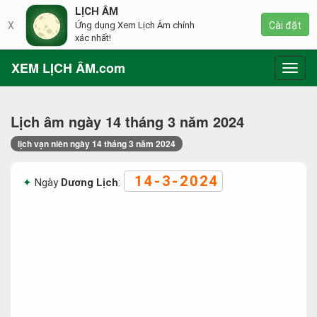
LỊCH ÂM
X
Ứng dụng Xem Lịch Âm chính
Cài đặt
xác nhất!
XEM LỊCH ÂM.com
Toggl
navig
Lịch âm ngày 14 tháng 3 năm 2024
lịch vạn niên ngày 14 tháng 3 năm 2024
14-3-2024
Ngày
Dương Lịch
: