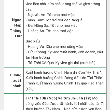
việc làm nhà, sửa nhà, động thổ và gieo trồng
cây.
- Nguyệt Ân: Tốt cho mọi việc.
Ngọc
- Kính Tâm: Tốt đối với việc tang lễ.
Hạp
- Đại Hồng Sa: Tốt cho mọi việc.
Thông
- Hoàng Ân: Tốt cho mọi việc.
Thư
Sao xấu
:
- Hoang Vu: Xấu cho mọi công việc.
- Cửu Không: Kỵ việc xuất hành, kinh doanh, cầu
tài, khai trương.
- Tứ Thời Cô Quả: Kỵ việc giá thú (cưới hỏi).
Xuất hành hướng Chính Nam để đón 'Hỷ Thần'.
Hướng
Xuất hành hướng Chính Đông để đón 'Tài Thần'.
xuất
Tránh xuất hành hướng Chính Tây gặp Hạc Thần
hành
(xấu)
Từ 11h-13h (Ngọ) và từ 23h-01h (Tý)
Mọi
công việc đều được tốt lành, tốt nhất cầu tài đi
theo hướng Tây Nam – Nhà cửa được yên lành.