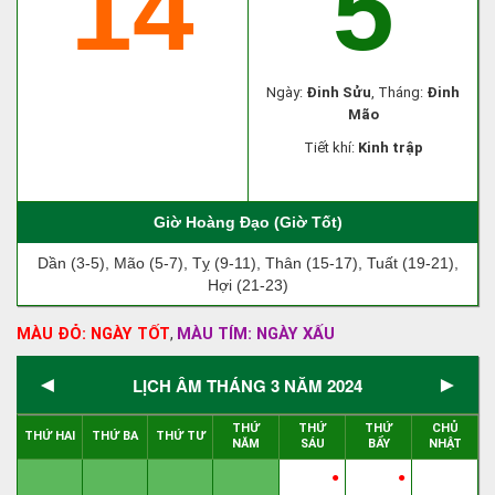
14
5
Ngày:
Đinh Sửu
, Tháng:
Đinh
Mão
Tiết khí:
Kinh trập
Giờ Hoàng Đạo (Giờ Tốt)
Dần (3-5), Mão (5-7), Tỵ (9-11), Thân (15-17), Tuất (19-21),
Hợi (21-23)
MÀU ĐỎ: NGÀY TỐT
MÀU TÍM: NGÀY XẤU
,
◄
►
LỊCH ÂM THÁNG 3 NĂM 2024
THỨ
THỨ
THỨ
CHỦ
THỨ HAI
THỨ BA
THỨ TƯ
NĂM
SÁU
BẨY
NHẬT
●
●