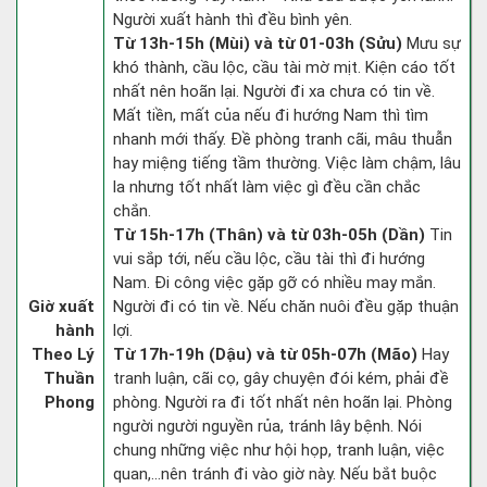
Người xuất hành thì đều bình yên.
Từ 13h-15h (Mùi) và từ 01-03h (Sửu)
Mưu sự
khó thành, cầu lộc, cầu tài mờ mịt. Kiện cáo tốt
nhất nên hoãn lại. Người đi xa chưa có tin về.
Mất tiền, mất của nếu đi hướng Nam thì tìm
nhanh mới thấy. Đề phòng tranh cãi, mâu thuẫn
hay miệng tiếng tầm thường. Việc làm chậm, lâu
la nhưng tốt nhất làm việc gì đều cần chắc
chắn.
Từ 15h-17h (Thân) và từ 03h-05h (Dần)
Tin
vui sắp tới, nếu cầu lộc, cầu tài thì đi hướng
Nam. Đi công việc gặp gỡ có nhiều may mắn.
Giờ xuất
Người đi có tin về. Nếu chăn nuôi đều gặp thuận
hành
lợi.
Theo Lý
Từ 17h-19h (Dậu) và từ 05h-07h (Mão)
Hay
Thuần
tranh luận, cãi cọ, gây chuyện đói kém, phải đề
Phong
phòng. Người ra đi tốt nhất nên hoãn lại. Phòng
người người nguyền rủa, tránh lây bệnh. Nói
chung những việc như hội họp, tranh luận, việc
quan,…nên tránh đi vào giờ này. Nếu bắt buộc