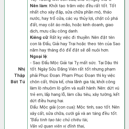
Nên làm
: Khởi tạo trăm việc đều rất tốt. Tốt
nhất cho xây đắp, sửa chữa phần mộ, tháo
nước, hay trổ cửa, các vụ thủy lợi, chặt cỏ phá
đất, may cắt áo mão, hoặc kinh doanh, giao
dịch, mưu cầu công danh.
Kiêng cữ
: Rất kỵ việc đi thuyền. Nên đặt tên
con là Đẩu, Giải hay Trại hoặc theo tên của Sao
năm hay tháng đó để đặt sẽ dễ nuôi hơn.
Ngoại lệ
:
- Sao Đẩu Mộc Giải tại Tỵ mất sức. Tại Dậu thì
Nhị
tốt. Ngày Sửu Đăng Viên rất tốt nhưng phạm
Thập
phải Phục Đoạn. Phạm Phục Đoạn thì kỵ việc
Bát Tú
chôn cất, thừa kế, chia lãnh gia tài, khởi công
làm lò nhuộm lò gốm và xuất hành. Nên: dứt vú
trẻ em, lấp hang lỗ, làm cầu tiêu, xây tường, kết
dứt điều hung hại.
Đẩu: Mộc giải (con cua): Mộc tinh, sao tốt. Nên
xây cất, sửa chữa, cưới gả và an táng đều tốt.
“Đẩu tinh tạo tác chủ chiêu tài,
Văn vũ quan viên vị đỉnh thai,