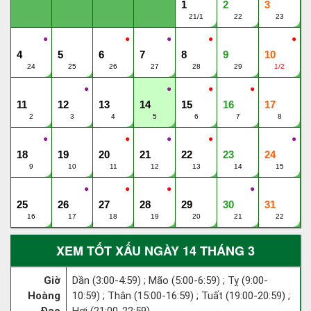
1
2
3
21/1
22
23
●
●
●
●
●
4
5
6
7
8
9
10
24
25
26
27
28
29
1/2
●
●
●
●
11
12
13
14
15
16
17
2
3
4
5
6
7
8
●
●
●
●
●
18
19
20
21
22
23
24
9
10
11
12
13
14
15
●
●
●
●
25
26
27
28
29
30
31
16
17
18
19
20
21
22
XEM TỐT XẤU NGÀY 14 THÁNG 3
Giờ
Dần (3:00-4:59) ; Mão (5:00-6:59) ; Tỵ (9:00-
Hoàng
10:59) ; Thân (15:00-16:59) ; Tuất (19:00-20:59) ;