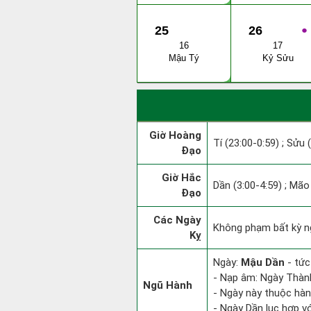
25
26
●
16
17
Mậu Tý
Kỷ Sửu
Giờ Hoàng
Tí (23:00-0:59) ; Sửu 
Đạo
Giờ Hắc
Dần (3:00-4:59) ; Mão 
Đạo
Các Ngày
Không phạm bất kỳ ngà
Kỵ
Ngày:
Mậu Dần
- tức
- Nạp âm: Ngày Thành
Ngũ Hành
- Ngày này thuộc hàn
- Ngày Dần lục hợp vớ