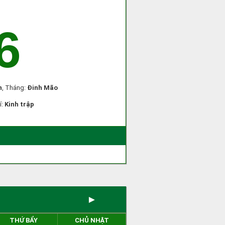
6
n
, Tháng:
Đinh Mão
í:
Kinh trập
►
THỨ BẨY
CHỦ NHẬT