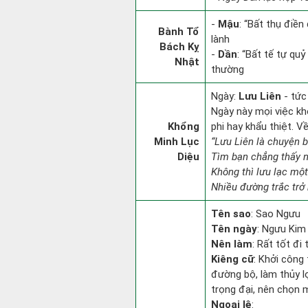
-
Mậu
: “Bất thụ điề
Bành Tổ
lành
Bách Kỵ
-
Dần
: “Bất tế tự qu
Nhật
thường
Ngày:
Lưu Liên
- tức
Ngày này mọi việc kh
Khổng
phi hay khẩu thiệt. V
Minh Lục
“Lưu Liên là chuyện 
Diệu
Tìm bạn chẳng thấy 
Không thì lưu lạc một
Nhiều đường trắc trở 
Tên sao
: Sao Ngưu
Tên ngày
: Ngưu Kim 
Nên làm
: Rất tốt đi
Kiêng cữ
: Khởi công 
đường bộ, làm thủy lợ
trọng đại, nên chọn 
Ngoại lệ
: