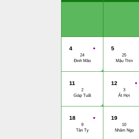
4
●
5
24
25
Đinh Mão
Mậu Thìn
11
12
●
2
3
Giáp Tuất
Ất Hợi
18
●
19
9
10
Tân Tỵ
Nhâm Ngọ