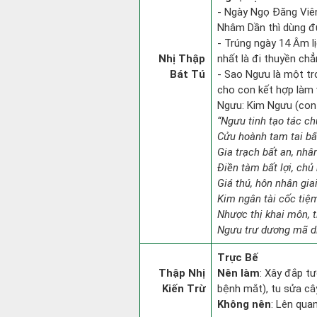
- Ngày Ngọ Đăng Viên 
Nhâm Dần thì dùng đ
- Trúng ngày 14 Âm l
Nhị Thập
nhất là đi thuyền chẳn
Bát Tú
- Sao Ngưu là một t
cho con kết hợp làm
Ngưu: Kim Ngưu (con t
“Ngưu tinh tạo tác chủ
Cửu hoành tam tai bất
Gia trạch bất an, nhâ
Điền tàm bất lợi, chủ
Giá thú, hôn nhân giai
Kim ngân tài cốc tiệm
Nhược thị khai môn, t
Ngưu trư dương mã di
Trực Bế
Thập Nhị
Nên làm
: Xây đắp tư
Kiến Trừ
bệnh mắt), tu sửa cây
Không nên
: Lên qua