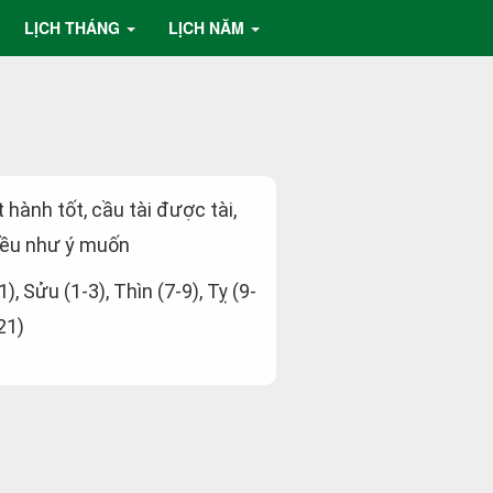
LỊCH THÁNG
LỊCH NĂM
t hành tốt, cầu tài được tài,
đều như ý muốn
1), Sửu (1-3), Thìn (7-9), Tỵ (9-
21)