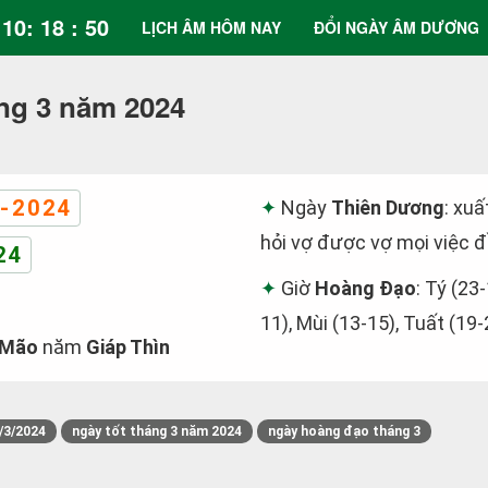
10: 18 : 51
LỊCH ÂM HÔM NAY
ĐỔI NGÀY ÂM DƯƠNG
ng 3 năm 2024
-2024
Ngày
Thiên Dương
: xuấ
hỏi vợ được vợ mọi việc 
24
Giờ
Hoàng Đạo
: Tý (23-
11), Mùi (13-15), Tuất (19-
 Mão
năm
Giáp Thìn
/3/2024
ngày tốt tháng 3 năm 2024
ngày hoàng đạo tháng 3