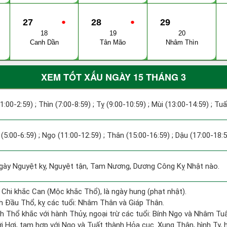
27
●
28
●
29
18
19
20
Canh Dần
Tân Mão
Nhâm Thìn
XEM TỐT XẤU NGÀY 15 THÁNG 3
(1:00-2:59) ; Thìn (7:00-8:59) ; Tỵ (9:00-10:59) ; Mùi (13:00-14:59) ; Tu
(5:00-6:59) ; Ngọ (11:00-12:59) ; Thân (15:00-16:59) ; Dậu (17:00-18:5
y Nguyệt kỵ, Nguyệt tận, Tam Nương, Dương Công Kỵ Nhật nào.
 Chi khắc Can (Mộc khắc Thổ), là ngày hung (phạt nhật).
 Đầu Thổ, kỵ các tuổi: Nhâm Thân và Giáp Thân.
h Thổ khắc với hành Thủy, ngoại trừ các tuổi: Bính Ngọ và Nhâm T
i Hợi, tam hợp với Ngọ và Tuất thành Hỏa cục. Xung Thân, hình Tỵ, hạ