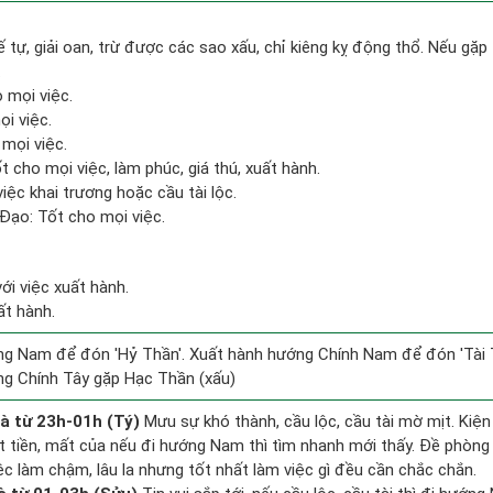
ế tự, giải oan, trừ được các sao xấu, chỉ kiêng kỵ động thổ. Nếu gặp 
.
 mọi việc.
i việc.
 mọi việc.
t cho mọi việc, làm phúc, giá thú, xuất hành.
iệc khai trương hoặc cầu tài lộc.
Đạo: Tốt cho mọi việc.
ới việc xuất hành.
ất hành.
g Nam để đón 'Hỷ Thần'. Xuất hành hướng Chính Nam để đón 'Tài 
ng Chính Tây gặp Hạc Thần (xấu)
à từ 23h-01h (Tý)
Mưu sự khó thành, cầu lộc, cầu tài mờ mịt. Kiện
ất tiền, mất của nếu đi hướng Nam thì tìm nhanh mới thấy. Đề phòng
ệc làm chậm, lâu la nhưng tốt nhất làm việc gì đều cần chắc chắn.