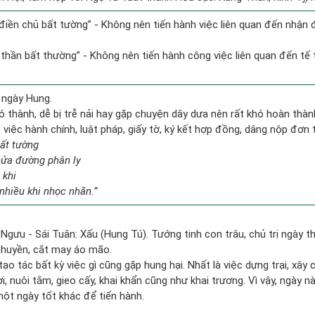
n điền chủ bất tường” - Không nên tiến hành việc liên quan đến nhận
ỷ thần bất thường” - Không nên tiến hành công việc liên quan đến tế 
 ngày Hung.
ó thành, dễ bị trễ nải hay gặp chuyện dây dưa nên rất khó hoàn thà
ề việc hành chính, luật pháp, giấy tờ, ký kết hợp đồng, dâng nộp đơn 
bất tường
nửa đường phân ly
 khi
nhiều khi nhọc nhằn.”
Ngưu - Sái Tuân: Xấu (Hung Tú). Tướng tinh con trâu, chủ trị ngày th
 thuyền, cắt may áo mão.
tạo tác bất kỳ việc gì cũng gặp hung hại. Nhất là việc dựng trại, xây 
i, nuôi tằm, gieo cấy, khai khẩn cũng như khai trương. Vì vậy, ngày 
một ngày tốt khác để tiến hành.