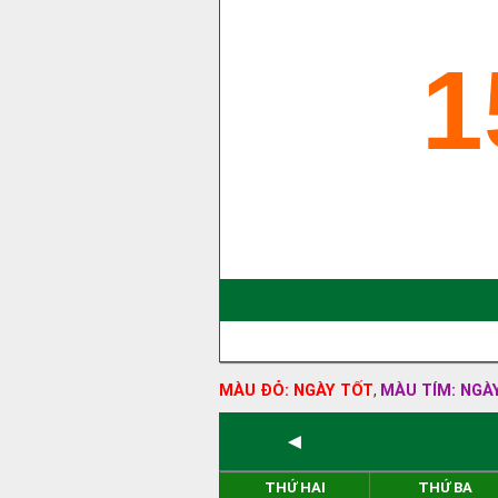
1
MÀU ĐỎ: NGÀY TỐT
MÀU TÍM: NGÀ
,
◄
THỨ HAI
THỨ BA