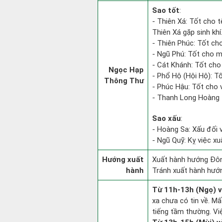
Sao tốt
:
- Thiên Xá: Tốt cho t
Thiên Xá gặp sinh khí
- Thiên Phúc: Tốt cho
- Ngũ Phú: Tốt cho mọ
- Cát Khánh: Tốt cho
Ngọc Hạp
- Phổ Hộ (Hội Hộ): Tố
Thông Thư
- Phúc Hậu: Tốt cho v
- Thanh Long Hoàng 
Sao xấu
:
- Hoàng Sa: Xấu đối v
- Ngũ Quỹ: Kỵ việc xu
Hướng xuất
Xuất hành hướng Đôn
hành
Tránh xuất hành hướ
Từ 11h-13h (Ngọ) v
xa chưa có tin về. M
tiếng tầm thường. Vi