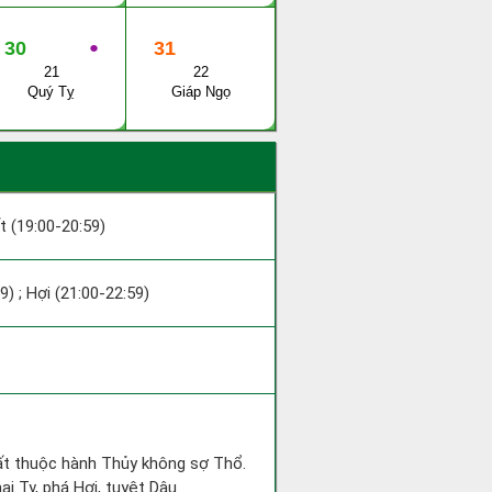
30
●
31
21
22
Quý Tỵ
Giáp Ngọ
ất (19:00-20:59)
9) ; Hợi (21:00-22:59)
uất thuộc hành Thủy không sợ Thổ.
i Tỵ, phá Hợi, tuyệt Dậu.