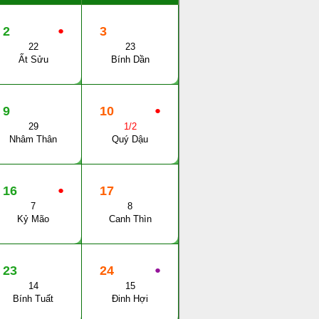
2
●
3
22
23
Ất Sửu
Bính Dần
9
10
●
29
1/2
Nhâm Thân
Quý Dậu
16
●
17
7
8
Kỷ Mão
Canh Thìn
23
24
●
14
15
Bính Tuất
Đinh Hợi