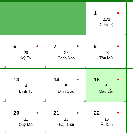
1
●
21/1
Giáp Tý
6
●
7
●
8
●
26
27
28
Kỷ Tỵ
Canh Ngọ
Tân Mùi
13
14
●
15
●
4
5
6
Bính Tý
Đinh Sửu
Mậu Dần
20
●
21
●
22
●
11
12
13
Quý Mùi
Giáp Thân
Ất Dậu