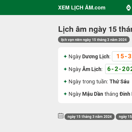
⌚ 
XEM LỊCH ÂM.com
Lịch âm ngày 15 thá
lịch vạn niên ngày 15 tháng 3 năm 2024
15-3
Ngày
Dương Lịch
:
6-2-20
Ngày
Âm Lịch
:
Ngày trong tuần:
Thứ Sáu
Ngày
Mậu Dần
tháng
Đinh
ngày 15 tháng 3 năm 2024
ngày 15