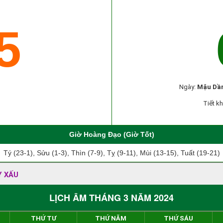
5
Ngày:
Mậu Dầ
Tiết kh
Giờ Hoàng Đạo (Giờ Tốt)
Tý (23-1), Sửu (1-3), Thìn (7-9), Tỵ (9-11), Mùi (13-15), Tuất (19-21)
Y XẤU
LỊCH ÂM THÁNG 3 NĂM 2024
THỨ TƯ
THỨ NĂM
THỨ SÁU