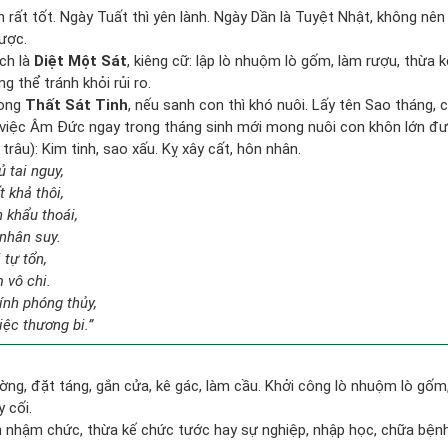
rất tốt. Ngày Tuất thì yên lành. Ngày Dần là Tuyệt Nhật, không nên 
ược.
ịch là
Diệt Một Sát
, kiêng cữ: lập lò nhuộm lò gốm, làm rượu, thừa 
g thể tránh khỏi rủi ro.
rong
Thất Sát Tinh
, nếu sanh con thì khó nuôi. Lấy tên Sao tháng,
 việc Âm Đức ngay trong tháng sinh mới mong nuôi con khôn lớn đư
râu): Kim tinh, sao xấu. Kỵ xây cất, hôn nhân.
 tai nguy,
 khả thôi,
n khẩu thoái,
 nhân suy.
 tự tổn,
 vô chi.
ính phóng thủy,
ệc thương bi.”
ờng, đặt táng, gắn cửa, kê gác, làm cầu. Khởi công lò nhuộm lò gốm,
 cối.
n nhậm chức, thừa kế chức tước hay sự nghiệp, nhập học, chữa bện