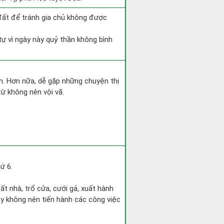
 đất để tránh gia chủ không được
tự vì ngày này quỷ thần không bình
nh. Hơn nữa, dễ gặp những chuyện thị
từ không nên vội vã.
ứ 6.
cất nhà, trổ cửa, cưới gả, xuất hành
này không nên tiến hành các công việc