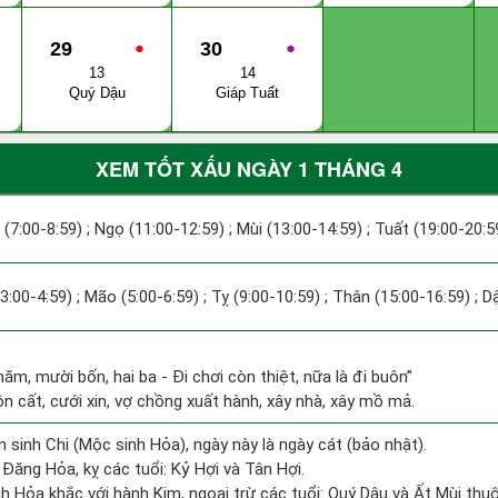
29
●
30
●
13
14
Quý Dậu
Giáp Tuất
XEM TỐT XẤU NGÀY 1 THÁNG 4
 (7:00-8:59) ; Ngọ (11:00-12:59) ; Mùi (13:00-14:59) ; Tuất (19:00-20:5
(3:00-4:59) ; Mão (5:00-6:59) ; Tỵ (9:00-10:59) ; Thân (15:00-16:59) ; 
năm, mười bốn, hai ba - Đi chơi còn thiệt, nữa là đi buôn”
ôn cất, cưới xin, vợ chồng xuất hành, xây nhà, xây mồ mả.
 sinh Chi (Mộc sinh Hỏa), ngày này là ngày cát (bảo nhật).
Đăng Hỏa, kỵ các tuổi: Kỷ Hợi và Tân Hợi.
h Hỏa khắc với hành Kim, ngoại trừ các tuổi: Quý Dậu và Ất Mùi th