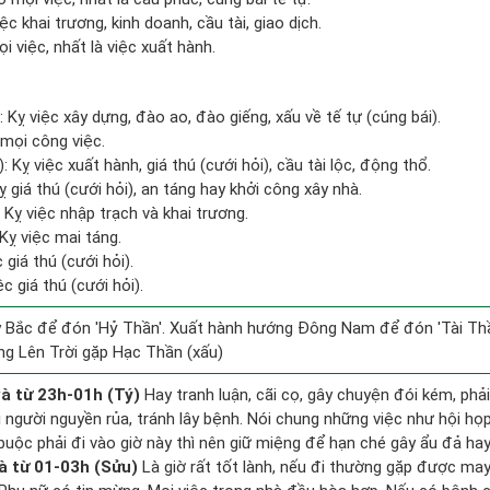
ệc khai trương, kinh doanh, cầu tài, giao dịch.
i việc, nhất là việc xuất hành.
 Kỵ việc xây dựng, đào ao, đào giếng, xấu về tế tự (cúng bái).
mọi công việc.
 Kỵ việc xuất hành, giá thú (cưới hỏi), cầu tài lộc, động thổ.
ỵ giá thú (cưới hỏi), an táng hay khởi công xây nhà.
Kỵ việc nhập trạch và khai trương.
Kỵ việc mai táng.
 giá thú (cưới hỏi).
c giá thú (cưới hỏi).
 Bắc để đón 'Hỷ Thần'. Xuất hành hướng Đông Nam để đón 'Tài Thầ
ng Lên Trời gặp Hạc Thần (xấu)
à từ 23h-01h (Tý)
Hay tranh luận, cãi cọ, gây chuyện đói kém, phả
 người nguyền rủa, tránh lây bệnh. Nói chung những việc như hội họp,
buộc phải đi vào giờ này thì nên giữ miệng để hạn ché gây ẩu đả hay
à từ 01-03h (Sửu)
Là giờ rất tốt lành, nếu đi thường gặp được may