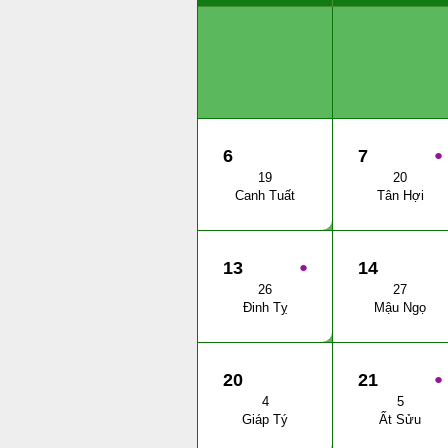
6
7
●
19
20
Canh Tuất
Tân Hợi
13
●
14
26
27
Đinh Tỵ
Mậu Ngọ
20
21
●
4
5
Giáp Tý
Ất Sửu