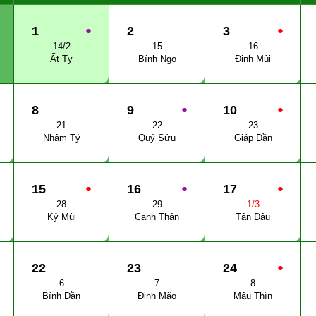
1
●
2
3
●
14/2
15
16
Ất Tỵ
Bính Ngọ
Đinh Mùi
8
9
●
10
●
21
22
23
Nhâm Tý
Quý Sửu
Giáp Dần
15
●
16
●
17
●
28
29
1/3
Kỷ Mùi
Canh Thân
Tân Dậu
22
23
24
●
6
7
8
Bính Dần
Đinh Mão
Mậu Thìn