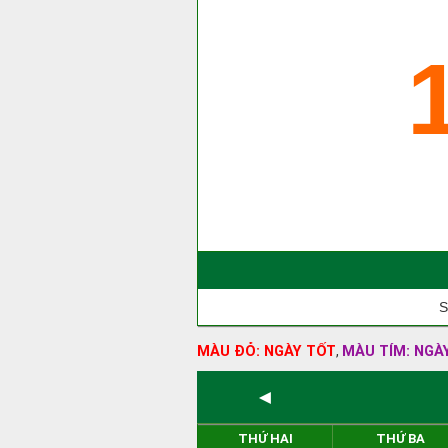
S
MÀU ĐỎ: NGÀY TỐT
MÀU TÍM: NGÀ
,
◄
THỨ HAI
THỨ BA