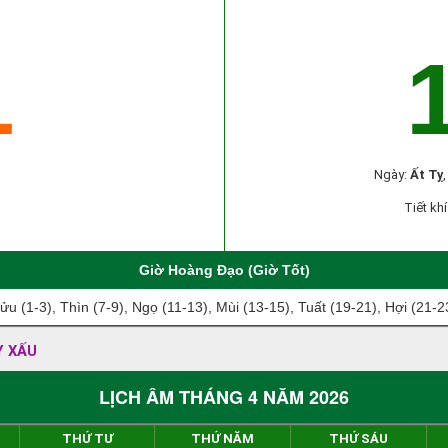
1
Ngày:
Ất Tỵ
Tiết khí
Giờ Hoàng Đạo (Giờ Tốt)
ửu (1-3), Thìn (7-9), Ngọ (11-13), Mùi (13-15), Tuất (19-21), Hợi (21-2
Y XẤU
LỊCH ÂM THÁNG 4 NĂM 2026
THỨ TƯ
THỨ NĂM
THỨ SÁU