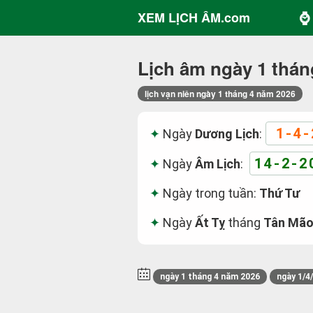
⌚ 
XEM LỊCH ÂM.com
Lịch âm ngày 1 thán
lịch vạn niên ngày 1 tháng 4 năm 2026
1-4-
Ngày
Dương Lịch
:
14-2-2
Ngày
Âm Lịch
:
Ngày trong tuần:
Thứ Tư
Ngày
Ất Tỵ
tháng
Tân Mã
ngày 1 tháng 4 năm 2026
ngày 1/4