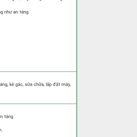
ng như an táng.
áng, kê gác, sửa chữa, lắp đặt máy,
n táng.
h.