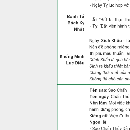
- Ngày Tỵ lục hợp với
Bành Tổ
-
Ất
: “Bất tải thực t
Bách Kỵ
-
Tỵ
: “Bất viễn hành
Nhật
Ngày:
Xích Khẩu
- t
Nên đề phòng miệng l
thị phi, mâu thuẫn, l
Khổng Minh
“Xích Khẩu là quả bầ
Lục Diệu
Sinh ra khẩu thiệt bà
Chẳng thời mất của n
Không thì chó cắn phâ
Tên sao
: Sao Chẩn
Tên ngày
: Chẩn Thủy
Nên làm
: Mọi việc k
hành, dựng phòng, chặ
Kiêng cữ
: Việc đi th
Ngoại lệ
:
- Sao Chẩn Thủy Dẫn t