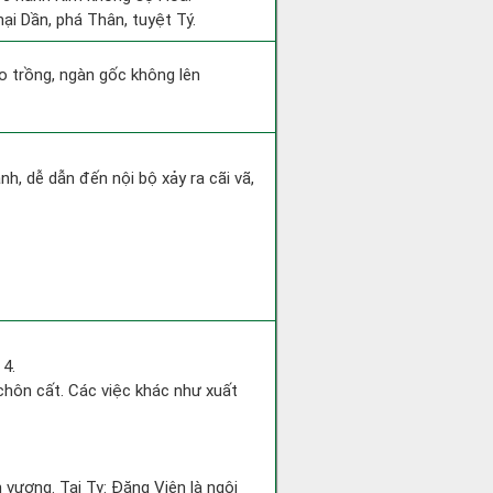
ại Dần, phá Thân, tuyệt Tý.
eo trồng, ngàn gốc không lên
h, dễ dẫn đến nội bộ xảy ra cãi vã,
 4.
à chôn cất. Các việc khác như xuất
 vượng. Tại Tỵ: Đăng Viên là ngôi