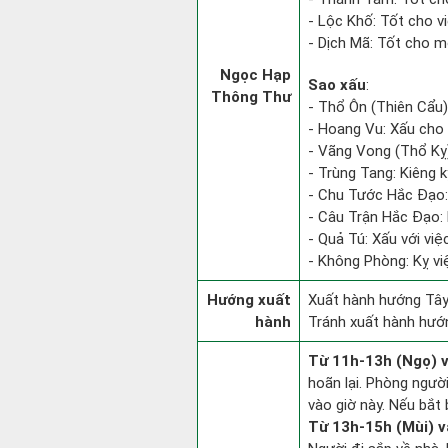
- Lộc Khố: Tốt cho vi
- Dịch Mã: Tốt cho mọ
Ngọc Hạp
Sao xấu
:
Thông Thư
- Thổ Ôn (Thiên Cẩu):
- Hoang Vu: Xấu cho 
- Vãng Vong (Thổ Kỵ):
- Trùng Tang: Kiêng k
- Chu Tước Hắc Đạo: 
- Câu Trận Hắc Đạo: 
- Quả Tú: Xấu với việc
- Không Phòng: Kỵ việ
Hướng xuất
Xuất hành hướng Tây
hành
Tránh xuất hành hướ
Từ 11h-13h (Ngọ) v
hoãn lại. Phòng người
vào giờ này. Nếu bắt 
Từ 13h-15h (Mùi) v