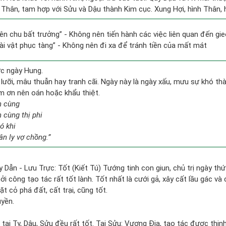
 Thân, tam hợp với Sửu và Dậu thành Kim cục. Xung Hợi, hình Thân, h
hiên chu bất trưởng” - Không nên tiến hành các việc liên quan đến gi
 tài vật phục tàng” - Không nên đi xa để tránh tiền của mất mát
ức ngày Hung.
ưỡi, mâu thuẫn hay tranh cãi. Ngày này là ngày xấu, mưu sự khó thàn
àm ơn nên oán hoặc khẩu thiệt.
n cùng
n cùng thị phi
ó khi
n ly vợ chồng.”
 Dẫn - Lưu Trực: Tốt (Kiết Tú) Tướng tinh con giun, chủ trị ngày thứ
hởi công tạo tác rất tốt lành. Tốt nhất là cưới gả, xây cất lầu gác v
t cỏ phá đất, cất trại, cũng tốt.
uyền.
ại Tỵ, Dậu, Sửu đều rất tốt. Tại Sửu: Vượng Địa, tạo tác được thịnh