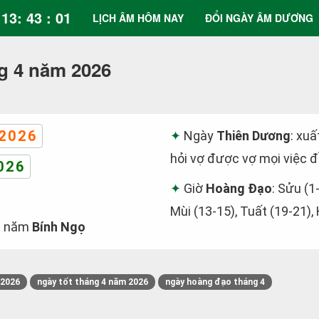
13: 43 : 02
LỊCH ÂM HÔM NAY
ĐỔI NGÀY ÂM DƯƠNG
g 4 năm 2026
2026
Ngày
Thiên Dương
: xuấ
hỏi vợ được vợ mọi việc 
026
Giờ
Hoàng Đạo
: Sửu (1
Mùi (13-15), Tuất (19-21),
o
năm
Bính Ngọ
/2026
ngày tốt tháng 4 năm 2026
ngày hoàng đạo tháng 4