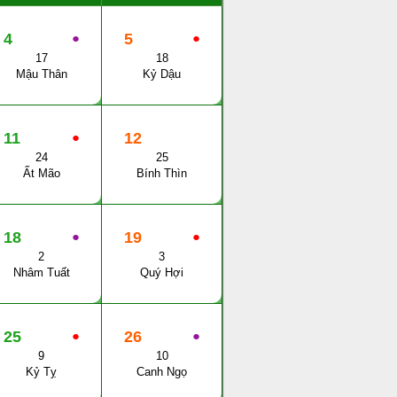
4
●
5
●
17
18
Mậu Thân
Kỷ Dậu
11
●
12
24
25
Ất Mão
Bính Thìn
18
●
19
●
2
3
Nhâm Tuất
Quý Hợi
25
●
26
●
9
10
Kỷ Tỵ
Canh Ngọ