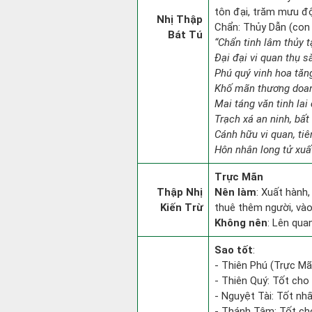
tôn đại, trăm mưu độ
Nhị Thập
Chẩn: Thủy Dẫn (con 
Bát Tú
“Chẩn tinh lâm thủy t
Đại đại vi quan thụ s
Phú quý vinh hoa tăn
Khố mãn thương doan
Mai táng văn tinh lai 
Trạch xá an ninh, bất
Cánh hữu vi quan, tiê
Hôn nhân long tử xuất
Trực Mãn
Thập Nhị
Nên làm
: Xuất hành,
Kiến Trừ
thuê thêm người, vào
Không nên
: Lên qua
Sao tốt
:
- Thiên Phú (Trực Mãn
- Thiên Quý: Tốt cho 
- Nguyệt Tài: Tốt nhấ
- Thánh Tâm: Tốt cho 