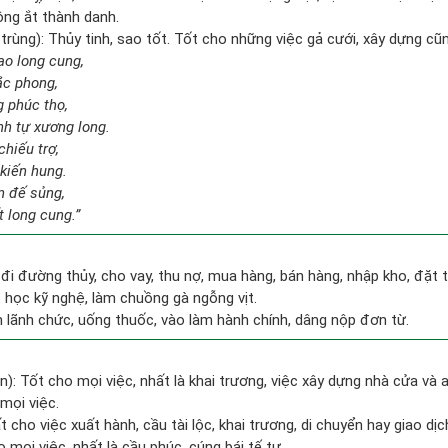
ng ắt thành danh.
trùng): Thủy tinh, sao tốt. Tốt cho những việc gả cưới, xây dựng cũ
ạo long cung,
ắc phong,
g phúc thọ,
h tự xương long.
chiếu trợ,
 kiến hung.
n đế sủng,
 long cung.”
 đi đường thủy, cho vay, thu nợ, mua hàng, bán hàng, nhập kho, đặt t
 học kỹ nghệ, làm chuồng gà ngỗng vịt.
n lãnh chức, uống thuốc, vào làm hành chính, dâng nộp đơn từ.
): Tốt cho mọi việc, nhất là khai trương, việc xây dựng nhà cửa và a
mọi việc.
t cho việc xuất hành, cầu tài lộc, khai trương, di chuyển hay giao dịc
mọi việc, nhất là cầu phúc, cúng bái tế tự.