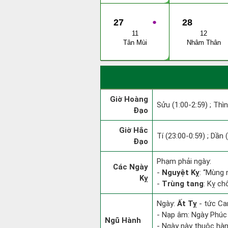
27
●
28
11
12
Tân Mùi
Nhâm Thân
Giờ Hoàng
Sửu (1:00-2:59) ; Thìn
Đạo
Giờ Hắc
Tí (23:00-0:59) ; Dần 
Đạo
Phạm phải ngày:
Các Ngày
-
Nguyệt Kỵ
: “Mùng 
Kỵ
-
Trùng tang
: Kỵ ch
Ngày:
Ất Tỵ
- tức Can
- Nạp âm: Ngày Phúc 
Ngũ Hành
- Ngày này thuộc hàn