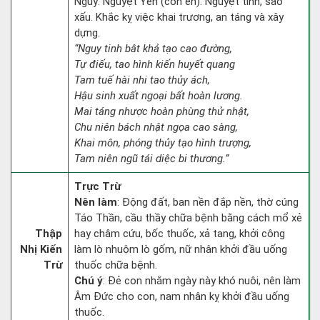
Nguy: Nguyệt Yến (con én): Nguyệt tinh, sao
xấu. Khắc kỵ việc khai trương, an táng và xây
dựng.
“Nguy tinh bât khả tạo cao đường,
Tự điếu, tao hình kiến huyết quang
Tam tuế hài nhi tao thủy ách,
Hậu sinh xuất ngoại bất hoàn lương.
Mai táng nhược hoàn phùng thử nhật,
Chu niên bách nhật ngọa cao sàng,
Khai môn, phóng thủy tạo hình trượng,
Tam niên ngũ tái diệc bi thương.”
Trực Trừ
Nên làm
: Động đất, ban nền đắp nền, thờ cúng
Táo Thần, cầu thầy chữa bệnh bằng cách mổ xẻ
Thập
hay châm cứu, bốc thuốc, xả tang, khởi công
Nhị Kiến
làm lò nhuộm lò gốm, nữ nhân khởi đầu uống
Trừ
thuốc chữa bệnh.
Chú ý
: Đẻ con nhằm ngày này khó nuôi, nên làm
Âm Đức cho con, nam nhân kỵ khởi đầu uống
thuốc.