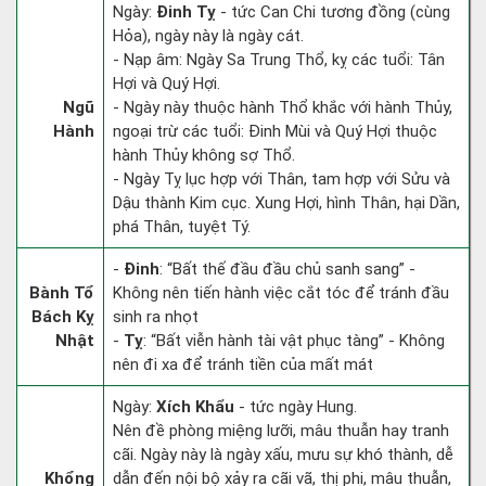
Ngày:
Đinh Tỵ
- tức Can Chi tương đồng (cùng
Hỏa), ngày này là ngày cát.
- Nạp âm: Ngày Sa Trung Thổ, kỵ các tuổi: Tân
Hợi và Quý Hợi.
Ngũ
- Ngày này thuộc hành Thổ khắc với hành Thủy,
Hành
ngoại trừ các tuổi: Đinh Mùi và Quý Hợi thuộc
hành Thủy không sợ Thổ.
- Ngày Tỵ lục hợp với Thân, tam hợp với Sửu và
Dậu thành Kim cục. Xung Hợi, hình Thân, hại Dần,
phá Thân, tuyệt Tý.
-
Đinh
: “Bất thế đầu đầu chủ sanh sang” -
Bành Tổ
Không nên tiến hành việc cắt tóc để tránh đầu
Bách Kỵ
sinh ra nhọt
Nhật
-
Tỵ
: “Bất viễn hành tài vật phục tàng” - Không
nên đi xa để tránh tiền của mất mát
Ngày:
Xích Khẩu
- tức ngày Hung.
Nên đề phòng miệng lưỡi, mâu thuẫn hay tranh
cãi. Ngày này là ngày xấu, mưu sự khó thành, dễ
Khổng
dẫn đến nội bộ xảy ra cãi vã, thị phi, mâu thuẫn,