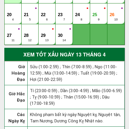
●
●
●
●
20
21
22
23
24
25
26
4
5
6
7
8
9
10
●
●
●
27
28
29
30
11
12
13
14
XEM TỐT XẤU NGÀY 13 THÁNG 4
Giờ
Sửu (1:00-2:59) ; Thìn (7:00-8:59) ; Ngọ (11:00-
Hoàng
12:59) ; Mùi (13:00-14:59) ; Tuất (19:00-20:59) ;
Đạo
Hợi (21:00-22:59)
Tí (23:00-0:59) ; Dần (3:00-4:59) ; Mão (5:00-6:59)
Giờ Hắc
; Tỵ (9:00-10:59) ; Thân (15:00-16:59) ; Dậu
Đạo
(17:00-18:59)
Các
Không phạm bất kỳ ngày Nguyệt kỵ, Nguyệt tận,
Ngày Kỵ
Tam Nương, Dương Công Kỵ Nhật nào.