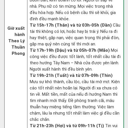
Buôn bán, kinh doanh có lời. Người đi sắp về
nhà. Phụ nữ có tin mừng. Mọi việc trong nhà
đều hòa hợp. Nếu có bệnh cầu thì sẽ khỏi, gia
đình đều mạnh khỏe.
Từ 15h-17h (Thân) và từ 03h-05h (Dần)
Cầu
Giờ xuất
tài thì không có lợi, hoặc hay bị trái ý. Nếu ra đi
hành
hay thiệt, gặp nạn, việc quan trọng thì phải đòn,
Theo Lý
gặp ma quỷ nên cúng tế thì mới an.
Thuần
Từ 17h-19h (Dậu) và từ 05h-07h (Mão)
Mọi
Phong
công việc đều được tốt lành, tốt nhất cầu tài đi
theo hướng Tây Nam – Nhà cửa được yên lành.
Người xuất hành thì đều bình yên.
Từ 19h-21h (Tuất) và từ 07h-09h (Thìn)
Mưu sự khó thành, cầu lộc, cầu tài mờ mịt. Kiện
cáo tốt nhất nên hoãn lại. Người đi xa chưa có
tin về. Mất tiền, mất của nếu đi hướng Nam thì
tìm nhanh mới thấy. Đề phòng tranh cãi, mâu
thuẫn hay miệng tiếng tầm thường. Việc làm
chậm, lâu la nhưng tốt nhất làm việc gì đều cần
chắc chắn.
Từ 21h-23h (Hợi) và từ 09h-11h (Tị)
Tin vui