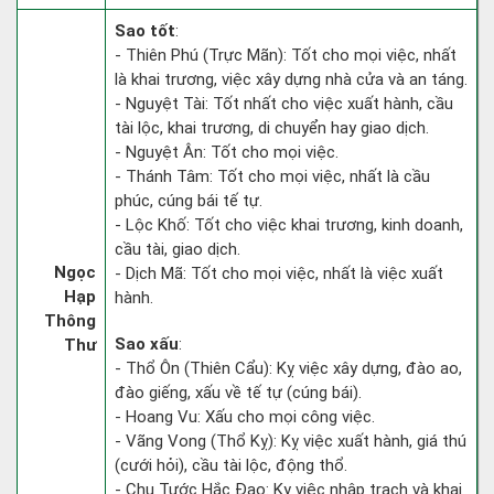
Sao tốt
:
- Thiên Phú (Trực Mãn): Tốt cho mọi việc, nhất
là khai trương, việc xây dựng nhà cửa và an táng.
- Nguyệt Tài: Tốt nhất cho việc xuất hành, cầu
tài lộc, khai trương, di chuyển hay giao dịch.
- Nguyệt Ân: Tốt cho mọi việc.
- Thánh Tâm: Tốt cho mọi việc, nhất là cầu
phúc, cúng bái tế tự.
- Lộc Khố: Tốt cho việc khai trương, kinh doanh,
cầu tài, giao dịch.
Ngọc
- Dịch Mã: Tốt cho mọi việc, nhất là việc xuất
Hạp
hành.
Thông
Sao xấu
:
Thư
- Thổ Ôn (Thiên Cẩu): Kỵ việc xây dựng, đào ao,
đào giếng, xấu về tế tự (cúng bái).
- Hoang Vu: Xấu cho mọi công việc.
- Vãng Vong (Thổ Kỵ): Kỵ việc xuất hành, giá thú
(cưới hỏi), cầu tài lộc, động thổ.
- Chu Tước Hắc Đạo: Kỵ việc nhập trạch và khai