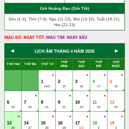
Giờ Hoàng Đạo (Giờ Tốt)
Sửu (1-3), Thìn (7-9), Ngọ (11-13), Mùi (13-15), Tuất (19-21),
Hợi (21-23)
MÀU ĐỎ: NGÀY TỐT
MÀU TÍM: NGÀY XẤU
,
◄
►
LỊCH ÂM THÁNG 4 NĂM 2026
THỨ
THỨ
THỨ
CHỦ
THỨ HAI
THỨ BA
THỨ TƯ
NĂM
SÁU
BẨY
NHẬT
●
●
●
●
1
2
3
4
5
14/2
15
16
17
18
●
●
●
●
6
7
8
9
10
11
12
19
20
21
22
23
24
25
●
●
●
●
●
●
13
14
15
16
17
18
19
26
27
28
29
1/3
2
3