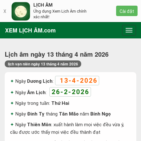
LỊCH ÂM
X
Ứng dụng Xem Lịch Âm chính
Cài đặt
xác nhất!
XEM LỊCH ÂM.com
Toggl
navig
Lịch âm ngày 13 tháng 4 năm 2026
lịch vạn niên ngày 13 tháng 4 năm 2026
13-4-2026
Ngày
Dương Lịch
:
26-2-2026
Ngày
Âm Lịch
:
Ngày trong tuần:
Thứ Hai
Ngày
Đinh Tỵ
tháng
Tân Mão
năm
Bính Ngọ
Ngày
Thiên Môn
: xuất hành làm mọi việc đều vừa ý,
cầu được ước thấy mọi việc đều thành đạt