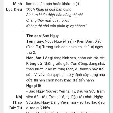
Minh
làm ơn nên oán hoặc khẩu thiệt.
Lục Diệu
“Xích Khẩu là quả bần cùng
Sinh ra khẩu thiệt bàn cùng thị phi
Chẳng thời mất của nó khi
Không thì chó cắn phân ly vợ chồng.”
Tên sao
: Sao Nguy
Tên ngày
: Nguy Nguyệt Yến - Kiên Đàm: Xấu
(Bình Tú) Tướng tinh con chim én, chủ trị ngày
thứ 2.
Nên làm
: Lót giường bình yên, chôn cất rất tốt.
Kiêng cữ
: Những việc gác đòn đông, dựng nhà,
tháo nước, đào mương rạch, đi thuyền hay trổ
cửa. Vì vậy, nếu quý bạn có ý định xây dựng nhà
cửa thì nên chọn ngày khác để tiến hành.
Ngoại lệ
:
- Sao Nguy Nguyệt Yến tại Tỵ, Dậu và Sửu trăm
Nhị
việc đều tốt. Trong đó, tại Dậu tốt nhất. Ngày
Thập
Sửu Sao Nguy Đăng Viên: mọi việc tạo tác đều
Bát Tú
được quý hiển.