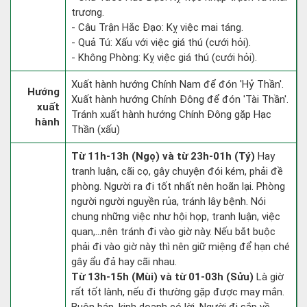
trương.
- Câu Trận Hắc Đạo: Kỵ việc mai táng.
- Quả Tú: Xấu với việc giá thú (cưới hỏi).
- Không Phòng: Kỵ việc giá thú (cưới hỏi).
Xuất hành hướng Chính Nam để đón 'Hỷ Thần'.
Hướng
Xuất hành hướng Chính Đông để đón 'Tài Thần'.
xuất
Tránh xuất hành hướng Chính Đông gặp Hạc
hành
Thần (xấu)
Từ 11h-13h (Ngọ) và từ 23h-01h (Tý)
Hay
tranh luận, cãi cọ, gây chuyện đói kém, phải đề
phòng. Người ra đi tốt nhất nên hoãn lại. Phòng
người người nguyền rủa, tránh lây bệnh. Nói
chung những việc như hội họp, tranh luận, việc
quan,…nên tránh đi vào giờ này. Nếu bắt buộc
phải đi vào giờ này thì nên giữ miệng để hạn ché
gây ẩu đả hay cãi nhau.
Từ 13h-15h (Mùi) và từ 01-03h (Sửu)
Là giờ
rất tốt lành, nếu đi thường gặp được may mắn.