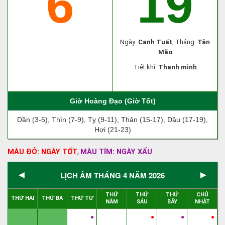
6
19
Ngày:
Canh Tuất
, Tháng:
Tân
Mão
Tiết khí:
Thanh minh
Giờ Hoàng Đạo (Giờ Tốt)
Dần (3-5), Thìn (7-9), Tỵ (9-11), Thân (15-17), Dậu (17-19),
Hợi (21-23)
MÀU ĐỎ: NGÀY TỐT
MÀU TÍM: NGÀY XẤU
,
◄
►
LỊCH ÂM THÁNG 4 NĂM 2026
THỨ
THỨ
THỨ
CHỦ
THỨ HAI
THỨ BA
THỨ TƯ
NĂM
SÁU
BẨY
NHẬT
●
●
●
●