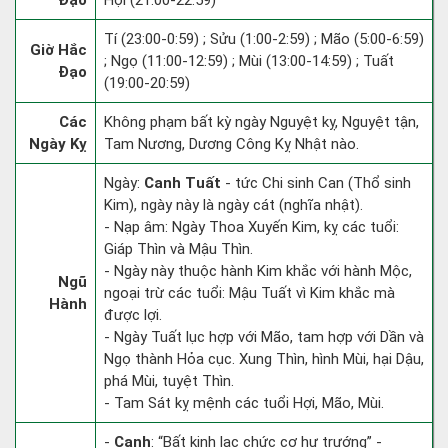
Đạo
Hợi (21:00-22:59)
Tí (23:00-0:59) ; Sửu (1:00-2:59) ; Mão (5:00-6:59)
Giờ Hắc
; Ngọ (11:00-12:59) ; Mùi (13:00-14:59) ; Tuất
Đạo
(19:00-20:59)
Các
Không phạm bất kỳ ngày Nguyệt kỵ, Nguyệt tận,
Ngày Kỵ
Tam Nương, Dương Công Kỵ Nhật nào.
Ngày:
Canh Tuất
- tức Chi sinh Can (Thổ sinh
Kim), ngày này là ngày cát (nghĩa nhật).
- Nạp âm: Ngày Thoa Xuyến Kim, kỵ các tuổi:
Giáp Thìn và Mậu Thìn.
- Ngày này thuộc hành Kim khắc với hành Mộc,
Ngũ
ngoại trừ các tuổi: Mậu Tuất vì Kim khắc mà
Hành
được lợi.
- Ngày Tuất lục hợp với Mão, tam hợp với Dần và
Ngọ thành Hỏa cục. Xung Thìn, hình Mùi, hại Dậu,
phá Mùi, tuyệt Thìn.
- Tam Sát kỵ mệnh các tuổi Hợi, Mão, Mùi.
-
Canh
: “Bất kinh lạc chức cơ hư trướng” -