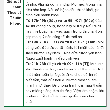
Giờ xuất
về nhà. Phụ nữ có tin mừng. Mọi việc trong nhà
hành
đều hòa hợp. Nếu có bệnh cầu thì sẽ khỏi, gia
Theo Lý
đình đều mạnh khỏe.
Thuần
Từ 17h-19h (Dậu) và từ 05h-07h (Mão)
Cầu
Phong
tài thì không có lợi, hoặc hay bị trái ý. Nếu ra đi
hay thiệt, gặp nạn, việc quan trọng thì phải đòn,
gặp ma quỷ nên cúng tế thì mới an.
Từ 19h-21h (Tuất) và từ 07h-09h (Thìn)
Mọi
công việc đều được tốt lành, tốt nhất cầu tài đi
theo hướng Tây Nam – Nhà cửa được yên lành.
Người xuất hành thì đều bình yên.
Từ 21h-23h (Hợi) và từ 09h-11h (Tị)
Mưu sự
khó thành, cầu lộc, cầu tài mờ mịt. Kiện cáo tốt
nhất nên hoãn lại. Người đi xa chưa có tin về.
Mất tiền, mất của nếu đi hướng Nam thì tìm
nhanh mới thấy. Đề phòng tranh cãi, mâu thuẫn
hay miệng tiếng tầm thường. Việc làm chậm, lâu
la nhưng tốt nhất làm việc gì đều cần chắc
chắn.