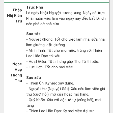
Trực Phá
Thập
Là ngày Nhật Nguyệt tương xung. Ngày có trực
Nhị Kiến
Phá muôn việc làm vào ngày này đều bất lợi, chỉ
Trừ
nên phá dỡ nhà cửa.
Sao tốt
:
- Nguyệt Không: Tốt cho việc làm nhà, sửa nhà,
làm giường, đặt giường.
- Minh Tinh: Tốt cho mọi việc, trùng với Thiên
Lao Hắc Đạo thì xấu.
- Hoạt Điệu: Tốt, nhưng gặp Thụ Tử thì xấu.
Ngọc
- Lục Hợp: Tốt cho mọi việc.
Hạp
Thông
Sao xấu
:
Thư
- Thiên Ôn: Kỵ việc xây dựng.
- Nguyệt Hư (Nguyệt Sát): Xấu nếu làm việc giá
thú (cưới hỏi), mở cửa hoặc mở hàng.
- Quỷ Khốc: Xấu với việc tế tự (cúng bái), mai
táng.
- Thiên Lao Hắc Đạo: Kỵ mọi việc đại sự.