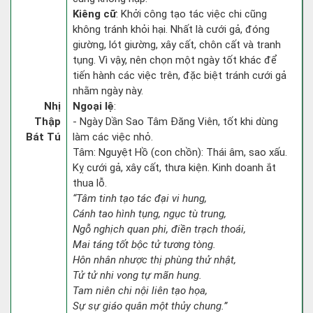
Kiêng cữ
: Khởi công tạo tác việc chi cũng
không tránh khỏi hại. Nhất là cưới gả, đóng
giường, lót giường, xây cất, chôn cất và tranh
tụng. Vì vậy, nên chọn một ngày tốt khác để
tiến hành các việc trên, đặc biệt tránh cưới gả
nhằm ngày này.
Nhị
Ngoại lệ
:
Thập
- Ngày Dần Sao Tâm Đăng Viên, tốt khi dùng
Bát Tú
làm các việc nhỏ.
Tâm: Nguyệt Hồ (con chồn): Thái âm, sao xấu.
Kỵ cưới gả, xây cất, thưa kiện. Kinh doanh ắt
thua lỗ.
“Tâm tinh tạo tác đại vi hung,
Cánh tao hình tụng, ngục tù trung,
Ngỗ nghịch quan phi, điền trạch thoái,
Mai táng tốt bộc tử tương tòng.
Hôn nhân nhược thị phùng thử nhật,
Tử tử nhi vong tự mãn hung.
Tam niên chi nội liên tạo họa,
Sự sự giáo quân một thủy chung.”