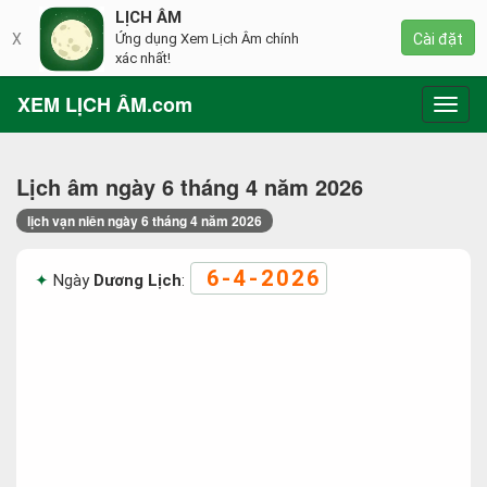
LỊCH ÂM
X
Ứng dụng Xem Lịch Âm chính
Cài đặt
xác nhất!
XEM LỊCH ÂM.com
Toggl
navig
Lịch âm ngày 6 tháng 4 năm 2026
lịch vạn niên ngày 6 tháng 4 năm 2026
6-4-2026
Ngày
Dương Lịch
: