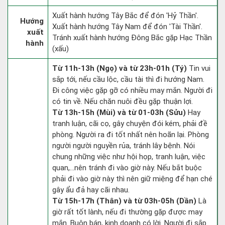
Xuất hành hướng Tây Bắc để đón 'Hỷ Thần'.
Hướng
Xuất hành hướng Tây Nam để đón 'Tài Thần'.
xuất
Tránh xuất hành hướng Đông Bắc gặp Hạc Thần
hành
(xấu)
Từ 11h-13h (Ngọ) và từ 23h-01h (Tý)
Tin vui
sắp tới, nếu cầu lộc, cầu tài thì đi hướng Nam.
Đi công việc gặp gỡ có nhiều may mắn. Người đi
có tin về. Nếu chăn nuôi đều gặp thuận lợi.
Từ 13h-15h (Mùi) và từ 01-03h (Sửu)
Hay
tranh luận, cãi cọ, gây chuyện đói kém, phải đề
phòng. Người ra đi tốt nhất nên hoãn lại. Phòng
người người nguyền rủa, tránh lây bệnh. Nói
chung những việc như hội họp, tranh luận, việc
quan,…nên tránh đi vào giờ này. Nếu bắt buộc
phải đi vào giờ này thì nên giữ miệng để hạn ché
gây ẩu đả hay cãi nhau.
Từ 15h-17h (Thân) và từ 03h-05h (Dần)
Là
giờ rất tốt lành, nếu đi thường gặp được may
mắn. Buôn bán, kinh doanh có lời. Người đi sắp