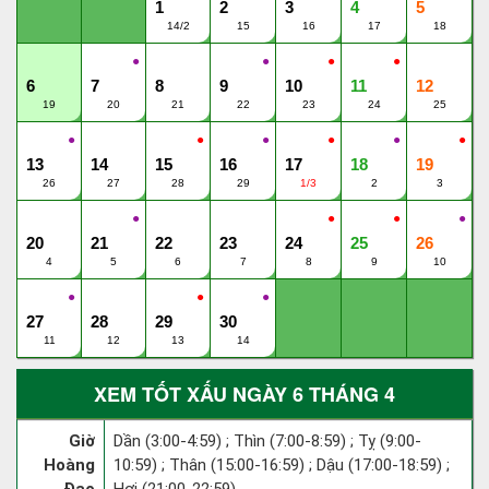
1
2
3
4
5
14/2
15
16
17
18
●
●
●
●
6
7
8
9
10
11
12
19
20
21
22
23
24
25
●
●
●
●
●
●
13
14
15
16
17
18
19
26
27
28
29
1/3
2
3
●
●
●
●
20
21
22
23
24
25
26
4
5
6
7
8
9
10
●
●
●
27
28
29
30
11
12
13
14
XEM TỐT XẤU NGÀY 6 THÁNG 4
Giờ
Dần (3:00-4:59) ; Thìn (7:00-8:59) ; Tỵ (9:00-
Hoàng
10:59) ; Thân (15:00-16:59) ; Dậu (17:00-18:59) ;