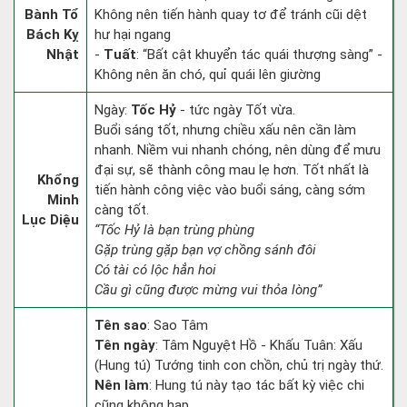
Bành Tổ
Không nên tiến hành quay tơ để tránh cũi dệt
Bách Kỵ
hư hại ngang
Nhật
-
Tuất
: “Bất cật khuyển tác quái thượng sàng” -
Không nên ăn chó, quỉ quái lên giường
Ngày:
Tốc Hỷ
- tức ngày Tốt vừa.
Buổi sáng tốt, nhưng chiều xấu nên cần làm
nhanh. Niềm vui nhanh chóng, nên dùng để mưu
đại sự, sẽ thành công mau lẹ hơn. Tốt nhất là
Khổng
tiến hành công việc vào buổi sáng, càng sớm
Minh
càng tốt.
Lục Diệu
“Tốc Hỷ là bạn trùng phùng
Gặp trùng gặp bạn vợ chồng sánh đôi
Có tài có lộc hẳn hoi
Cầu gì cũng được mừng vui thỏa lòng”
Tên sao
: Sao Tâm
Tên ngày
: Tâm Nguyệt Hồ - Khấu Tuân: Xấu
(Hung tú) Tướng tinh con chồn, chủ trị ngày thứ.
Nên làm
: Hung tú này tạo tác bất kỳ việc chi
cũng không hạp.