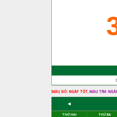
MÀU ĐỎ: NGÀY TỐT
MÀU TÍM: NGÀ
,
◄
THỨ HAI
THỨ BA