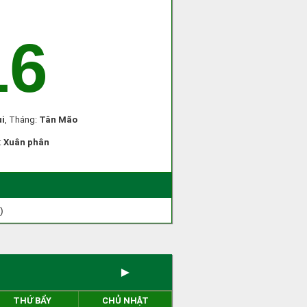
16
i
, Tháng:
Tân Mão
:
Xuân phân
)
►
THỨ BẨY
CHỦ NHẬT