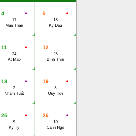
4
●
5
●
17
18
Mậu Thân
Kỷ Dậu
11
●
12
24
25
Ất Mão
Bính Thìn
18
●
19
●
2
3
Nhâm Tuất
Quý Hợi
25
●
26
●
9
10
Kỷ Tỵ
Canh Ngọ