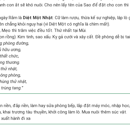
nh con ắt sẽ khó nuôi. Cho nên lấy tên của Sao để đặt cho con thì
ngày Rằm là
Diệt Một Nhật
: Cữ làm rượu, thừa kế sự nghiệp, lập l
ền chẳng khỏi nguy hại (vì Diệt Một có nghĩa là chìm mất).
, Mẹo thì trăm việc đều tốt. Thứ nhất tại Mùi.
 rồng): Kim tinh, sao xấu. Kỵ gả cưới và xây cất. Đề phòng dễ bị tai
ng phòng đường,
ủ hữu ương,
thất chức,
ang thương.
 thử nhật,
hông phòng,
hùng thử nhật,
 trùng tang.”
an nền, đắp nền, làm hay sửa phòng bếp, lắp đặt máy móc, nhập học,
, khai trương tàu thuyền, khởi công làm lò. Mua nuôi thêm súc vật.
, xuất hành đi xa