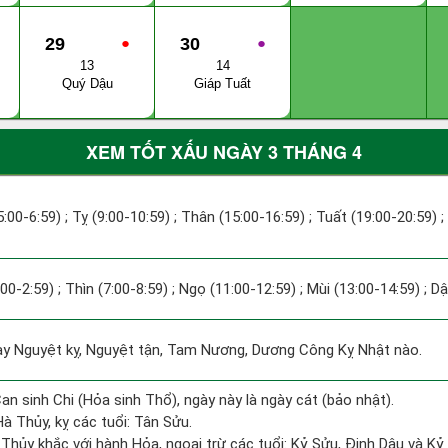
29
●
30
●
13
14
Quý Dậu
Giáp Tuất
XEM TỐT XẤU NGÀY 3 THÁNG 4
:00-6:59) ; Tỵ (9:00-10:59) ; Thân (15:00-16:59) ; Tuất (19:00-20:59) ;
:00-2:59) ; Thìn (7:00-8:59) ; Ngọ (11:00-12:59) ; Mùi (13:00-14:59) ; D
 Nguyệt kỵ, Nguyệt tận, Tam Nương, Dương Công Kỵ Nhật nào.
an sinh Chi (Hỏa sinh Thổ), ngày này là ngày cát (bảo nhật).
à Thủy, kỵ các tuổi: Tân Sửu.
Thủy khắc với hành Hỏa, ngoại trừ các tuổi: Kỷ Sửu, Đinh Dậu và K