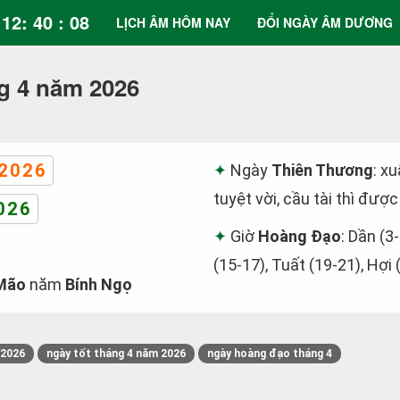
12: 40 : 08
LỊCH ÂM HÔM NAY
ĐỔI NGÀY ÂM DƯƠNG
g 4 năm 2026
2026
Ngày
Thiên Thương
: x
tuyệt vời, cầu tài thì được
026
Giờ
Hoàng Đạo
: Dần (3
(15-17), Tuất (19-21), Hợi 
Mão
năm
Bính Ngọ
/2026
ngày tốt tháng 4 năm 2026
ngày hoàng đạo tháng 4