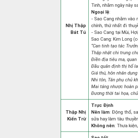
Tinh, nhằm ngày này sa
Ngoại lệ
:
- Sao Cang nhằm vào 
Nhị Thập
chính, thứ nhất đi thuy
Bát Tú
- Sao Cang tại Mùi, Hợi
Sao Cang: Kim Long (con
“Can tinh tạo tác Trưở
Thập nhật chi trung ch
Điền địa tiêu ma, quan 
Đầu quân định thị hổ l
Giá thú, hôn nhân dụng
Nhi tôn, Tân phụ chủ k
Mai táng nhược hoàn p
Đương thời tai họa, chủ
Trực Định
Thập Nhị
Nên làm
: Động thổ, s
Kiến Trừ
sửa hay làm tàu thuyền
Không nên
: Thưa kiện
Sao tốt
: