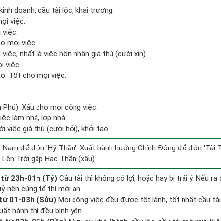
kinh doanh, cầu tài lộc, khai trương.
ọi việc.
 việc.
o mọi việc.
việc, nhất là việc hôn nhân giá thú (cưới xin).
i việc.
: Tốt cho mọi việc.
n Phú): Xấu cho mọi công việc.
việc làm nhà, lợp nhà.
i việc giá thú (cưới hỏi), khởi tạo.
 Nam để đón 'Hỷ Thần'. Xuất hành hướng Chính Đông để đón 'Tài T
 Lên Trời gặp Hạc Thần (xấu)
 từ 23h-01h (Tý)
Cầu tài thì không có lợi, hoặc hay bị trái ý. Nếu ra
uỷ nên cúng tế thì mới an.
từ 01-03h (Sửu)
Mọi công việc đều được tốt lành, tốt nhất cầu t
uất hành thì đều bình yên.