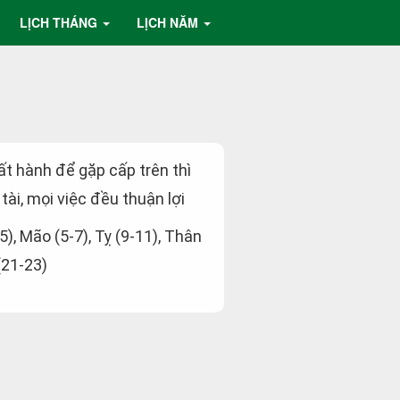
LỊCH THÁNG
LỊCH NĂM
uất hành để gặp cấp trên thì
 tài, mọi việc đều thuận lợi
-5), Mão (5-7), Tỵ (9-11), Thân
(21-23)