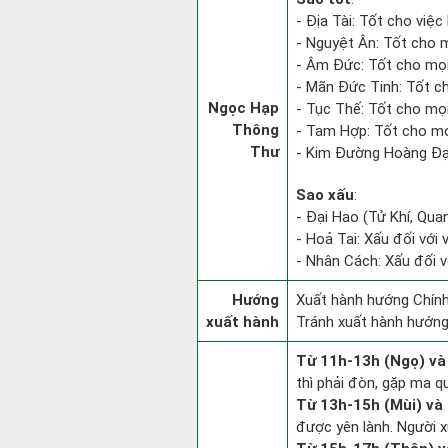
- Địa Tài: Tốt cho việc 
- Nguyệt Ân: Tốt cho m
- Âm Đức: Tốt cho mọi
- Mãn Đức Tinh: Tốt ch
Ngọc Hạp
- Tục Thế: Tốt cho mọi 
Thông
- Tam Hợp: Tốt cho mọ
Thư
- Kim Đường Hoàng Đạo
Sao xấu
:
- Đại Hao (Tử Khí, Qua
- Hoả Tai: Xấu đối với 
- Nhân Cách: Xấu đối vớ
Hướng
Xuất hành hướng Chính
xuất hành
Tránh xuất hành hướng
Từ 11h-13h (Ngọ) và
thì phải đòn, gặp ma q
Từ 13h-15h (Mùi) và 
được yên lành. Người x