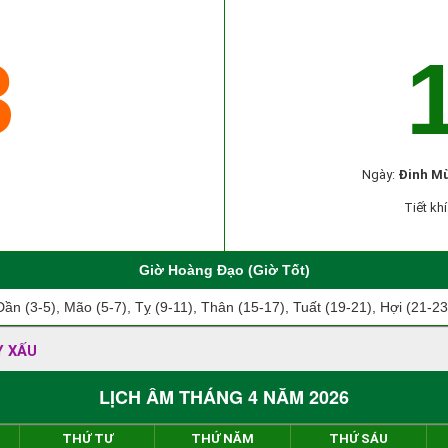
3
Ngày:
Đinh Mù
Tiết khí
Giờ Hoàng Đạo (Giờ Tốt)
Dần (3-5), Mão (5-7), Tỵ (9-11), Thân (15-17), Tuất (19-21), Hợi (21-23
Y XẤU
LỊCH ÂM THÁNG 4 NĂM 2026
THỨ TƯ
THỨ NĂM
THỨ SÁU