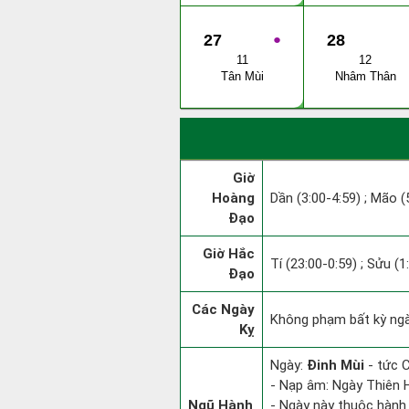
27
●
28
11
12
Tân Mùi
Nhâm Thân
Giờ
Hoàng
Dần (3:00-4:59) ; Mão (5
Đạo
Giờ Hắc
Tí (23:00-0:59) ; Sửu (1
Đạo
Các Ngày
Không phạm bất kỳ ngày
Kỵ
Ngày:
Đinh Mùi
- tức C
- Nạp âm: Ngày Thiên H
Ngũ Hành
- Ngày này thuộc hành 