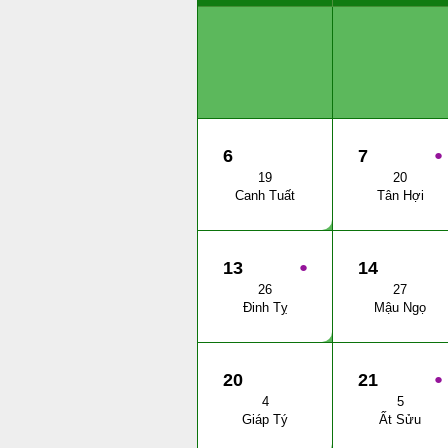
6
7
●
19
20
Canh Tuất
Tân Hợi
13
●
14
26
27
Đinh Tỵ
Mậu Ngọ
20
21
●
4
5
Giáp Tý
Ất Sửu