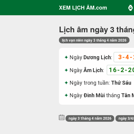
⌚ 
XEM LỊCH ÂM.com
Lịch âm ngày 3 thán
lịch vạn niên ngày 3 tháng 4 năm 2026
3-4-
Ngày
Dương Lịch
:
16-2-2
Ngày
Âm Lịch
:
Ngày trong tuần:
Thứ Sáu
Ngày
Đinh Mùi
tháng
Tân 
ngày 3 tháng 4 năm 2026
ngày 3/4