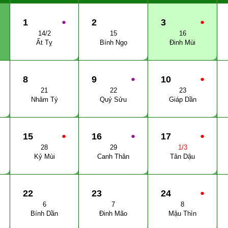
1
●
2
3
●
14/2
15
16
Ất Tỵ
Bính Ngọ
Đinh Mùi
8
9
●
10
●
21
22
23
Nhâm Tý
Quý Sửu
Giáp Dần
15
●
16
●
17
●
28
29
1/3
Kỷ Mùi
Canh Thân
Tân Dậu
22
23
24
●
6
7
8
Bính Dần
Đinh Mão
Mậu Thìn