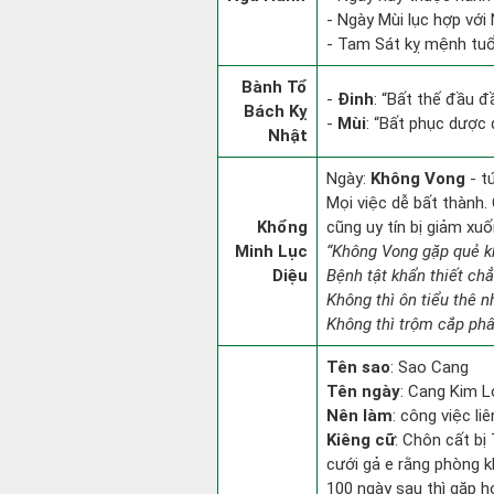
- Ngày Mùi lục hợp với
- Tam Sát kỵ mệnh tuổi
Bành Tổ
-
Đinh
: “Bất thế đầu đ
Bách Kỵ
-
Mùi
: “Bất phục dược
Nhật
Ngày:
Không Vong
- t
Mọi việc dễ bất thành. 
Khổng
cũng uy tín bị giảm xu
Minh Lục
“Không Vong gặp quẻ k
Diệu
Bệnh tật khẩn thiết ch
Không thì ôn tiểu thê n
Không thì trộm cắp phân
Tên sao
: Sao Cang
Tên ngày
: Cang Kim L
Nên làm
: công việc l
Kiêng cữ
: Chôn cất bị
cưới gả e rằng phòng k
100 ngày sau thì gặp h