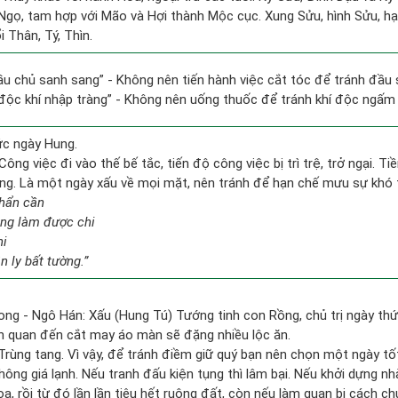
 Ngọ, tam hợp với Mão và Hợi thành Mộc cục. Xung Sửu, hình Sửu, hại
 Thân, Tý, Thìn.
ầu chủ sanh sang” - Không nên tiến hành việc cắt tóc để tránh đầu 
 độc khí nhập tràng” - Không nên uống thuốc để tránh khí độc ngấm
ức ngày Hung.
Công việc đi vào thế bế tắc, tiến độ công việc bị trì trệ, trở ngại. T
ống. Là một ngày xấu về mọi mặt, nên tránh để hạn chế mưu sự khó 
hẩn cần
ẳng làm được chi
hi
 ly bất tường.”
ong - Ngô Hán: Xấu (Hung Tú) Tướng tinh con Rồng, chủ trị ngày thứ
iên quan đến cắt may áo màn sẽ đặng nhiều lộc ăn.
 Trùng tang. Vì vậy, để tránh điềm giữ quý bạn nên chọn một ngày t
hông giá lạnh. Nếu tranh đấu kiện tụng thì lâm bại. Nếu khởi dựng 
ọa, rồi từ đó lần lần tiêu hết ruộng đất, còn nếu làm quan bị cách 