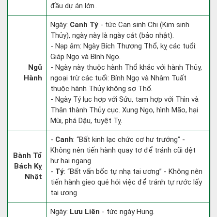
đầu dự án lớn...
Ngày:
Canh Tý
- tức Can sinh Chi (Kim sinh
Thủy), ngày này là ngày cát (bảo nhật).
- Nạp âm: Ngày Bích Thượng Thổ, kỵ các tuổi:
Giáp Ngọ và Bính Ngọ.
Ngũ
- Ngày này thuộc hành Thổ khắc với hành Thủy,
Hành
ngoại trừ các tuổi: Bính Ngọ và Nhâm Tuất
thuộc hành Thủy không sợ Thổ.
- Ngày Tý lục hợp với Sửu, tam hợp với Thìn và
Thân thành Thủy cục. Xung Ngọ, hình Mão, hại
Mùi, phá Dậu, tuyệt Tỵ.
-
Canh
: “Bất kinh lạc chức cơ hư trướng” -
Không nên tiến hành quay tơ để tránh cũi dệt
Bành Tổ
hư hại ngang
Bách Kỵ
-
Tý
: “Bất vấn bốc tự nhạ tai ương” - Không nên
Nhật
tiến hành gieo quẻ hỏi việc để tránh tự rước lấy
tai ương
Ngày:
Lưu Liên
- tức ngày Hung.