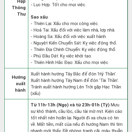
Hạp
- Lục Hợp: Tốt cho mọi việc.
Thông
Thư
Sao xấu
:
- Thiên Lại: Xấu cho mọi công việc.
- Hoả Tai: Xấu đối với việc làm nhà, lợp nhà.
- Hoàng Sa: Xấu đối với việc xuất hành.
- Nguyệt Kiến Chuyển Sát: Kỵ việc động thổ.
- Thiên Địa Chính Chuyển: Kỵ việc động thổ.
- Phủ Đầu Dát: Kỵ việc khởi tạo.
- Thiên Hình Hắc Đạo: Xấu cho mọi việc.
Xuất hành hướng Tây Bắc để đón 'Hỷ Thần'.
Hướng
Xuất hành hướng Tây Nam để đón 'Tài Thần'.
xuất
Tránh xuất hành hướng Lên Trời gặp Hạc Thần
hành
(xấu)
Từ 11h-13h (Ngọ) và từ 23h-01h (Tý)
Mưu
sự khó thành, cầu lộc, cầu tài mờ mịt. Kiện cáo
tốt nhất nên hoãn lại. Người đi xa chưa có tin
về. Mất tiền, mất của nếu đi hướng Nam thì tìm
nhanh mới thấy. Đề phòng tranh cãi, mâu thuẫn