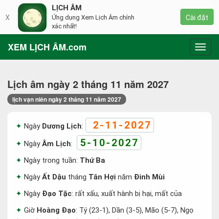
LỊCH ÂM
X
Ứng dụng Xem Lịch Âm chính
Cài đặt
xác nhất!
XEM LỊCH ÂM.com
Toggl
navig
Lịch âm ngày 2 tháng 11 năm 2027
lịch vạn niên ngày 2 tháng 11 năm 2027
2-11-2027
Ngày
Dương Lịch
:
5-10-2027
Ngày
Âm Lịch
:
Ngày trong tuần:
Thứ Ba
Ngày
Ất Dậu
tháng
Tân Hợi
năm
Đinh Mùi
Ngày
Đạo Tặc
: rất xấu, xuất hành bị hại, mất của
Giờ
Hoàng Đạo
: Tý (23-1), Dần (3-5), Mão (5-7), Ngọ