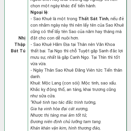
chọn một ngày khác để tiến hành.
Ngoại lệ
:
- Sao Khuê là một trong
Thất Sát Tinh
, nếu đẻ
con nhằm ngày này thì nên lấy tên của Sao Khuê
cũng có thể lấy tên Sao của năm hay tháng mà
Nhị
đặt cho con dễ nuôi hơn.
Thập
- Sao Khuê Hãm Địa tại Thân nên Văn Khoa
Bát Tú
thất bại. Tại Ngọ thì chỗ Tuyệt gặp Sanh đắc lợi
mưu sự, nhất là gặp Canh Ngọ. Tại Thìn thì tốt
vừa vừa.
- Ngày Thân Sao Khuê Đăng Viên tức Tiến thân
danh.
Khuê: Mộc Lang (con sói): Mộc tinh, sao xấu.
Khắc kỵ động thổ, an táng, khai trương cũng
như sửa cửa.
“Khuê tinh tạo tác đắc trinh tường,
Gia hạ vinh hòa đại cát xương,
Nhược thị táng mai âm tốt tử,
Đương niên định chủ lưỡng tam tang.
Khán khán vận kim, hình thương đáo,