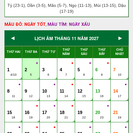
Tý (23-1), Dần (3-5), Mão (5-7), Ngọ (11-13), Mùi (13-15), Dậu
(17-19)
MÀU ĐỎ: NGÀY TỐT
MÀU TÍM: NGÀY XẤU
,
◄
►
LỊCH ÂM THÁNG 11 NĂM 2027
THỨ
THỨ
THỨ
CHỦ
THỨ HAI
THỨ BA
THỨ TƯ
NĂM
SÁU
BẨY
NHẬT
●
●
●
●
1
2
3
4
5
6
7
4/10
5
6
7
8
9
10
●
●
●
●
●
8
9
10
11
12
13
14
11
12
13
14
15
16
17
●
●
●
●
15
16
17
18
19
20
21
18
19
20
21
22
23
24
●
●
●
●
●