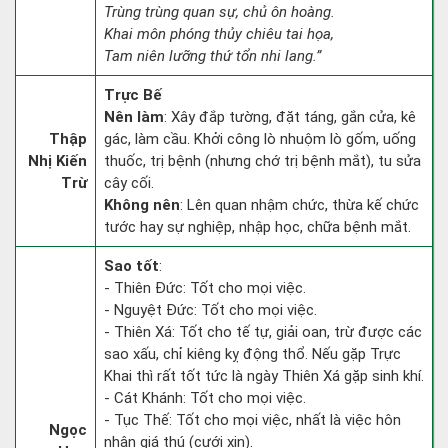
Trùng trùng quan sự, chủ ôn hoàng.
Khai môn phóng thủy chiêu tai họa,
Tam niên lưỡng thứ tổn nhi lang.”
Trực Bế
Nên làm
: Xây đắp tường, đặt táng, gắn cửa, kê
Thập
gác, làm cầu. Khởi công lò nhuộm lò gốm, uống
Nhị Kiến
thuốc, trị bệnh (nhưng chớ trị bệnh mắt), tu sửa
Trừ
cây cối.
Không nên
: Lên quan nhậm chức, thừa kế chức
tước hay sự nghiệp, nhập học, chữa bệnh mắt.
Sao tốt
:
- Thiên Đức: Tốt cho mọi việc.
- Nguyệt Đức: Tốt cho mọi việc.
- Thiên Xá: Tốt cho tế tự, giải oan, trừ được các
sao xấu, chỉ kiêng kỵ động thổ. Nếu gặp Trực
Khai thì rất tốt tức là ngày Thiên Xá gặp sinh khí.
- Cát Khánh: Tốt cho mọi việc.
- Tục Thế: Tốt cho mọi việc, nhất là việc hôn
Ngọc
nhân giá thú (cưới xin).