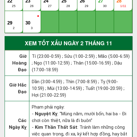
22
23
24
25
26
27
28
25
26
27
28
29
30
1/11
●
29
30
2
3
XEM TỐT XẤU NGÀY 2 THÁNG 11
Giờ
Tí (23:00-0:59) ; Sửu (1:00-2:59) ; Mão (5:00-6:59)
Hoàng
; Ngọ (11:00-12:59) ; Thân (15:00-16:59) ; Dậu
Đạo
(17:00-18:59)
Dần (3:00-4:59) ; Thìn (7:00-8:59) ; Tỵ (9:00-
Giờ Hắc
10:59) ; Mùi (13:00-14:59) ; Tuất (19:00-20:59) ;
Đạo
Hợi (21:00-22:59)
Phạm phải ngày:
-
Nguyệt Kỵ
: “Mùng năm, mười bốn, hai ba - Đi
Các
chơi còn thiệt, nữa là đi buôn”
Ngày Kỵ
-
Kim Thần Thất Sát
: Tránh làm những công
việc quan trọng, đi xa, ký kết hợp đồng, hay bắt