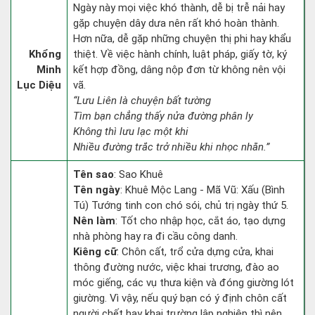
Ngày này mọi việc khó thành, dễ bị trễ nải hay
gặp chuyện dây dưa nên rất khó hoàn thành.
Hơn nữa, dễ gặp những chuyện thị phi hay khẩu
Khổng
thiệt. Về việc hành chính, luật pháp, giấy tờ, ký
Minh
kết hợp đồng, dâng nộp đơn từ không nên vội
Lục Diệu
vã.
“Lưu Liên là chuyện bất tường
Tìm bạn chẳng thấy nửa đường phân ly
Không thì lưu lạc một khi
Nhiều đường trắc trở nhiều khi nhọc nhằn.”
Tên sao
: Sao Khuê
Tên ngày
: Khuê Mộc Lang - Mã Vũ: Xấu (Bình
Tú) Tướng tinh con chó sói, chủ trị ngày thứ 5.
Nên làm
: Tốt cho nhập học, cắt áo, tạo dựng
nhà phòng hay ra đi cầu công danh.
Kiêng cữ
: Chôn cất, trổ cửa dựng cửa, khai
thông đường nước, việc khai trương, đào ao
móc giếng, các vụ thưa kiện và đóng giường lót
giường. Vì vậy, nếu quý bạn có ý định chôn cất
người chết hay khai trường lập nghiệp thì nên