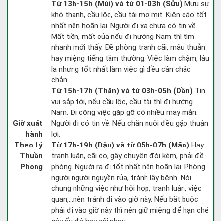
Từ 13h-15h (Mùi) và từ 01-03h (Sửu)
Mưu sự
khó thành, cầu lộc, cầu tài mờ mịt. Kiện cáo tốt
nhất nên hoãn lại. Người đi xa chưa có tin về.
Mất tiền, mất của nếu đi hướng Nam thì tìm
nhanh mới thấy. Đề phòng tranh cãi, mâu thuẫn
hay miệng tiếng tầm thường. Việc làm chậm, lâu
la nhưng tốt nhất làm việc gì đều cần chắc
chắn.
Từ 15h-17h (Thân) và từ 03h-05h (Dần)
Tin
vui sắp tới, nếu cầu lộc, cầu tài thì đi hướng
Nam. Đi công việc gặp gỡ có nhiều may mắn.
Giờ xuất
Người đi có tin về. Nếu chăn nuôi đều gặp thuận
hành
lợi.
Theo Lý
Từ 17h-19h (Dậu) và từ 05h-07h (Mão)
Hay
Thuần
tranh luận, cãi cọ, gây chuyện đói kém, phải đề
Phong
phòng. Người ra đi tốt nhất nên hoãn lại. Phòng
người người nguyền rủa, tránh lây bệnh. Nói
chung những việc như hội họp, tranh luận, việc
quan,…nên tránh đi vào giờ này. Nếu bắt buộc
phải đi vào giờ này thì nên giữ miệng để hạn ché