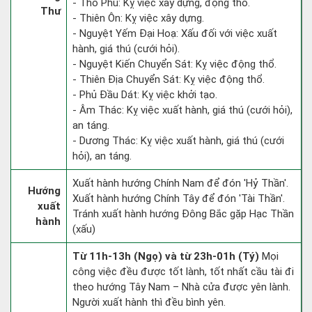
- Thổ Phủ: Kỵ việc xây dựng, động thổ.
Thư
- Thiên Ôn: Kỵ việc xây dựng.
- Nguyệt Yếm Đại Hoạ: Xấu đối với việc xuất
hành, giá thú (cưới hỏi).
- Nguyệt Kiến Chuyển Sát: Kỵ việc động thổ.
- Thiên Địa Chuyển Sát: Kỵ việc động thổ.
- Phủ Đầu Dát: Kỵ việc khởi tạo.
- Âm Thác: Kỵ việc xuất hành, giá thú (cưới hỏi),
an táng.
- Dương Thác: Kỵ việc xuất hành, giá thú (cưới
hỏi), an táng.
Xuất hành hướng Chính Nam để đón 'Hỷ Thần'.
Hướng
Xuất hành hướng Chính Tây để đón 'Tài Thần'.
xuất
Tránh xuất hành hướng Đông Bắc gặp Hạc Thần
hành
(xấu)
Từ 11h-13h (Ngọ) và từ 23h-01h (Tý)
Mọi
công việc đều được tốt lành, tốt nhất cầu tài đi
theo hướng Tây Nam – Nhà cửa được yên lành.
Người xuất hành thì đều bình yên.