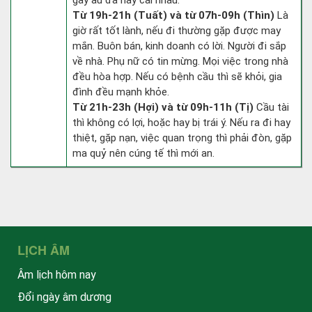
gây ẩu đả hay cãi nhau.
Từ 19h-21h (Tuất) và từ 07h-09h (Thìn)
Là
giờ rất tốt lành, nếu đi thường gặp được may
mắn. Buôn bán, kinh doanh có lời. Người đi sắp
về nhà. Phụ nữ có tin mừng. Mọi việc trong nhà
đều hòa hợp. Nếu có bệnh cầu thì sẽ khỏi, gia
đình đều mạnh khỏe.
Từ 21h-23h (Hợi) và từ 09h-11h (Tị)
Cầu tài
thì không có lợi, hoặc hay bị trái ý. Nếu ra đi hay
thiệt, gặp nạn, việc quan trọng thì phải đòn, gặp
ma quỷ nên cúng tế thì mới an.
LỊCH ÂM
Âm lịch hôm nay
Đổi ngày âm dương