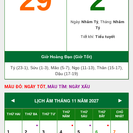
29
2
Ngày:
Nhâm Tý
, Tháng:
Nhâm
Tý
Tiết khí:
Tiểu tuyết
Giờ Hoàng Đạo (Giờ Tốt)
Tý (23-1), Sửu (1-3), Mão (5-7), Ngọ (11-13), Thân (15-17),
Dậu (17-19)
MÀU ĐỎ: NGÀY TỐT
MÀU TÍM: NGÀY XẤU
,
◄
►
LỊCH ÂM THÁNG 11 NĂM 2027
THỨ
THỨ
THỨ
CHỦ
THỨ HAI
THỨ BA
THỨ TƯ
NĂM
SÁU
BẨY
NHẬT
●
●
●
●
1
2
3
4
5
6
7