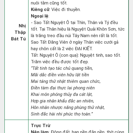
nuôi tằm cũng tốt.
Kiêng cữ
: Việc đi thuyền.
Ngoại lệ
:
- Sao Tất Nguyệt Ô tại Thìn, Thân và Tý đều
Nhị
tốt. Tại Thân hiệu là Nguyệt Quải Khôn Sơn, tức
Thập
là trăng treo đầu núi Tây Nam nên rất là tốt.
Bát Tú
Sao Tất Đăng Viên ở ngày Thân việc cưới gả
hay chôn cất là 2 việc ĐẠI KIẾT.
Tất: Nguyệt Ô (con quạ): Nguyệt tinh, sao tốt.
Trăm việc đều được tốt đẹp.
“Tất tinh tạo tác chủ quang tiền,
Mãi dắc điền viên hữu lật tiền
Mai táng thử nhật thiêm quan chức,
Điền tàm đại thực lai phong niên
Khai môn phóng thủy đa cát lật,
Hợp gia nhân khẩu đắc an nhiên,
Hôn nhân nhược năng phùng thử nhật,
Sinh đắc hài nhi phúc thọ toàn.”
Trực Trừ
Nên làm
: Động đất, ban nền đắp nền, thờ cúng