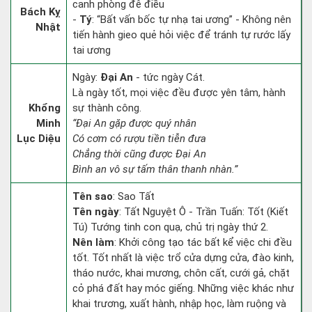
canh phòng đê điều
Bách Kỵ
-
Tý
: “Bất vấn bốc tự nhạ tai ương” - Không nên
Nhật
tiến hành gieo quẻ hỏi việc để tránh tự rước lấy
tai ương
Ngày:
Đại An
- tức ngày Cát.
Là ngày tốt, mọi việc đều được yên tâm, hành
Khổng
sự thành công.
Minh
“Đại An gặp được quý nhân
Lục Diệu
Có cơm có rượu tiền tiễn đưa
Chẳng thời cũng được Đại An
Bình an vô sự tấm thân thanh nhàn.”
Tên sao
: Sao Tất
Tên ngày
: Tất Nguyệt Ô - Trần Tuấn: Tốt (Kiết
Tú) Tướng tinh con quạ, chủ trị ngày thứ 2.
Nên làm
: Khởi công tạo tác bất kể việc chi đều
tốt. Tốt nhất là việc trổ cửa dựng cửa, đào kinh,
tháo nước, khai mương, chôn cất, cưới gả, chặt
cỏ phá đất hay móc giếng. Những việc khác như
khai trương, xuất hành, nhập học, làm ruộng và