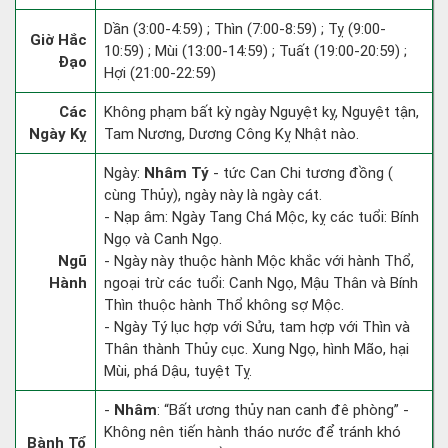
Dần (3:00-4:59) ; Thìn (7:00-8:59) ; Tỵ (9:00-
Giờ Hắc
10:59) ; Mùi (13:00-14:59) ; Tuất (19:00-20:59) ;
Đạo
Hợi (21:00-22:59)
Các
Không phạm bất kỳ ngày Nguyệt kỵ, Nguyệt tận,
Ngày Kỵ
Tam Nương, Dương Công Kỵ Nhật nào.
Ngày:
Nhâm Tý
- tức Can Chi tương đồng (
cùng Thủy), ngày này là ngày cát.
- Nạp âm: Ngày Tang Chá Mộc, kỵ các tuổi: Bính
Ngọ và Canh Ngọ.
Ngũ
- Ngày này thuộc hành Mộc khắc với hành Thổ,
Hành
ngoại trừ các tuổi: Canh Ngọ, Mậu Thân và Bính
Thìn thuộc hành Thổ không sợ Mộc.
- Ngày Tý lục hợp với Sửu, tam hợp với Thìn và
Thân thành Thủy cục. Xung Ngọ, hình Mão, hại
Mùi, phá Dậu, tuyệt Tỵ.
-
Nhâm
: “Bất ương thủy nan canh đê phòng” -
Không nên tiến hành tháo nước để tránh khó
Bành Tổ