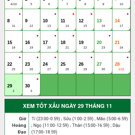
4/10
5
6
7
8
9
10
●
●
●
●
●
8
9
10
11
12
13
14
11
12
13
14
15
16
17
●
●
●
●
15
16
17
18
19
20
21
18
19
20
21
22
23
24
●
●
●
●
●
22
23
24
25
26
27
28
25
26
27
28
29
30
1/11
●
29
30
2
3
XEM TỐT XẤU NGÀY 29 THÁNG 11
Giờ
Tí (23:00-0:59) ; Sửu (1:00-2:59) ; Mão (5:00-6:59)
Hoàng
; Ngọ (11:00-12:59) ; Thân (15:00-16:59) ; Dậu
Đạo
(17:00-18:59)