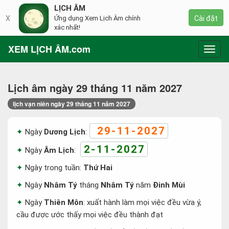
LỊCH ÂM
X
Ứng dụng Xem Lịch Âm chính
Cài đặt
xác nhất!
XEM LỊCH ÂM.com
Toggl
navig
Lịch âm ngày 29 tháng 11 năm 2027
lịch vạn niên ngày 29 tháng 11 năm 2027
29-11-2027
Ngày
Dương Lịch
:
2-11-2027
Ngày
Âm Lịch
:
Ngày trong tuần:
Thứ Hai
Ngày
Nhâm Tý
tháng
Nhâm Tý
năm
Đinh Mùi
Ngày
Thiên Môn
: xuất hành làm mọi việc đều vừa ý,
cầu được ước thấy mọi việc đều thành đạt