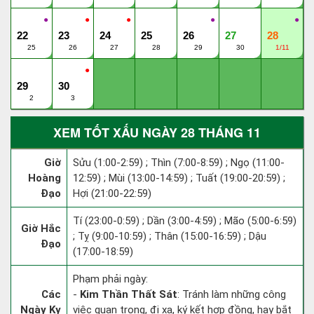
●
●
●
●
●
22
23
24
25
26
27
28
25
26
27
28
29
30
1/11
●
29
30
2
3
XEM TỐT XẤU NGÀY 28 THÁNG 11
Giờ
Sửu (1:00-2:59) ; Thìn (7:00-8:59) ; Ngọ (11:00-
Hoàng
12:59) ; Mùi (13:00-14:59) ; Tuất (19:00-20:59) ;
Đạo
Hợi (21:00-22:59)
Tí (23:00-0:59) ; Dần (3:00-4:59) ; Mão (5:00-6:59)
Giờ Hắc
; Tỵ (9:00-10:59) ; Thân (15:00-16:59) ; Dậu
Đạo
(17:00-18:59)
Phạm phải ngày:
Các
-
Kim Thần Thất Sát
: Tránh làm những công
Ngày Kỵ
việc quan trọng, đi xa, ký kết hợp đồng, hay bắt