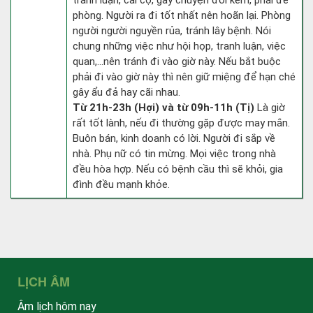
tranh luận, cãi cọ, gây chuyện đói kém, phải đề
phòng. Người ra đi tốt nhất nên hoãn lại. Phòng
người người nguyền rủa, tránh lây bệnh. Nói
chung những việc như hội họp, tranh luận, việc
quan,…nên tránh đi vào giờ này. Nếu bắt buộc
phải đi vào giờ này thì nên giữ miệng để hạn ché
gây ẩu đả hay cãi nhau.
Từ 21h-23h (Hợi) và từ 09h-11h (Tị)
Là giờ
rất tốt lành, nếu đi thường gặp được may mắn.
Buôn bán, kinh doanh có lời. Người đi sắp về
nhà. Phụ nữ có tin mừng. Mọi việc trong nhà
đều hòa hợp. Nếu có bệnh cầu thì sẽ khỏi, gia
đình đều mạnh khỏe.
LỊCH ÂM
Âm lịch hôm nay