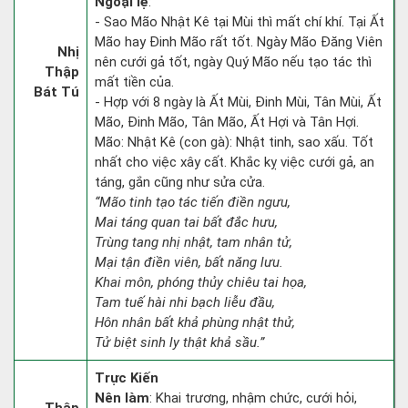
Ngoại lệ
:
- Sao Mão Nhật Kê tại Mùi thì mất chí khí. Tại Ất
Mão hay Đinh Mão rất tốt. Ngày Mão Đăng Viên
Nhị
nên cưới gả tốt, ngày Quý Mão nếu tạo tác thì
Thập
mất tiền của.
Bát Tú
- Hợp với 8 ngày là Ất Mùi, Đinh Mùi, Tân Mùi, Ất
Mão, Đinh Mão, Tân Mão, Ất Hợi và Tân Hợi.
Mão: Nhật Kê (con gà): Nhật tinh, sao xấu. Tốt
nhất cho việc xây cất. Khắc kỵ việc cưới gả, an
táng, gắn cũng như sửa cửa.
“Mão tinh tạo tác tiến điền ngưu,
Mai táng quan tai bất đắc hưu,
Trùng tang nhị nhật, tam nhân tử,
Mại tận điền viên, bất năng lưu.
Khai môn, phóng thủy chiêu tai họa,
Tam tuế hài nhi bạch liễu đầu,
Hôn nhân bất khả phùng nhật thử,
Tử biệt sinh ly thật khả sầu.”
Trực Kiến
Nên làm
: Khai trương, nhậm chức, cưới hỏi,