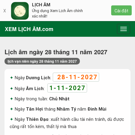
LỊCH ÂM
X
Ứng dụng Xem Lịch Âm chính
Cài đặt
xác nhất!
XEM LỊCH ÂM.com
Toggl
navig
Lịch âm ngày 28 tháng 11 năm 2027
lịch vạn niên ngày 28 tháng 11 năm 2027
28-11-2027
Ngày
Dương Lịch
:
1-11-2027
Ngày
Âm Lịch
:
Ngày trong tuần:
Chủ Nhật
Ngày
Tân Hợi
tháng
Nhâm Tý
năm
Đinh Mùi
Ngày
Thiên Đạo
: xuất hành cầu tài nên tránh, dù được
cũng rất tốn kém, thất lý mà thua