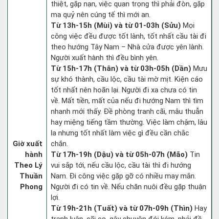
thiệt, gặp nạn, việc quan trọng thì phải đòn, gặp
ma quỷ nên cúng tế thì mới an.
Từ 13h-15h (Mùi) và từ 01-03h (Sửu)
Mọi
công việc đều được tốt lành, tốt nhất cầu tài đi
theo hướng Tây Nam – Nhà cửa được yên lành.
Người xuất hành thì đều bình yên.
Từ 15h-17h (Thân) và từ 03h-05h (Dần)
Mưu
sự khó thành, cầu lộc, cầu tài mờ mịt. Kiện cáo
tốt nhất nên hoãn lại. Người đi xa chưa có tin
về. Mất tiền, mất của nếu đi hướng Nam thì tìm
nhanh mới thấy. Đề phòng tranh cãi, mâu thuẫn
hay miệng tiếng tầm thường. Việc làm chậm, lâu
la nhưng tốt nhất làm việc gì đều cần chắc
Giờ xuất
chắn.
hành
Từ 17h-19h (Dậu) và từ 05h-07h (Mão)
Tin
Theo Lý
vui sắp tới, nếu cầu lộc, cầu tài thì đi hướng
Thuần
Nam. Đi công việc gặp gỡ có nhiều may mắn.
Phong
Người đi có tin về. Nếu chăn nuôi đều gặp thuận
lợi.
Từ 19h-21h (Tuất) và từ 07h-09h (Thìn)
Hay