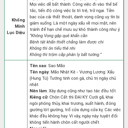
Mọi việc dễ bất thành. Công việc đi vào thế bế
tắc, tiến độ công việc bị trì trệ, trở ngại. Tiền
bạc của cải thất thoát, danh vọng cũng uy tín bị
Khổng
giảm xuống. Là một ngày xấu về mọi mặt, nên
Minh
tránh để hạn chế mưu sự khó thành công như ý.
Lục Diệu
“Không Vong gặp quẻ khẩn cần
Bệnh tật khẩn thiết chẳng làm được chi
Không thì ôn tiểu thê nhi
Không thì trộm cắp phân ly bất tường.”
Tên sao
: Sao Mão
Tên ngày
: Mão Nhật Kê - Vương Lương: Xấu
(Hung Tú) Tướng tinh con gà, chủ trị ngày chủ
nhật.
Nên làm
: Xây dựng cũng như tạo tác đều tốt.
Kiêng cữ
: Chôn Cất thì ĐẠI KỴ. Cưới gã, khai
ngòi phóng thủy, khai trương, xuất hành, đóng
giường lót giường, trổ cửa dựng cửa kỵ. Các việc
khác đều không hay. Vì vậy, ngày này tuyệt đối
không tiến hành chôn cất người chết.