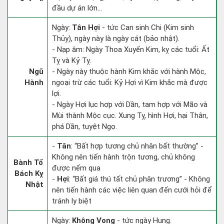
đầu dự án lớn...
Ngày:
Tân Hợi
- tức Can sinh Chi (Kim sinh
Thủy), ngày này là ngày cát (bảo nhật).
- Nạp âm: Ngày Thoa Xuyến Kim, kỵ các tuổi: Ất
Tỵ và Kỷ Tỵ.
Ngũ
- Ngày này thuộc hành Kim khắc với hành Mộc,
Hành
ngoại trừ các tuổi: Kỷ Hợi vì Kim khắc mà được
lợi.
- Ngày Hợi lục hợp với Dần, tam hợp với Mão và
Mùi thành Mộc cục. Xung Tỵ, hình Hợi, hại Thân,
phá Dần, tuyệt Ngọ.
-
Tân
: “Bất hợp tương chủ nhân bất thường” -
Không nên tiến hành trộn tương, chủ không
Bành Tổ
được nếm qua
Bách Kỵ
-
Hợi
: “Bất giá thú tất chủ phân trương” - Không
Nhật
nên tiến hành các việc liên quan đến cưới hỏi để
tránh ly biệt
Ngày:
Không Vong
- tức ngày Hung.