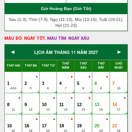
Giờ Hoàng Đạo (Giờ Tốt)
Sửu (1-3), Thìn (7-9), Ngọ (11-13), Mùi (13-15), Tuất (19-21),
Hợi (21-23)
MÀU ĐỎ: NGÀY TỐT
MÀU TÍM: NGÀY XẤU
,
◄
►
LỊCH ÂM THÁNG 11 NĂM 2027
THỨ
THỨ
THỨ
CHỦ
THỨ HAI
THỨ BA
THỨ TƯ
NĂM
SÁU
BẨY
NHẬT
●
●
●
●
1
2
3
4
5
6
7
4/10
5
6
7
8
9
10
●
●
●
●
●
8
9
10
11
12
13
14
11
12
13
14
15
16
17
●
●
●
●
15
16
17
18
19
20
21
18
19
20
21
22
23
24