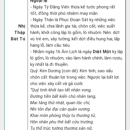
Ngoại lệ
:
- Ngày Tý Đăng Viên thừa kế tước phong rất
tốt, đồng thời phó nhiệm may mắn.
- Ngày Thân là Phục Đoạn Sát kỵ những việc
Nhị
thừa kế, chia lãnh gia tài, chôn cất, việc xuất
Thập
hành, khởi công lập lò gốm, lò nhuộm. Nên: dứt
Bát Tú
vú trẻ em, xây tường, kết dứt điều hung hại, lấp
hang lỗ, làm cầu tiêu.
- Nhằm ngày 16 Âm Lịch là ngày
Diệt Một
kỵ lập
lò gốm, lò nhuộm, vào làm hành chính, làm rượu,
kỵ nhất là đi thuyền.
Quỷ: Kim Dương (con dê): Kim tinh, sao xấu.
chôn cất thuận lợi trong việc. Ngược lại bất lợi
cho việc xây cất và gả cưới.
“Quỷ tinh khởi tạo tất nhân vong,
Đường tiền bất kiến chủ nhân lang,
Mai táng thử nhật, quan lộc chí,
Nhi tôn đại đại cận quân vương.
Khai môn phóng thủy tu thương tử,
Hôn nhân phu thê bất cửu trường.
Tu thổ trúc tường thương sản nữ,