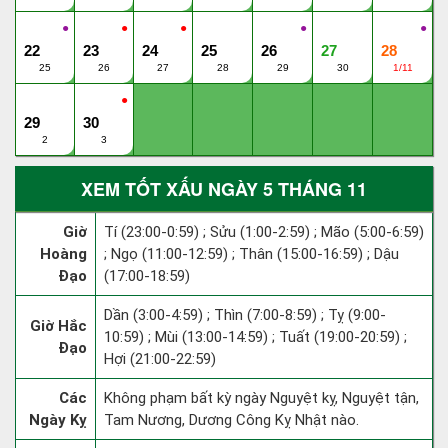
●
●
●
●
●
22
23
24
25
26
27
28
25
26
27
28
29
30
1/11
●
29
30
2
3
XEM TỐT XẤU NGÀY 5 THÁNG 11
Giờ
Tí (23:00-0:59) ; Sửu (1:00-2:59) ; Mão (5:00-6:59)
Hoàng
; Ngọ (11:00-12:59) ; Thân (15:00-16:59) ; Dậu
Đạo
(17:00-18:59)
Dần (3:00-4:59) ; Thìn (7:00-8:59) ; Tỵ (9:00-
Giờ Hắc
10:59) ; Mùi (13:00-14:59) ; Tuất (19:00-20:59) ;
Đạo
Hợi (21:00-22:59)
Các
Không phạm bất kỳ ngày Nguyệt kỵ, Nguyệt tận,
Ngày Kỵ
Tam Nương, Dương Công Kỵ Nhật nào.