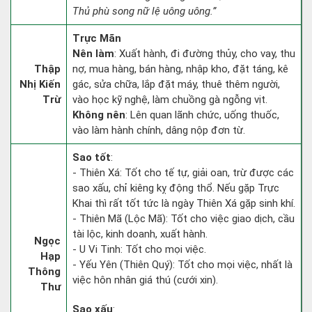
Thủ phù song nữ lệ uông uông.”
Trực Mãn
Nên làm
: Xuất hành, đi đường thủy, cho vay, thu
Thập
nợ, mua hàng, bán hàng, nhập kho, đặt táng, kê
Nhị Kiến
gác, sửa chữa, lắp đặt máy, thuê thêm người,
Trừ
vào học kỹ nghệ, làm chuồng gà ngỗng vịt.
Không nên
: Lên quan lãnh chức, uống thuốc,
vào làm hành chính, dâng nộp đơn từ.
Sao tốt
:
- Thiên Xá: Tốt cho tế tự, giải oan, trừ được các
sao xấu, chỉ kiêng kỵ động thổ. Nếu gặp Trực
Khai thì rất tốt tức là ngày Thiên Xá gặp sinh khí.
- Thiên Mã (Lộc Mã): Tốt cho việc giao dịch, cầu
tài lộc, kinh doanh, xuất hành.
Ngọc
- U Vi Tinh: Tốt cho mọi việc.
Hạp
- Yếu Yên (Thiên Quý): Tốt cho mọi việc, nhất là
Thông
việc hôn nhân giá thú (cưới xin).
Thư
Sao xấu
: