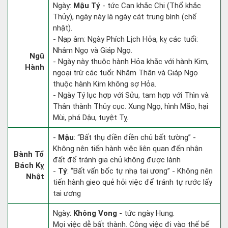
Ngày:
Mậu Tý
- tức Can khắc Chi (Thổ khắc
Thủy), ngày này là ngày cát trung bình (chế
nhật).
- Nạp âm: Ngày Phích Lịch Hỏa, kỵ các tuổi:
Nhâm Ngọ và Giáp Ngọ.
Ngũ
- Ngày này thuộc hành Hỏa khắc với hành Kim,
Hành
ngoại trừ các tuổi: Nhâm Thân và Giáp Ngọ
thuộc hành Kim không sợ Hỏa.
- Ngày Tý lục hợp với Sửu, tam hợp với Thìn và
Thân thành Thủy cục. Xung Ngọ, hình Mão, hại
Mùi, phá Dậu, tuyệt Tỵ.
-
Mậu
: “Bất thụ điền điền chủ bất tường” -
Không nên tiến hành việc liên quan đến nhận
Bành Tổ
đất để tránh gia chủ không được lành
Bách Kỵ
-
Tý
: “Bất vấn bốc tự nhạ tai ương” - Không nên
Nhật
tiến hành gieo quẻ hỏi việc để tránh tự rước lấy
tai ương
Ngày:
Không Vong
- tức ngày Hung.
Mọi việc dễ bất thành. Công việc đi vào thế bế