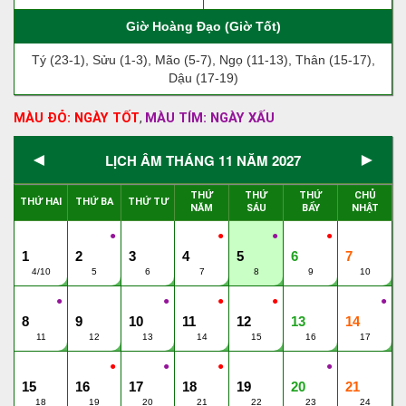
Giờ Hoàng Đạo (Giờ Tốt)
Tý (23-1), Sửu (1-3), Mão (5-7), Ngọ (11-13), Thân (15-17),
Dậu (17-19)
MÀU ĐỎ: NGÀY TỐT
MÀU TÍM: NGÀY XẤU
,
◄
►
LỊCH ÂM THÁNG 11 NĂM 2027
THỨ
THỨ
THỨ
CHỦ
THỨ HAI
THỨ BA
THỨ TƯ
NĂM
SÁU
BẨY
NHẬT
●
●
●
●
1
2
3
4
5
6
7
4/10
5
6
7
8
9
10
●
●
●
●
●
8
9
10
11
12
13
14
11
12
13
14
15
16
17
●
●
●
●
15
16
17
18
19
20
21
18
19
20
21
22
23
24