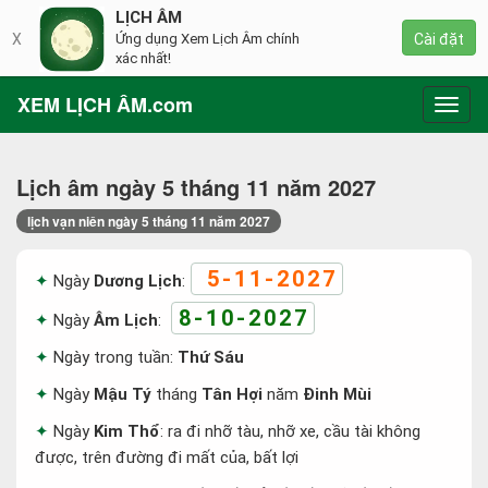
LỊCH ÂM
X
Ứng dụng Xem Lịch Âm chính
Cài đặt
xác nhất!
XEM LỊCH ÂM.com
Toggl
navig
Lịch âm ngày 5 tháng 11 năm 2027
lịch vạn niên ngày 5 tháng 11 năm 2027
5-11-2027
Ngày
Dương Lịch
:
8-10-2027
Ngày
Âm Lịch
:
Ngày trong tuần:
Thứ Sáu
Ngày
Mậu Tý
tháng
Tân Hợi
năm
Đinh Mùi
Ngày
Kim Thổ
: ra đi nhỡ tàu, nhỡ xe, cầu tài không
được, trên đường đi mất của, bất lợi