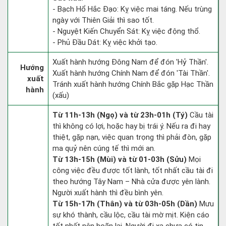
- Bạch Hổ Hắc Đạo: Kỵ việc mai táng. Nếu trùng
ngày với Thiên Giải thì sao tốt.
- Nguyệt Kiến Chuyển Sát: Kỵ việc động thổ.
- Phủ Đầu Dát: Kỵ việc khởi tạo.
Xuất hành hướng Đông Nam để đón 'Hỷ Thần'.
Hướng
Xuất hành hướng Chính Nam để đón 'Tài Thần'.
xuất
Tránh xuất hành hướng Chính Bắc gặp Hạc Thần
hành
(xấu)
Từ 11h-13h (Ngọ) và từ 23h-01h (Tý)
Cầu tài
thì không có lợi, hoặc hay bị trái ý. Nếu ra đi hay
thiệt, gặp nạn, việc quan trọng thì phải đòn, gặp
ma quỷ nên cúng tế thì mới an.
Từ 13h-15h (Mùi) và từ 01-03h (Sửu)
Mọi
công việc đều được tốt lành, tốt nhất cầu tài đi
theo hướng Tây Nam – Nhà cửa được yên lành.
Người xuất hành thì đều bình yên.
Từ 15h-17h (Thân) và từ 03h-05h (Dần)
Mưu
sự khó thành, cầu lộc, cầu tài mờ mịt. Kiện cáo