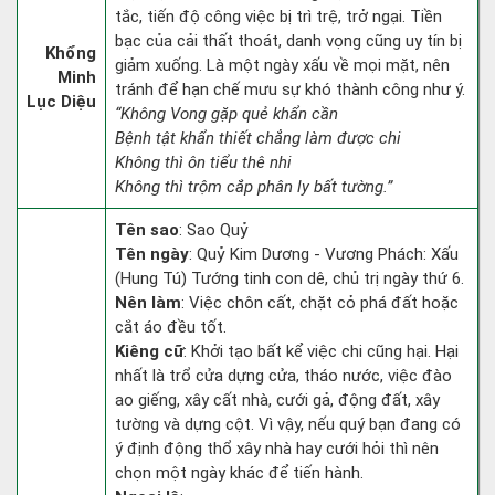
tắc, tiến độ công việc bị trì trệ, trở ngại. Tiền
bạc của cải thất thoát, danh vọng cũng uy tín bị
Khổng
giảm xuống. Là một ngày xấu về mọi mặt, nên
Minh
tránh để hạn chế mưu sự khó thành công như ý.
Lục Diệu
“Không Vong gặp quẻ khẩn cần
Bệnh tật khẩn thiết chẳng làm được chi
Không thì ôn tiểu thê nhi
Không thì trộm cắp phân ly bất tường.”
Tên sao
: Sao Quỷ
Tên ngày
: Quỷ Kim Dương - Vương Phách: Xấu
(Hung Tú) Tướng tinh con dê, chủ trị ngày thứ 6.
Nên làm
: Việc chôn cất, chặt cỏ phá đất hoặc
cắt áo đều tốt.
Kiêng cữ
: Khởi tạo bất kể việc chi cũng hại. Hại
nhất là trổ cửa dựng cửa, tháo nước, việc đào
ao giếng, xây cất nhà, cưới gả, động đất, xây
tường và dựng cột. Vì vậy, nếu quý bạn đang có
ý định động thổ xây nhà hay cưới hỏi thì nên
chọn một ngày khác để tiến hành.