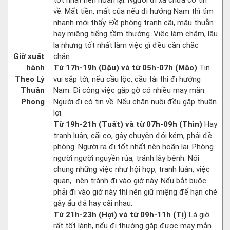
tốt nhất nên hoãn lại. Người đi xa chưa có tin
về. Mất tiền, mất của nếu đi hướng Nam thì tìm
nhanh mới thấy. Đề phòng tranh cãi, mâu thuẫn
hay miệng tiếng tầm thường. Việc làm chậm, lâu
la nhưng tốt nhất làm việc gì đều cần chắc
Giờ xuất
chắn.
hành
Từ 17h-19h (Dậu) và từ 05h-07h (Mão)
Tin
Theo Lý
vui sắp tới, nếu cầu lộc, cầu tài thì đi hướng
Thuần
Nam. Đi công việc gặp gỡ có nhiều may mắn.
Phong
Người đi có tin về. Nếu chăn nuôi đều gặp thuận
lợi.
Từ 19h-21h (Tuất) và từ 07h-09h (Thìn)
Hay
tranh luận, cãi cọ, gây chuyện đói kém, phải đề
phòng. Người ra đi tốt nhất nên hoãn lại. Phòng
người người nguyền rủa, tránh lây bệnh. Nói
chung những việc như hội họp, tranh luận, việc
quan,…nên tránh đi vào giờ này. Nếu bắt buộc
phải đi vào giờ này thì nên giữ miệng để hạn ché
gây ẩu đả hay cãi nhau.
Từ 21h-23h (Hợi) và từ 09h-11h (Tị)
Là giờ
rất tốt lành, nếu đi thường gặp được may mắn.