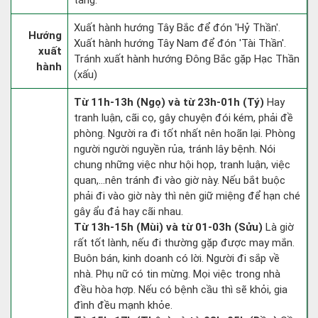
táng.
Xuất hành hướng Tây Bắc để đón 'Hỷ Thần'.
Hướng
Xuất hành hướng Tây Nam để đón 'Tài Thần'.
xuất
Tránh xuất hành hướng Đông Bắc gặp Hạc Thần
hành
(xấu)
Từ 11h-13h (Ngọ) và từ 23h-01h (Tý)
Hay
tranh luận, cãi cọ, gây chuyện đói kém, phải đề
phòng. Người ra đi tốt nhất nên hoãn lại. Phòng
người người nguyền rủa, tránh lây bệnh. Nói
chung những việc như hội họp, tranh luận, việc
quan,…nên tránh đi vào giờ này. Nếu bắt buộc
phải đi vào giờ này thì nên giữ miệng để hạn ché
gây ẩu đả hay cãi nhau.
Từ 13h-15h (Mùi) và từ 01-03h (Sửu)
Là giờ
rất tốt lành, nếu đi thường gặp được may mắn.
Buôn bán, kinh doanh có lời. Người đi sắp về
nhà. Phụ nữ có tin mừng. Mọi việc trong nhà
đều hòa hợp. Nếu có bệnh cầu thì sẽ khỏi, gia
đình đều mạnh khỏe.