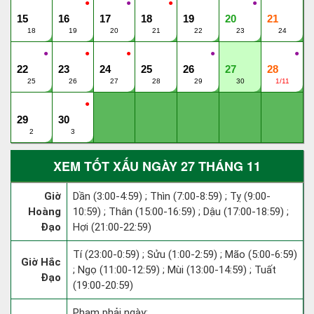
●
●
●
●
15
16
17
18
19
20
21
18
19
20
21
22
23
24
●
●
●
●
●
22
23
24
25
26
27
28
25
26
27
28
29
30
1/11
●
29
30
2
3
XEM TỐT XẤU NGÀY 27 THÁNG 11
Giờ
Dần (3:00-4:59) ; Thìn (7:00-8:59) ; Tỵ (9:00-
Hoàng
10:59) ; Thân (15:00-16:59) ; Dậu (17:00-18:59) ;
Đạo
Hợi (21:00-22:59)
Tí (23:00-0:59) ; Sửu (1:00-2:59) ; Mão (5:00-6:59)
Giờ Hắc
; Ngọ (11:00-12:59) ; Mùi (13:00-14:59) ; Tuất
Đạo
(19:00-20:59)
Phạm phải ngày: