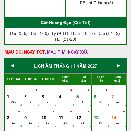
Tiết khí:
Tiểu tuyết
Giờ Hoàng Đạo (Giờ Tốt)
Dần (3-5), Thìn (7-9), Tỵ (9-11), Thân (15-17), Dậu (17-19),
Hợi (21-23)
MÀU ĐỎ: NGÀY TỐT
MÀU TÍM: NGÀY XẤU
,
◄
►
LỊCH ÂM THÁNG 11 NĂM 2027
THỨ
THỨ
THỨ
CHỦ
THỨ HAI
THỨ BA
THỨ TƯ
NĂM
SÁU
BẨY
NHẬT
●
●
●
●
1
2
3
4
5
6
7
4/10
5
6
7
8
9
10
●
●
●
●
●
8
9
10
11
12
13
14
11
12
13
14
15
16
17