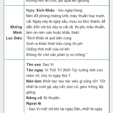
Không nên ăn chó, quỉ quái lên giường
Ngày:
Xích Khẩu
- tức ngày Hung.
Nên đề phòng miệng lưỡi, mâu thuẫn hay tranh
cãi. Ngày này là ngày xấu, mưu sự khó thành, dễ
Khổng
dẫn đến nội bộ xảy ra cãi vã, thị phi, mâu thuẫn,
Minh
làm ơn nên oán hoặc khẩu thiệt.
Lục Diệu
“Xích Khẩu là quả bần cùng
Sinh ra khẩu thiệt bàn cùng thị phi
Chẳng thời mất của nó khi
Không thì chó cắn phân ly vợ chồng.”
Tên sao
: Sao Vị
Tên ngày
: Vị Thổ Trĩ (Kiết Tú) tướng tinh con
chim trĩ, chủ trị ngày thứ 7.
Nên làm
: Khởi tạo tạo tác việc gì cũng tốt. Tốt
nhất là cưới gả, xây cất, dọn cỏ, gieo trồng, lấy
giống.
Kiêng cữ
: Đi thuyền
Ngoại lệ
:
- Sao Vị mất chí khí tại ngày Dần, nhất là ngày