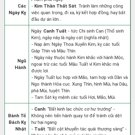
Các
-
Kim Thần Thất Sát
: Tránh làm những công
Ngày Kỵ
việc quan trọng, đi xa, ký kết hợp đồng, hay bắt
đầu dự án lớn...
Ngày:
Canh Tuất
- tức Chi sinh Can (Thổ sinh
Kim), ngày này là ngày cát (nghĩa nhật).
- Nạp âm: Ngày Thoa Xuyến Kim, kỵ các tuổi:
Giáp Thìn và Mậu Thìn.
- Ngày này thuộc hành Kim khắc với hành Mộc,
Ngũ
ngoại trừ các tuổi: Mậu Tuất vì Kim khắc mà
Hành
được lợi.
- Ngày Tuất lục hợp với Mão, tam hợp với Dần và
Ngọ thành Hỏa cục. Xung Thìn, hình Mùi, hại Dậu,
phá Mùi, tuyệt Thìn.
- Tam Sát kỵ mệnh các tuổi Hợi, Mão, Mùi.
-
Canh
: “Bất kinh lạc chức cơ hư trướng” -
Bành Tổ
Không nên tiến hành quay tơ để tránh cũi dệt
Bách Kỵ
hư hại ngang
Nhật
-
Tuất
: “Bất cật khuyển tác quái thượng sàng” -