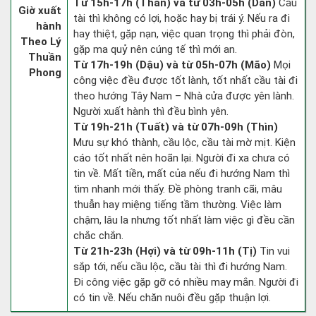
Từ 15h-17h (Thân) và từ 03h-05h (Dần)
Cầu
Giờ xuất
tài thì không có lợi, hoặc hay bị trái ý. Nếu ra đi
hành
hay thiệt, gặp nạn, việc quan trọng thì phải đòn,
Theo Lý
gặp ma quỷ nên cúng tế thì mới an.
Thuần
Từ 17h-19h (Dậu) và từ 05h-07h (Mão)
Mọi
Phong
công việc đều được tốt lành, tốt nhất cầu tài đi
theo hướng Tây Nam – Nhà cửa được yên lành.
Người xuất hành thì đều bình yên.
Từ 19h-21h (Tuất) và từ 07h-09h (Thìn)
Mưu sự khó thành, cầu lộc, cầu tài mờ mịt. Kiện
cáo tốt nhất nên hoãn lại. Người đi xa chưa có
tin về. Mất tiền, mất của nếu đi hướng Nam thì
tìm nhanh mới thấy. Đề phòng tranh cãi, mâu
thuẫn hay miệng tiếng tầm thường. Việc làm
chậm, lâu la nhưng tốt nhất làm việc gì đều cần
chắc chắn.
Từ 21h-23h (Hợi) và từ 09h-11h (Tị)
Tin vui
sắp tới, nếu cầu lộc, cầu tài thì đi hướng Nam.
Đi công việc gặp gỡ có nhiều may mắn. Người đi
có tin về. Nếu chăn nuôi đều gặp thuận lợi.