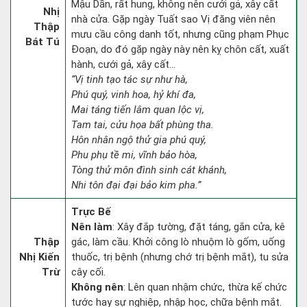
Mậu Dần, rất hung, không nên cưới gả, xây cất
Nhị
nhà cửa. Gặp ngày Tuất sao Vị đăng viên nên
Thập
mưu cầu công danh tốt, nhưng cũng phạm Phục
Bát Tú
Đoạn, do đó gặp ngày này nên kỵ chôn cất, xuất
hành, cưới gả, xây cất...
“Vị tinh tạo tác sự như hà,
Phú quý, vinh hoa, hỷ khí đa,
Mai táng tiến lâm quan lộc vị,
Tam tai, cửu họa bất phùng tha.
Hôn nhân ngộ thử gia phú quý,
Phu phụ tề mi, vĩnh bảo hòa,
Tòng thử môn đình sinh cát khánh,
Nhi tôn đại đại bảo kim pha.”
Trực Bế
Nên làm
: Xây đắp tường, đặt táng, gắn cửa, kê
Thập
gác, làm cầu. Khởi công lò nhuộm lò gốm, uống
Nhị Kiến
thuốc, trị bệnh (nhưng chớ trị bệnh mắt), tu sửa
Trừ
cây cối.
Không nên
: Lên quan nhậm chức, thừa kế chức
tước hay sự nghiệp, nhập học, chữa bệnh mắt.