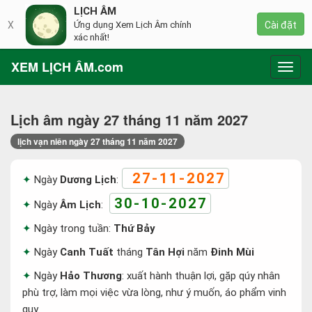
LỊCH ÂM
X
Ứng dụng Xem Lịch Âm chính
Cài đặt
xác nhất!
XEM LỊCH ÂM.com
Toggl
navig
Lịch âm ngày 27 tháng 11 năm 2027
lịch vạn niên ngày 27 tháng 11 năm 2027
27-11-2027
Ngày
Dương Lịch
:
30-10-2027
Ngày
Âm Lịch
:
Ngày trong tuần:
Thứ Bảy
Ngày
Canh Tuất
tháng
Tân Hợi
năm
Đinh Mùi
Ngày
Hảo Thương
: xuất hành thuận lợi, gặp qúy nhân
phù trợ, làm mọi việc vừa lòng, như ý muốn, áo phẩm vinh
quy.