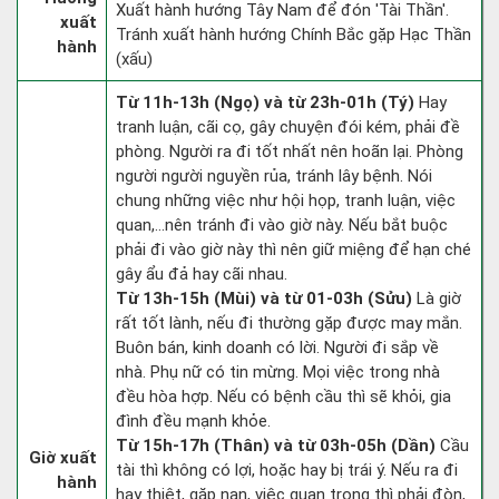
Xuất hành hướng Tây Nam để đón 'Tài Thần'.
xuất
Tránh xuất hành hướng Chính Bắc gặp Hạc Thần
hành
(xấu)
Từ 11h-13h (Ngọ) và từ 23h-01h (Tý)
Hay
tranh luận, cãi cọ, gây chuyện đói kém, phải đề
phòng. Người ra đi tốt nhất nên hoãn lại. Phòng
người người nguyền rủa, tránh lây bệnh. Nói
chung những việc như hội họp, tranh luận, việc
quan,…nên tránh đi vào giờ này. Nếu bắt buộc
phải đi vào giờ này thì nên giữ miệng để hạn ché
gây ẩu đả hay cãi nhau.
Từ 13h-15h (Mùi) và từ 01-03h (Sửu)
Là giờ
rất tốt lành, nếu đi thường gặp được may mắn.
Buôn bán, kinh doanh có lời. Người đi sắp về
nhà. Phụ nữ có tin mừng. Mọi việc trong nhà
đều hòa hợp. Nếu có bệnh cầu thì sẽ khỏi, gia
đình đều mạnh khỏe.
Từ 15h-17h (Thân) và từ 03h-05h (Dần)
Cầu
Giờ xuất
tài thì không có lợi, hoặc hay bị trái ý. Nếu ra đi
hành
hay thiệt, gặp nạn, việc quan trọng thì phải đòn,