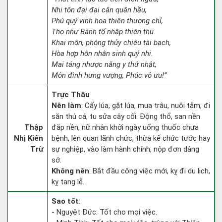
Nhi tôn đại đại cận quân hầu,
Phú quý vinh hoa thiên thượng chỉ,
Thọ như Bành tổ nhập thiên thu.
Khai môn, phóng thủy chiêu tài bạch,
Hòa hợp hôn nhân sinh quý nhi.
Mai táng nhược năng y thử nhật,
Môn đình hưng vượng, Phúc vô ưu!”
Trực Thâu
Nên làm
: Cấy lúa, gặt lúa, mua trâu, nuôi tằm, đi
săn thú cá, tu sửa cây cối. Động thổ, san nền
Thập
đắp nền, nữ nhân khởi ngày uống thuốc chưa
Nhị Kiến
bệnh, lên quan lãnh chức, thừa kế chức tước hay
Trừ
sự nghiệp, vào làm hành chính, nộp đơn dâng
sớ.
Không nên
: Bắt đầu công việc mới, kỵ đi du lịch,
kỵ tang lễ.
Sao tốt
:
- Nguyệt Đức: Tốt cho mọi việc.