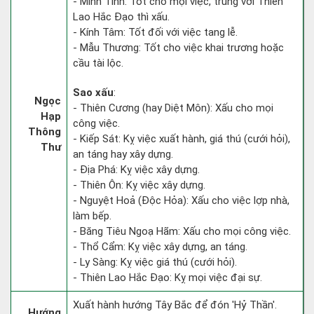
- Minh Tinh: Tốt cho mọi việc, trùng với Thiên
Lao Hắc Đạo thì xấu.
- Kính Tâm: Tốt đối với việc tang lễ.
- Mẫu Thương: Tốt cho việc khai trương hoặc
cầu tài lộc.
Sao xấu
:
Ngọc
- Thiên Cương (hay Diệt Môn): Xấu cho mọi
Hạp
công việc.
Thông
- Kiếp Sát: Kỵ việc xuất hành, giá thú (cưới hỏi),
Thư
an táng hay xây dựng.
- Địa Phá: Kỵ việc xây dựng.
- Thiên Ôn: Kỵ việc xây dựng.
- Nguyệt Hoả (Độc Hỏa): Xấu cho việc lợp nhà,
làm bếp.
- Băng Tiêu Ngoạ Hãm: Xấu cho mọi công việc.
- Thổ Cẩm: Kỵ việc xây dựng, an táng.
- Ly Sàng: Kỵ việc giá thú (cưới hỏi).
- Thiên Lao Hắc Đạo: Kỵ mọi việc đại sự.
Xuất hành hướng Tây Bắc để đón 'Hỷ Thần'.
Hướng