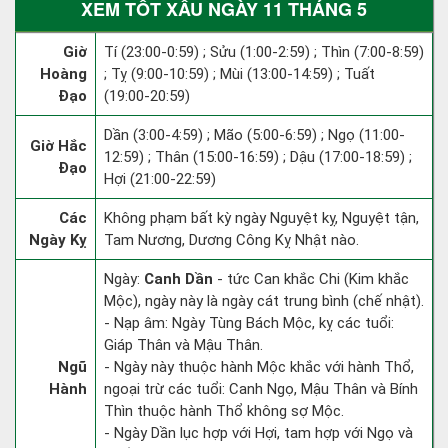
XEM TỐT XẤU NGÀY 11 THÁNG 5
Giờ
Tí (23:00-0:59) ; Sửu (1:00-2:59) ; Thìn (7:00-8:59)
Hoàng
; Tỵ (9:00-10:59) ; Mùi (13:00-14:59) ; Tuất
Đạo
(19:00-20:59)
Dần (3:00-4:59) ; Mão (5:00-6:59) ; Ngọ (11:00-
Giờ Hắc
12:59) ; Thân (15:00-16:59) ; Dậu (17:00-18:59) ;
Đạo
Hợi (21:00-22:59)
Các
Không phạm bất kỳ ngày Nguyệt kỵ, Nguyệt tận,
Ngày Kỵ
Tam Nương, Dương Công Kỵ Nhật nào.
Ngày:
Canh Dần
- tức Can khắc Chi (Kim khắc
Mộc), ngày này là ngày cát trung bình (chế nhật).
- Nạp âm: Ngày Tùng Bách Mộc, kỵ các tuổi:
Giáp Thân và Mậu Thân.
Ngũ
- Ngày này thuộc hành Mộc khắc với hành Thổ,
Hành
ngoại trừ các tuổi: Canh Ngọ, Mậu Thân và Bính
Thìn thuộc hành Thổ không sợ Mộc.
- Ngày Dần lục hợp với Hợi, tam hợp với Ngọ và