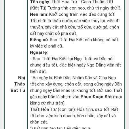
Tên ngày
: Thất Hỏa Trư - Cảnh Thuần: Tốt
(Kiết Tú) Tướng tinh con heo, chủ trị ngày thứ 3.
Nên làm
: Khởi công trăm việc đều đặng tốt.
Tốt nhất là tháo nước, các việc thủy lợi, việc đi
thuyền, xây cất nhà cửa, trổ cửa, cưới gả, chôn
cất hay chặt cỏ phá đất.
Kiêng cữ
: Sao Thất Đại Kiết nên không có bất
kỳ việc gì phải cữ.
Ngoại lệ
:
- Sao Thất Đại Kiết tại Ngọ, Tuất và Dần nói
chung đều tốt, đặc biệt ngày Ngọ Đăng viên rất
hiển đạt.
Nhị
- Ba ngày là: Bính Dần, Nhâm Dần và Giáp Ngọ
Thập
tốt cho xây dựng, chôn cất, song cũng ngày Dần
Bát Tú
nhưng ngày Dần khác lại không tốt. Bởi sao Thất
gặp ngày Dần là phạm vào
Phục Đoạn Sát
(mọi
kiêng cữ như trên).
Thất: Hỏa Trư (con lợn): Hỏa tinh, sao tốt. Rất
tốt cho việc kinh doanh, hôn nhân, xây cất và
chôn cất.
“Thất tinh tạo tác tiến điền ngưu,