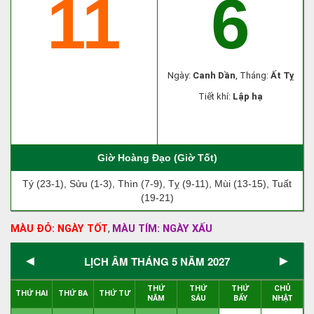
11
6
Ngày:
Canh Dần
, Tháng:
Ất Tỵ
Tiết khí:
Lập hạ
Giờ Hoàng Đạo (Giờ Tốt)
Tý (23-1), Sửu (1-3), Thìn (7-9), Tỵ (9-11), Mùi (13-15), Tuất
(19-21)
MÀU ĐỎ: NGÀY TỐT
MÀU TÍM: NGÀY XẤU
,
◄
►
LỊCH ÂM THÁNG 5 NĂM 2027
THỨ
THỨ
THỨ
CHỦ
THỨ HAI
THỨ BA
THỨ TƯ
NĂM
SÁU
BẨY
NHẬT