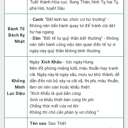
Tuất thành Hỏa cục. Xung Thân, hình Tỵ, hại Tỵ,
phá Hợi, tuyệt Dậu.
-
Canh
: “Bất kinh lạc chức cơ hư trướng” -
Không nên tiến hành quay tơ để tránh cũi dệt
Bành Tổ
hư hại ngang
Bách Kỵ
-
Dần
: “Bất tế tự quỷ thần bất thường” - Không
Nhật
nên tiến hành công việc liên quan đến tế tự vì
ngày này quỷ thần không bình thường
Ngày:
Xích Khẩu
- tức ngày Hung.
Nên đề phòng miệng lưỡi, mâu thuẫn hay tranh
cãi. Ngày này là ngày xấu, mưu sự khó thành, dễ
Khổng
dẫn đến nội bộ xảy ra cãi vã, thị phi, mâu thuẫn,
Minh
làm ơn nên oán hoặc khẩu thiệt.
Lục Diệu
“Xích Khẩu là quả bần cùng
Sinh ra khẩu thiệt bàn cùng thị phi
Chẳng thời mất của nó khi
Không thì chó cắn phân ly vợ chồng.”
Tên sao
: Sao Thất