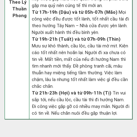
Theo Lý
gặp ma quỷ nên cúng tế thì mới an.
Thuần
Từ 17h-19h (Dậu) và từ 05h-07h (Mão)
Mọi
Phong
công việc đều được tốt lành, tốt nhất cầu tài đi
theo hướng Tây Nam – Nhà cửa được yên lành.
Người xuất hành thì đều bình yên.
Từ 19h-21h (Tuất) và từ 07h-09h (Thìn)
Mưu sự khó thành, cầu lộc, cầu tài mờ mịt. Kiện
cáo tốt nhất nên hoãn lại. Người đi xa chưa có
tin về. Mất tiền, mất của nếu đi hướng Nam thì
tìm nhanh mới thấy. Đề phòng tranh cãi, mâu
thuẫn hay miệng tiếng tầm thường. Việc làm
chậm, lâu la nhưng tốt nhất làm việc gì đều cần
chắc chắn.
Từ 21h-23h (Hợi) và từ 09h-11h (Tị)
Tin vui
sắp tới, nếu cầu lộc, cầu tài thì đi hướng Nam.
Đi công việc gặp gỡ có nhiều may mắn. Người đi
có tin về. Nếu chăn nuôi đều gặp thuận lợi.