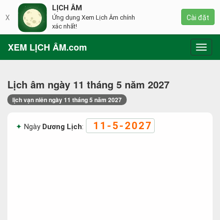
LỊCH ÂM
X
Ứng dụng Xem Lịch Âm chính
Cài đặt
xác nhất!
XEM LỊCH ÂM.com
Toggl
navig
Lịch âm ngày 11 tháng 5 năm 2027
lịch vạn niên ngày 11 tháng 5 năm 2027
11-5-2027
Ngày
Dương Lịch
: