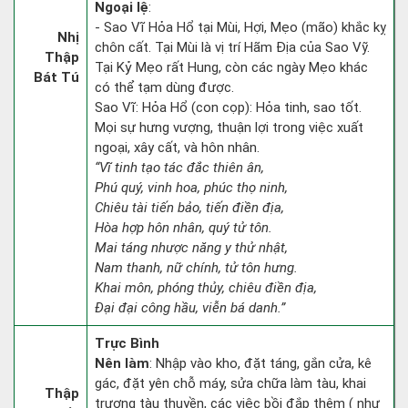
Ngoại lệ
:
- Sao Vĩ Hỏa Hổ tại Mùi, Hợi, Mẹo (mão) khắc kỵ
Nhị
chôn cất. Tại Mùi là vị trí Hãm Địa của Sao Vỹ.
Thập
Tại Kỷ Mẹo rất Hung, còn các ngày Mẹo khác
Bát Tú
có thể tạm dùng được.
Sao Vĩ: Hỏa Hổ (con cọp): Hỏa tinh, sao tốt.
Mọi sự hưng vượng, thuận lợi trong việc xuất
ngoại, xây cất, và hôn nhân.
“Vĩ tinh tạo tác đắc thiên ân,
Phú quý, vinh hoa, phúc thọ ninh,
Chiêu tài tiến bảo, tiến điền địa,
Hòa hợp hôn nhân, quý tử tôn.
Mai táng nhược năng y thử nhật,
Nam thanh, nữ chính, tử tôn hưng.
Khai môn, phóng thủy, chiêu điền địa,
Đại đại công hầu, viễn bá danh.”
Trực Bình
Nên làm
: Nhập vào kho, đặt táng, gắn cửa, kê
gác, đặt yên chỗ máy, sửa chữa làm tàu, khai
Thập
trương tàu thuyền, các việc bồi đắp thêm ( như