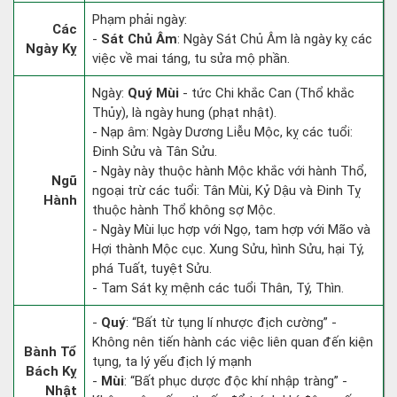
Phạm phải ngày:
Các
-
Sát Chủ Âm
: Ngày Sát Chủ Âm là ngày kỵ các
Ngày Kỵ
việc về mai táng, tu sửa mộ phần.
Ngày:
Quý Mùi
- tức Chi khắc Can (Thổ khắc
Thủy), là ngày hung (phạt nhật).
- Nạp âm: Ngày Dương Liễu Mộc, kỵ các tuổi:
Đinh Sửu và Tân Sửu.
- Ngày này thuộc hành Mộc khắc với hành Thổ,
Ngũ
ngoại trừ các tuổi: Tân Mùi, Kỷ Dậu và Đinh Tỵ
Hành
thuộc hành Thổ không sợ Mộc.
- Ngày Mùi lục hợp với Ngọ, tam hợp với Mão và
Hợi thành Mộc cục. Xung Sửu, hình Sửu, hại Tý,
phá Tuất, tuyệt Sửu.
- Tam Sát kỵ mệnh các tuổi Thân, Tý, Thìn.
-
Quý
: “Bất từ tụng lí nhược địch cường” -
Không nên tiến hành các việc liên quan đến kiện
Bành Tổ
tụng, ta lý yếu địch lý mạnh
Bách Kỵ
-
Mùi
: “Bất phục dược độc khí nhập tràng” -
Nhật