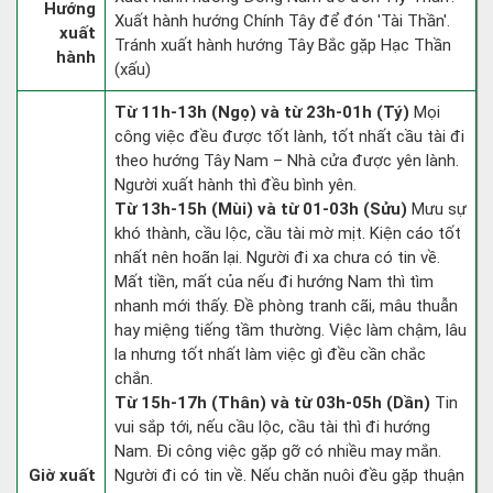
Hướng
Xuất hành hướng Chính Tây để đón 'Tài Thần'.
xuất
Tránh xuất hành hướng Tây Bắc gặp Hạc Thần
hành
(xấu)
Từ 11h-13h (Ngọ) và từ 23h-01h (Tý)
Mọi
công việc đều được tốt lành, tốt nhất cầu tài đi
theo hướng Tây Nam – Nhà cửa được yên lành.
Người xuất hành thì đều bình yên.
Từ 13h-15h (Mùi) và từ 01-03h (Sửu)
Mưu sự
khó thành, cầu lộc, cầu tài mờ mịt. Kiện cáo tốt
nhất nên hoãn lại. Người đi xa chưa có tin về.
Mất tiền, mất của nếu đi hướng Nam thì tìm
nhanh mới thấy. Đề phòng tranh cãi, mâu thuẫn
hay miệng tiếng tầm thường. Việc làm chậm, lâu
la nhưng tốt nhất làm việc gì đều cần chắc
chắn.
Từ 15h-17h (Thân) và từ 03h-05h (Dần)
Tin
vui sắp tới, nếu cầu lộc, cầu tài thì đi hướng
Nam. Đi công việc gặp gỡ có nhiều may mắn.
Giờ xuất
Người đi có tin về. Nếu chăn nuôi đều gặp thuận