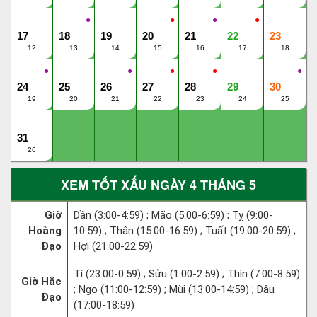
●
●
●
●
17
18
19
20
21
22
23
12
13
14
15
16
17
18
●
●
●
●
●
24
25
26
27
28
29
30
19
20
21
22
23
24
25
31
26
XEM TỐT XẤU NGÀY 4 THÁNG 5
Giờ
Dần (3:00-4:59) ; Mão (5:00-6:59) ; Tỵ (9:00-
Hoàng
10:59) ; Thân (15:00-16:59) ; Tuất (19:00-20:59) ;
Đạo
Hợi (21:00-22:59)
Tí (23:00-0:59) ; Sửu (1:00-2:59) ; Thìn (7:00-8:59)
Giờ Hắc
; Ngọ (11:00-12:59) ; Mùi (13:00-14:59) ; Dậu
Đạo
(17:00-18:59)