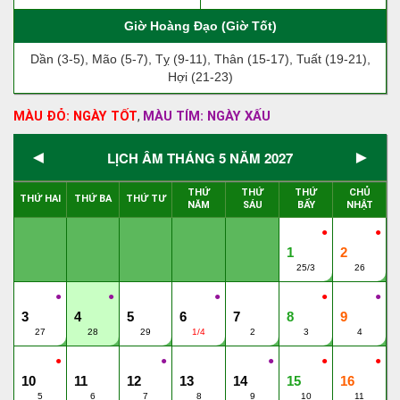
Giờ Hoàng Đạo (Giờ Tốt)
Dần (3-5), Mão (5-7), Tỵ (9-11), Thân (15-17), Tuất (19-21),
Hợi (21-23)
MÀU ĐỎ: NGÀY TỐT
MÀU TÍM: NGÀY XẤU
,
◄
►
LỊCH ÂM THÁNG 5 NĂM 2027
THỨ
THỨ
THỨ
CHỦ
THỨ HAI
THỨ BA
THỨ TƯ
NĂM
SÁU
BẨY
NHẬT
●
●
1
2
25/3
26
●
●
●
●
●
3
4
5
6
7
8
9
27
28
29
1/4
2
3
4
●
●
●
●
●
10
11
12
13
14
15
16
5
6
7
8
9
10
11