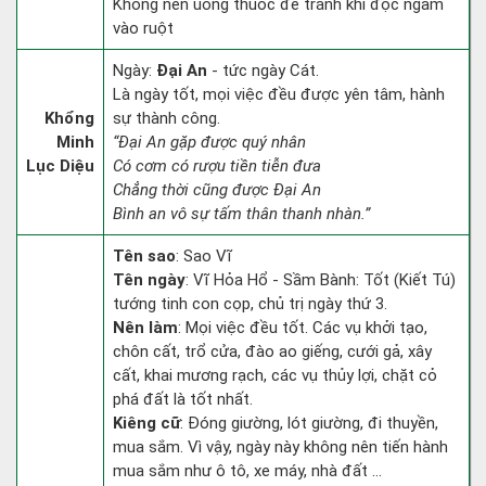
Không nên uống thuốc để tránh khí độc ngấm
vào ruột
Ngày:
Đại An
- tức ngày Cát.
Là ngày tốt, mọi việc đều được yên tâm, hành
Khổng
sự thành công.
Minh
“Đại An gặp được quý nhân
Lục Diệu
Có cơm có rượu tiền tiễn đưa
Chẳng thời cũng được Đại An
Bình an vô sự tấm thân thanh nhàn.”
Tên sao
: Sao Vĩ
Tên ngày
: Vĩ Hỏa Hổ - Sầm Bành: Tốt (Kiết Tú)
tướng tinh con cọp, chủ trị ngày thứ 3.
Nên làm
: Mọi việc đều tốt. Các vụ khởi tạo,
chôn cất, trổ cửa, đào ao giếng, cưới gả, xây
cất, khai mương rạch, các vụ thủy lợi, chặt cỏ
phá đất là tốt nhất.
Kiêng cữ
: Đóng giường, lót giường, đi thuyền,
mua sắm. Vì vậy, ngày này không nên tiến hành
mua sắm như ô tô, xe máy, nhà đất ...