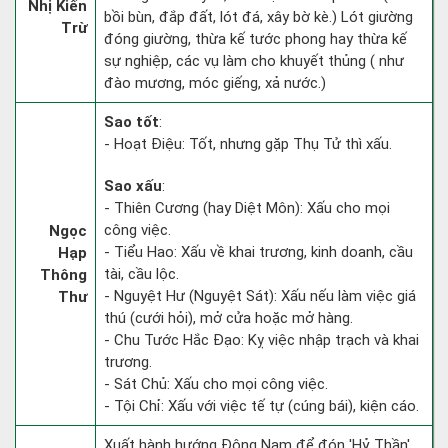
Nhị Kiến
bồi bùn, đắp đất, lót đá, xây bờ kè.) Lót giường
Trừ
đóng giường, thừa kế tước phong hay thừa kế
sự nghiệp, các vụ làm cho khuyết thủng ( như
đào mương, móc giếng, xả nước.)
Sao tốt
:
- Hoạt Điệu: Tốt, nhưng gặp Thụ Tử thì xấu.
Sao xấu
:
- Thiên Cương (hay Diệt Môn): Xấu cho mọi
công việc.
Ngọc
- Tiểu Hao: Xấu về khai trương, kinh doanh, cầu
Hạp
tài, cầu lộc.
Thông
- Nguyệt Hư (Nguyệt Sát): Xấu nếu làm việc giá
Thư
thú (cưới hỏi), mở cửa hoặc mở hàng.
- Chu Tước Hắc Đạo: Kỵ việc nhập trạch và khai
trương.
- Sát Chủ: Xấu cho mọi công việc.
- Tội Chỉ: Xấu với việc tế tự (cúng bái), kiện cáo.
Xuất hành hướng Đông Nam để đón 'Hỷ Thần'.