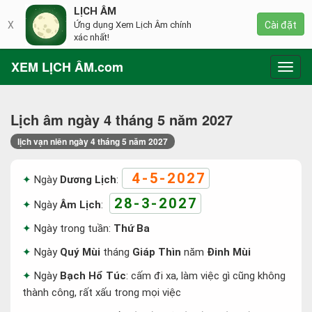
LỊCH ÂM
X
Ứng dụng Xem Lịch Âm chính
Cài đặt
xác nhất!
XEM LỊCH ÂM.com
Toggl
navig
Lịch âm ngày 4 tháng 5 năm 2027
lịch vạn niên ngày 4 tháng 5 năm 2027
4-5-2027
Ngày
Dương Lịch
:
28-3-2027
Ngày
Âm Lịch
:
Ngày trong tuần:
Thứ Ba
Ngày
Quý Mùi
tháng
Giáp Thìn
năm
Đinh Mùi
Ngày
Bạch Hổ Túc
: cấm đi xa, làm việc gì cũng không
thành công, rất xấu trong mọi việc