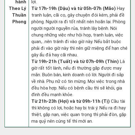
hành
lợi.
Theo Lý
Từ 17h-19h (Dậu) và từ 05h-07h (Mão)
Hay
Thuần
tranh luận, cãi cọ, gây chuyện đói kém, phải đề
Phong
phòng. Người ra đi tốt nhất nên hoãn lại. Phòng
người người nguyền rủa, tránh lây bệnh. Nói
chung những việc như hội họp, tranh luận, việc
quan,…nên tránh đi vào giờ này. Nếu bắt buộc
phải đi vào giờ này thì nên giữ miệng để hạn ché
gây ẩu đả hay cãi nhau.
Từ 19h-21h (Tuất) và từ 07h-09h (Thìn)
Là
giờ rất tốt lành, nếu đi thường gặp được may
mắn. Buôn bán, kinh doanh có lời. Người đi sắp
về nhà. Phụ nữ có tin mừng. Mọi việc trong nhà
đều hòa hợp. Nếu có bệnh cầu thì sẽ khỏi, gia
đình đều mạnh khỏe.
Từ 21h-23h (Hợi) và từ 09h-11h (Tị)
Cầu tài
thì không có lợi, hoặc hay bị trái ý. Nếu ra đi hay
thiệt, gặp nạn, việc quan trọng thì phải đòn, gặp
ma quỷ nên cúng tế thì mới an.