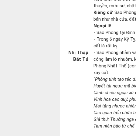
thuyền, mưu sự, chặt
Kiêng cữ
: Sao Phòng 
bán như nhà cửa, đất
Ngoại lệ
:
- Sao Phòng tại Đinh
- Trong 6 ngày Kỷ Tỵ
cất là rất kỵ.
Nhị Thập
- Sao Phòng nhằm vào
Bát Tú
công làm lò nhuộm, lò
Phòng Nhật Thố (con 
xây cất.
“Phòng tinh tạo tác đi
Huyết tài ngưu mã bi
Cánh chiêu ngoại xứ đ
Vinh hoa cao quý, ph
Mai táng nhược nhiên
Cao quan tiến chức b
Giá thú: Thường nga 
Tam niên bào tử chế 