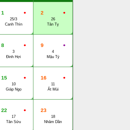
1
●
2
●
25/3
26
Canh Thìn
Tân Tỵ
8
●
9
●
3
4
Đinh Hợi
Mậu Tý
15
●
16
●
10
11
Giáp Ngọ
Ất Mùi
22
●
23
17
18
Tân Sửu
Nhâm Dần