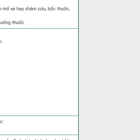
h mổ xẻ hay châm cứu, bốc thuốc,
 uống thuốc.
h.
'.