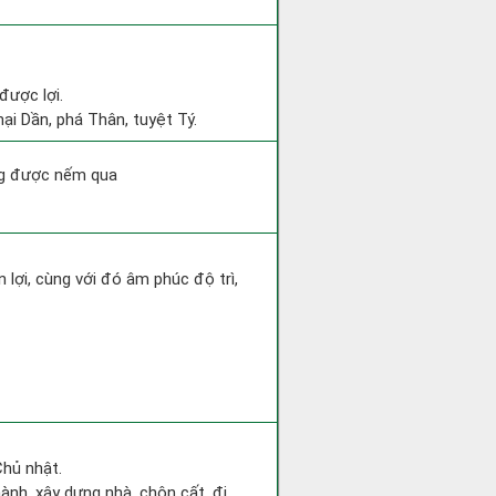
được lợi.
ại Dần, phá Thân, tuyệt Tý.
ông được nếm qua
 lợi, cùng với đó âm phúc độ trì,
Chủ nhật.
hành, xây dựng nhà, chôn cất, đi