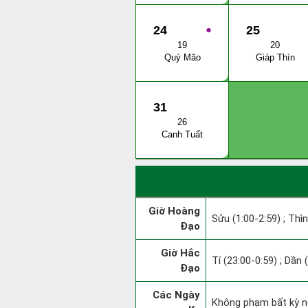
24
●
25
19
20
Quý Mão
Giáp Thìn
31
26
Canh Tuất
Giờ Hoàng
Sửu (1:00-2:59) ; Thìn
Đạo
Giờ Hắc
Tí (23:00-0:59) ; Dần 
Đạo
Các Ngày
Không phạm bất kỳ ng