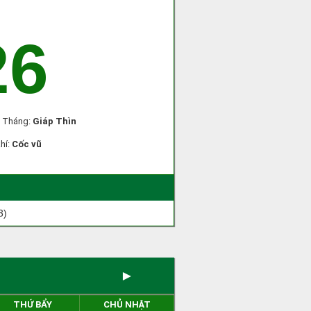
26
, Tháng:
Giáp Thìn
khí:
Cốc vũ
3)
►
THỨ BẨY
CHỦ NHẬT