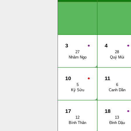
3
●
4
●
27
28
Nhâm Ngọ
Quý Mùi
10
●
11
5
6
Kỷ Sửu
Canh Dần
17
18
●
12
13
Bính Thân
Đinh Dậu