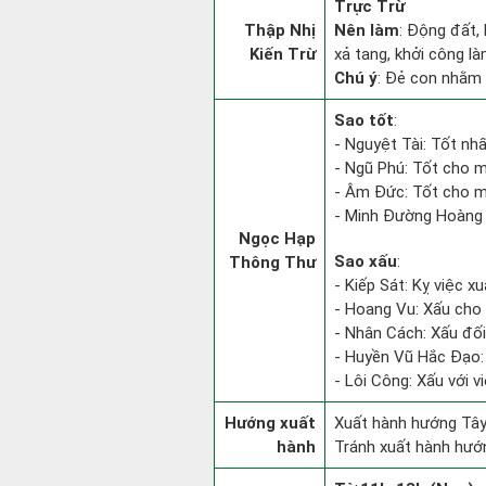
Trực Trừ
Thập Nhị
Nên làm
: Động đất,
Kiến Trừ
xả tang, khởi công l
Chú ý
: Đẻ con nhằm 
Sao tốt
:
- Nguyệt Tài: Tốt nhấ
- Ngũ Phú: Tốt cho m
- Âm Đức: Tốt cho mọ
- Minh Đường Hoàng 
Ngọc Hạp
Sao xấu
:
Thông Thư
- Kiếp Sát: Kỵ việc xu
- Hoang Vu: Xấu cho 
- Nhân Cách: Xấu đối v
- Huyền Vũ Hắc Đạo: 
- Lôi Công: Xấu với v
Hướng xuất
Xuất hành hướng Tây
hành
Tránh xuất hành hướ