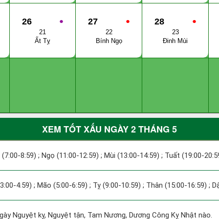
26
●
27
●
28
●
21
22
23
Ất Tỵ
Bính Ngọ
Đinh Mùi
XEM TỐT XẤU NGÀY 2 THÁNG 5
 (7:00-8:59) ; Ngọ (11:00-12:59) ; Mùi (13:00-14:59) ; Tuất (19:00-20:5
(3:00-4:59) ; Mão (5:00-6:59) ; Tỵ (9:00-10:59) ; Thân (15:00-16:59) ; 
ày Nguyệt kỵ, Nguyệt tận, Tam Nương, Dương Công Kỵ Nhật nào.