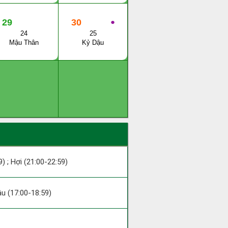
29
30
●
24
25
Mậu Thân
Kỷ Dậu
9) ; Hợi (21:00-22:59)
Dậu (17:00-18:59)