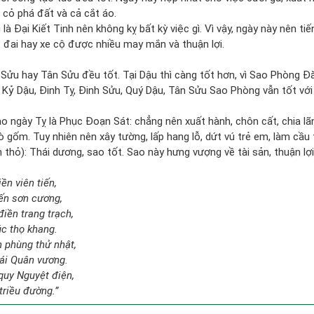
 cỏ phá đất và cả cắt áo.
là Đại Kiết Tinh nên không kỵ bất kỳ việc gì. Vì vậy, ngày này nên ti
 đai hay xe cộ được nhiều may mắn và thuận lợi.
 Sửu hay Tân Sửu đều tốt. Tại Dậu thì càng tốt hơn, vì Sao Phòng Đă
, Kỷ Dậu, Đinh Tỵ, Đinh Sửu, Quý Dậu, Tân Sửu Sao Phòng vẫn tốt với
 ngày Tỵ là Phục Đoạn Sát: chẳng nên xuất hành, chôn cất, chia lãnh
 gốm. Tuy nhiên nên xây tường, lấp hang lỗ, dứt vú trẻ em, làm cầu t
thỏ): Thái dương, sao tốt. Sao này hưng vượng về tài sản, thuận lợ
ền viên tiến,
ến sơn cương,
iền trang trạch,
úc thọ khang.
 phùng thử nhật,
ái Quân vương.
quy Nguyệt điện,
triều đường.”