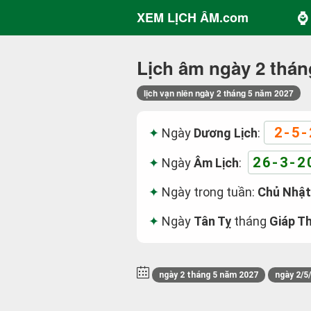
⌚ 
XEM LỊCH ÂM.com
Lịch âm ngày 2 thán
lịch vạn niên ngày 2 tháng 5 năm 2027
2-5-
Ngày
Dương Lịch
:
26-3-2
Ngày
Âm Lịch
:
Ngày trong tuần:
Chủ Nhật
Ngày
Tân Tỵ
tháng
Giáp Th
ngày 2 tháng 5 năm 2027
ngày 2/5