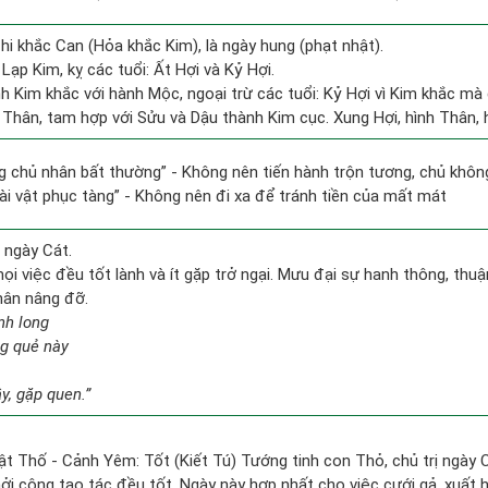
hi khắc Can (Hỏa khắc Kim), là ngày hung (phạt nhật).
ạp Kim, kỵ các tuổi: Ất Hợi và Kỷ Hợi.
h Kim khắc với hành Mộc, ngoại trừ các tuổi: Kỷ Hợi vì Kim khắc mà 
 Thân, tam hợp với Sửu và Dậu thành Kim cục. Xung Hợi, hình Thân, h
ng chủ nhân bất thường” - Không nên tiến hành trộn tương, chủ kh
 tài vật phục tàng” - Không nên đi xa để tránh tiền của mất mát
 ngày Cát.
i việc đều tốt lành và ít gặp trở ngại. Mưu đại sự hanh thông, thuận
hân nâng đỡ.
nh long
ng quẻ này
y, gặp quen.”
ật Thố - Cảnh Yêm: Tốt (Kiết Tú) Tướng tinh con Thỏ, chủ trị ngày 
hởi công tạo tác đều tốt. Ngày này hợp nhất cho việc cưới gả, xuất 