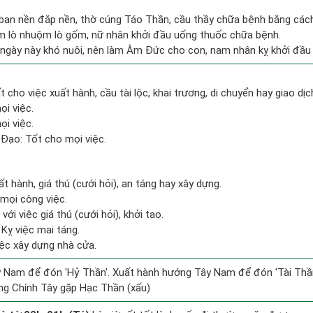
 ban nền đắp nền, thờ cúng Táo Thần, cầu thầy chữa bệnh bằng các
àm lò nhuộm lò gốm, nữ nhân khởi đầu uống thuốc chữa bệnh.
ngày này khó nuôi, nên làm Âm Đức cho con, nam nhân kỵ khởi đầu
t cho việc xuất hành, cầu tài lộc, khai trương, di chuyển hay giao dịc
ọi việc.
i việc.
Đạo: Tốt cho mọi việc.
ất hành, giá thú (cưới hỏi), an táng hay xây dựng.
mọi công việc.
ới việc giá thú (cưới hỏi), khởi tạo.
Kỵ việc mai táng.
iệc xây dựng nhà cửa.
 Nam để đón 'Hỷ Thần'. Xuất hành hướng Tây Nam để đón 'Tài Thần
ng Chính Tây gặp Hạc Thần (xấu)