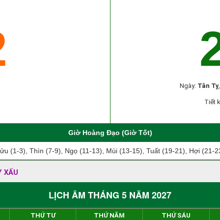
2
Ngày:
Tân Tỵ
Tiết 
Giờ Hoàng Đạo (Giờ Tốt)
ửu (1-3), Thìn (7-9), Ngọ (11-13), Mùi (13-15), Tuất (19-21), Hợi (21-2
Y XẤU
LỊCH ÂM THÁNG 5 NĂM 2027
THỨ TƯ
THỨ NĂM
THỨ SÁU