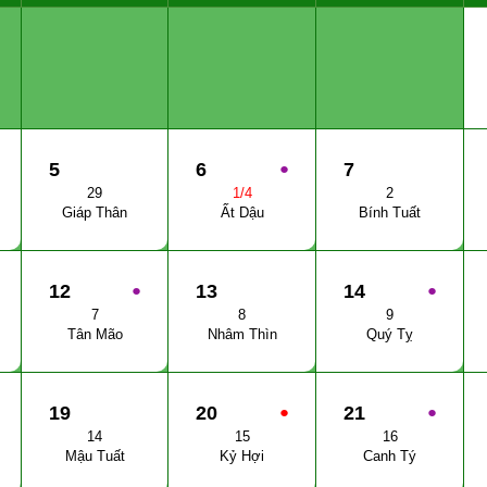
5
6
●
7
29
1/4
2
Giáp Thân
Ất Dậu
Bính Tuất
12
●
13
14
●
7
8
9
Tân Mão
Nhâm Thìn
Quý Tỵ
19
20
●
21
●
14
15
16
Mậu Tuất
Kỷ Hợi
Canh Tý