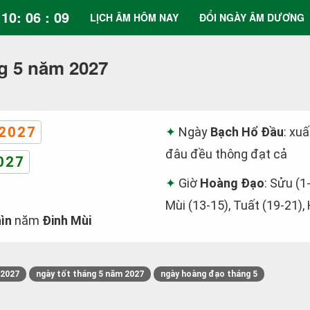
10: 06 : 10
LỊCH ÂM HÔM NAY
ĐỔI NGÀY ÂM DƯƠNG
g 5 năm 2027
2027
Ngày
Bạch Hổ Đầu
: xu
đâu đều thông đạt cả
027
Giờ
Hoàng Đạo
: Sửu (1
Mùi (13-15), Tuất (19-21),
ìn
năm
Đinh Mùi
/2027
ngày tốt tháng 5 năm 2027
ngày hoàng đạo tháng 5