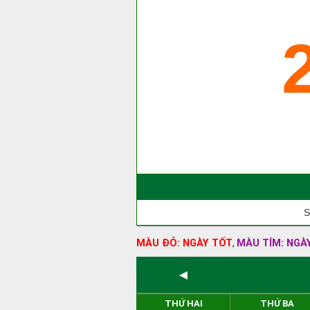
S
MÀU ĐỎ: NGÀY TỐT
MÀU TÍM: NGÀ
,
◄
THỨ HAI
THỨ BA