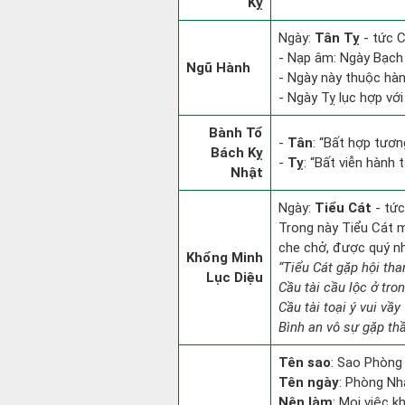
Kỵ
Ngày:
Tân Tỵ
- tức C
- Nạp âm: Ngày Bạch L
Ngũ Hành
- Ngày này thuộc hàn
- Ngày Tỵ lục hợp với
Bành Tổ
-
Tân
: “Bất hợp tươ
Bách Kỵ
-
Tỵ
: “Bất viễn hành
Nhật
Ngày:
Tiểu Cát
- tức
Trong này Tiểu Cát mọ
che chở, được quý n
Khổng Minh
“Tiểu Cát gặp hội tha
Lục Diệu
Cầu tài cầu lộc ở tro
Cầu tài toại ý vui vầy
Bình an vô sự gặp thầ
Tên sao
: Sao Phòng
Tên ngày
: Phòng Nh
Nên làm
: Mọi việc k