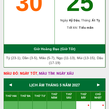
30
25
Ngày:
Kỷ Dậu
, Tháng:
Ất Tỵ
Tiết khí:
Tiểu mãn
Giờ Hoàng Đạo (Giờ Tốt)
Tý (23-1), Dần (3-5), Mão (5-7), Ngọ (11-13), Mùi (13-15), Dậu
(17-19)
MÀU ĐỎ: NGÀY TỐT
MÀU TÍM: NGÀY XẤU
,
◄
►
LỊCH ÂM THÁNG 5 NĂM 2027
THỨ
THỨ
THỨ
CHỦ
THỨ HAI
THỨ BA
THỨ TƯ
NĂM
SÁU
BẨY
NHẬT
●
●