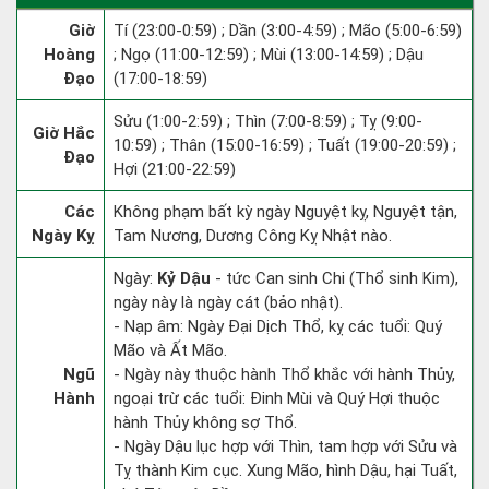
Giờ
Tí (23:00-0:59) ; Dần (3:00-4:59) ; Mão (5:00-6:59)
Hoàng
; Ngọ (11:00-12:59) ; Mùi (13:00-14:59) ; Dậu
Đạo
(17:00-18:59)
Sửu (1:00-2:59) ; Thìn (7:00-8:59) ; Tỵ (9:00-
Giờ Hắc
10:59) ; Thân (15:00-16:59) ; Tuất (19:00-20:59) ;
Đạo
Hợi (21:00-22:59)
Các
Không phạm bất kỳ ngày Nguyệt kỵ, Nguyệt tận,
Ngày Kỵ
Tam Nương, Dương Công Kỵ Nhật nào.
Ngày:
Kỷ Dậu
- tức Can sinh Chi (Thổ sinh Kim),
ngày này là ngày cát (bảo nhật).
- Nạp âm: Ngày Đại Dịch Thổ, kỵ các tuổi: Quý
Mão và Ất Mão.
Ngũ
- Ngày này thuộc hành Thổ khắc với hành Thủy,
Hành
ngoại trừ các tuổi: Đinh Mùi và Quý Hợi thuộc
hành Thủy không sợ Thổ.
- Ngày Dậu lục hợp với Thìn, tam hợp với Sửu và
Tỵ thành Kim cục. Xung Mão, hình Dậu, hại Tuất,