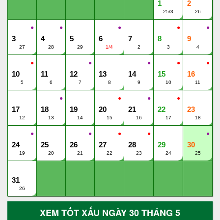
1
2
25/3
26
●
●
●
●
●
3
4
5
6
7
8
9
27
28
29
1/4
2
3
4
●
●
●
●
●
10
11
12
13
14
15
16
5
6
7
8
9
10
11
●
●
●
●
17
18
19
20
21
22
23
12
13
14
15
16
17
18
●
●
●
●
●
24
25
26
27
28
29
30
19
20
21
22
23
24
25
31
26
XEM TỐT XẤU NGÀY 30 THÁNG 5