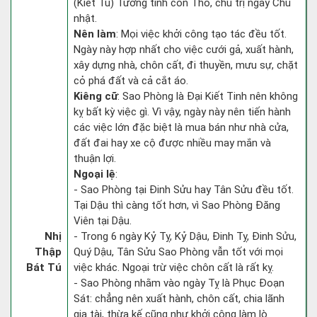
(Kiết Tú) Tướng tinh con Thỏ, chủ trị ngày Chủ
nhật.
Nên làm
: Mọi việc khởi công tạo tác đều tốt.
Ngày này hợp nhất cho việc cưới gả, xuất hành,
xây dựng nhà, chôn cất, đi thuyền, mưu sự, chặt
cỏ phá đất và cả cắt áo.
Kiêng cữ
: Sao Phòng là Đại Kiết Tinh nên không
kỵ bất kỳ việc gì. Vì vậy, ngày này nên tiến hành
các việc lớn đặc biệt là mua bán như nhà cửa,
đất đai hay xe cộ được nhiều may mắn và
thuận lợi.
Ngoại lệ
:
- Sao Phòng tại Đinh Sửu hay Tân Sửu đều tốt.
Tại Dậu thì càng tốt hơn, vì Sao Phòng Đăng
Viên tại Dậu.
Nhị
- Trong 6 ngày Kỷ Tỵ, Kỷ Dậu, Đinh Tỵ, Đinh Sửu,
Thập
Quý Dậu, Tân Sửu Sao Phòng vẫn tốt với mọi
Bát Tú
việc khác. Ngoại trừ việc chôn cất là rất kỵ.
- Sao Phòng nhằm vào ngày Tỵ là Phục Đoạn
Sát: chẳng nên xuất hành, chôn cất, chia lãnh
gia tài, thừa kế cũng như khởi công làm lò