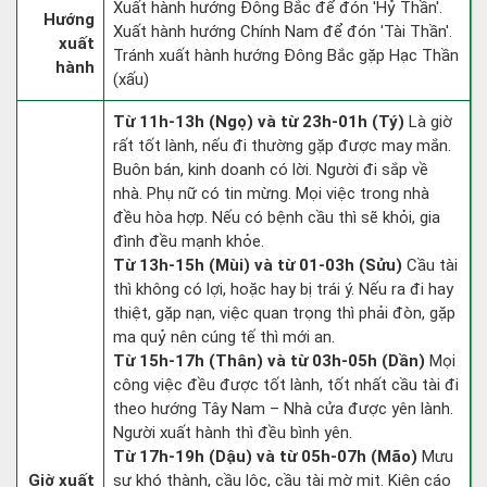
Xuất hành hướng Đông Bắc để đón 'Hỷ Thần'.
Hướng
Xuất hành hướng Chính Nam để đón 'Tài Thần'.
xuất
Tránh xuất hành hướng Đông Bắc gặp Hạc Thần
hành
(xấu)
Từ 11h-13h (Ngọ) và từ 23h-01h (Tý)
Là giờ
rất tốt lành, nếu đi thường gặp được may mắn.
Buôn bán, kinh doanh có lời. Người đi sắp về
nhà. Phụ nữ có tin mừng. Mọi việc trong nhà
đều hòa hợp. Nếu có bệnh cầu thì sẽ khỏi, gia
đình đều mạnh khỏe.
Từ 13h-15h (Mùi) và từ 01-03h (Sửu)
Cầu tài
thì không có lợi, hoặc hay bị trái ý. Nếu ra đi hay
thiệt, gặp nạn, việc quan trọng thì phải đòn, gặp
ma quỷ nên cúng tế thì mới an.
Từ 15h-17h (Thân) và từ 03h-05h (Dần)
Mọi
công việc đều được tốt lành, tốt nhất cầu tài đi
theo hướng Tây Nam – Nhà cửa được yên lành.
Người xuất hành thì đều bình yên.
Từ 17h-19h (Dậu) và từ 05h-07h (Mão)
Mưu
Giờ xuất
sự khó thành, cầu lộc, cầu tài mờ mịt. Kiện cáo