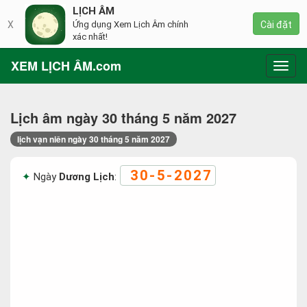
LỊCH ÂM
X
Ứng dụng Xem Lịch Âm chính
Cài đặt
xác nhất!
XEM LỊCH ÂM.com
Toggl
navig
Lịch âm ngày 30 tháng 5 năm 2027
lịch vạn niên ngày 30 tháng 5 năm 2027
30-5-2027
Ngày
Dương Lịch
: