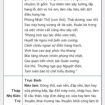
nhuộm, lò gốm. Tuy nhiên nên xây tường, lấp
hang lỗ, dứt vú trẻ em, làm cầu tiêu, kết dứt
điều hung hại.
Phòng Nhật Thố (con thỏ): Thái dương, sao tốt.
Sao này hưng vượng về tài sản, thuận lợi trong
cả việc chôn cất cũng như xây cất.
“Phòng tinh tạo tác điền viên tiến,
Huyết tài ngưu mã biến sơn cương,
Cánh chiêu ngoại xứ điền trang trạch,
Vinh hoa cao quý, phúc thọ khang.
Mai táng nhược nhiên phùng thử nhật,
Cao quan tiến chức bái Quân vương.
Giá thú: Thường nga quy Nguyệt điện,
Tam niên bào tử chế triều đường.”
Trực Định
Nên làm
: Động thổ, san nền, đắp nền, làm hay
Thập
sửa phòng bếp, lắp đặt máy móc, nhập học, làm
Nhị Kiến
lễ cầu thân, nộp đơn dâng sớ, sửa hay làm tàu
Trừ
thuyền, khai trương tàu thuyền, khởi công làm lò.