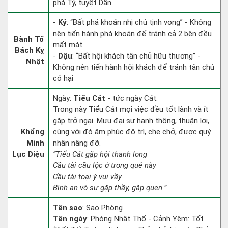
phá Tý, tuyệt Dần.
-
Kỷ
: “Bất phá khoán nhị chủ tịnh vong” - Không
nên tiến hành phá khoán để tránh cả 2 bên đều
Bành Tổ
mất mát
Bách Kỵ
-
Dậu
: “Bất hội khách tân chủ hữu thương” -
Nhật
Không nên tiến hành hội khách để tránh tân chủ
có hại
Ngày:
Tiểu Cát
- tức ngày Cát.
Trong này Tiểu Cát mọi việc đều tốt lành và ít
gặp trở ngại. Mưu đại sự hanh thông, thuận lợi,
Khổng
cùng với đó âm phúc độ trì, che chở, được quý
Minh
nhân nâng đỡ.
Lục Diệu
“Tiểu Cát gặp hội thanh long
Cầu tài cầu lộc ở trong quẻ này
Cầu tài toại ý vui vầy
Bình an vô sự gặp thầy, gặp quen.”
Tên sao
: Sao Phòng
Tên ngày
: Phòng Nhật Thố - Cảnh Yêm: Tốt