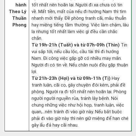
hành
tốt nhất nên hoãn lại. Người đi xa chưa có tin
Theo Lý
về. Mất tiền, mất của nếu đi hướng Nam thì tìm
Thuần
nhanh mới thấy. Đề phòng tranh cãi, mâu thuẫn
Phong
hay miệng tiếng tầm thường. Việc làm chậm, lâu
la nhưng tốt nhất làm việc gì đều cần chắc
chắn.
Từ 19h-21h (Tuất) và từ 07h-09h (Thìn)
Tin
vui sắp tới, nếu cầu lộc, cầu tài thì đi hướng
Nam. Đi công việc gặp gỡ có nhiều may mắn.
Người đi có tin về. Nếu chăn nuôi đều gặp thuận
lợi.
Từ 21h-23h (Hợi) và từ 09h-11h (Tị)
Hay
tranh luận, cãi cọ, gây chuyện đói kém, phải đề
phòng. Người ra đi tốt nhất nên hoãn lại. Phòng
người người nguyền rủa, tránh lây bệnh. Nói
chung những việc như hội họp, tranh luận, việc
quan,…nên tránh đi vào giờ này. Nếu bắt buộc
phải đi vào giờ này thì nên giữ miệng để hạn ché
gây ẩu đả hay cãi nhau.