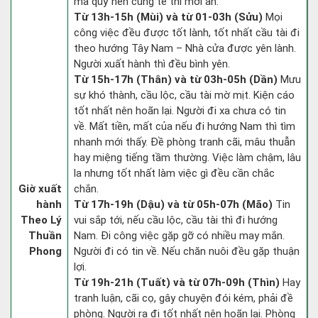
ma quỷ nên cúng tế thì mới an.
Từ 13h-15h (Mùi) và từ 01-03h (Sửu)
Mọi
công việc đều được tốt lành, tốt nhất cầu tài đi
theo hướng Tây Nam – Nhà cửa được yên lành.
Người xuất hành thì đều bình yên.
Từ 15h-17h (Thân) và từ 03h-05h (Dần)
Mưu
sự khó thành, cầu lộc, cầu tài mờ mịt. Kiện cáo
tốt nhất nên hoãn lại. Người đi xa chưa có tin
về. Mất tiền, mất của nếu đi hướng Nam thì tìm
nhanh mới thấy. Đề phòng tranh cãi, mâu thuẫn
hay miệng tiếng tầm thường. Việc làm chậm, lâu
la nhưng tốt nhất làm việc gì đều cần chắc
Giờ xuất
chắn.
hành
Từ 17h-19h (Dậu) và từ 05h-07h (Mão)
Tin
Theo Lý
vui sắp tới, nếu cầu lộc, cầu tài thì đi hướng
Thuần
Nam. Đi công việc gặp gỡ có nhiều may mắn.
Phong
Người đi có tin về. Nếu chăn nuôi đều gặp thuận
lợi.
Từ 19h-21h (Tuất) và từ 07h-09h (Thìn)
Hay
tranh luận, cãi cọ, gây chuyện đói kém, phải đề
phòng. Người ra đi tốt nhất nên hoãn lại. Phòng