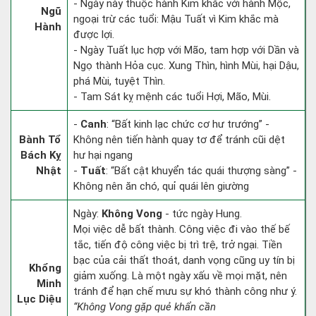
- Ngày này thuộc hành Kim khắc với hành Mộc,
Ngũ
ngoại trừ các tuổi: Mậu Tuất vì Kim khắc mà
Hành
được lợi.
- Ngày Tuất lục hợp với Mão, tam hợp với Dần và
Ngọ thành Hỏa cục. Xung Thìn, hình Mùi, hại Dậu,
phá Mùi, tuyệt Thìn.
- Tam Sát kỵ mệnh các tuổi Hợi, Mão, Mùi.
-
Canh
: “Bất kinh lạc chức cơ hư trướng” -
Bành Tổ
Không nên tiến hành quay tơ để tránh cũi dệt
Bách Kỵ
hư hại ngang
Nhật
-
Tuất
: “Bất cật khuyển tác quái thượng sàng” -
Không nên ăn chó, quỉ quái lên giường
Ngày:
Không Vong
- tức ngày Hung.
Mọi việc dễ bất thành. Công việc đi vào thế bế
tắc, tiến độ công việc bị trì trệ, trở ngại. Tiền
bạc của cải thất thoát, danh vọng cũng uy tín bị
Khổng
giảm xuống. Là một ngày xấu về mọi mặt, nên
Minh
tránh để hạn chế mưu sự khó thành công như ý.
Lục Diệu
“Không Vong gặp quẻ khẩn cần