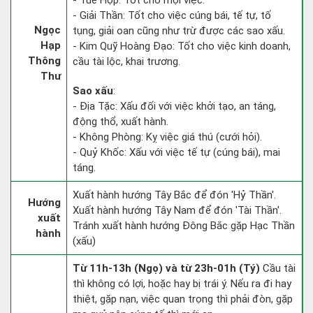
- Tuế Hợp: Tốt cho mọi việc.
- Giải Thần: Tốt cho việc cúng bái, tế tự, tố
Ngọc
tụng, giải oan cũng như trừ được các sao xấu.
Hạp
- Kim Quỹ Hoàng Đạo: Tốt cho việc kinh doanh,
Thông
cầu tài lộc, khai trương.
Thư
Sao xấu
:
- Địa Tặc: Xấu đối với việc khởi tạo, an táng,
động thổ, xuất hành.
- Không Phòng: Kỵ việc giá thú (cưới hỏi).
- Quỷ Khốc: Xấu với việc tế tự (cúng bái), mai
táng.
Xuất hành hướng Tây Bắc để đón 'Hỷ Thần'.
Hướng
Xuất hành hướng Tây Nam để đón 'Tài Thần'.
xuất
Tránh xuất hành hướng Đông Bắc gặp Hạc Thần
hành
(xấu)
Từ 11h-13h (Ngọ) và từ 23h-01h (Tý)
Cầu tài
thì không có lợi, hoặc hay bị trái ý. Nếu ra đi hay
thiệt, gặp nạn, việc quan trọng thì phải đòn, gặp