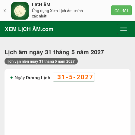
LỊCH ÂM
X
Ứng dụng Xem Lịch Âm chính
Cài đặt
xác nhất!
XEM LỊCH ÂM.com
Toggl
navig
Lịch âm ngày 31 tháng 5 năm 2027
lịch vạn niên ngày 31 tháng 5 năm 2027
31-5-2027
Ngày
Dương Lịch
: