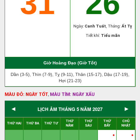
31
26
Ngày:
Canh Tuất
, Tháng:
Ất Tỵ
Tiết khí:
Tiểu mãn
Giờ Hoàng Đạo (Giờ Tốt)
Dần (3-5), Thìn (7-9), Tỵ (9-11), Thân (15-17), Dậu (17-19),
Hợi (21-23)
MÀU ĐỎ: NGÀY TỐT
MÀU TÍM: NGÀY XẤU
,
◄
►
LỊCH ÂM THÁNG 5 NĂM 2027
THỨ
THỨ
THỨ
CHỦ
THỨ HAI
THỨ BA
THỨ TƯ
NĂM
SÁU
BẨY
NHẬT
●
●