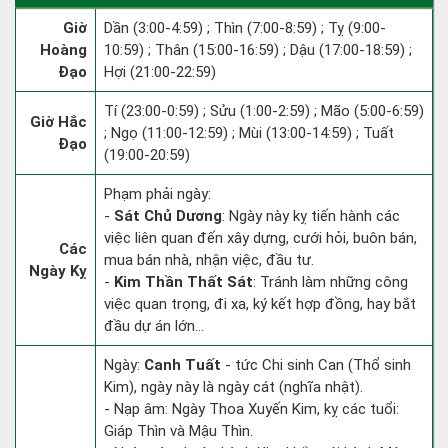
Giờ
Dần (3:00-4:59) ; Thìn (7:00-8:59) ; Tỵ (9:00-
Hoàng
10:59) ; Thân (15:00-16:59) ; Dậu (17:00-18:59) ;
Đạo
Hợi (21:00-22:59)
Tí (23:00-0:59) ; Sửu (1:00-2:59) ; Mão (5:00-6:59)
Giờ Hắc
; Ngọ (11:00-12:59) ; Mùi (13:00-14:59) ; Tuất
Đạo
(19:00-20:59)
Phạm phải ngày:
-
Sát Chủ Dương
: Ngày này kỵ tiến hành các
việc liên quan đến xây dựng, cưới hỏi, buôn bán,
Các
mua bán nhà, nhận việc, đầu tư.
Ngày Kỵ
-
Kim Thần Thất Sát
: Tránh làm những công
việc quan trọng, đi xa, ký kết hợp đồng, hay bắt
đầu dự án lớn...
Ngày:
Canh Tuất
- tức Chi sinh Can (Thổ sinh
Kim), ngày này là ngày cát (nghĩa nhật).
- Nạp âm: Ngày Thoa Xuyến Kim, kỵ các tuổi:
Giáp Thìn và Mậu Thìn.