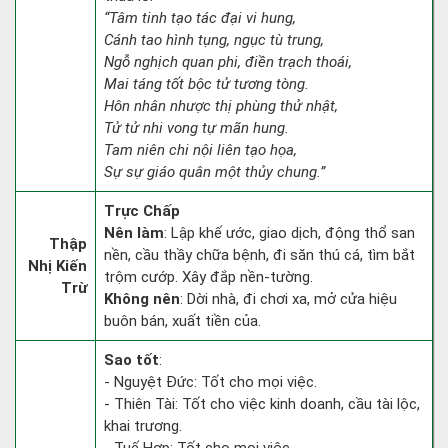
“Tâm tinh tạo tác đại vi hung,
Cánh tao hình tụng, ngục tù trung,
Ngỗ nghịch quan phi, điền trạch thoái,
Mai táng tốt bộc tử tương tòng.
Hôn nhân nhược thị phùng thử nhật,
Tử tử nhi vong tự mãn hung.
Tam niên chi nội liên tạo họa,
Sự sự giáo quân một thủy chung.”
Trực Chấp
Nên làm
: Lập khế ước, giao dịch, động thổ san
Thập
nền, cầu thầy chữa bệnh, đi săn thú cá, tìm bắt
Nhị Kiến
trộm cướp. Xây đắp nền-tường.
Trừ
Không nên
: Dời nhà, đi chơi xa, mở cửa hiệu
buôn bán, xuất tiền của.
Sao tốt
:
- Nguyệt Đức: Tốt cho mọi việc.
- Thiên Tài: Tốt cho việc kinh doanh, cầu tài lộc,
khai trương.