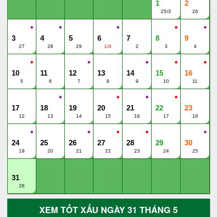
1
2
25/3
26
●
●
●
●
●
3
4
5
6
7
8
9
27
28
29
1/4
2
3
4
●
●
●
●
●
10
11
12
13
14
15
16
5
6
7
8
9
10
11
●
●
●
●
17
18
19
20
21
22
23
12
13
14
15
16
17
18
●
●
●
●
●
24
25
26
27
28
29
30
19
20
21
22
23
24
25
31
26
XEM TỐT XẤU NGÀY 31 THÁNG 5