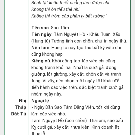
Bệnh tật khẩn thiết chẳng làm được chi
Không thì ôn tiểu thê nhi
Không thì trộm cắp phân ly bất tường.”
Tên sao
: Sao Tâm
Tên ngày
: Tâm Nguyệt Hồ - Khấu Tuân: Xấu
(Hung tú) Tướng tinh con chồn, chủ trị ngày thứ.
Nên làm
: Hung tú này tạo tác bất kỳ việc chi
cũng không hạp.
Kiêng cữ
: Khởi công tạo tác việc chi cũng
không tránh khỏi hại. Nhất là cưới gả, đóng
giường, lót giường, xây cất, chôn cất và tranh
tụng. Vì vậy, nên chọn một ngày tốt khác để
tiến hành các việc trên, đặc biệt tránh cưới gả
nhằm ngày này.
Nhị
Ngoại lệ
:
Thập
- Ngày Dần Sao Tâm Đăng Viên, tốt khi dùng
Bát Tú
làm các việc nhỏ.
Tâm: Nguyệt Hồ (con chồn): Thái âm, sao xấu.
Kỵ cưới gả, xây cất, thưa kiện. Kinh doanh ắt
thua lỗ.