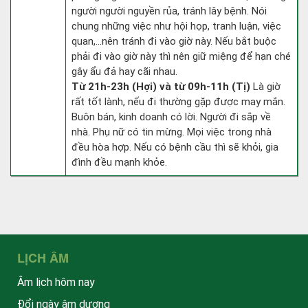
người người nguyền rủa, tránh lây bệnh. Nói
chung những việc như hội họp, tranh luận, việc
quan,…nên tránh đi vào giờ này. Nếu bắt buộc
phải đi vào giờ này thì nên giữ miệng để hạn ché
gây ẩu đả hay cãi nhau.
Từ 21h-23h (Hợi) và từ 09h-11h (Tị)
Là giờ
rất tốt lành, nếu đi thường gặp được may mắn.
Buôn bán, kinh doanh có lời. Người đi sắp về
nhà. Phụ nữ có tin mừng. Mọi việc trong nhà
đều hòa hợp. Nếu có bệnh cầu thì sẽ khỏi, gia
đình đều mạnh khỏe.
LỊCH ÂM
Âm lịch hôm nay
Đổi ngày âm dương