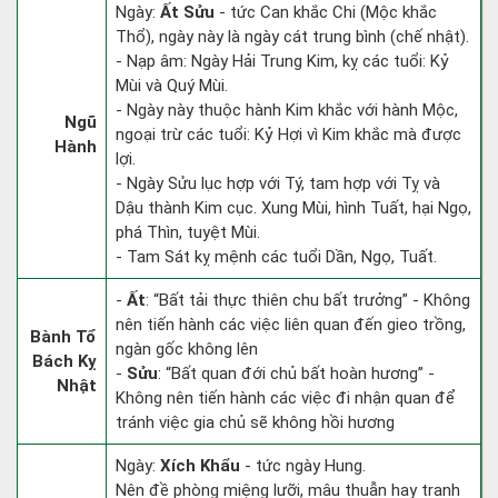
Ngày:
Ất Sửu
- tức Can khắc Chi (Mộc khắc
Thổ), ngày này là ngày cát trung bình (chế nhật).
- Nạp âm: Ngày Hải Trung Kim, kỵ các tuổi: Kỷ
Mùi và Quý Mùi.
- Ngày này thuộc hành Kim khắc với hành Mộc,
Ngũ
ngoại trừ các tuổi: Kỷ Hợi vì Kim khắc mà được
Hành
lợi.
- Ngày Sửu lục hợp với Tý, tam hợp với Tỵ và
Dậu thành Kim cục. Xung Mùi, hình Tuất, hại Ngọ,
phá Thìn, tuyệt Mùi.
- Tam Sát kỵ mệnh các tuổi Dần, Ngọ, Tuất.
-
Ất
: “Bất tải thực thiên chu bất trưởng” - Không
nên tiến hành các việc liên quan đến gieo trồng,
Bành Tổ
ngàn gốc không lên
Bách Kỵ
-
Sửu
: “Bất quan đới chủ bất hoàn hương” -
Nhật
Không nên tiến hành các việc đi nhận quan để
tránh việc gia chủ sẽ không hồi hương
Ngày:
Xích Khẩu
- tức ngày Hung.
Nên đề phòng miệng lưỡi, mâu thuẫn hay tranh