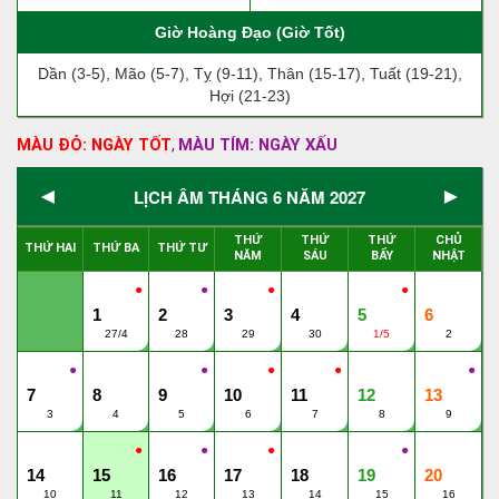
Giờ Hoàng Đạo (Giờ Tốt)
Dần (3-5), Mão (5-7), Tỵ (9-11), Thân (15-17), Tuất (19-21),
Hợi (21-23)
MÀU ĐỎ: NGÀY TỐT
MÀU TÍM: NGÀY XẤU
,
◄
►
LỊCH ÂM THÁNG 6 NĂM 2027
THỨ
THỨ
THỨ
CHỦ
THỨ HAI
THỨ BA
THỨ TƯ
NĂM
SÁU
BẨY
NHẬT
●
●
●
●
1
2
3
4
5
6
27/4
28
29
30
1/5
2
●
●
●
●
●
7
8
9
10
11
12
13
3
4
5
6
7
8
9
●
●
●
●
14
15
16
17
18
19
20
10
11
12
13
14
15
16