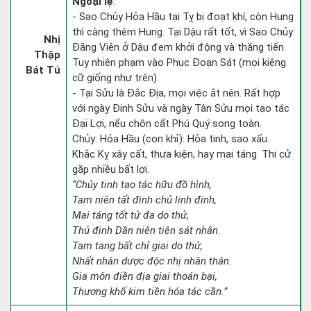
Ngoại lệ
:
- Sao Chủy Hỏa Hầu tại Tỵ bị đoạt khí, còn Hung
thì càng thêm Hung. Tại Dậu rất tốt, vì Sao Chủy
Nhị
Đăng Viên ở Dậu đem khởi động và thăng tiến.
Thập
Tuy nhiên phạm vào Phục Đoạn Sát (mọi kiêng
Bát Tú
cữ giống như trên).
- Tại Sửu là Đắc Địa, mọi việc ắt nên. Rất hợp
với ngày Đinh Sửu và ngày Tân Sửu mọi tạo tác
Đại Lợi, nếu chôn cất Phú Quý song toàn.
Chủy: Hỏa Hầu (con khỉ): Hỏa tinh, sao xấu.
Khắc Kỵ xây cất, thưa kiện, hay mai táng. Thi cử
gặp nhiều bất lợi.
“Chủy tinh tạo tác hữu đồ hình,
Tam niên tất đinh chủ linh đinh,
Mai táng tốt tử đa do thử,
Thủ định Dần niên tiện sát nhân.
Tam tang bất chỉ giai do thử,
Nhất nhân dược độc nhị nhân thân.
Gia môn điền địa giai thoán bại,
Thương khố kim tiền hóa tác cần.”