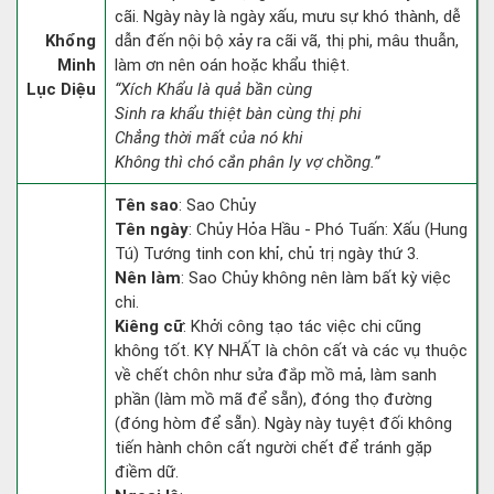
cãi. Ngày này là ngày xấu, mưu sự khó thành, dễ
Khổng
dẫn đến nội bộ xảy ra cãi vã, thị phi, mâu thuẫn,
Minh
làm ơn nên oán hoặc khẩu thiệt.
Lục Diệu
“Xích Khẩu là quả bần cùng
Sinh ra khẩu thiệt bàn cùng thị phi
Chẳng thời mất của nó khi
Không thì chó cắn phân ly vợ chồng.”
Tên sao
: Sao Chủy
Tên ngày
: Chủy Hỏa Hầu - Phó Tuấn: Xấu (Hung
Tú) Tướng tinh con khỉ, chủ trị ngày thứ 3.
Nên làm
: Sao Chủy không nên làm bất kỳ việc
chi.
Kiêng cữ
: Khởi công tạo tác việc chi cũng
không tốt. KỴ NHẤT là chôn cất và các vụ thuộc
về chết chôn như sửa đắp mồ mả, làm sanh
phần (làm mồ mã để sẵn), đóng thọ đường
(đóng hòm để sẵn). Ngày này tuyệt đối không
tiến hành chôn cất người chết để tránh gặp
điềm dữ.