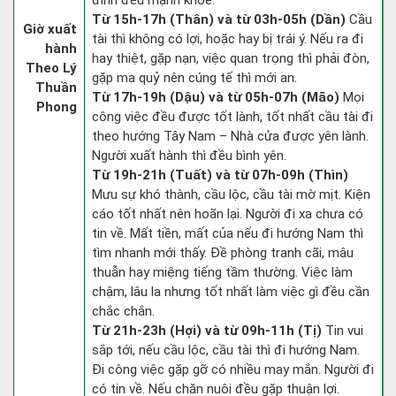
đình đều mạnh khỏe.
Từ 15h-17h (Thân) và từ 03h-05h (Dần)
Cầu
Giờ xuất
tài thì không có lợi, hoặc hay bị trái ý. Nếu ra đi
hành
hay thiệt, gặp nạn, việc quan trọng thì phải đòn,
Theo Lý
gặp ma quỷ nên cúng tế thì mới an.
Thuần
Từ 17h-19h (Dậu) và từ 05h-07h (Mão)
Mọi
Phong
công việc đều được tốt lành, tốt nhất cầu tài đi
theo hướng Tây Nam – Nhà cửa được yên lành.
Người xuất hành thì đều bình yên.
Từ 19h-21h (Tuất) và từ 07h-09h (Thìn)
Mưu sự khó thành, cầu lộc, cầu tài mờ mịt. Kiện
cáo tốt nhất nên hoãn lại. Người đi xa chưa có
tin về. Mất tiền, mất của nếu đi hướng Nam thì
tìm nhanh mới thấy. Đề phòng tranh cãi, mâu
thuẫn hay miệng tiếng tầm thường. Việc làm
chậm, lâu la nhưng tốt nhất làm việc gì đều cần
chắc chắn.
Từ 21h-23h (Hợi) và từ 09h-11h (Tị)
Tin vui
sắp tới, nếu cầu lộc, cầu tài thì đi hướng Nam.
Đi công việc gặp gỡ có nhiều may mắn. Người đi
có tin về. Nếu chăn nuôi đều gặp thuận lợi.