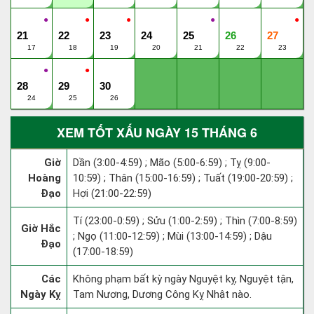
●
●
●
●
●
21
22
23
24
25
26
27
17
18
19
20
21
22
23
●
●
28
29
30
24
25
26
XEM TỐT XẤU NGÀY 15 THÁNG 6
Giờ
Dần (3:00-4:59) ; Mão (5:00-6:59) ; Tỵ (9:00-
Hoàng
10:59) ; Thân (15:00-16:59) ; Tuất (19:00-20:59) ;
Đạo
Hợi (21:00-22:59)
Tí (23:00-0:59) ; Sửu (1:00-2:59) ; Thìn (7:00-8:59)
Giờ Hắc
; Ngọ (11:00-12:59) ; Mùi (13:00-14:59) ; Dậu
Đạo
(17:00-18:59)
Các
Không phạm bất kỳ ngày Nguyệt kỵ, Nguyệt tận,
Ngày Kỵ
Tam Nương, Dương Công Kỵ Nhật nào.