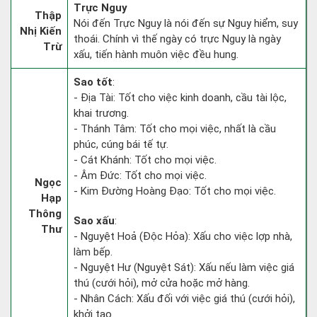
Trực Nguy
Thập
Nói đến Trực Nguy là nói đến sự Nguy hiểm, suy
Nhị Kiến
thoái. Chính vì thế ngày có trực Nguy là ngày
Trừ
xấu, tiến hành muôn việc đều hung.
Sao tốt
:
- Địa Tài: Tốt cho việc kinh doanh, cầu tài lộc,
khai trương.
- Thánh Tâm: Tốt cho mọi việc, nhất là cầu
phúc, cúng bái tế tự.
- Cát Khánh: Tốt cho mọi việc.
- Âm Đức: Tốt cho mọi việc.
Ngọc
- Kim Đường Hoàng Đạo: Tốt cho mọi việc.
Hạp
Thông
Sao xấu
:
Thư
- Nguyệt Hoả (Độc Hỏa): Xấu cho việc lợp nhà,
làm bếp.
- Nguyệt Hư (Nguyệt Sát): Xấu nếu làm việc giá
thú (cưới hỏi), mở cửa hoặc mở hàng.
- Nhân Cách: Xấu đối với việc giá thú (cưới hỏi),
khởi tạo.