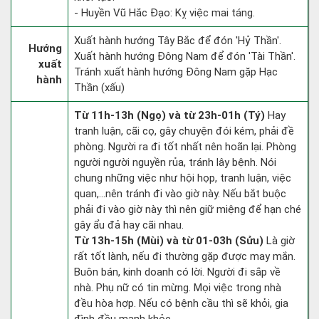
- Huyền Vũ Hắc Đạo: Kỵ việc mai táng.
Xuất hành hướng Tây Bắc để đón 'Hỷ Thần'.
Hướng
Xuất hành hướng Đông Nam để đón 'Tài Thần'.
xuất
Tránh xuất hành hướng Đông Nam gặp Hạc
hành
Thần (xấu)
Từ 11h-13h (Ngọ) và từ 23h-01h (Tý)
Hay
tranh luận, cãi cọ, gây chuyện đói kém, phải đề
phòng. Người ra đi tốt nhất nên hoãn lại. Phòng
người người nguyền rủa, tránh lây bệnh. Nói
chung những việc như hội họp, tranh luận, việc
quan,…nên tránh đi vào giờ này. Nếu bắt buộc
phải đi vào giờ này thì nên giữ miệng để hạn ché
gây ẩu đả hay cãi nhau.
Từ 13h-15h (Mùi) và từ 01-03h (Sửu)
Là giờ
rất tốt lành, nếu đi thường gặp được may mắn.
Buôn bán, kinh doanh có lời. Người đi sắp về
nhà. Phụ nữ có tin mừng. Mọi việc trong nhà
đều hòa hợp. Nếu có bệnh cầu thì sẽ khỏi, gia