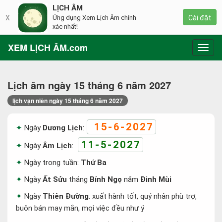
LỊCH ÂM
X
Ứng dụng Xem Lịch Âm chính
Cài đặt
xác nhất!
XEM LỊCH ÂM.com
Toggl
navig
Lịch âm ngày 15 tháng 6 năm 2027
lịch vạn niên ngày 15 tháng 6 năm 2027
15-6-2027
Ngày
Dương Lịch
:
11-5-2027
Ngày
Âm Lịch
:
Ngày trong tuần:
Thứ Ba
Ngày
Ất Sửu
tháng
Bính Ngọ
năm
Đinh Mùi
Ngày
Thiên Đường
: xuất hành tốt, quý nhân phù trợ,
buôn bán may mắn, mọi việc đều như ý