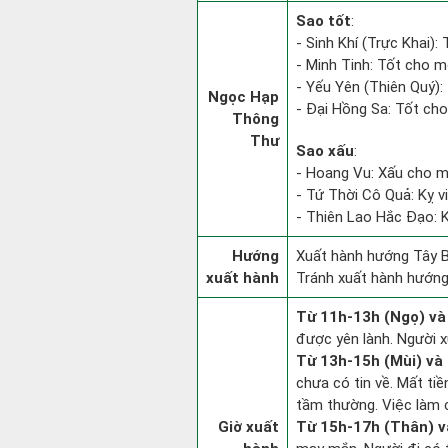
Sao tốt
:
- Sinh Khí (Trực Khai):
- Minh Tinh: Tốt cho mọ
- Yếu Yên (Thiên Quý): 
Ngọc Hạp
- Đại Hồng Sa: Tốt cho
Thông
Thư
Sao xấu
:
- Hoang Vu: Xấu cho m
- Tứ Thời Cô Quả: Kỵ vi
- Thiên Lao Hắc Đạo: K
Hướng
Xuất hành hướng Tây B
xuất hành
Tránh xuất hành hướng
Từ 11h-13h (Ngọ) và
được yên lành. Người x
Từ 13h-15h (Mùi) và 
chưa có tin về. Mất ti
tầm thường. Việc làm c
Giờ xuất
Từ 15h-17h (Thân) v