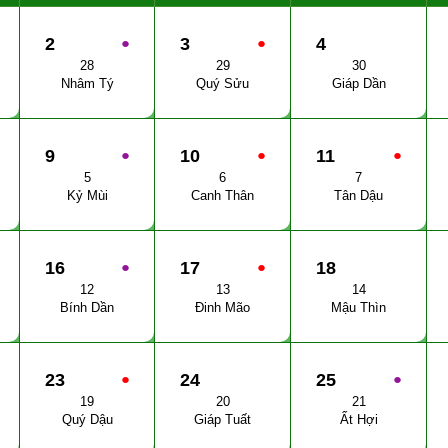
2
●
3
●
4
28
29
30
Nhâm Tý
Quý Sửu
Giáp Dần
9
●
10
●
11
●
5
6
7
Kỷ Mùi
Canh Thân
Tân Dậu
16
●
17
●
18
12
13
14
Bính Dần
Đinh Mão
Mậu Thìn
23
●
24
25
●
19
20
21
Quý Dậu
Giáp Tuất
Ất Hợi