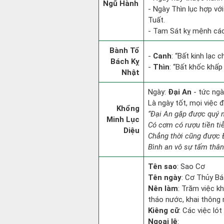
Ngũ Hành
- Ngày Thìn lục hợp vớ
Tuất.
- Tam Sát kỵ mệnh các 
Bành Tổ
-
Canh
: “Bất kinh lạc
Bách Kỵ
-
Thìn
: “Bất khốc khấp
Nhật
Ngày:
Đại An
- tức ngà
Là ngày tốt, mọi việc
Khổng
“Đại An gặp được quý 
Minh Lục
Có cơm có rượu tiền ti
Diệu
Chẳng thời cũng được 
Bình an vô sự tấm thân
Tên sao
: Sao Cơ
Tên ngày
: Cơ Thủy Bá
Nên làm
: Trăm việc kh
tháo nước, khai thông 
Kiêng cữ
: Các việc ló
Ngoại lệ
: