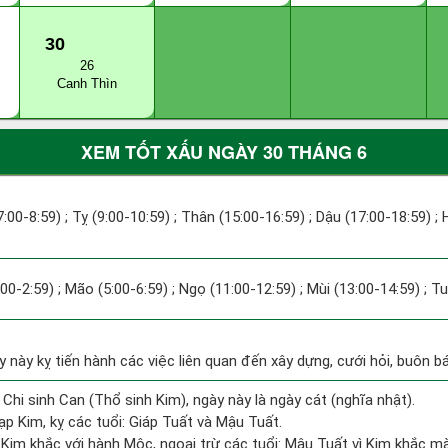
30
26
Canh Thìn
XEM TỐT XẤU NGÀY 30 THÁNG 6
7:00-8:59) ; Tỵ (9:00-10:59) ; Thân (15:00-16:59) ; Dậu (17:00-18:59) ; 
:00-2:59) ; Mão (5:00-6:59) ; Ngọ (11:00-12:59) ; Mùi (13:00-14:59) ; T
y này kỵ tiến hành các việc liên quan đến xây dựng, cưới hỏi, buôn b
 Chi sinh Can (Thổ sinh Kim), ngày này là ngày cát (nghĩa nhật).
p Kim, kỵ các tuổi: Giáp Tuất và Mậu Tuất.
Kim khắc với hành Mộc, ngoại trừ các tuổi: Mậu Tuất vì Kim khắc mà