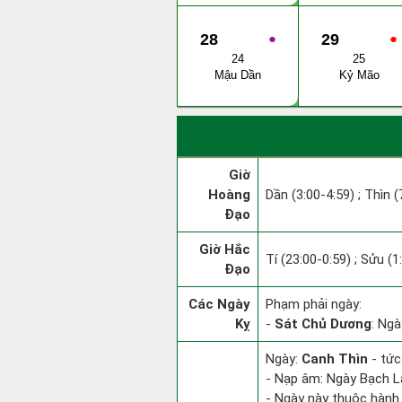
28
●
29
●
24
25
Mậu Dần
Kỷ Mão
Giờ
Hoàng
Dần (3:00-4:59) ; Thìn (
Đạo
Giờ Hắc
Tí (23:00-0:59) ; Sửu (1
Đạo
Các Ngày
Phạm phải ngày:
Kỵ
-
Sát Chủ Dương
: Ngà
Ngày:
Canh Thìn
- tức
- Nạp âm: Ngày Bạch Lạ
- Ngày này thuộc hành 