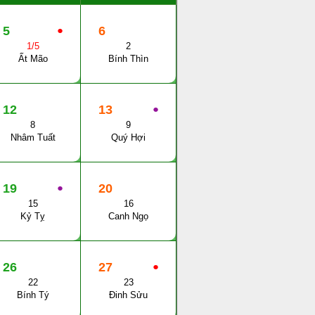
5
●
6
1/5
2
Ất Mão
Bính Thìn
12
13
●
8
9
Nhâm Tuất
Quý Hợi
19
●
20
15
16
Kỷ Tỵ
Canh Ngọ
26
27
●
22
23
Bính Tý
Đinh Sửu