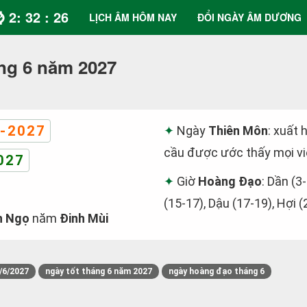
⌚ 2: 32 : 27
LỊCH ÂM HÔM NAY
ĐỔI NGÀY ÂM DƯƠNG
ng 6 năm 2027
-2027
Ngày
Thiên Môn
: xuất 
cầu được ước thấy mọi vi
027
Giờ
Hoàng Đạo
: Dần (3-
(15-17), Dậu (17-19), Hợi (
h Ngọ
năm
Đinh Mùi
/6/2027
ngày tốt tháng 6 năm 2027
ngày hoàng đạo tháng 6