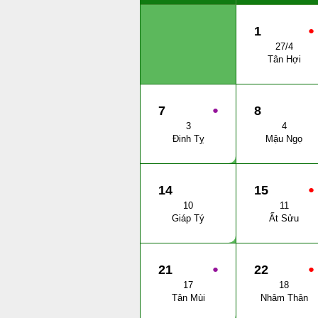
1
●
27/4
Tân Hợi
7
●
8
3
4
Đinh Tỵ
Mậu Ngọ
14
15
●
10
11
Giáp Tý
Ất Sửu
21
●
22
●
17
18
Tân Mùi
Nhâm Thân