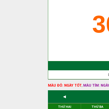
3
MÀU ĐỎ: NGÀY TỐT
MÀU TÍM: NGÀ
,
◄
THỨ HAI
THỨ BA