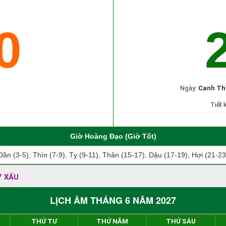
0
Ngày:
Canh Th
Tiết 
Giờ Hoàng Đạo (Giờ Tốt)
Dần (3-5), Thìn (7-9), Tỵ (9-11), Thân (15-17), Dậu (17-19), Hợi (21-23
Y XẤU
LỊCH ÂM THÁNG 6 NĂM 2027
THỨ TƯ
THỨ NĂM
THỨ SÁU