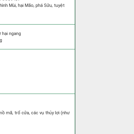
hình Mùi, hại Mão, phá Sửu, tuyệt
ư hại ngang
ng
mồ mã, trổ cửa, các vụ thủy lợi (như