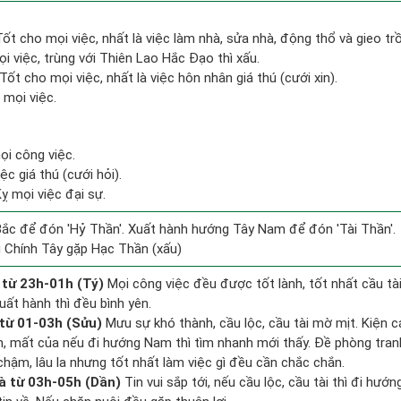
 Tốt cho mọi việc, nhất là việc làm nhà, sửa nhà, động thổ và gieo tr
i việc, trùng với Thiên Lao Hắc Đạo thì xấu.
Tốt cho mọi việc, nhất là việc hôn nhân giá thú (cưới xin).
 mọi việc.
ọi công việc.
ệc giá thú (cưới hỏi).
ỵ mọi việc đại sự.
ắc để đón 'Hỷ Thần'. Xuất hành hướng Tây Nam để đón 'Tài Thần'.
 Chính Tây gặp Hạc Thần (xấu)
 từ 23h-01h (Tý)
Mọi công việc đều được tốt lành, tốt nhất cầu t
uất hành thì đều bình yên.
từ 01-03h (Sửu)
Mưu sự khó thành, cầu lộc, cầu tài mờ mịt. Kiện c
ền, mất của nếu đi hướng Nam thì tìm nhanh mới thấy. Đề phòng tran
hậm, lâu la nhưng tốt nhất làm việc gì đều cần chắc chắn.
à từ 03h-05h (Dần)
Tin vui sắp tới, nếu cầu lộc, cầu tài thì đi hư