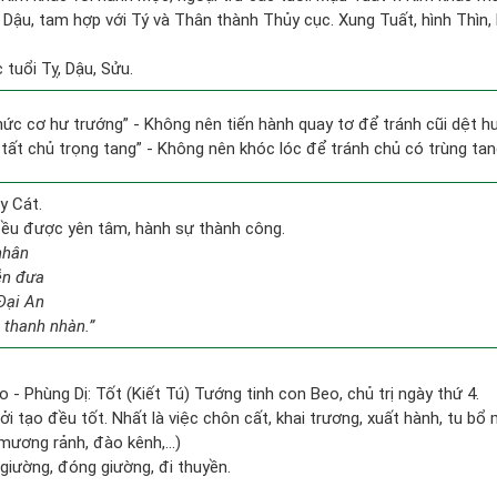
i Dậu, tam hợp với Tý và Thân thành Thủy cục. Xung Tuất, hình Thìn, 
tuổi Tỵ, Dậu, Sửu.
 chức cơ hư trướng” - Không nên tiến hành quay tơ để tránh cũi dệt h
 tất chủ trọng tang” - Không nên khóc lóc để tránh chủ có trùng ta
y Cát.
 đều được yên tâm, hành sự thành công.
nhân
ễn đưa
Đại An
 thanh nhàn.”
o - Phùng Dị: Tốt (Kiết Tú) Tướng tinh con Beo, chủ trị ngày thứ 4.
ởi tạo đều tốt. Nhất là việc chôn cất, khai trương, xuất hành, tu bổ 
mương rảnh, đào kênh,...)
t giường, đóng giường, đi thuyền.