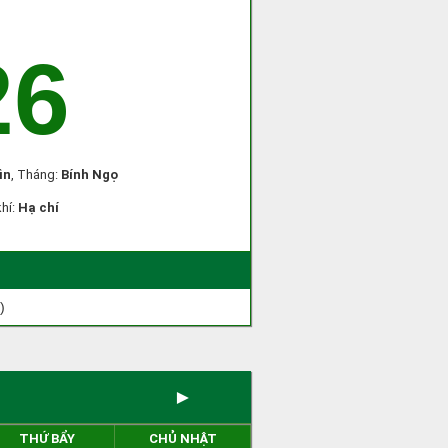
26
ìn
, Tháng:
Bính Ngọ
khí:
Hạ chí
)
►
THỨ BẨY
CHỦ NHẬT