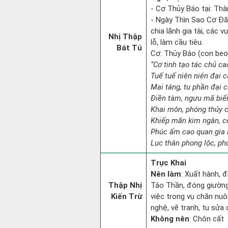
- Cơ Thủy Báo tại: Thân
- Ngày Thìn Sao Cơ Đăn
chia lãnh gia tài, các 
Nhị Thập
lỗ, làm cầu tiêu.
Bát Tú
Cơ: Thủy Báo (con beo):
“Cơ tinh tạo tác chủ c
Tuế tuế niên niên đại c
Mai táng, tu phần đại cá
Điền tàm, ngưu mã biế
Khai môn, phóng thủy c
Khiếp mãn kim ngân, c
Phúc ấm cao quan gia l
Lục thân phong lộc, ph
Trực Khai
Nên làm
: Xuất hành, 
Thập Nhị
Táo Thần, đóng giường 
Kiến Trừ
việc trong vụ chăn nuô
nghệ, vẽ tranh, tu sửa 
Không nên
: Chôn cất