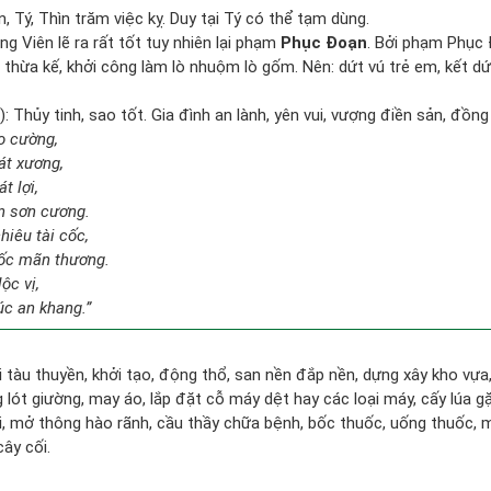
, Tý, Thìn trăm việc kỵ. Duy tại Tý có thể tạm dùng.
g Viên lẽ ra rất tốt tuy nhiên lại phạm
Phục Đoạn
. Bởi phạm Phục 
vụ thừa kế, khởi công làm lò nhuộm lò gốm. Nên: dứt vú trẻ em, kết dứ
 Thủy tinh, sao tốt. Gia đình an lành, yên vui, vượng điền sản, đồng
ao cường,
át xương,
t lợi,
n sơn cương.
hiêu tài cốc,
ốc mãn thương.
ộc vị,
úc an khang.”
đi tàu thuyền, khởi tạo, động thổ, san nền đắp nền, dựng xây kho vự
lót giường, may áo, lắp đặt cỗ máy dệt hay các loại máy, cấy lúa gặ
i, mở thông hào rãnh, cầu thầy chữa bệnh, bốc thuốc, uống thuốc, m
cây cối.