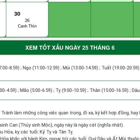
30
26
Canh Thìn
XEM TỐT XẤU NGÀY 25 THÁNG 6
7:00-8:59) ; Ngọ (11:00-12:59) ; Mùi (13:00-14:59) ; Tuất (19:00-20:59)
:00-4:59) ; Mão (5:00-6:59) ; Tỵ (9:00-10:59) ; Thân (15:00-16:59) ; Dậ
: Tránh làm những công việc quan trọng, đi xa, ký kết hợp đồng, hay b
sinh Can (Thủy sinh Mộc), ngày này là ngày cát (nghĩa nhật).
 Hỏa, kỵ các tuổi: Kỷ Tỵ và Tân Tỵ.
Hỏa khắc với hành Kim, ngoại trừ các tuổi: Quý Dậu và Ất Mùi thuộ