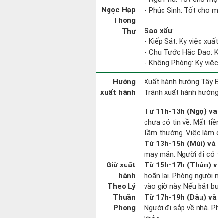
Ngọc Hạp
- Phúc Sinh: Tốt cho mọ
Thông
Sao xấu
:
Thư
- Kiếp Sát: Kỵ việc xuấ
- Chu Tước Hắc Đạo: Kỵ
- Không Phòng: Kỵ việc 
Hướng
Xuất hành hướng Tây B
xuất hành
Tránh xuất hành hướn
Từ 11h-13h (Ngọ) và
chưa có tin về. Mất ti
tầm thường. Việc làm c
Từ 13h-15h (Mùi) và 
may mắn. Người đi có t
Giờ xuất
Từ 15h-17h (Thân) v
hành
hoãn lại. Phòng người n
Theo Lý
vào giờ này. Nếu bắt b
Thuần
Từ 17h-19h (Dậu) và
Phong
Người đi sắp về nhà. P