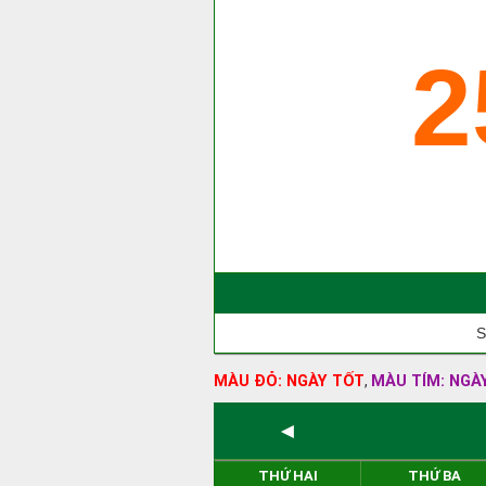
2
S
MÀU ĐỎ: NGÀY TỐT
MÀU TÍM: NGÀ
,
◄
THỨ HAI
THỨ BA