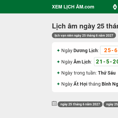
⌚ 
XEM LỊCH ÂM.com
Lịch âm ngày 25 thá
lịch vạn niên ngày 25 tháng 6 năm 2027
25-6
Ngày
Dương Lịch
:
21-5-2
Ngày
Âm Lịch
:
Ngày trong tuần:
Thứ Sáu
Ngày
Ất Hợi
tháng
Bính N
ngày 25 tháng 6 năm 2027
ngày 25