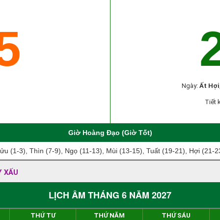
5
Ngày:
Ất Hợi
Tiết 
Giờ Hoàng Đạo (Giờ Tốt)
ửu (1-3), Thìn (7-9), Ngọ (11-13), Mùi (13-15), Tuất (19-21), Hợi (21-2
Y XẤU
LỊCH ÂM THÁNG 6 NĂM 2027
THỨ TƯ
THỨ NĂM
THỨ SÁU