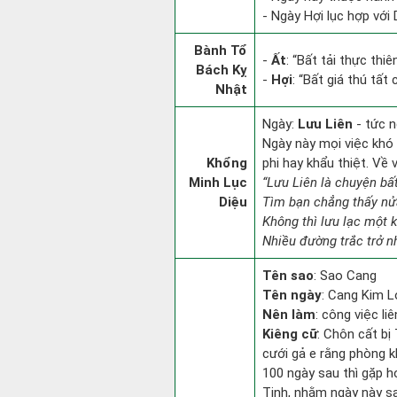
- Ngày Hợi lục hợp với
Bành Tổ
-
Ất
: “Bất tải thực thi
Bách Kỵ
-
Hợi
: “Bất giá thú tất
Nhật
Ngày:
Lưu Liên
- tức n
Ngày này mọi việc khó 
Khổng
phi hay khẩu thiệt. Về 
Minh Lục
“Lưu Liên là chuyện bấ
Diệu
Tìm bạn chẳng thấy nử
Không thì lưu lạc một k
Nhiều đường trắc trở n
Tên sao
: Sao Cang
Tên ngày
: Cang Kim L
Nên làm
: công việc l
Kiêng cữ
: Chôn cất bị
cưới gả e rằng phòng k
100 ngày sau thì gặp h
Tinh, nhằm ngày này sa