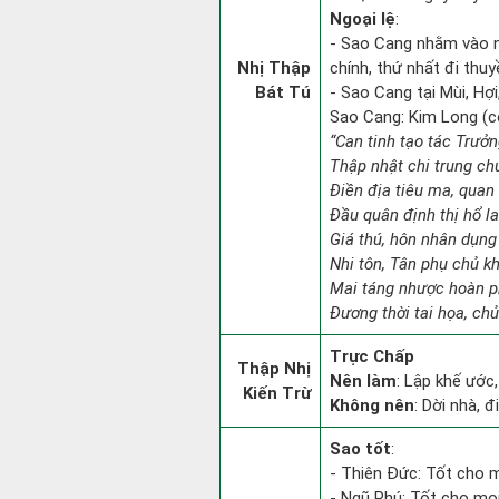
Ngoại lệ
:
- Sao Cang nhằm vào 
Nhị Thập
chính, thứ nhất đi thuy
Bát Tú
- Sao Cang tại Mùi, Hợi
Sao Cang: Kim Long (con
“Can tinh tạo tác Trưở
Thập nhật chi trung ch
Điền địa tiêu ma, quan 
Đầu quân định thị hổ l
Giá thú, hôn nhân dụng
Nhi tôn, Tân phụ chủ k
Mai táng nhược hoàn p
Đương thời tai họa, chủ
Trực Chấp
Thập Nhị
Nên làm
: Lập khế ước
Kiến Trừ
Không nên
: Dời nhà, 
Sao tốt
:
- Thiên Đức: Tốt cho m
- Ngũ Phú: Tốt cho mọi