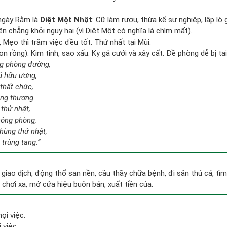
ngày Rằm là
Diệt Một Nhật
: Cữ làm rượu, thừa kế sự nghiệp, lập l
ền chẳng khỏi nguy hại (vì Diệt Một có nghĩa là chìm mất).
, Mẹo thì trăm việc đều tốt. Thứ nhất tại Mùi.
 rồng): Kim tinh, sao xấu. Kỵ gả cưới và xây cất. Đề phòng dễ bị tai
ng phòng đường,
ủ hữu ương,
thất chức,
ang thương.
 thử nhật,
hông phòng,
hùng thử nhật,
 trùng tang.”
, giao dịch, động thổ san nền, cầu thầy chữa bệnh, đi săn thú cá, t
đi chơi xa, mở cửa hiệu buôn bán, xuất tiền của.
ọi việc.
 việc.