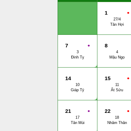
1
●
27/4
Tân Hợi
7
●
8
3
4
Đinh Tỵ
Mậu Ngọ
14
15
●
10
11
Giáp Tý
Ất Sửu
21
●
22
●
17
18
Tân Mùi
Nhâm Thân