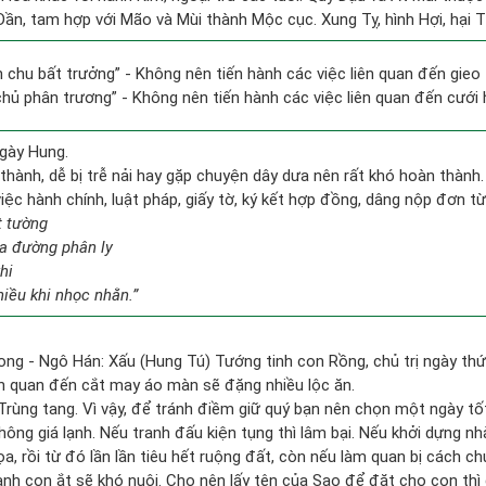
 Dần, tam hợp với Mão và Mùi thành Mộc cục. Xung Tỵ, hình Hợi, hại 
ên chu bất trưởng” - Không nên tiến hành các việc liên quan đến gieo
 chủ phân trương” - Không nên tiến hành các việc liên quan đến cưới h
gày Hung.
thành, dễ bị trễ nải hay gặp chuyện dây dưa nên rất khó hoàn thành
việc hành chính, luật pháp, giấy tờ, ký kết hợp đồng, dâng nộp đơn từ
t tường
a đường phân ly
hi
hiều khi nhọc nhằn.”
ong - Ngô Hán: Xấu (Hung Tú) Tướng tinh con Rồng, chủ trị ngày thứ
iên quan đến cắt may áo màn sẽ đặng nhiều lộc ăn.
 Trùng tang. Vì vậy, để tránh điềm giữ quý bạn nên chọn một ngày t
hông giá lạnh. Nếu tranh đấu kiện tụng thì lâm bại. Nếu khởi dựng 
ọa, rồi từ đó lần lần tiêu hết ruộng đất, còn nếu làm quan bị cách 
nh con ắt sẽ khó nuôi. Cho nên lấy tên của Sao để đặt cho con thì