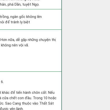
Thân, phá Dần, tuyệt Ngọ.
 trồng, ngàn gốc không lên
ỏi để tránh ly biệt
. Hơn nữa, dễ gặp những chuyện thị
 không nên vội vã.
 6.
ốt khác để tiến hành chôn cất. Nếu
nhà cửa chết con đầu. Trong 10 hoặc
chức. Sao Cang thuộc vào Thất Sát
 được yên lành.