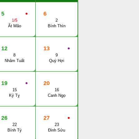
5
●
6
1/5
2
Ất Mão
Bính Thìn
12
13
●
8
9
Nhâm Tuất
Quý Hợi
19
●
20
15
16
Kỷ Tỵ
Canh Ngọ
26
27
●
22
23
Bính Tý
Đinh Sửu