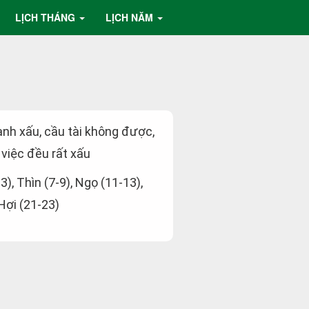
LỊCH THÁNG
LỊCH NĂM
ành xấu, cầu tài không được,
việc đều rất xấu
-3), Thìn (7-9), Ngọ (11-13),
 Hợi (21-23)