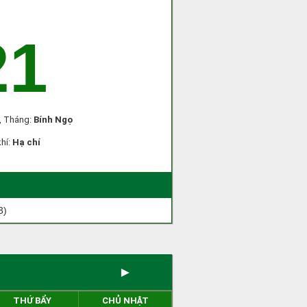
21
, Tháng:
Bính Ngọ
khí:
Hạ chí
3)
►
THỨ BẨY
CHỦ NHẬT