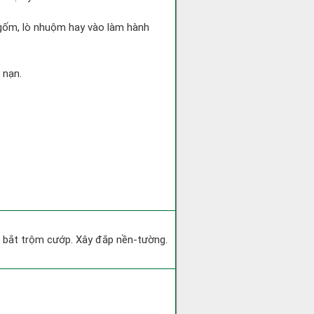
ò gốm, lò nhuộm hay vào làm hành
 nạn.
ìm bắt trộm cướp. Xây đắp nền-tường.