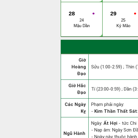
28
●
29
●
24
25
Mậu Dần
Kỷ Mão
Giờ
Hoàng
Sửu (1:00-2:59) ; Thìn (
Đạo
Giờ Hắc
Tí (23:00-0:59) ; Dần (3
Đạo
Các Ngày
Phạm phải ngày:
Kỵ
-
Kim Thần Thất Sát
Ngày:
Ất Hợi
- tức Chi 
- Nạp âm: Ngày Sơn Đầu
Ngũ Hành
- Ngày này thuộc hành 