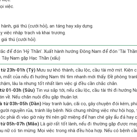
i việc.
t hành, giá thú (cưới hỏi), an táng hay xây dựng.
 việc nhập trạch và khai trương.
giá thú (cưới hỏi).
ắc để đón 'Hỷ Thần'. Xuất hành hướng Đông Nam để đón 'Tài Thần'
g Tây Nam gặp Hạc Thần (xấu)
 từ 23h-01h (Tý)
Mưu sự khó thành, cầu lộc, cầu tài mờ mịt. Kiện c
ền, mất của nếu đi hướng Nam thì tìm nhanh mới thấy. Đề phòng tran
hậm, lâu la nhưng tốt nhất làm việc gì đều cần chắc chắn.
từ 01-03h (Sửu)
Tin vui sắp tới, nếu cầu lộc, cầu tài thì đi hướng
in về. Nếu chăn nuôi đều gặp thuận lợi.
à từ 03h-05h (Dần)
Hay tranh luận, cãi cọ, gây chuyện đói kém, ph
gười nguyền rủa, tránh lây bệnh. Nói chung những việc như hội họp, 
uộc phải đi vào giờ này thì nên giữ miệng để hạn ché gây ẩu đả hay c
 từ 05h-07h (Mão)
Là giờ rất tốt lành, nếu đi thường gặp được may
hụ nữ có tin mừng. Mọi việc trong nhà đều hòa hợp. Nếu có bệnh cầu