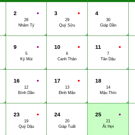
2
●
3
●
4
28
29
30
Nhâm Tý
Quý Sửu
Giáp Dần
9
●
10
●
11
●
5
6
7
Kỷ Mùi
Canh Thân
Tân Dậu
16
●
17
●
18
12
13
14
Bính Dần
Đinh Mão
Mậu Thìn
23
●
24
25
●
19
20
21
Quý Dậu
Giáp Tuất
Ất Hợi