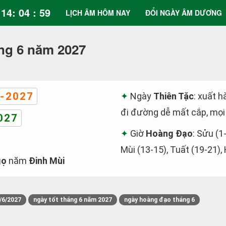
14: 05 : 00
LỊCH ÂM HÔM NAY
ĐỔI NGÀY ÂM DƯƠNG
ng 6 năm 2027
-2027
Ngày
Thiên Tặc
: xuất h
đi đường dễ mất cắp, mọi 
027
Giờ
Hoàng Đạo
: Sửu (1
Mùi (13-15), Tuất (19-21),
gọ
năm
Đinh Mùi
/6/2027
ngày tốt tháng 6 năm 2027
ngày hoàng đạo tháng 6